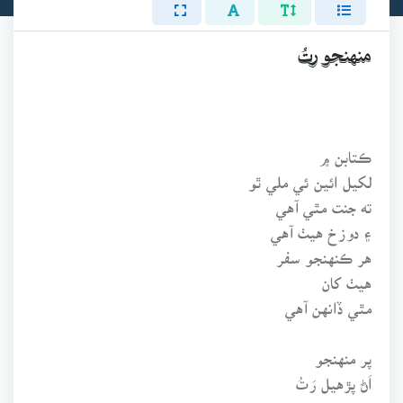
منهنجو رتُ
ڪتابن ۾
لکيل ائين ئي ملي ٿو
ته جنت مٿي آهي
۽ دوزخ هيٺ آهي
هر ڪنهنجو سفر
هيٺ کان
مٿي ڏانهن آهي
پر منهنجو
اَڻ پڙهيل رَتُ
هيٺ کان مٿي