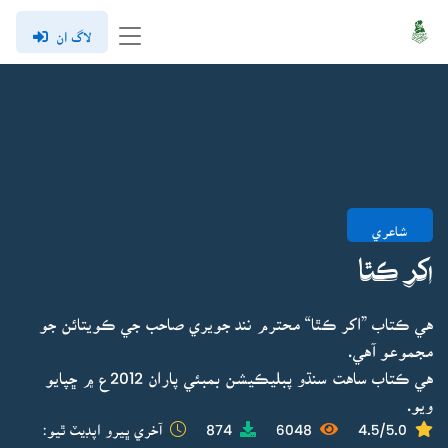
لاگ ان
شاعري
اکر ڪٿا
هي ڪتاب ”اکر ڪٿا“ محترم نند جويري صاحب جي ڪويتائن جو
مجموعو آهي.
هي ڪتاب ساهت سنڌو پبليڪيشن بمبئي پاران 2012ع ۾ ڇپايو
ويو.
4.5/5.0
6048
874
آخري ڀيرو اپڊيٽ ٿيو: