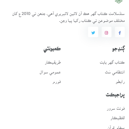
سنڌسلامت ڪتاب گهر ھڪ آن لائين لائبريري آھي، جنھن تي 2010ع کان
مختلف موضوعن تي ڪتاب رکيا پيا وڃن.
ڳنڍجو
ڪميونٽي
ڪتاب گهر بابت
طريقيڪار
انتظامي سَٿ
عمومي سوال
رابطو
فورم
پراجيڪٽ
فونٽ سرور
لفظيڪار
پيغامِ قرآن