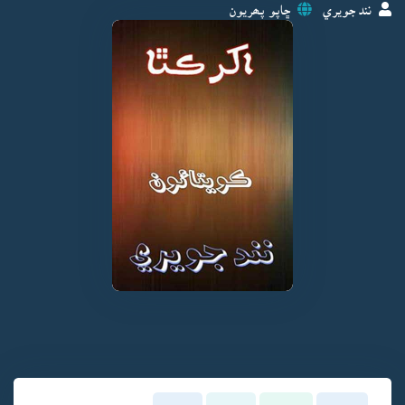
نند جويري
ڇاپو پھريون