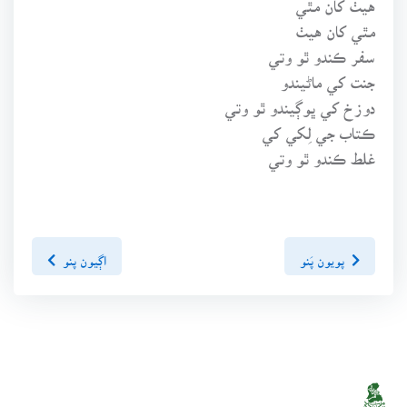
مٿي کان هيٺ
سفر ڪندو ٿو وتي
جنت کي ماڻيندو
دوزخ کي ڀوڳيندو ٿو وتي
ڪتاب جي لِکي کي
غلط ڪندو ٿو وتي
پويون پَنو
اڳيون پنو