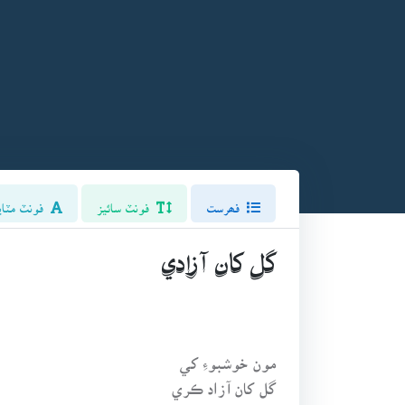
فھرست
فونٽ سائيز
فونٽ مٽاي
گل کان آزادي
مون خوشبوءِ کي
گل کان آزاد ڪري