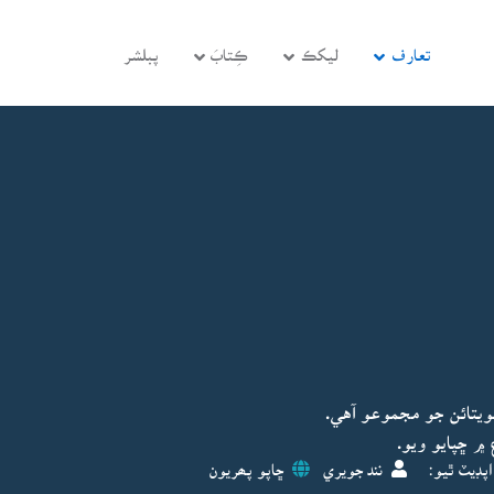
تعارف
ليکڪ
ڪِتابَ
پبلشر
يتائن جو مجموعو آهي.
پڊيٽ ٿيو:
نند جويري
ڇاپو پھريون