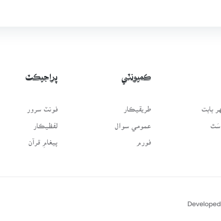
ڪميونٽي
پراجيڪٽ
 بابت
طريقيڪار
فونٽ سرور
سَٿ
عمومي سوال
لفظيڪار
فورم
پيغامِ قرآن
Developed 