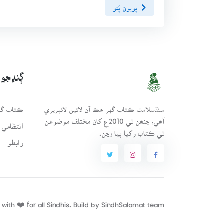
پويون پَنو
ڳنڍجو
سنڌسلامت ڪتاب گهر ھڪ آن لائين لائبريري
ڪتاب گهر
آھي، جنھن تي 2010ع کان مختلف موضوعن
انتظامي 
تي ڪتاب رکيا پيا وڃن.
رابطو
with ❤️ for all Sindhis. Build by
SindhSalamat
team