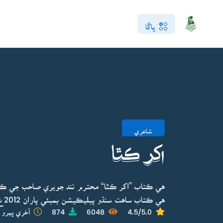
ڀاڱا
شاعري
اکر ڪٿا
هي ڪتاب ”اکر ڪٿا“ محترم نند جويري صاحب جي ڪو
هي ڪتاب ساهت سنڌو پبليڪيشن بمبئي پاران 2012ع ۾ ڇپايو ويو.
4.5/5.0
6048
874
آخري ڀيرو ا