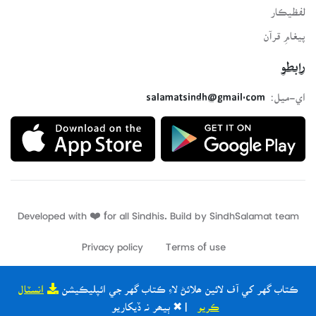
لفظيڪار
پيغامِ قرآن
رابطو
اي-ميل:
salamatsindh@gmail.com
Developed with ❤️ for all Sindhis. Build by
SindhSalamat
team
Privacy policy
Terms of use
ڪتاب گهر کي آف لائين ھلائڻ لاءِ ڪتاب گهر جي ائپليڪيشن
انسٽال
ڪريو
| ✖ ٻيھر نہ ڏيکاريو