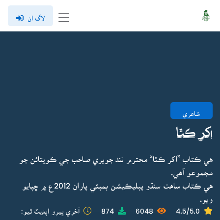
لاگ ان
شاعري
اکر ڪٿا
هي ڪتاب ”اکر ڪٿا“ محترم نند جويري صاحب جي ڪويتائن جو
مجموعو آهي.
هي ڪتاب ساهت سنڌو پبليڪيشن بمبئي پاران 2012ع ۾ ڇپايو
ويو.
4.5/5.0
6048
874
آخري ڀيرو اپڊيٽ ٿيو: