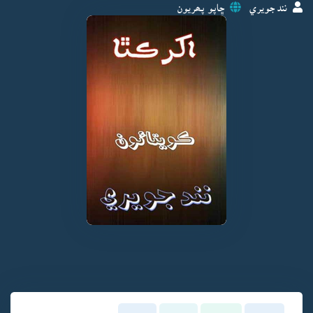
نند جويري
ڇاپو پھريون