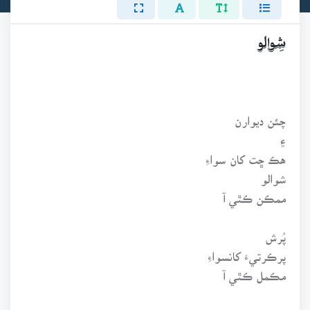
شِوالو
چئن ديوارن
۽
هڪ ڇت کان سواءِ
شوالو
ممڪن ڪٿي آ
پُرش
پرڪرتيءَ کانسواءِ
مڪمل ڪٿي آ
قادر