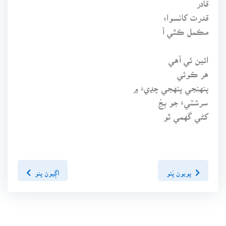
قدرت کانسواءِ
مڪمل ڪٿي آ
ائين ئي آهي
هر ڪوئي
پنهنجي پنهجي چڍيءَ ۾
سرشٽيءَ جو ٻجُ
کڻي گهمي ٿو
پويون پَنو
اڳيون پنو