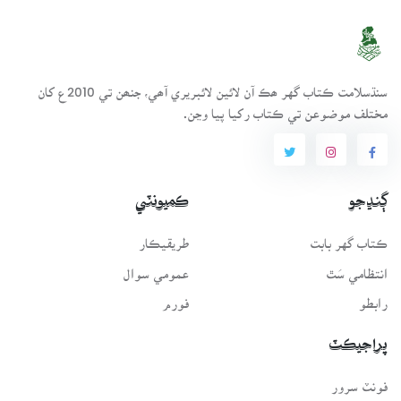
سنڌسلامت ڪتاب گهر ھڪ آن لائين لائبريري آھي، جنھن تي 2010ع کان
مختلف موضوعن تي ڪتاب رکيا پيا وڃن.
ڳنڍجو
ڪميونٽي
ڪتاب گهر بابت
طريقيڪار
انتظامي سَٿ
عمومي سوال
رابطو
فورم
پراجيڪٽ
فونٽ سرور