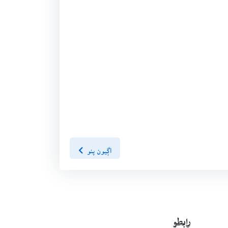
اڳيون پنو
رابطو