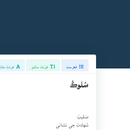
فھرست
فونٽ سائيز
فونٽ مٽاي
سُلوڪُ
صَليبُ
شَهادتَ جي نشاني