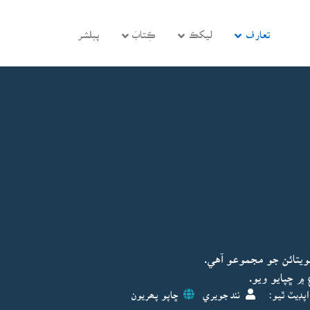
تعارف
ليکڪ
ڪِتابَ
پبلشر
يتائن جو مجموعو آهي.
پڊيٽ ٿيو:
نند جويري
ڇاپو پھريون