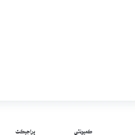
ڪميونٽي
پراجيڪٽ