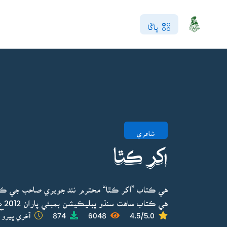
ڀاڱا
شاعري
اکر ڪٿا
هي ڪتاب ”اکر ڪٿا“ محترم نند جويري صاحب جي ڪو
هي ڪتاب ساهت سنڌو پبليڪيشن بمبئي پاران 2012ع ۾ ڇپايو ويو.
4.5/5.0
6048
874
آخري ڀيرو ا