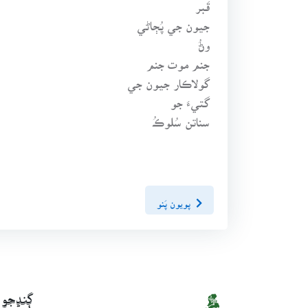
قَبر
جيون جي پُڄاڻي
وڻُ
جنم موت جنم
گولاڪار جيون جي
گتيءَ جو
سناتن سُلوڪُ
پويون پَنو
ڳنڍجو