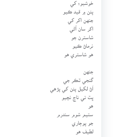
خوشبوءِ کي
پنن ۾ قيد ڪيو
جنهن اکر کي
اکر سان اُڻي
شاسترن جو
نرماڻ ڪيو
هو شاستري هو
جنهن
گنجي ٽڪر جي
اَڻ لکيل پنن کي پڙهي
ڀٽ تي ناچ نچيو
هو
ستيم شوم سندرم
جو پوڄاري
لطيف هو