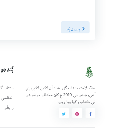
پويون پَنو
ڳنڍجو
سنڌسلامت ڪتاب گهر ھڪ آن لائين لائبريري
ڪتاب گهر
آھي، جنھن تي 2010ع کان مختلف موضوعن
انتظامي 
تي ڪتاب رکيا پيا وڃن.
رابطو