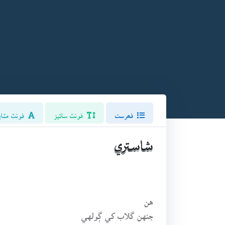
فھرست
فونٽ سائيز
فونٽ مٽاي
شاستري
هن
جنهن گلاب کي ڳولهي