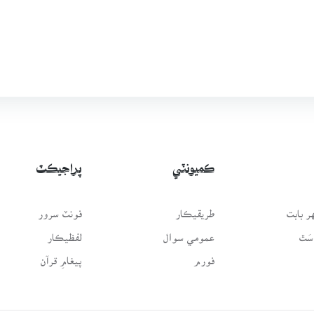
ڪميونٽي
پراجيڪٽ
 بابت
طريقيڪار
فونٽ سرور
سَٿ
عمومي سوال
لفظيڪار
فورم
پيغامِ قرآن