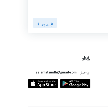
اڳيون پنو
رابطو
اي-ميل:
salamatsindh@gmail.com