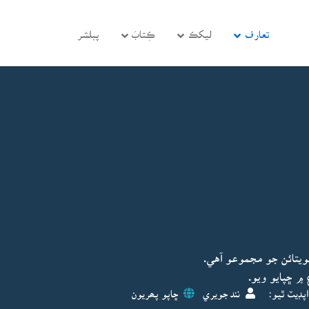
تعارف
ليکڪ
ڪِتابَ
پبلشر
يتائن جو مجموعو آهي.
پڊيٽ ٿيو:
نند جويري
ڇاپو پھريون