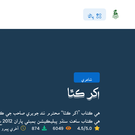
ڀاڱا
شاعري
اکر ڪٿا
هي ڪتاب ”اکر ڪٿا“ محترم نند جويري صاحب جي ڪو
هي ڪتاب ساهت سنڌو پبليڪيشن بمبئي پاران 2012ع ۾ ڇپايو ويو.
4.5/5.0
6049
874
آخري ڀيرو ا