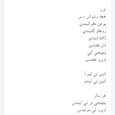
تون
هڪ وشواس وس
ڀوڄن ڪرائيندي
روڪڙ ڳڻيندي
ڏکڻا ڏيندي
دان ڪندين
پنهنجي کي
اوپرو ڪندين
ائين ئي ٿيو آ
ائين ئي ٿيندو
هر سال
پنهنجي در تي ايندس
اوپرو ٿي موٽندس