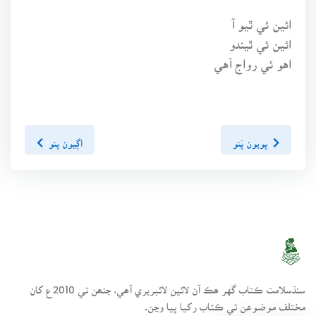
ائين ئي ٿيو آ
ائين ئي ٿيندو
اهو ئي رواج آهي
پويون پَنو
اڳيون پنو
سنڌسلامت ڪتاب گهر ھڪ آن لائين لائبريري آھي، جنھن تي 2010ع کان
مختلف موضوعن تي ڪتاب رکيا پيا وڃن.