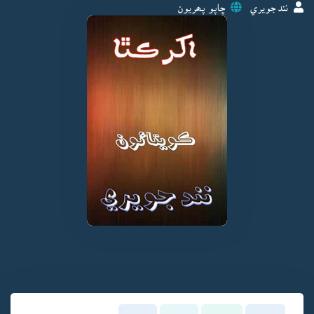
نند جويري
ڇاپو پھريون