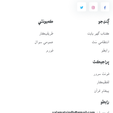
ڳنڍجو
ڪميونٽي
ڪتاب گهر بابت
طريقيڪار
انتظامي سَٿ
عمومي سوال
رابطو
فورم
پراجيڪٽ
فونٽ سرور
لفظيڪار
پيغامِ قرآن
رابطو
اي-ميل:
salamatsindh@gmail.com