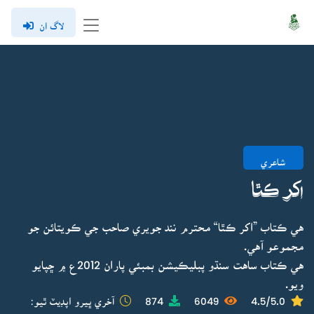
لاگ ان
شاعري
اکر ڪٿا
هي ڪتاب ”اکر ڪٿا“ محترم نند جويري صاحب جي ڪويتائن جو
مجموعو آهي.
هي ڪتاب ساهت سنڌو پبليڪيشن بمبئي پاران 2012ع ۾ ڇپايو
ويو.
4.5/5.0
6049
874
آخري ڀيرو اپڊيٽ ٿيو: