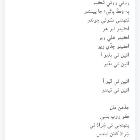
ٻه ڍڪُ پاڻيءَ جا پيئندو
تنهنتي ڪوئي چوندو
اڪيلو آيو هو
اڪيلو هلي ويو
اڪيلو ڇڏي ويو
ائين ئي ٻڌبو آ
ائين ئي ٻڌبو
ائين ئي ٿيو آ
ائين ئي ٿيندو
جڏهن مان
ڪو روپ بدلي
پنهنجي ئي شِراڌ تي
شِراڌ کائڻ ايندس