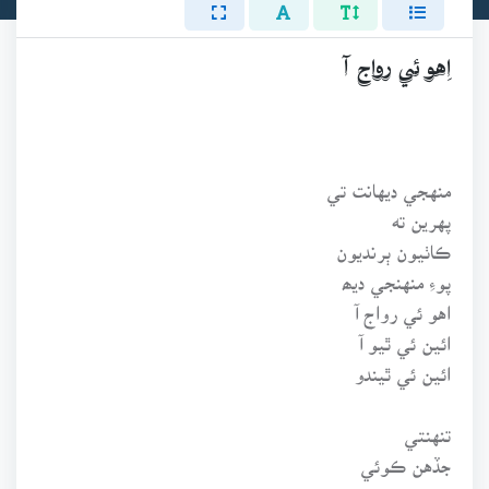
اِهو ئي رواج آ
منهجي ديهانت تي
پهرين ته
ڪاٺيون ٻرنديون
پوءِ منهنجي ديھ
اهو ئي رواج آ
ائين ئي ٿيو آ
ائين ئي ٿيندو
تنهنتي
جڏهن ڪوئي
روئي روئي ٿڪبو