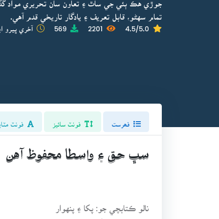
جوڙي هڪ ٻئي جي ساٿ ۽ تعاون سان تحريري مواد گ
تمام سهڻو، قابل تعريف ۽ يادگار تاريخي قدم آهي.
4.5/5.0
2201
569
آخري ڀيرو اپ
فھرست
فونٽ سائيز
فونٽ مٽاي
سڀ حق ۽ واسطا محفوظ آهن
نالو ڪتابچي جو: پکا ۽ پنهوار
مرتب: فهيم فدا شورو