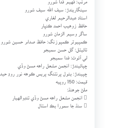
سينگاريندڙ: سيف الله سيف شورو
استاد عبدالرحيم لغاري
حافظ زوهيب احمد ڪنڀار
ساگر وسيم الزمان شورو
ڪمپيوٽر ڪمپوزنگ: حافظ صدام حسين شورو
ٽائيٽل: گل حسن سميجو
لي آئوٽ: فدا سميجو
ڇپائيندڙ: انجمن مشعل راهه مسڻ وڏي
ڇپيندڙ: بتول پرنٽنگ پريس ڪوهه نور روڊ حيدرآ
قيمت: 150 روپيه
ملڻ جوهنڌ:
 انجمن مشعل راهه مسڻ وڏي ٽنڊوالهيار
 سنڌ جا سمورا بڪ اسٽال