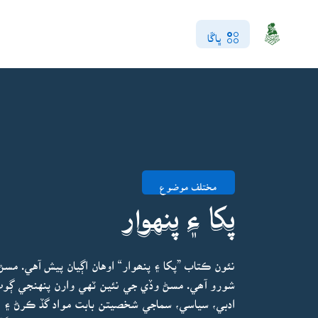
ڀاڱا
مختلف موضوع
پکا ۽ پنهوار
نئون ڪتاب ”پکا ۽ پنھوار“ اوهان اڳيان پيش آهي. م
شورو آھي. مسڻ وڏي جي نئين ٽهي وارن پنهنجي ڳوٺ،
ادبي، سياسي، سماجي شخصيتن بابت مواد گڏ ڪرڻ ۽ ا