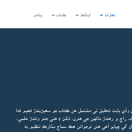
تعارف
ليکڪ
ڪِتابَ
پبلشر
سڻ وڏي بابت تحقيق تي مشتمل ھن ڪتاب جو سھيڙيندڙ فھيم فدا
 راڄ ۾ رهندڙ ماڻهن جي هنرن، ڌنڌن ۽ هتي جنم وٺندڙ علمي،
ن کي ڇپايو آھي هنن نوجوانن ھڪ سماج سڌارڪ تنظيم به