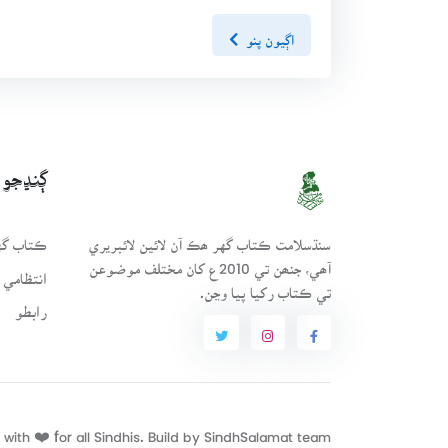
اڳيون پنو
ڳنڍجو
سنڌسلامت ڪتاب گهر ھڪ آن لائين لائبريري
ڪتاب گهر
آھي، جنھن تي 2010ع کان مختلف موضوعن
انتظامي 
تي ڪتاب رکيا پيا وڃن.
رابطو
with ❤️ for all Sindhis. Build by
SindhSalamat
team