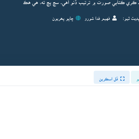
ڏ ڪري ڪتابي صورت ۾ ترتيب ڏنو آهي. سچ پچ ته، ھي هڪ
ڊيٽ ٿيو:
فهيم فدا شورو
ڇاپو پھريون
و
فُل اسڪرين