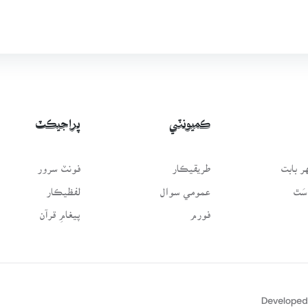
ڪميونٽي
پراجيڪٽ
 بابت
طريقيڪار
فونٽ سرور
سَٿ
عمومي سوال
لفظيڪار
فورم
پيغامِ قرآن
Developed 