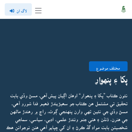
لاگ ان
مختلف موضوع
پکا ۽ پنهوار
نئون ڪتاب ”پکا ۽ پنھوار“ اوهان اڳيان پيش آهي. مسڻ وڏي بابت
تحقيق تي مشتمل ھن ڪتاب جو سھيڙيندڙ فھيم فدا شورو آھي.
مسڻ وڏي جي نئين ٽهي وارن پنهنجي ڳوٺ، راڄ ۾ رهندڙ ماڻهن
جي هنرن، ڌنڌن ۽ هتي جنم وٺندڙ علمي، ادبي، سياسي، سماجي
شخصيتن بابت مواد گڏ ڪرڻ ۽ ان کي ڇپايو آھي هنن نوجوانن ھڪ