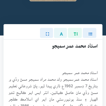
استاد محمد عمر سميجو
استاد محمد عمر سميجو
استاد محمد عمرسميجو ولد محمد مراد سميجو مسڻ وڏي ۾
بتاريخ 7 ڊسمبر 1962ع ڌاري پيدا ٿيو. پاڻ شروعاتي تعليم
مسڻ وڏي مان حاصل ڪيائين. انٽر ايس ايم ڪاليج ٽنڊو
الهيار ۽ سنڌ يونيورسٽي مان ايم اي اسلامڪ ڪلچر
ڪيائين. اڳتي هلي کيس پهرين فيبروري 1986ع ڌاري