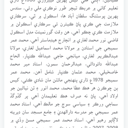
تعليم کاتي ۾ عربڪ ٽيچر طور نوڪري ملي وئي. سندس
پهرين پوسٽنگ سلطان آباد هاءِ اسڪول ۾ ٿي. سرڪاري
ملازمت جي ڪري پاڻ ڪيترن ئي سرڪاري اسڪولن ۾
ملازمت ڪري چڪو آهي. هن وقت گورنمينٽ مڊل اسڪول
قاضي نور محمد لغاري ۾ انچارج هيڊماستر آهي. محمد عمر
سميجي جي استادن ۾ مولانا محمد اسماعيل لغاري، مولانا
عبدالڪريم لغاري، ميانجي حاجي عبدالله ڪنڀار، الحاج
عبدالله دائوداڻي، عبدالرحمان سمون، استاد مير محمد
خاصخيلي، محمد عثمان ڪنڀار شامل آهن. محمد عمر
سميجو 1978ع ڌاري پنهنجي مائٽن مان شادي ڪئي. کيس
ٻن ڇوڪرن هر هڪ عطا محمد، محمد انور ۽ ٽن نياڻين جو
اولاد آهي. پاڻ نه صرف هڪ تعليمدان آهي پر گڏوگڏ
سماجي ورڪر ۽ سياسي سوچ جو مالڪ آهي. استاد محمد
عمر سميجي جو مدرسه دارالهديٰ ۽ جامع مسجد سان ديرينه
لاڳاپو رهيو آهي. استاد محمد عمر سميجي مسڻ وڏي ۾
2008-2007ع ڌاري سٽيزن ڪميونٽي بورڊ جو بنياد وڌو.