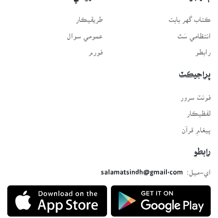
ڪتاب گهر بابت
طريقيڪار
انتظامي سَٿ
عمومي سوال
رابطو
فورم
پراجيڪٽ
فونٽ سرور
لفظيڪار
پيغامِ قرآن
رابطو
اي-ميل:
salamatsindh@gmail.com