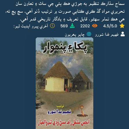
سماج سڌارڪ تنظيم به جوڙي هڪ ٻئي جي ساٿ ۽ تعاون سان
تحريري مواد گڏ ڪري ڪتابي صورت ۾ ترتيب ڏنو آهي. سچ پچ ته،
ھي هڪ تمام سهڻو، قابل تعريف ۽ يادگار تاريخي قدم آهي.
4.5/5.0
2202
569
آخري ڀيرو اپڊيٽ ٿيو:
فهيم فدا شورو
ڇاپو پھريون