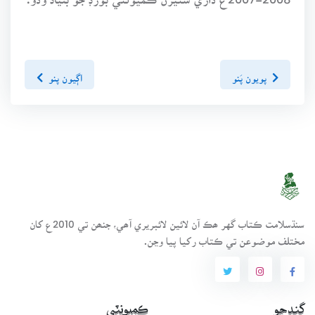
پويون پَنو
اڳيون پنو
سنڌسلامت ڪتاب گهر ھڪ آن لائين لائبريري آھي، جنھن تي 2010ع کان
مختلف موضوعن تي ڪتاب رکيا پيا وڃن.
ڳنڍجو
ڪميونٽي