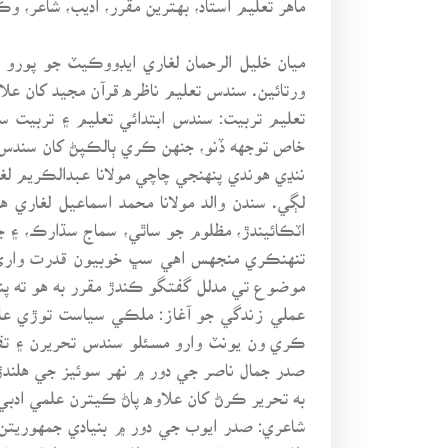
ورتائين. سندس تعليم ناظره قرآن مجيد کان علا
تعليم تربيت: سندس ابتدائي تعليم ۽ تربيت س
خاص توجهه ڏنو، جنهن ڪري ٻالڪپڻ کان سندس 
ننڍي هوندي پنهنجي چاچي مولانا عبدالڪريم
لڳي. سندن والد مولانا محمد اسماعيل لغاري ه
اٽڪائيندڙ، مظلوم جو ساٿي، سماج سڌارڪ، ۽ جه
تنهنڪري منجهس اهي سڀ خوبيون قدرت واري سم
موضوع تي مدلل گفتگو ڪندڙ مقرر به هو ته پن
عملي زندگي جو آغاز: ملڪي سياست توڙي ع
ڪري ون يونٽ وارو مسئلو سندس تحريرن ۽ تق
صدر جمال ناصر جي دور ۾ نهر سوئيز جي هلند
به تحرير ڪرڻ کان علاوه پاڻ ڪيترن علمي ادب
شاعري: صدر ايوب جي دور ۾ بنيادي جمهوريتن 
ظلم، سيٺ جا مزدور تي ظلم، مٿئين طبقي جا ه