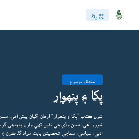
ڀاڱا
مختلف موضوع
پکا ۽ پنهوار
نئون ڪتاب ”پکا ۽ پنھوار“ اوهان اڳيان پيش آهي. م
شورو آھي. مسڻ وڏي جي نئين ٽهي وارن پنهنجي ڳوٺ،
ادبي، سياسي، سماجي شخصيتن بابت مواد گڏ ڪرڻ ۽ ا