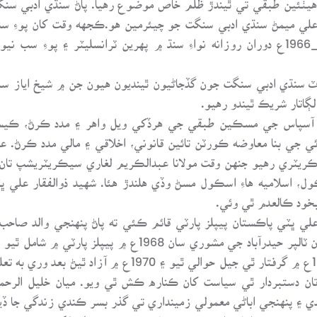
م علي ميمڻ سنڌي ادبي سنگت جو چيئرمين هو.ڪجهه وقت کان پوءِ
قائم ڪيائين جنهن جو پاڻ چيئرمين رهيو 67_1966ع دوران روزانه نواءِ سنڌ ۾ پهرين ٽرانس
 وٽ سنڌي ادبي سنگت جون گڏجاڻيون ٿينديون هيون جن ۾ شيخ اياز سم
لڳاتار شريڪ ٿيندو رهيو.
آسپاس جي مسڪين طبقي جي هرڏکي ويل واهر ۽ مدد ڪرڻ، ڪيسن
ڪريٽري رهيو جنهن وقت مولانا عبدالڪريم لغاري سيڪريٽريشپ تان 
بخود ڪالعدم ٿي وئي.
 جڏهن ذوالفقار علي ڀٽي پاڪستان پيپلز پارٽي قائم ڪئي ته پاڻ پنهنجي والد 
عبدالحق رباني نصرپوري ۽ مير رسول بخش خان ٽالپر حيدرآباد 
ان دستبردار ٿي سياست کان ڪناره ڪش ٿي ويو. ميان خليل الرحما
 پنهنجي اباڻي معمولي زمينداري تي گذر بسر ڪندي زندگي جا ڏين
دبي ۽ مشهور اهل علم شخصيتن بابت مضمون ۽ نظم لکندو رهيو جيڪي ر