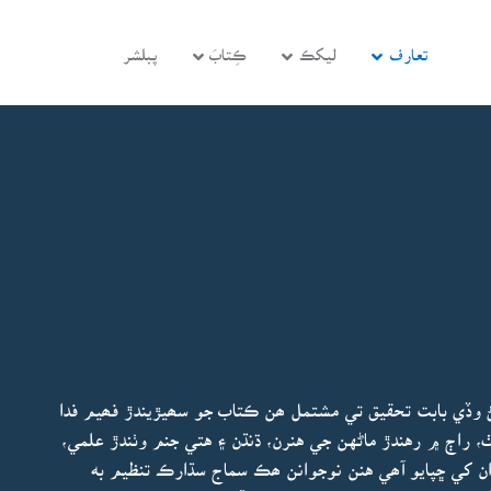
تعارف
ليکڪ
ڪِتابَ
پبلشر
سڻ وڏي بابت تحقيق تي مشتمل ھن ڪتاب جو سھيڙيندڙ فھيم فدا
 راڄ ۾ رهندڙ ماڻهن جي هنرن، ڌنڌن ۽ هتي جنم وٺندڙ علمي،
ن کي ڇپايو آھي هنن نوجوانن ھڪ سماج سڌارڪ تنظيم به