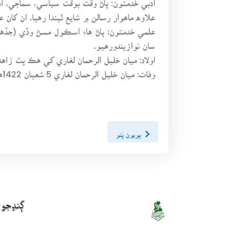
علاوه ماهوار رسالن ۾ شايع ٿيندا رهيا. ان ک
علمي خدمتون: پاڻ هاءِ اسڪول مسڻ وڏي (جڏه
سان نوازيندورهيو.
اولاد: ميان خليل الرحمان لغاري کي هڪ پٽ زاه
وفات: ميان خليل الرحمان لغاري 5 شعبان 1422هه مطابق 24 آڪٽوبر 2001ع تي وفات ڪئي.
پويون پَنو
ڳنڍجو