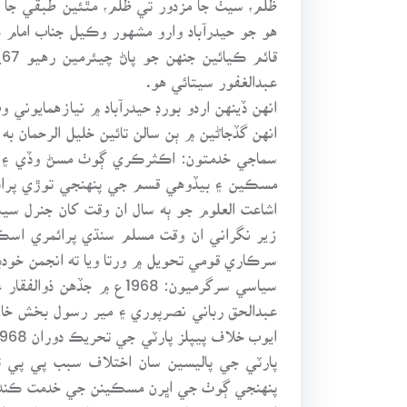
هو جو حيدرآباد وارو مشهور وڪيل جناب اما
عبدالغفور سيتائي هو.
انهن ڏينهن اردو بورڊ حيدرآباد ۾ نيازهمايوني
انهن گڏجاڻين ۾ ٻن سالن تائين خليل الرحمان به 
سماجي خدمتون: اڪثرڪري ڳوٺ مسڻ وڏي ۽ 
اشاعت العلوم جو ٻه سال ان وقت کان جنرل سي
سرڪاري قومي تحويل ۾ ورتا ويا ته انجمن خود
سياسي سرگرميون: 1968ع ۾
پارٽي جي پاليسين سان اختلاف سبب پي پي ت
پنهنجي ڳوٺ جي اڀرن مسڪينن جي خدمت ڪندي ۽
ادبي خدمتون: پاڻ وقت بوقت سياسي، سماجي، ا