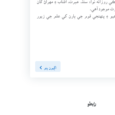
وٽ موجود آهي.
هيو ۽ پنهنجي قوم جي ٻارن کي علم جي زيور
اڳيون پنو
رابطو