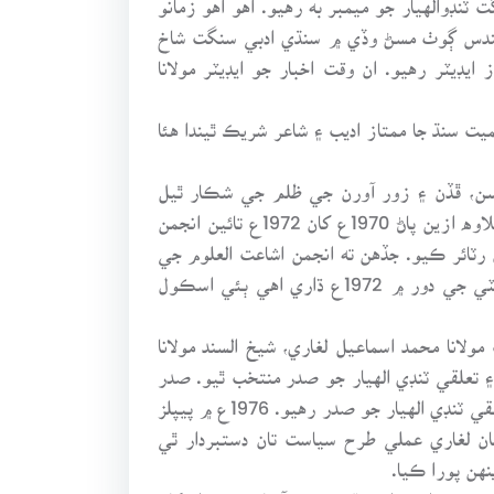
 سندس ڳوٺ مسڻ وڏي ۾ سنڌي ادبي سنگت شاخ
ليٽر ۽ پوءِ سب نيوز ايڊيٽر رهيو. ان وقت اخبار جو ايڊيٽر مولانا
يت سنڌ جا ممتاز اديب ۽ شاعر شريڪ ٿيندا هئا
، ڦڏن ۽ زور آورن جي ظلم جي شڪار ٿيل
مسڪين ۽ بيڏوهي قسم جي پنهنجي توڙي پرائي جي بنا معاوضه ڪورٽن تائين قانوني، اخلاقي ۽ مالي مدد ڪرڻ. علاوه ازين پاڻ 1970ع کان 1972ع تائين انجمن
رٽائر ڪيو. جڏهن ته انجمن اشاعت العلوم جي
زير نگراني ان وقت مسلم سنڌي پرائمري اسڪول، اسلاميه هاءِ اسڪول مسڻ وڏي هلندڙ هئا. شهيد ذوالفقار علي ڀٽي جي دور ۾ 1972ع ڌاري اهي ٻئي اسڪول
صاحب مولانا محمد اسماعيل لغاري، شيخ السند مولانا
جي مشوري سان 1968ع ۾ پيپلز پارٽي ۾ شامل ٿيو ۽ تعلقي ٽنڊي الهيار جو صدر منتخب ٿيو. صدر
ايوب خلاف پيپلز پارٽي جي تحريڪ دوران 1968ع ۾ گرفتار ٿي جيل حوالي ٿيو ۽ 1970ع ۾ آزاد ٿيڻ بعد وري به تعلقي ٽنڊي الهيار جو صدر رهيو. 1976ع ۾ پيپلز
ن لغاري عملي طرح سياست تان دستبردار ٿي
هن پورا ڪيا.
وزانه نواءِ سنڌ، عبرت، آفتاب ۽ مهراڻ کان