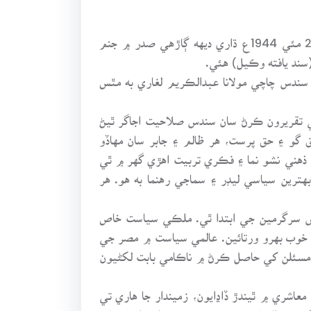
ميان خليل الرحمان لغاري ايڊووڪيٽ جو پورو نالو خليل الرحمان ولد حضرت مولانا محمد اسماعيل لغاريؓ هو. پاڻ 20 مئي 1944ع ڌاري ديهه ڳاڙهي صدر ۾ جنم
(سند يافته وڪيل) هئي.
 سندس چاچي مولانا عبدالڪريم لغاري به مٿس
 تقريرون ڪرڻ سان سندس صلاحيت اجاگر ٿيڻ
حق گو ۽ حق پرست، هر ظالم ۽ جابر سان مهاڏو
ي ذهني نشو نما ۽ فڪري تربيت اهڙي گهر ۾ ٿي
ترين سياسي ليڊر ۽ سماجي رهنما به هو. هر
 سرگرمين جي ابتدا ٿي. ملڪي سياست خاص
خوب بهرو ورتائين. عالمي سياست ۾ مصر جي
 مسئلن کي حاصل ڪرڻ ۾ ناڪامي بابت لکڻيون
اشري ۾ ٿيندڙ ڏاڍايون، زميندار جا هاري تي
ڊوالهيار جو ميمبر به رهيو. اهو اهو زمانو