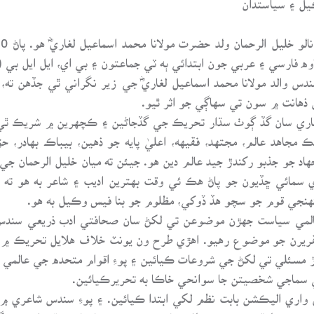
وه فارسي ۽ عربي جون ابتدائي ٻه ٽي جماعتون ۽ بي اي، ايل ايل بي 
ندس والد مولانا محمد اسماعيل لغاريؓ جي زير نگراني ٿي جڏهن ته،
ذهانت ۾ سون تي سهاڳي جو اثر ٿيو.
 لغاري سان گڏ ڳوٺ سڌار تحريڪ جي گڏجاڻين ۽ ڪچهرين ۾ شريڪ ٿي
ڪ مجاهد عالم، مجتهد، فقيهه، اعليٰ پايه جو ذهين، بيباڪ بهادر، 
اد جو جذبو رکندڙ جيد عالم دين هو. جيئن ته ميان خليل الرحمان ج
ائي ڇڏيون جو پاڻ هڪ ئي وقت بهترين اديب ۽ شاعر به هو ته به
هنجي قوم جو سچو هڏ ڏوکي، مظلوم جو بنا فيس وڪيل به هو.
المي سياست جهڙن موضوعن تي لکڻ سان صحافتي ادب ذريعي سندس
ريرن جو موضوع رهيو. اهڙي طرح ون يونٽ خلاف هلايل تحريڪ ۾ 
ڙ مسئلي تي لکڻ جي شروعات ڪيائين ۽ پوءِ اقوام متحده جي عالمي
ي سماجي شخصيتن جا سوانحي خاڪا به تحريرڪيائين.
واري اليڪشن بابت نظم لکي ابتدا ڪيائين. ۽ پوءِ سندس شاعري ۾ مع
يٺئين طبقي تي ٿيندڙ ظلم خاص موضوع رهيا. پاڻ سنڌي ادبي سنگت ٽن