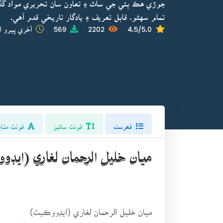
جوڙي هڪ ٻئي جي ساٿ ۽ تعاون سان تحريري مواد گ
تمام سهڻو، قابل تعريف ۽ يادگار تاريخي قدم آهي.
4.5/5.0
2202
569
آخري ڀيرو ا
فھرست
فونٽ سائيز
فونٽ مٽاي
ميان خليل الرحمان لغاري (ايڊو
ميان خليل الرحمان لغاري (ايڊووڪيٽ)
ماهر تعليم استاد، بهترين مقرر، اديب، شاعر، و