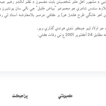
ان علاوه سندس شاعري جو مجموعو "بياض خليل" جي نالي سان پونئيرن 
ن اهو خانگي طرح هلندڙ هو) ۾ ڪافي عرصو بلامعاوضه استاد ٿي ر
د جو اولاد ٿيو جيڪو ننڍي هوندي گذاري ويو.
ڪميونٽي
پراجيڪٽ