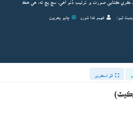
ڏ ڪري ڪتابي صورت ۾ ترتيب ڏنو آهي. سچ پچ ته، ھي هڪ
پڊيٽ ٿيو:
فهيم فدا شورو
ڇاپو پھريون
و
فُل اسڪرين
وڪيٽ)
ڪيل ۽ سياستدان