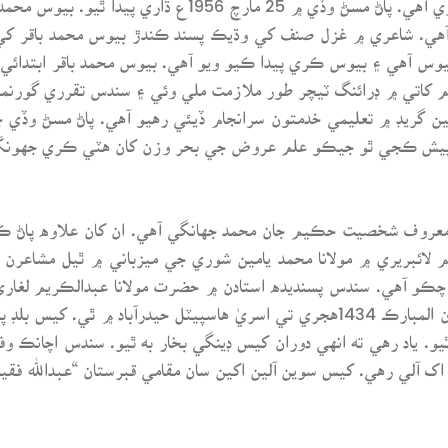
هي. شاعري ۾ غزل صنف کي وڌيڪ پسند ڪندڙ بيوس محمد باقر کي ”
يوس آهي ۽ بيوس ڪري پيدا ڪيو ويو آهي. بيوس محمد باقر ابتدائي 
 کيس 11 جنوري 1975ع تي تعليم کاتي ۾ ڊرائنگ ٽيچر طور ملازمت ملي وئي ۽ سندس تق
ن گريڊ ۾ تعليمي خدمتون سرانجام ڏيئي رهيو آهي. پاڻ مسڻ وڏي ج
ه پيش ڪجي ٿو جيڪو علم عروض جي بحر وزن کان هٽي ڪري جهونگا
معروف شخصيت حڪيم جان محمد جهانگي آهي. ان کان علاوه پاڻ ڪج
لوم لائبريري ۾ مولانا محمد يامين شوري جي ميزباني ۾ ٿيل مشاع
 آهي. سندس پسنديده استادن ۾ حضرت مولانا عبدالڪريم لغاريؓ ج
محمد باقر جي وفات جمعي جي ڏينهن 23 رمضان المبارڪ 1434هجري تي اسريٰ هاسپيٽل
ندس انتقال ٿيو. ياد رهي ته انهي دوران کيس ڊينگي بخار به ٿيو. سندس 
اک آلي رهي. کيس سوين آلين اکين سان مقامي قبرستان “عبدالله فقي