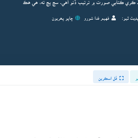
ڏ ڪري ڪتابي صورت ۾ ترتيب ڏنو آهي. سچ پچ ته، ھي هڪ
ڊيٽ ٿيو:
فهيم فدا شورو
ڇاپو پھريون
و
فُل اسڪرين
سندس پورو نالو محمد باقر ولد محمد عثمان لغاري آهي. پاڻ 