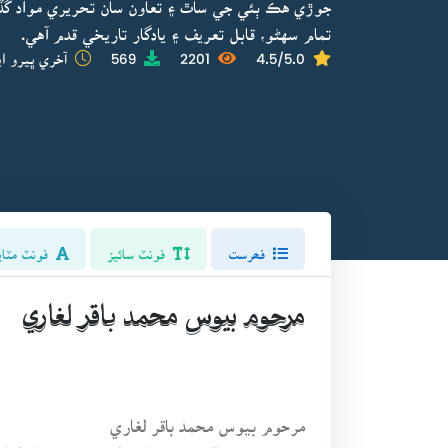
جوڙي هڪ ٻئي جي ساٿ ۽ تعاون سان تحريري مواد گ
تمام سهڻو، قابل تعريف ۽ يادگار تاريخي قدم آهي.
4.5/5.0
2201
569
آخري ڀيرو اپ
فھرست
فونٽ سائيز
فونٽ مٽاي
مرحوم بيوس محمد باقر لغاري
مرحوم بيوس محمد باقر لغاري