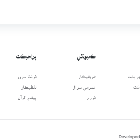
ڪميونٽي
پراجيڪٽ
 بابت
طريقيڪار
فونٽ سرور
سَٿ
عمومي سوال
لفظيڪار
فورم
پيغامِ قرآن
Developed 