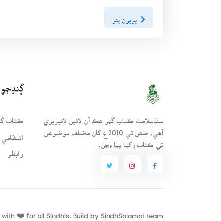
پويون پَنو
ڳنڍجو
سنڌسلامت ڪتاب گهر ھڪ آن لائين لائبريري
ڪتاب گهر
آھي، جنھن تي 2010ع کان مختلف موضوعن
انتظامي 
تي ڪتاب رکيا پيا وڃن.
رابطو
with ❤️ for all Sindhis. Build by
SindhSalamat
team