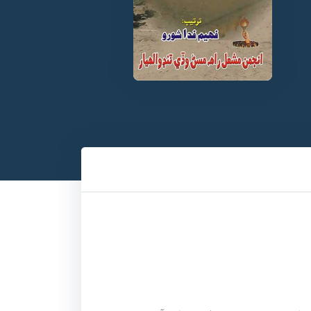
مسڻ وڏي ۾ 25 مارچ 1956ع ڌاري پيدا ٿيو. بيوس محمد باقر نه صرف هڪ تعليمي ماهر آهي پر بهترين