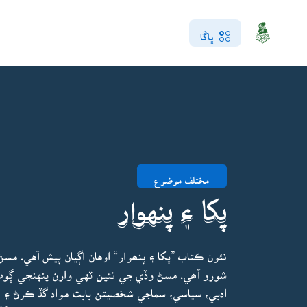
ڀاڱا
مختلف موضوع
پکا ۽ پنهوار
نئون ڪتاب ”پکا ۽ پنھوار“ اوهان اڳيان پيش آهي. م
شورو آھي. مسڻ وڏي جي نئين ٽهي وارن پنهنجي ڳوٺ،
ادبي، سياسي، سماجي شخصيتن بابت مواد گڏ ڪرڻ ۽ ا