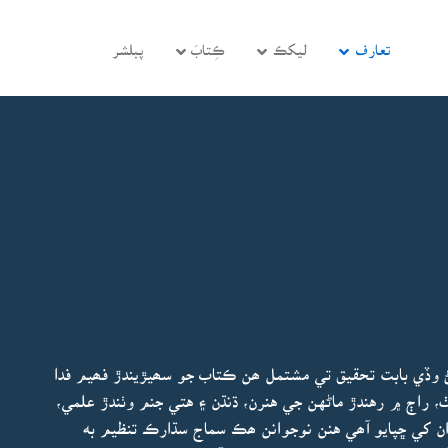
تعارف
ليکڪ
ڪِتابَ
پبلشر
سڻ وڏي بابت تحقيق تي مشتمل ھن ڪتاب جو سھيڙيندڙ فھيم فدا
 راڄ ۾ رهندڙ ماڻهن جي هنرن، ڌنڌن ۽ هتي جنم وٺندڙ علمي،
ن کي ڇپايو آھي هنن نوجوانن ھڪ سماج سڌارڪ تنظيم به