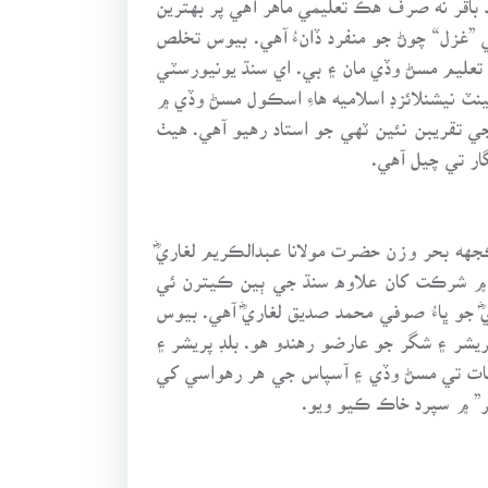
غزل“ چوڻ جو منفرد ڏانءُ آهي. بيوس تخلص
تعليم مسڻ وڏي مان ۽ بي. اي سنڌ يونيورسٽي
رري گورنمينٽ نيشنلائزڊ اسلاميه هاءِ اسڪول مسڻ وڏي ۾
ي تقريبن نئين ٽهي جو استاد رهيو آهي. هيٺ
ر تي چيل آهي.
هه بحر وزن حضرت مولانا عبدالڪريم لغاريؓ
رن ۾ شرڪت کان علاوه سنڌ جي ٻين ڪيترن ئي
و ڀاءُ صوفي محمد صديق لغاريؓ آهي. بيوس
 حيدرآباد ۾ ٿي. کيس بلڊ پريشر ۽ شگر جو عارضو رهندو هو. بلڊ پريشر ۽
اچانڪ وفات تي مسڻ وڏي ۽ آسپاس جي هر رهواسي کي
ر” ۾ سپرد خاڪ ڪيو ويو.