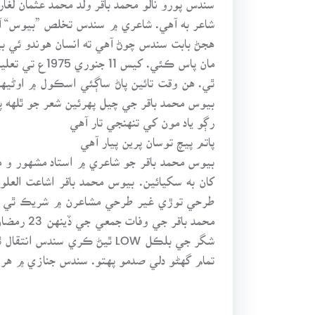
شاعر به آهي. شاعري ۾ سندس تخلص ”بيوس“ آ
هجڻ بابت سندس چوڻ آهي ته انسان هوندو ئي ب
مان پاس ڪئي.
ٿي. هن وقت تائين پاڻ ساڳئي اسڪول ۾ اوڻيهي
بيوس محمد باقر جي چيل پهرئين شعر جو ٿله
رڳو ياد مون کي تنهنجي تار آهي
پاتم پيچ توسان پرين پيار آهي
بيوس محمد باقر جو شاعري ۾ استاد مشهور و 
کان به سکيائين. بيوس محمد باقر اشاعت الع
طرحي توڙي غير طرحي مشاعرن ۾ شريڪ ٿي چڪو
شگر جي بلڪل LOW ٿيڻ ڪري س
تمام گهڻو دلي صدمو پهتو. سندس جنازي ۾ هر 