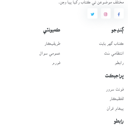
مختلف موضوعن تي ڪتاب رکيا پيا وڃن.
ڳنڍجو
ڪميونٽي
ڪتاب گهر بابت
طريقيڪار
انتظامي سَٿ
عمومي سوال
رابطو
فورم
پراجيڪٽ
فونٽ سرور
لفظيڪار
پيغامِ قرآن
رابطو