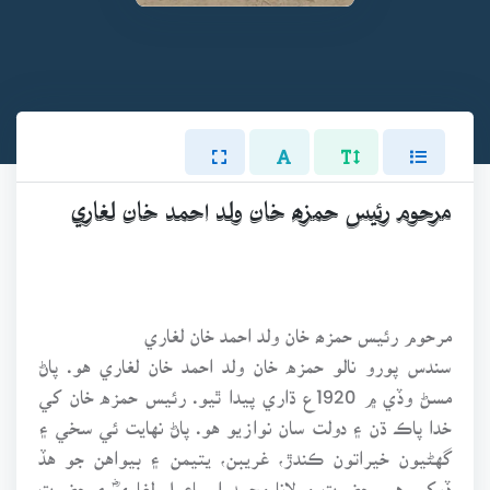
مرحوم رئيس حمزھ خان ولد احمد خان لغاري
مرحوم رئيس حمزھ خان ولد احمد خان لغاري
سندس پورو نالو حمزه خان ولد احمد خان لغاري هو. پاڻ
مسڻ وڏي ۾ 1920ع ڌاري پيدا ٿيو. رئيس حمزه خان کي
خدا پاڪ ڌن ۽ دولت سان نوازيو هو. پاڻ نهايت ئي سخي ۽
گهڻيون خيراتون ڪندڙ، غريبن، يتيمن ۽ بيواهن جو هڏ
ڏوکي هو. حضرت مولانا محمد اسماعيل لغاريؓ ۽ حضرت