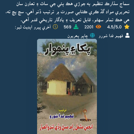
سماج سڌارڪ تنظيم به جوڙي هڪ ٻئي جي ساٿ ۽ تعاون سان
تحريري مواد گڏ ڪري ڪتابي صورت ۾ ترتيب ڏنو آهي. سچ پچ ته،
ھي هڪ تمام سهڻو، قابل تعريف ۽ يادگار تاريخي قدم آهي.
4.5/5.0
2201
569
آخري ڀيرو اپڊيٽ ٿيو:
فهيم فدا شورو
ڇاپو پھريون