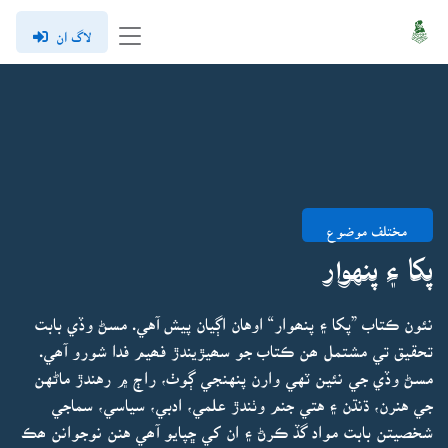
لاگ ان
مختلف موضوع
پکا ۽ پنهوار
نئون ڪتاب ”پکا ۽ پنھوار“ اوهان اڳيان پيش آهي. مسڻ وڏي بابت
تحقيق تي مشتمل ھن ڪتاب جو سھيڙيندڙ فھيم فدا شورو آھي.
مسڻ وڏي جي نئين ٽهي وارن پنهنجي ڳوٺ، راڄ ۾ رهندڙ ماڻهن
جي هنرن، ڌنڌن ۽ هتي جنم وٺندڙ علمي، ادبي، سياسي، سماجي
شخصيتن بابت مواد گڏ ڪرڻ ۽ ان کي ڇپايو آھي هنن نوجوانن ھڪ