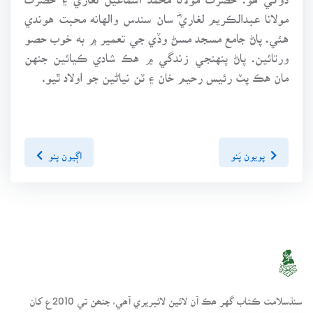
مولانا عبدالڪريم لغاريؓ سان سندس والهانه محبت هوندي
هئي. پاڻ جامع مسجد مسڻ وڏي جي تعمير ۾ به خوب حصو
ورتائين. پاڻ پنهنجي زندگي ۾ هڪ شادي ڪيائين جنهن
مان هڪ پٽ رئيس رحيم خان ۽ ٽن نياڻين جو اولاد ٿيو.
پويون پَنو
اڳيون پنو
سنڌسلامت ڪتاب گهر ھڪ آن لائين لائبريري آھي، جنھن تي 2010ع کان