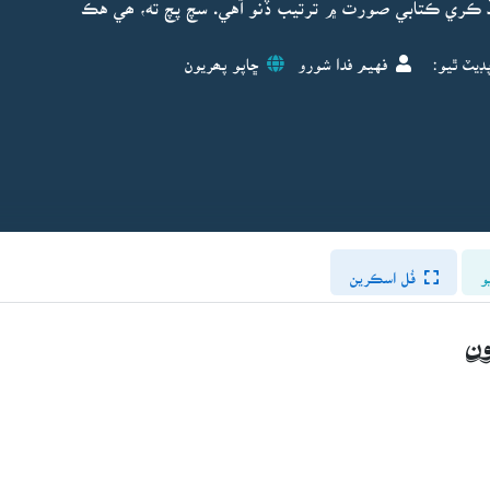
ڏ ڪري ڪتابي صورت ۾ ترتيب ڏنو آهي. سچ پچ ته، ھي هڪ
ڊيٽ ٿيو:
فهيم فدا شورو
ڇاپو پھريون
و
فُل اسڪرين
ن