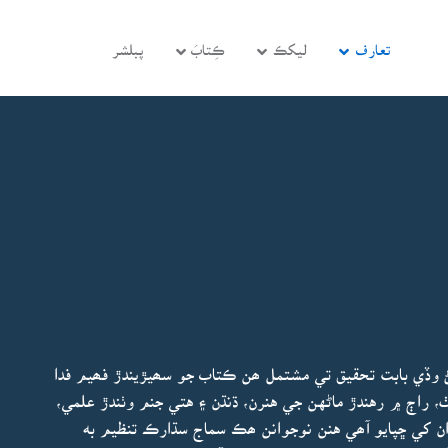
تعارف
ليکڪ
ڪِتابَ
پبلشر
سڻ وڏي بابت تحقيق تي مشتمل ھن ڪتاب جو سھيڙيندڙ فھيم فدا
 راڄ ۾ رهندڙ ماڻهن جي هنرن، ڌنڌن ۽ هتي جنم وٺندڙ علمي،
ن کي ڇپايو آھي هنن نوجوانن ھڪ سماج سڌارڪ تنظيم به