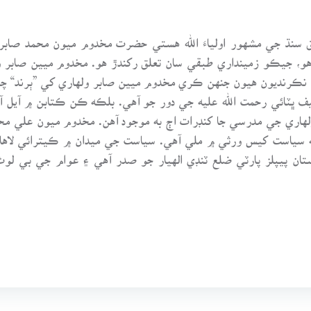
سنڌ جي مشهور اولياءَ الله هستي حضرت مخدوم ميون محمد صابر و
و، جيڪو زمينداري طبقي سان تعلق رکندڙ هو. مخدوم ميين صابر 
ڪرنديون هيون جنهن ڪري مخدوم ميين صابر ولهاري کي ”ٻرند“ چي
ف ڀٽائي رحمت الله عليه جي دور جو آهي. بلڪه ڪن ڪتابن ۾ آيل آهي
هاري جي مدرسي جا کنڊرات اڄ به موجود آهن. مخدوم ميون علي مح
 ته سياست کيس ورثي ۾ ملي آهي. سياست جي ميدان ۾ ڪيترائي لاها چا
ستان پيپلز پارٽي ضلع ٽنڊي الهيار جو صدر آهي ۽ عوام جي بي ل