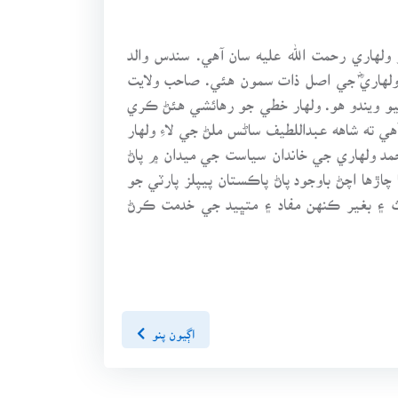
لهاري رحمت الله عليه سان آهي. سندس والد
ولهاريؓ جي اصل ذات سمون هئي. صاحب ولايت
و ويندو هو. ولهار خطي جو رهائشي هئڻ ڪري
 ته شاهه عبداللطيف ساڻس ملڻ جي لاءِ ولهار
مد ولهاري جي خاندان سياست جي ميدان ۾ پاڻ
ڙها اچڻ باوجود پاڻ پاڪستان پيپلز پارٽي جو
وث ۽ بغير ڪنهن مفاد ۽ متڀيد جي خدمت ڪرڻ
اڳيون پنو