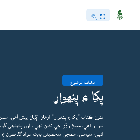
ڀاڱا
مختلف موضوع
پکا ۽ پنهوار
نئون ڪتاب ”پکا ۽ پنھوار“ اوهان اڳيان پيش آهي. م
شورو آھي. مسڻ وڏي جي نئين ٽهي وارن پنهنجي ڳوٺ،
ادبي، سياسي، سماجي شخصيتن بابت مواد گڏ ڪرڻ ۽ ا