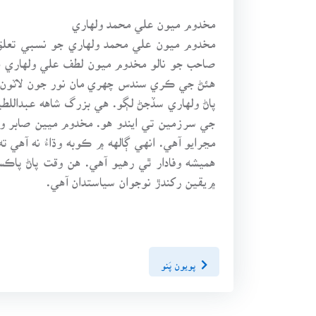
مخدوم ميون علي محمد ولهاري
مخدوم ميون علي محمد ولهاري جو نسبي تعلق 
صاحب جو نالو مخدوم ميون لطف علي ولهاري ه
هئڻ جي ڪري سندس چهري مان نور جون لاٽون ن
پاڻ ولهاري سڏجڻ لڳو. هي بزرگ شاهه عبداللطي
جي سرزمين تي ايندو هو. مخدوم ميين صابر ول
مڃرايو آهي. انهي ڳالهه ۾ ڪوبه وڌاءُ نه آهي
هميشه وفادار ٿي رهيو آهي. هن وقت پاڻ پاڪ
۾يقين رکندڙ نوجوان سياستدان آهي.
پويون پَنو