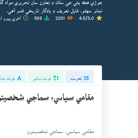
جوڙي هڪ ٻئي جي ساٿ ۽ تعاون سان تحريري مواد گ
تمام سهڻو، قابل تعريف ۽ يادگار تاريخي قدم آهي.
4.5/5.0
2201
569
آخري ڀيرو اپ
فھرست
فونٽ سائيز
فونٽ مٽاي
مقامي سياسي، سماجي شخصيتو
مقامي سياسي، سماجي شخصيتون