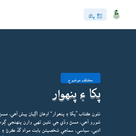
ڀاڱا
مختلف موضوع
پکا ۽ پنهوار
نئون ڪتاب ”پکا ۽ پنھوار“ اوهان اڳيان پيش آهي. م
شورو آھي. مسڻ وڏي جي نئين ٽهي وارن پنهنجي ڳوٺ،
ادبي، سياسي، سماجي شخصيتن بابت مواد گڏ ڪرڻ ۽ ا