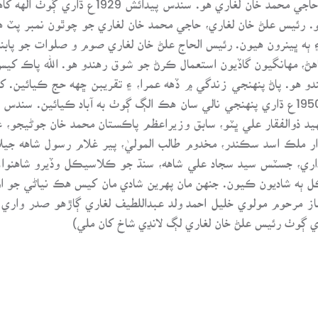
رئيس علڻ خان لغاري، حاجي محمد خان لغاري جو چوٿون نمبر پٽ هو. 
۽ ٻه ڀينرون هيون. رئيس الحاج علڻ خان لغاري صوم و صلوات جو پاب
هڻ، مهانگيون گاڏيون استعمال ڪرڻ جو شوق رهندو هو. الله پاڪ کي
زمين 3000 ايڪڙ جي لڳ ڀڳ هئي. پاڻ سن 1950ع ڌاري پنهنجي نالي سان هڪ الڳ ڳوٺ به آ
شهيد ذوالفقار علي ڀٽو، سابق وزيراعظم پاڪستان محمد خان جوڻيجو،
ار ملڪ اسد سڪندر، مخدوم طالب الموليٰ، پير غلام رسول شاهه جيل
اري، جسٽس سيد سجاد علي شاهه، سنڌ جو ڪلاسيڪل وڏيرو شاهنواز
ز مرحوم مولوي خليل احمد ولد عبداللطيف لغاري ڳاڙهو صدر واري 
ري ڳوٺ رئيس علڻ خان لغاري لڳ لانڍي شاخ کان ملي)