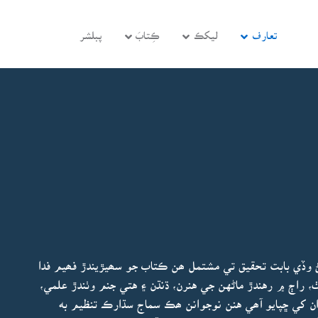
تعارف
ليکڪ
ڪِتابَ
پبلشر
سڻ وڏي بابت تحقيق تي مشتمل ھن ڪتاب جو سھيڙيندڙ فھيم فدا
 راڄ ۾ رهندڙ ماڻهن جي هنرن، ڌنڌن ۽ هتي جنم وٺندڙ علمي،
ن کي ڇپايو آھي هنن نوجوانن ھڪ سماج سڌارڪ تنظيم به