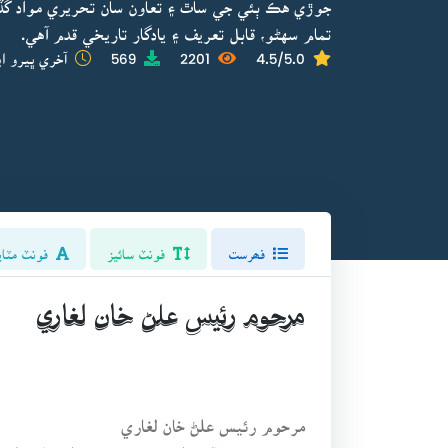
جوڙي هڪ ٻئي جي ساٿ ۽ تعاون سان تحريري مواد گ
تمام سهڻو، قابل تعريف ۽ يادگار تاريخي قدم آهي.
4.5/5.0
2201
569
آخري ڀيرو اپ
فھرست
فونٽ سائيز
فونٽ مٽاي
مرحوم رئيس علڻ خان لغاري
مرحوم رئيس علڻ خان لغاري