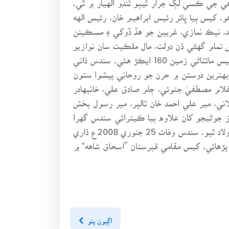
کيس ٻيا ڀائر رئيس ابراهيم خان، رئيس الهه
ند، نيڪ نمازي، غريبن جو هڏ ڏوکي ۽ مسڪينن
س تمام گهڻي ڌن دولت، مال ملڪيت سان نوازيو
هو. سندس شمار سنڌ جي امير ترين ماڻهن ۾ ٿيندو هو. پاڻ پنهنجي زندگي ۾ ڏهه عمرا، ۽ تقريبن ڇهه حج ڪيائين. کيس مائٽاڻي زمين 160 ايڪڙ هئي. سندس ذاتي
باد ڪيائين. سندس بهترين دوستن ۾ حرن جو روحاني پيشوا ستون
 غلام مصطفيٰ جتوئي، ڄام صادق علي، خانبهادر
اني، مير علي احمد خان ٽالپر، مير رسول بخش
 جوڻيجو کان علاوه ٻيا ڪيترائي سندس گهرا
دوست هوندا هئا. رئيس حاجي علڻ خان لغاري ڪل ٻه شاديون ڪيون. جنهن مان پهرين شادي مان کيس هڪ نياڻي جو اولاد ٿيو. سندس وفات 25 جنوري 2008ع ڌاري
پڙهائي. کيس مقامي قبرستان ”اسحاق شاهه“ ۾
اڳيون پنو