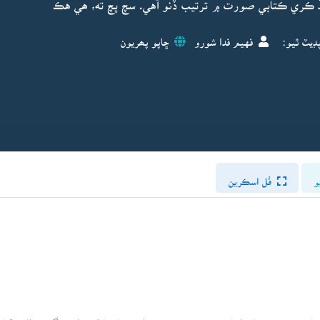
ڏ ڪري ڪتابي صورت ۾ ترتيب ڏنو آهي. سچ پچ ته، ھي هڪ
ڊيٽ ٿيو:
فهيم فدا شورو
ڇاپو پھريون
و
فُل اسڪرين
سندس پورو نالو علي محمد عرف علڻ خان ولد حاج