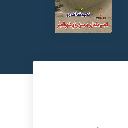
ي محمد خان لغاري هو. سندس پيدائش 1929ع ڌاري ڳوٺ الهه کاهي جي ڪسي لڳ جرار ٿيٻو ٽنڊو الهيار ۾ ٿي.