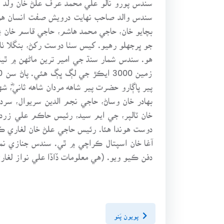
سندس والد صاحب نهايت درويش صفت انسان هو. 
بچايو خان، حاجي محمد هاشم، حاجي قاسم خان 
جو ڀرجهلو رهيو. کيس سٺا دوست رکڻ، بنگلا ٺا
پير پاڳارو حضرت پير شاهه مردان شاهه ثانيؓ، 
بهادر خان وساڻ، حاجي نجم الدين سريوال، سرد
خان ٽالپر، جي ايم سيد، رئيس حاڪم علي زرد
آغا خان اسپتال ڪراچي ۾ ٿي. سندس جنازي نما
دفن ڪيو ويو. (هي معلومات ڏاڏا علي نواز لغا
پويون پَنو