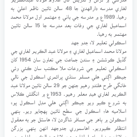
لغاري مدرسه دارالهديٰ جا 48 سالن تائين ناظم اعليٰ به
رهيا. 1989ع ۾ مدرسه جي باني ۽ مهتمم اول مولانا محمد
اسماعيل لغاري جي وفات بعد مدرسه جا 15 سالن تائين
مهتمم به رهيا.
اسڪولي تعليم لاءِ جدو جهد
مولانا محمد اسماعيل لغاري ۽ مولانا عبد الڪريم لغاري جي
گڏيل ڪوششن ۽ سندن جماعت جي تعاون سان 1954 کان
اسڪولي تعليم جي شروعات ملا مڪتب سان ڪئي وئي
جيڪو اڳتي هلي مسلم سنڌي پرائمري اسڪول جي نالي
خانگي طرح هلندو رهيو جنهن جو 29 سالن تائين مولانا عبد
الڪريم لغاري هيڊ معلم رهيو. 1953ع ۾ انگلش ڪلاس
به شروع ڪيو ويو جيڪو اڳتي هلي مڊل اسڪول پوءِ
اسلاميه هاءِ اسڪول جي سطح تائين پهچايو ويو. ٻنهي
اسڪولن ۾ ٻاهر جي مسافر شاگردن لاءِ هاسٽل جو به معقول
انتظام ڪيوويو. اهاسموري جدوجهد انهن ٻنهي بزرگن
مولانا محمد اسماعيل لغاري ۽ مولانا عبد الڪريم لغاري جي