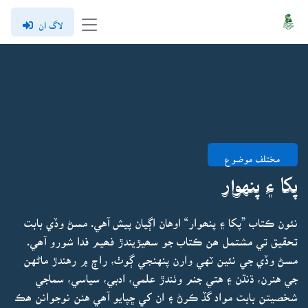
لاگ ان
مختلف موضوع
پکا ۽ پنهوار
نئون ڪتاب ”پکا ۽ پنھوار“ اوهان اڳيان پيش آهي. مسڻ وڏي بابت
تحقيق تي مشتمل ھن ڪتاب جو سھيڙيندڙ فھيم فدا شورو آھي.
مسڻ وڏي جي نئين ٽهي وارن پنهنجي ڳوٺ، راڄ ۾ رهندڙ ماڻهن
جي هنرن، ڌنڌن ۽ هتي جنم وٺندڙ علمي، ادبي، سياسي، سماجي
شخصيتن بابت مواد گڏ ڪرڻ ۽ ان کي ڇپايو آھي هنن نوجوانن ھڪ