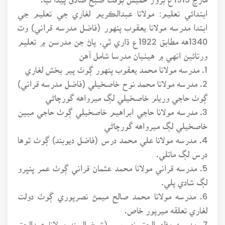
ابتدائي تعليم: مولانا عبدالڪريم لغاري جي تعليم جي
ابتدا مدرسه مولانا يعقوب پنهور (فاضل مدرسه قراني) وٽ
1340هه مطابق 1922ع ڌاري ٿي. پاڻ جن مدرسن ۾ تعليم
ورتائين انهي ۾ هيٺيان مدرسا شامل آهن
1. مدرسه مولانا محمد يعقوب پنهور ڳوٺ پير بخش لغاري
2. مدرسه مولانا محمد نوح خاصخيلي (فاضل مدرسه قراني)
ڳوٺ حاجي وريام خاصخيلي لڳ ميرواهه گورچاڻي
3. مدرسه مولانا حاجي ابراهيم خاصخيلي ڳوٺ حاجي مبين
خاصخيلي لڳ ميرواهه گورچاڻي
4. مدرسه مولانا علي محمد درس (فاضل ديوبند) ڳوٺ ٽوها
درس لڳ ماتلي.
5. مدرسه قراني مولانا محمد عثمان قراني ڳوٺ عمر ڀنڀرو
لڳ شادي پلي.
6. مدرسه مولانا محمد صالح ميمڻ نصرپوري ڳوٺ دولت
لغاري تعلقه ميرپور خاص.
7. مدرسه مظهرالحق نصرپور (شيخ السند مولانا عبدالحق