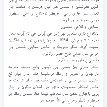
گڏيل ڪوششن ۽ سندس هم خيال دوستن ۽ جماعت جي
تعاون سان جاري رهي. آخرڪار 1972ع ۾ اهي اسڪول
قومي تحويل ۾ ورتا ويا.
سماجي ۽ فلاحي خدمتون
1953ع ڌاري سنڌ ۾ ٻهراڙين جي ڳوٺن جي لاءِ ڳوٺ سڌار
تحريڪ شروع ٿي. 1954ع ۾ پاڻ پنهنجي دوستن، شاگردن
سميت ڳوٺ سڌار تحريڪ ۾ خالص سماجي خدمتن جي
حوالي سان عملي طرح حصو ورتائون.
مذهبي پرچار، وعظ ۽ تقرير
اڪثر ڪري پاڻ جمعي جي ڏينهن جامع مسجد مدرسه
دارالهديٰ ۾ تقرير ۽ وعظ فرمائيندا هئا. انداز بيان نج
سنڌي، سليس ٻولي ۾ اصلاحي نقطه نظر سان شريعت جا
خالص احڪام سمجهائڻ، ماڻهن جي اخلاق سڌارڻ تي پيار
ڀرين ٻاجهارن لفظن سان مخاطب ٿيندا هئا. سندس وعظ جو
مرڪزي نقطو رجوع الي الله هوندو هو.
تصنيف و تاليف