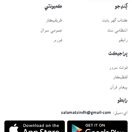
ڳنڍجو
ڪميونٽي
ڪتاب گهر بابت
طريقيڪار
انتظامي سَٿ
عمومي سوال
رابطو
فورم
پراجيڪٽ
فونٽ سرور
لفظيڪار
پيغامِ قرآن
رابطو
اي-ميل:
salamatsindh@gmail.com