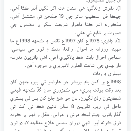
1). نقوش زندگي: هي سندن هٿ اکر لکيل آتم ڪٿا آهي.
جيڪا فل اسڪيپ سائز جي 19 صفحن تي مشتمل آهي.
مذڪوره آتم ڪٿا ماهوار شريعت سکر ۾ مضمون جي
صورت ۾ شايع ٿي هئي.
2). ڊائري: 1978ع کان 1997ع تائين ۽ ڪجهه 1998ع جا
مهينا، روزانه جا احوال، واقعا، ملڪ ۽ قوم جي سياسي،
سماجي احوال بابت هڪ يادگيري آهي. اهي ڊائريون مدرسه
دارالهديٰ جي اشاعت العلوم لائبريري ۾ موجود آهن.
بيماري ۽ وفات
1998ع ۾ کين بلڊ پريشر جو عارضو ٿي پيو، جنهن کان
بعد وقت بوقت پيريءَ جي ڪمزوري سان گڏ ڪجهه طبعي
شڪايتون وڌڻ لڳيون. تان جو هلڻ چلڻ کان بس ٿي بستري
داخل ٿي ويو. تقريبن 8 سالن تائين هڪ ئي کٽ تي
گذاريائون. جيتوڻيڪ هوش و حواس، عقل و فهم ۾ ڪوبه
فرق ڪونه آيو. انهي دوران سندس علاج معالجه لاءِ دوائون
ٽيسٽون ڊاڪٽر غلام محمد ٻگهيو ۽ ڊاڪٽر محمد هاشم