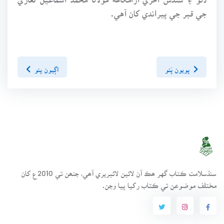
جي قبر جي پيراندي کان آهي.
پويون پَنو
اڳيون پنو
سنڌسلامت ڪتاب گهر ھڪ آن لائين لائبريري آھي، جنھن تي 2010ع کان
مختلف موضوعن تي ڪتاب رکيا پيا وڃن.