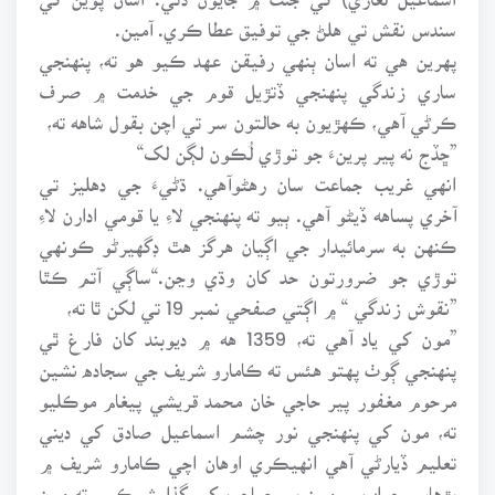
سندس نقش تي هلڻ جي توفيق عطا ڪري. آمين.
پهرين هي ته اسان ٻنهي رفيقن عهد ڪيو هو ته، پنهنجي
ساري زندگي پنهنجي ڏتڙيل قوم جي خدمت ۾ صرف
ڪرڻي آهي، ڪهڙيون به حالتون سر تي اچن بقول شاهه ته،
”ڇڏج نه پير پرينءَ جو توڙي لُڪون لڳن لک“
انهي غريب جماعت سان رهڻوآهي. ڌڻيءَ جي دهليز تي
آخري پساهه ڏيڻو آهي. ٻيو ته پنهنجي لاءِ يا قومي ادارن لاءِ
ڪنهن به سرمائيدار جي اڳيان هرگز هٿ ڊگهيرڻو ڪونهي
توڙي جو ضرورتون حد کان وڌي وڃن.“ساڳي آتم ڪٿا
”نقوش زندگي “ ۾ اڳتي صفحي نمبر 19 تي لکن ٿا ته،
”مون کي ياد آهي ته، 1359 هه ۾ ديوبند کان فارغ ٿي
پنهنجي ڳوٺ پهتو هئس ته ڪامارو شريف جي سجاده نشين
مرحوم مغفور پير حاجي خان محمد قريشي پيغام موڪليو
ته، مون کي پنهنجي نور چشم اسماعيل صادق کي ديني
تعليم ڏيارڻي آهي انهيڪري اوهان اچي ڪامارو شريف ۾
پڙهايو. جواب ۾ مون پير صاحب کي گذارش ڪيم ته مون