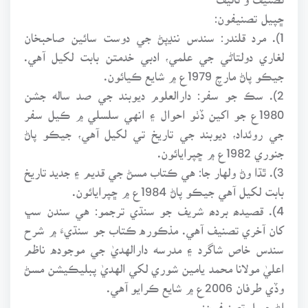
ڇپيل تصنيفون:
1). مرد قلندر: سندس ننڍپڻ جي دوست سائين صاحبخان
لغاري دولتاڻي جي علمي، ادبي خدمتن بابت لکيل آهي.
جيڪو پاڻ مارچ 1979ع ۾ شايع ڪيائون.
2). سڪ جو سفر: دارالعلوم ديوبند جي صد ساله جشن
1980ع جو اکين ڏٺو احوال ۽ انهي سلسلي ۾ ڪيل سفر
جي روئداد، ديوبند جي تاريخ تي لکيل آهي، جيڪو پاڻ
جنوري 1982ع ۾ ڇپرايائون.
3). ٿڌا وڻ ولهار جا: هي ڪتاب مسڻ جي قديم ۽ جديد تاريخ
بابت لکيل آهي جيڪو پاڻ 1984ع ۾ ڇپرايائون.
4). قصيدھ بردھ شريف جو سنڌي ترجمو: هي سندن سڀ
کان آخري تصنيف آهي. مذڪوره ڪتاب جو سنڌيءَ ۾ شرح
سندس خاص شاگرد ۽ مدرسه دارالهديٰ جي موجوده ناظم
اعليٰ مولانا محمد يامين شوري لکي الهديٰ پبليڪيشن مسڻ
وڏي طرفان 2006ع ۾ شايع ڪرايو آهي.
اڻ ڇپيل تصنيفون: