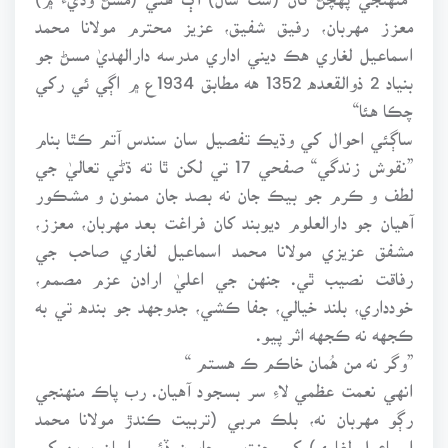
معزز مهربان، رفيق شفيق، عزيز محترم مولانا محمد
اسماعيل لغاري هڪ ديني اداري مدرسه دارالهديٰ مسڻ جو
بنياد 2 ذوالقعده 1352 هه مطابق 1934ع ۾ اڳي ئي رکي
چڪا هئا“
ساڳئي احوال کي وڌيڪ تفصيل سان سندس آتم ڪٿا بنام
”نقوش زندگي“ صفحي 17 تي لکن ٿا ته ڌڻي تعاليٰ جي
لطف و ڪرم جو بيڪ جان نه بصد جان ممنون و مشڪور
آهيان جو دارالعلوم ديوبند کان فراغت بعد مهربان، معزز،
مشفق عزيزي مولانا محمد اسماعيل لغاري صاحب جي
رفاقت نصيب ٿي. جنهن جي اعليٰ ارادن عزم مصمم،
خودداري، بلند خيالي، جفا ڪشي، جدوجهد جو بنده تي به
ڪجهه نه ڪجهه اثر پيو.
”وگر نه من هُمان خاڪم ڪ هستم “
انهي نعمت عظمي لاءِ سر بسجود آهيان. رب پاڪ منهنجي
رڳو مهربان نه، بلڪ مربي (تربيت ڪندڙ مولانا محمد
اسماعيل لغاري) کي جنت ۾ جايون ڏئي. اسان پوين کي