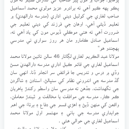
پڪو پهه ڪيو آهي ته برادرم عزيز مولوي محمد اسماعيل
صاحب لغاري جي کوليل ديني اداري (مدرسه دارالهديٰ) ۾
تعليم ڏيڻي آهي. اوهان جي فرزند کي ديني تعليم جي
ضرورت آهي ته هتي موڪلي ڏيوس مون کي ياد آهي ته،
اسماعيل صادق ڪامارو مان هر روز سواري تي مدرسي
پهچندو هو“
مولانا عبد الڪريم لغاري لڳاتار 46 سالن تائين مولانا محمد
اسماعيل لغاري جي قائم ڪيل اداري مدرسه دارالهديٰ مسڻ
وڏي ۾ درس و تدريس جا فرائض سر انجام ڏنا. انهي سان
گڏ مدرسه جي اندروني نظام کي سنڀالڻ، استادن ۽ شاگردن
جي نگهداشت، جڏهن ته مدرسي سان واسطو رکندڙ ٻاهريان
ڪم ڪار، مدرسه جي موافقت يا مخالفت ۾ ٿيندڙ معاملن،
واقعن کي منهن ڏيڻ ۽ اهڙي قسم جي دفاع ۽ برتاءُ جي اهم
جوابداري مدرسه جي باني ۽ مهتمم اول مولانا محمد
اسماعيل لغاري جي حوالي هئي .
مدرسي ۾ درس و تدريس کان علاوه مولانا عبدالڪريم