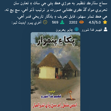
سماج سڌارڪ تنظيم به جوڙي هڪ ٻئي جي ساٿ ۽ تعاون سان
تحريري مواد گڏ ڪري ڪتابي صورت ۾ ترتيب ڏنو آهي. سچ پچ ته،
ھي هڪ تمام سهڻو، قابل تعريف ۽ يادگار تاريخي قدم آهي.
4.5/5.0
2202
569
آخري ڀيرو اپڊيٽ ٿيو:
فهيم فدا شورو
ڇاپو پھريون