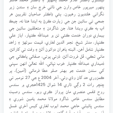
پنهور ميرپور خاص وارن جي ذاتي خرچ سان ۽ سندن زير
نگراني هلنديون رهيون. ٻئي ڊاڪٽر صاحبان تقريبن هر
جمعي تي سائين جن جي زيارت ڪرڻ به ايندا هئا ته، چيڪ
اپ به ڪري ويندا هئا. جن شاگردن ۽ متعلقين سائين جي
بيماري دوران خدمت ڪئي تن ۾ عبدالله ڪنڀار، اياز علي
ڪنڀار، مدثر شيخ، نجم الدين لغاري، قيمت سوٽهڙ ۽ زاهد
ڪنڀار شامل آهن. البته ٻاهران دوائون آڻڻ ۽ وقت تي کارائڻ،
ماني ٽڪي، ڦل فروٽ آڻڻ، ڌوتي پوتي، صفائي پاڪائي جي
ذميداري عبدالله ڪنڀار خوب نڀائي. الله تعاليٰ انهن سڀني
کي سندن خدمت جو بهتر صلو عطا فرمائي (آمين). پر
ڪمزوري حد کان وڌي وئي. آخر 2004ع جي 27 نومبر تي
ڇنڇر رات 2 وڳي ڌاري 14 شوال 1425هجري ۾ سندس
روح قفس عنصري مان پرواز ڪري ويو. سندس وصيت
مطابق سندس خاص شاگرد مولانا محمد يامين شوري ۽
سندس ڀائيٽي حاجي محمد ايوب لغاري کيس آخري غسل
ڏنو ۽ سندس آخري آرامگاهه مولانا محمد اسماعيل لغاري