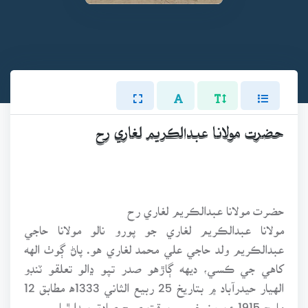
حضرت مولانا عبدالڪريم لغاري رح
حضرت مولانا عبدالڪريم لغاري رح
مولانا عبدالڪريم لغاري جو پورو نالو مولانا حاجي
عبدالڪريم ولد حاجي علي محمد لغاري هو. پاڻ ڳوٺ الهه
کاهي جي ڪسي، ديهه ڳاڙهو صدر تپو ڍالو تعلقو ٽنڊو
الهيار حيدرآباد ۾ بتاريخ 25 ربيع الثاني 1333ﻫ مطابق 12
مارچ 1915ع بروز خميس بوقت صبح صادق پيدا ٿيا.