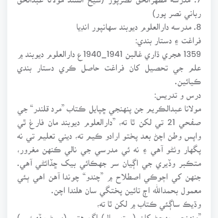
رباني نصر پور)
8. مدرسه دارالعلوم ديوبند سهانپور انڊيا
فراغت ۽ دستار بندي:
1359 هجري ڌاري غالبن 1941_1940ع دارالعلوم ديوبند ۾
علم جي تحصيل کان فراغت حاصل ڪري دستار بندي
ڪيائين.
درس و تدريس:
مولانا عبدالڪريم جن پنهنجي ڇپايل ڪتاب ”مرد قلندر“ جي
صفحي 21 تي لکن ٿا ته، ”دارالعلوم ديوبند مان فارغ ٿي
واپس وطن اچڻ بعد پختو ارادو ڪيم ته، ديني تعليم تي نه
پگهار وٺڻو آهي ۽ نه ئي مدرسي جي نالي ڪنهن مغرور،
متڪبر وڏيري جي اڳيان سر جهڪائي بيک ڇڏائڻي آهي.
جنهن کي اڄوڪي اصطلاح ۾ ”چندو“ چوندا آهن اهي ٻئي
معمول بحمدالله اڄ تائين پختگي سان هلندا اچن.
وڌيڪ ساڳئي ڪتاب ۾ لکن ٿا ته،
”منهنجي پهچڻ کان (ست سال) اڳ هتي (مسڻ وڏيءَ ۾)