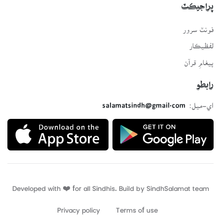
پراجيڪٽ
فونٽ سرور
لفظيڪار
پيغامِ قرآن
رابطو
اي-ميل:
salamatsindh@gmail.com
Developed with ❤️ for all Sindhis. Build by
SindhSalamat
team
Privacy policy
Terms of use