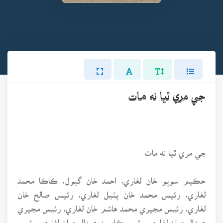
جي مري ٿيا نه مات
جي مري ٿيا نه مات
حڪيم سوڀو خان لغاري، احمد خان گبول، ڪاڪا محمد
لغاري، رئيس محمد خان پٽيل لغاري، رئيس صالح خان
لغاري، رئيس مجيري محمد هاشم خان لغاري، رئيس مجيري
عبدالرحمان لغاري، رئيس ڪامريڊ عبدالرحمان لغاري، رئيس