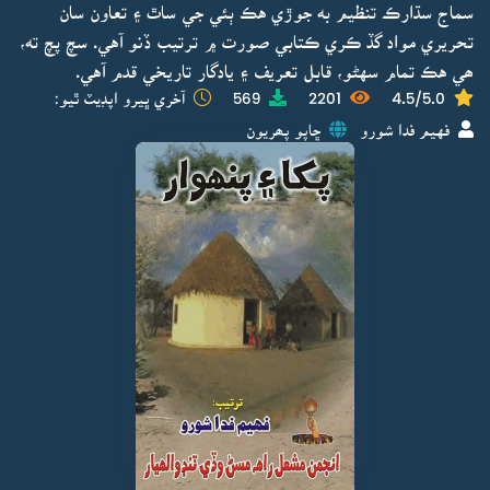
سماج سڌارڪ تنظيم به جوڙي هڪ ٻئي جي ساٿ ۽ تعاون سان
تحريري مواد گڏ ڪري ڪتابي صورت ۾ ترتيب ڏنو آهي. سچ پچ ته،
ھي هڪ تمام سهڻو، قابل تعريف ۽ يادگار تاريخي قدم آهي.
4.5/5.0
2201
569
آخري ڀيرو اپڊيٽ ٿيو:
فهيم فدا شورو
ڇاپو پھريون