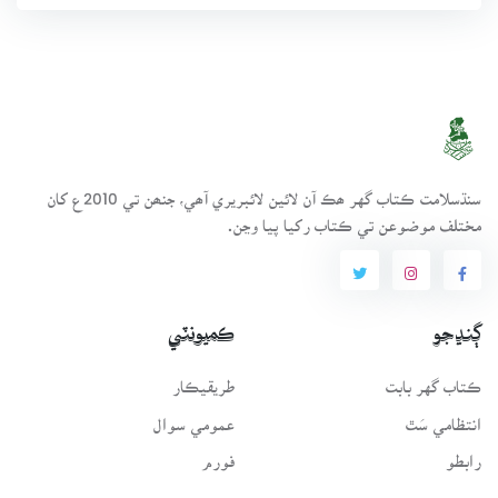
سنڌسلامت ڪتاب گهر ھڪ آن لائين لائبريري آھي، جنھن تي 2010ع کان
مختلف موضوعن تي ڪتاب رکيا پيا وڃن.
ڳنڍجو
ڪميونٽي
ڪتاب گهر بابت
طريقيڪار
انتظامي سَٿ
عمومي سوال
رابطو
فورم