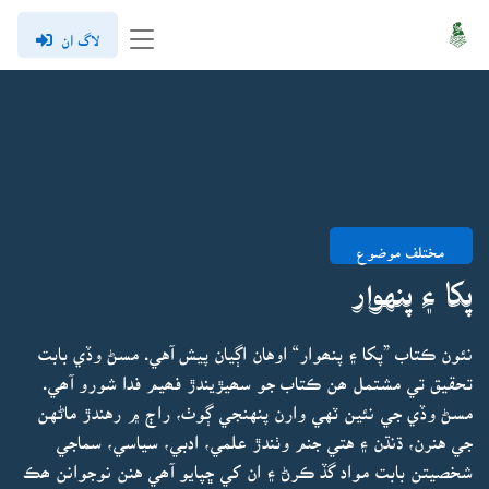
لاگ ان
مختلف موضوع
پکا ۽ پنهوار
نئون ڪتاب ”پکا ۽ پنھوار“ اوهان اڳيان پيش آهي. مسڻ وڏي بابت
تحقيق تي مشتمل ھن ڪتاب جو سھيڙيندڙ فھيم فدا شورو آھي.
مسڻ وڏي جي نئين ٽهي وارن پنهنجي ڳوٺ، راڄ ۾ رهندڙ ماڻهن
جي هنرن، ڌنڌن ۽ هتي جنم وٺندڙ علمي، ادبي، سياسي، سماجي
شخصيتن بابت مواد گڏ ڪرڻ ۽ ان کي ڇپايو آھي هنن نوجوانن ھڪ