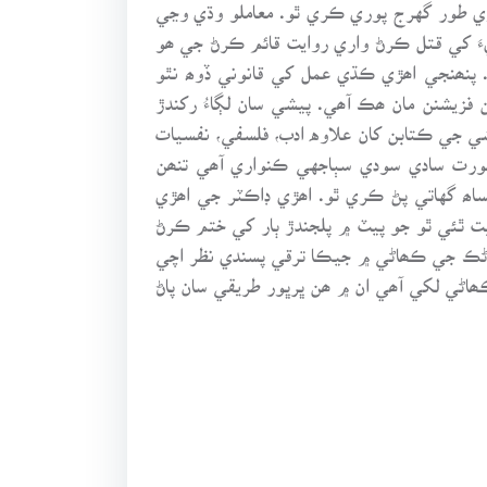
ي طور گهرج پوري ڪري ٿو. معاملو وڌي وڃي
يءَ کي قتل ڪرڻ واري روايت قائم ڪرڻ جي ھو
 پنھنجي اھڙي ڪڌي عمل کي قانوني ڏوھ نٿو
يشنن مان ھڪ آھي. پيشي سان لڳاءُ رکندڙ
شي جي ڪتابن کان علاوه ادب، فلسفي، نفسيات
بصورت سادي سودي سٻاجهي ڪنواري آھي تنھن
اھ گهاتي پڻ ڪري ٿو. اھڙي ڊاڪٽر جي اھڙي
بت ٿئي ٿو جو پيٽ ۾ پلجندڙ ٻار کي ختم ڪرڻ
اڻڪ جي ڪھاڻي ۾ جيڪا ترقي پسندي نظر اچي
ھاڻي لکي آھي ان ۾ ھن ڀرڀور طريقي سان پاڻ