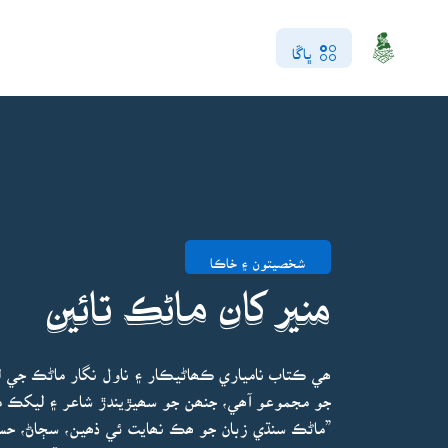
ڀاڱا
شخصيتون ۽ خاڪا
منير کان ماڻڪ تائين
ھي ڪتاب نامياري ڪھاڻيڪار ۽ ناول نگار ماڻڪ جي
جو مجموعو آھي، جنھن جو سھيڙيندڙ شاعر ۽ ليکڪ 
”ماڻڪ سنڌي زبان جو ھڪ نھايت ئي ذھين، سڄاڻ، حس