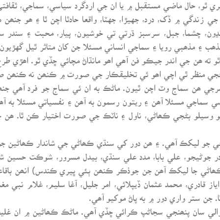
 ٿو، حال ماضي مستقبل ۾ يا ان جي اردگرد سياسي، سماجي، ثقافتي 
 جي زندگي ۾ ڏک، درد، جهيڙا، جهٽا، واقعا حادثا اچن ٿا ۽ ھو جن
 ڍنڍون، چشما، جبل، سرسبز ڌرتي تي خوشيون، پيار، محبت ۽ سندر س
ھب ۽ مذھبي رويا ۽ سماجي انساني مسئلا جن کان متاثر ٿيل گهڙيون
 ٿو ته ھن جي اندر جيڪو فن آھي اھو مانڌاڻ مچائي ڇڏي ٿو. اھڙي ط
بڻجي منظر ٿي اچي اھو ئي تخليقڪار جي صورت ۾ ڪنھن نه ڪنھن ص
جي ھن سماج وٽ اچن ٿيون. ماڻڪ به ان ئي سماج جو فرد آھي جنھن
 سماجي مسئلا آھن ۽ ريتون رسمون به آھن ۽ نفسياتي مسئلا به آھ
جو وسيلو بڻجي ڪھاڻي، ناول ۽ ناٽڪ جي صورت اختيار ڪن ٿا. ھن ج
ڪي جو ليکڪ آھي. ۽ ھن دور کي سنڌي ڪھاڻي جي شاندار ڪھاڻين جو
 جوڻيجو، علي بابا، مدد علي سنڌي، بيدل مسرور، شوڪت حسين شور
ه ڪھاڻي جا ليکڪ آھن جن جوذڪر ڪنھن ٻئي ڀيري ڪندس) انھن باق
اياز قادري، محمد عثمان ڏيپلائي، امر جليل، آغا سليم، غلام نبي مغل
 جن ستر واري دور ۾ به پاڻ موکيو آھي.
الي سان پنھنجي سڃاڻپ ڪرائي ڇڏي آھي. ماڻڪ ڪھاڻين ۾ ان غلي