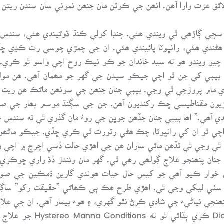
ائق عزت وارا آھن. انھن جي ڪوٽن مان جنھن نموني سان سندن ريتن 
َ سڄي ڳاڙھي ٿي ويندي ھئي. ڄنڊا کولي ڪنڌ ڌوڻيندي ھئي، سن
ھڻندي ھئي، رانڀوٽا پائيندي ھئي. ان جي چمڙي چوسي رت ڪڍي ڇڏ
ر چيو ويندو ھو ته سيد خاندان جو ڪو نيڪ روح اچي واسو ٿو ڪري
ي بيبي کي جن ٿو اچي جيڪو سيدن جي گهر جو مھمان آھي. ھن مو
 مام پروڙجي ٿي وڃي. بيبي جنان جنھن جي سونھن ماڻڪ ھن ريت بي
يون مقناطيسي ڇڪ رکنديون آھن. جن جي سڳنڌ موسم بھار جي صب
آھي.” اھا بيبي جنان جڏھن جوڀن جي روءُ مان گذري ٿي ته سندس جذ
اچي ٿو ان کي رانڀوٽا، چڪ ھڻي رتورت ٿي ڪري ڇڏي. جيڪو ماڻھو 
ٿي وڃي ٿي تڏھن مائي ساران ھن جي اھڙي حالت ڏسي اچرج ۾ اچي و
نان پنھنجو علاج ڳولھي رھي ٿي. گهر مان وٺندڙ ڏڌ واري ڇوڪري ک
ان خوار ڪيو آھي جو کيس حال حيات ھوندي گارين ڌمڪين جي ص
ان سٺي ليکي وڃي ٿي. اھڙي طرح ھڪ ٻي ڪھاڻي ”حقيقت رکو” ساڳ
 نياڻيءَ جي شادي ڪرڻ نٿو گهري، ۽ ھوءَ بيمار آھي. ان جي علاج 