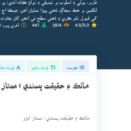
فارم، ٻولي ۽ اسلوب ۾ تبديلي ۽ نواڻ ڪانه آندي؛ پر
لکڻين ۾ ھڪ سجاڳ ذھني پيڙا نمايان آھن، جيڪا اڄ ج
کي قبول نٿو ڪري ۽ ذھني سطح تي انھن کان بغاوت 
4.5/5.0
2814
447
آخري ڀيرو ا
فھرست
فونٽ سائيز
فونٽ مٽاي
ماڻڪ ۽ حقيقت پسندي : ممتاز اب
ماڻڪ ۽ حقيقت پسندي : ممتاز ابڙو