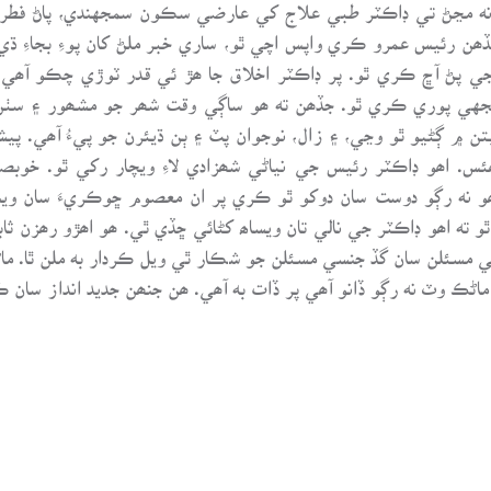
 نه مڃڻ تي ڊاڪٽر طبي علاج کي عارضي سڪون سمجهندي، پاڻ فطر
جڏھن رئيس عمرو ڪري واپس اچي ٿو، ساري خبر ملڻ کان پوءِ بجاءِ ڌ
ي پڻ آڇ ڪري ٿو. پر ڊاڪٽر اخلاق جا ھڙ ئي قدر ٽوڙي چڪو آھي.
 پوري ڪري ٿو. جڏھن ته ھو ساڳي وقت شھر جو مشھور ۽ سٺن فز
۾ ڳڻيو ٿو وڃي، ۽ زال، نوجوان پٽ ۽ ٻن ڌيئرن جو پيءُ آھي. پي
س. اھو ڊاڪٽر رئيس جي نياڻي شھزادي لاءِ ويچار رکي ٿو. خو
و نه رڳو دوست سان دوکو ٿو ڪري پر ان معصوم ڇوڪريءَ سان ويس
ه اھو ڊاڪٽر جي نالي تان ويساھ کڻائي ڇڏي ٿي. ھو اھڙو رھزن ثا
 مسئلن سان گڏ جنسي مسئلن جو شڪار ٿي ويل ڪردار به ملن ٿا. م
ڪ وٽ نه رڳو ڏانو آھي پر ڏات به آھي. ھن جنھن جديد انداز سان ڪ