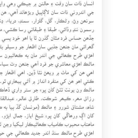
انسان ذات سان وقت ۽ حالتن ۾ جيڪي وھي واپري
جي اندروني ذات سان لاڳاپيل ويڙھاند آھي، ھن
سونھن وڻ، وڻڪار، گل، گلزار، سمنڊ، درياءَ،
رسمون ننڍ وڏائي، طبقا ۽ طبقاتي رسا ڪشي، مذ
جڏھن حساس فرد مٿان گذرن ٿا يا اھو خود پسي
گھرائي مان جنھن جذبي سان اظھار جو وسيلو 
اھڙي طرح ڪھاڻي جي اندر مان به ڪھاڻيون سر
ماڻڪ اھڙي معاشري جو فرد آھي جنھن وٽ سياسي
اھي ھن کي ماٺ ۾ ويھڻ نٿا ڏين. اھي اظھار 
ڪئي اھو ھن کي منفرد انداز ۾ آڻي بيھاري ٿو.
ماڻڪ ون يونٽ ٽٽڻ کان پوءِ جو ستر واري ڏھا
رزاق مھر، ڪيھر شوڪت، طارق عالم، عبدالقادر
شاھ، مشتاق شورو ۽ ماڻڪ (مونسان گڏ ٻيا ب
کان اڳ ورھاڱي کان پوءِ شيخ اياز، جمال ابڙو، 
ماھتاب محبوب ڪامياب ڪھاڻيڪار ليکيا وڃن ٿا.
اھڙي طرح ماڻڪ سنڌ اندر جديد ڪھاڻي جي حو