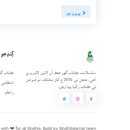
پويون پَنو
ڳنڍجو
سنڌسلامت ڪتاب گهر ھڪ آن لائين لائبريري
ڪتاب گهر
آھي، جنھن تي 2010ع کان مختلف موضوعن
انتظامي 
تي ڪتاب رکيا پيا وڃن.
رابطو
with ❤️ for all Sindhis. Build by
SindhSalamat
team