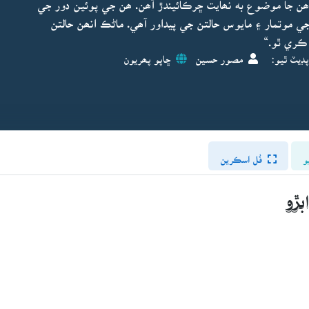
 ھن جا موضوع به نھايت ڇرڪائيندڙ آھن. ھن جي پوئين دور جي
ي موتمار ۽ مايوس حالتن جي پيداور آھي. ماڻڪ انھن حالتن
ڪري ٿو.“
پڊيٽ ٿيو:
مصور حسين
ڇاپو پھريون
و
فُل اسڪرين
ڙو