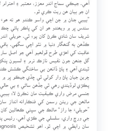
آھي. جيڪي سماج اندر معزز، معتبر ۽ احترام ل
ان جو بيان ھن ريت ڪري ٿو.
”بيبي جنان ۾ جن اچي واسو ڪندو ھو ته ھوء
سندس ڀر ۾ ويھندو ھو ان کي ڀاڪر پائي چڪ 
شريف سان شادي ڪرڻ کان پوءِ ٿي. حويلي اند
ڪڏھن به گنھگار دنيا ۾ نٿو اچي سگهي. باق
عاقبت کي اھڙي طرح ڦولھيو آھي جو اصل ساري
گل جنھن جون نفيس نازڪ نرم ۽ لسيون پنکڙ
ٿيندي آھي ۽ پاڻ ڏانھن بي ساختگي ڪشش ڪندي 
چرين جيان پاڻ وار کولي ٿي ڇڏي جيڪو ڀر ۾ 
پڪڙي لوڏيندي رھي ٿي جڏھن ساڻي ۽ بي حالي 
جنسي مرض واري ڪيفيت مان نڪرڻ لاءِ بيبي ج
ماڻھن جي ريتن رسمن کي فنڪارانه انداز س
”حويليءَ جا راز“ ماڻڪ جي سڀني ڪھاڻين ک
جي ورڇ واري، سلسلي جي ڪڙي آھي. رئيس پنھنجي