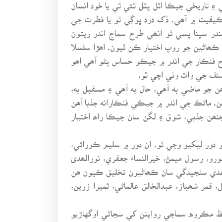
۽ تاريخي جيڪا اٿل پٿل ٿئي ٿي يا خود انسان
ھن ڪيفيت ۾ آھي. ڏک درد ڀوڳي ٿو يا فطرت جي
ندر سپنا پسي ٿو انھي طرح سماج اندر ريتون
 ڪھاڻين جو روپ اختيار ڪن ٿيون. اھڙا سلسلا
رح فنڪار جي اندر ۾ جيڪو حساس پڻو آھي اھو
نف جي واٽ وٺي اچي ٿو.
 جو ماضي به آھي، حال به آھي ۽ مسقبل به،
ن. ماڻڪ جي اندر ۾ جيڪي فنڪارانه جذبا آھن
نھن جذبي، شوق ۽ لگن سان جيڪا راھ اختيار
 دور ليکيو وڃي ٿو. ان دور ۾ سليم ڪورائي،
و، رسول ميمڻ، خيرالنساءَ جعفري، نورالھدى
اعدي سنجيدگي سان ڪھاڻيون تخليق ڪيون ھن
، قمر شھباز، عبدالخالق عالماڻي، ثميرا زرين،
ظ مڪروه سماجي روايتن کي سڃاڻي اوگهاڙيو