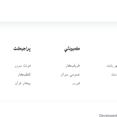
ڪميونٽي
پراجيڪٽ
 بابت
طريقيڪار
فونٽ سرور
سَٿ
عمومي سوال
لفظيڪار
فورم
پيغامِ قرآن
Developed 