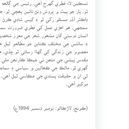
تسڪين لاءِ فطري گهرج آھي. رئيس جي ڳالھه
ٿو، ٻار جو پيٽ ۾ پروش وٺڻ تائين پھچي ٿو. 
ڊاڪٽر آڏو مسئلو رکي ٿو ۽ کيس شادي ڪرڻ ج
سمجهي. ھو اھڙي عمل کي فطري ضرورت سمجهي
انسان دوستي کان مشھور شھر جي معزز شخصيتن 
۽ سائنس جي مختلف ڪتابن جو مطالعو ٿيل ھئ
معصوم جي زندگي کي گهاءُ رسائي ٿو ڇڏي. ھ
مقدس پيشي جي منھن تي جيڪا ڪارنھن ملي ٿو ت
گهري ٿو. ماڻڪ جي ڪھاڻين ۾ سياسي ۽ سماجي
ٿي ان ۾ حقيقت پسندي جي عڪاسي ٿيل آھي. ماڻ
موکيو آھي.
(ڪونج، لاڙڪاڻو: نومبر ڊسمبر 1994ع)