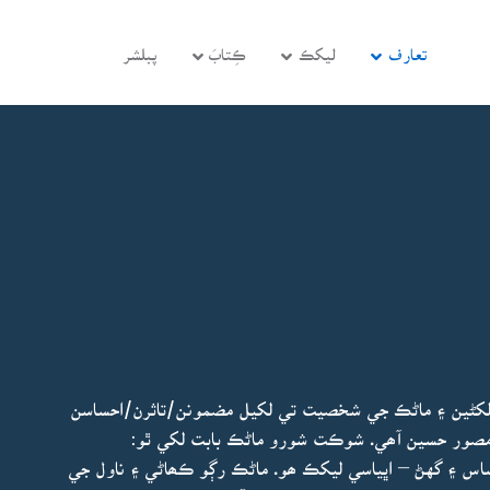
تعارف
ليکڪ
ڪِتابَ
پبلشر
 لکڻين ۽ ماڻڪ جي شخصيت تي لکيل مضمونن/تاثرن/احساسن
مصور حسين آھي. شوڪت شورو ماڻڪ بابت لکي ٿو:
اس ۽ گهڻ – اڀياسي ليکڪ ھو. ماڻڪ رڳو ڪھاڻي ۽ ناول جي