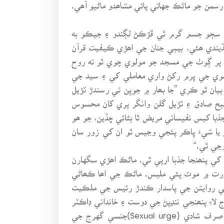
رسمن جو ماڻڪ جهاتي پائي مشاھدو ماڻيو آھي.
دس سڄو جسم گرم ٿي ڦڙڪڻ لڳندو ۽ جيڪو به
يندي ھئي، بيبي جنان جي اھڙي ڪيفيت قرآن
. پر ڳوٺ جي مسجد جو مولوي چوي ٿو ته روح
لوي جي ڀرم رکڻ واري معاملي کي ۽ سيد جي
ان ٿو ڪري ”جا بھار ۾ جوڀن تي رسندڙ ٽڙيل
ح صادق ۽ ٽڙيل گلن وانگر پري کان محسوس
با کيس نفيساتي مريض ٿا بڻائي ڇڏين، جو ھو
يا شيءَ ڀاڪر پئجي وڃيس ٿو ان کي زور سان
ڃي ٿي.“
ي پنھنجا جذبا ارپي ٿي. ماڻڪ اھڙي سگهارن
ورت ۾ موٽ پئي مليس. ماڻڪ جي اھا ڪھاڻي
ي روايتن جي پاسدار ڪندڙ رئيس جي ملڪيت
لاءِ پنھنجي ننڍپڻ جي دوست ۽ خانداني ڊاڪٽر
سان رابطي ۾ اچي ٿو. اھو تشخيص Diagnosis ڪري ٻڌائي ٿو ته Hystereo Manna Conditions جو علاج صرف شادي (Sexual urge)جنسي گهرج جي