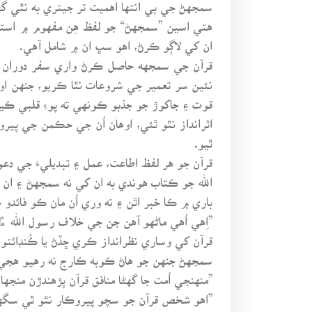
سمجهڻ جي بي انتها اهميت تر جيتري به نٿي گ
هتي اسين ”سمجهڻ“ جو لفظ هِن مفهوم ۾ استع
ان کي لاڳو ڪرڻ، اهو سڀ ان ۾ شامل آهي.
قرآن جي سمجهه حاصل ڪرڻ واري سفر دوران جي
نئين سر تعمير جي شروعات نٿا ڪريو، جنهن اوها
قوت ۽ جاکوڙ جو جذبو ڪونهي ته پوءِ قلبي ڪي
اثرانداز نٿو ٿئي، اوهان اُن جي حڪمن جي پيرو
ٿيو.
قرآن جو هر لفظ اطاعت، عمل ۽ تبديليءَ جي دعوت آ
الله جو ڪتاب هوندي به ان کي نه سمجهڻ ۽ ان ت
باري ۾ ڪا خبر اٿن ۽ نه وري اُن مان ڪو فائدو 
”اِهي اُهي ماڻهو آهن جن جي خلاف رسول الله ﷺ ق
قرآن کي وساري نظرانداز ڪري ڇڏڻ يا ڪُنڊائتو 
سمجهڻ جنهن جو هاڻ ڪوبه ڪارج نه رهيو هجي. ا
”منهنجي اُمت جا گهڻا منافق قرآن پڙهندڙن منجها
”اهو شخص قرآن جو سچو پيروڪار نٿو ٿي سگه