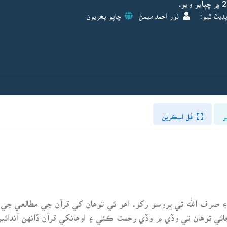
ڊيٽ ٿيو:
نور احمد ميمڻ
ڇاپو پھريون
و
فُل اسڪرين
 صرف الله تي ڀروسو رکو. اهو ئي توهان کي قرآن جي مطالعي جي ڀ
چائي توهان تي وڏي ۾ وڏي رحمت ڪئي ۽ اوهانکي قرآن ڏانهن آندائي