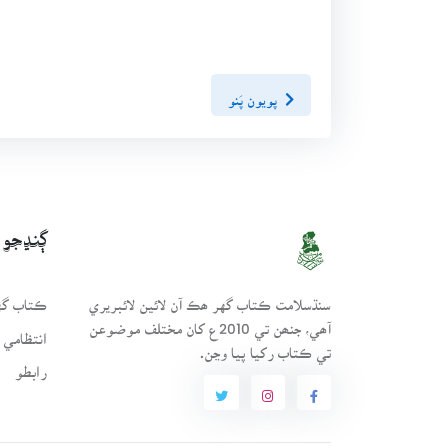
پويون پَنو
ڳنڍجو
سنڌسلامت ڪتاب گهر ھڪ آن لائين لائبريري
ڪتاب گهر
آھي، جنھن تي 2010ع کان مختلف موضوعن
انتظامي 
تي ڪتاب رکيا پيا وڃن.
رابطو