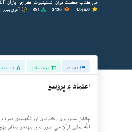
هي ڪتاب حڪمت قرآن انسٽيٽيوٽ، ڪراچي پاران 2011 ۾ ڇپايو ويو.
4.5/5.0
3426
891
آخري ڀيرو اپ
فھرست
فونٽ سائيز
فونٽ مٽاي
اعتماد ۽ ڀروسو
ڄاڻايل سموريون رڪاوٽون اورانگهيندي صرف ۽
الله تعالى قرآن جي صورت ۾ پنهنجو پيغام په