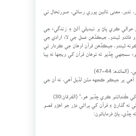
تدبر، معنى تائين پوري رسائي، صورتحال تي
حوالي ڪري پاڻ ۾ تبديلي آڻڻ ۽ زندگيءَ جي
و فائدو ٿيندو. جيڪڏهن عمل جي لاءِ ارادي جي
ونه ٿيندو. جيڪڏهن قرآن اوهان جي ڪردار تي
ِ سمجهي ڇڏيو ته توهان قرآن کي ويجها نه پيا
ئده: 44-47)
ل آهي پر جيڪو ڪجهه مٿن لڏيل آهي، نه اُن جي
 ڪُنڊائتو ڪري ڇڏيو هو.“ (الفرقان:30)
ي نه گذارڻ ۽ قرآن کي پراڻي دؤر جو اهڙو قصو
ڏي. پاڻ فرمايائون: