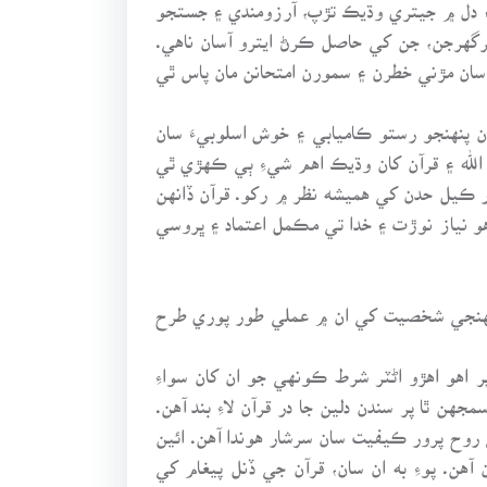
۽ دل ۾ جيتري وڌيڪ تڙپ، آرزومندي ۽ جستجو
کرگهرجن، جن کي حاصل ڪرڻ ايترو آسان ناهي.
َ سان مڙني خطرن ۽ سمورن امتحانن مان پاس ٿي
هان پنهنجو رستو ڪاميابي ۽ خوش اسلوبيءَ سان
لله ۽ قرآن کان وڌيڪ اهم شيءِ ٻي ڪهڙي ٿي
رر ڪيل حدن کي هميشه نظر ۾ رکو. قرآن ڏانهن
و نياز نوڙت ۽ خدا تي مڪمل اعتماد ۽ ڀروسي
کي پنهنجي شخصيت کي ان ۾ عملي طور پوري طرح
ر اهو اهڙو اڻٽر شرط ڪونهي جو ان کان سواءِ
ٿا پر سندن دلين جا در قرآن لاءِ بند آهن.
 روح پرور ڪيفيت سان سرشار هوندا آهن. ائين
هن. پوءِ به ان سان، قرآن جي ڏنل پيغام کي