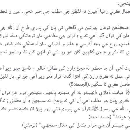
هٽجي.
مال ڪري رهيا آهيون ته لفظن جي مطلب جي خبر هجي. غور و فڪر، 
ڪڏهن توهان پهرئين ئي ڏاڪي تي پاڻ کي پوري طرح اُن الله جي 
ن کي قرآن ڏنو آهي ته پوءِ قرآن جي مطالعي مان توهانکي صفا ٿورڙ
فيتن، روح جي وجد آفريني ۽ علم ۾ اضافي سان اوهانکي ڪو فائدو ڪ
ي نٿا ڪريو ۽ جن ڳالهين کان اهو روڪي ٿو انهن کان نٿا رڪجو ته پوء
هي. اُن جا حڪم نه مڃڻ وارن کي ڪافر، ظالم ۽ فاسق چيو ويو آهي. (الما
ي عمل نه ڪرڻ وارن کي اهڙا گڏهه قرار ڏنو ويو آهي جن تي بار لڏي
حاصل ڪري ٿا سگهن.(الجمعه:5)
يامت ڏهاڙي دانهيندو ته: اي منهنجا پالڻهار، منهنجي قوم هِن قرآن کي
ڪري ڇڏڻ جو مطلب آهي اُن کي نه پڙهڻ، نه سمجهڻ ۽ اُن مطابق زندگ
لله جي رسولﷺ قرآن جي پيرويءَ تي زور ڀرڻ لاءِ ڪابه ڪسر ڪانه ڇ
ن هوندا.“ (مسند احمد)
ي جيڪو اُن جي حرام ڪيل کي حلال سمجهي.“ (ترمذي)