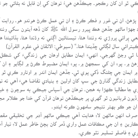
ڪي ٿو ان کان رڪجو. جيڪڏهن هيءُ توهان کي اِن قابل نه بڻائي جو 
پڙهڻ، ان تي غور و فڪر ڪرڻ ۽ ان تي عمل ڪرڻ هوندو هو. روايت آ
عود جهڙا ماڻهو جڏهن هڪ ڀيرو رسول الله ﷺ کان ڏهه آيتون سکي وٺند
ِرائي پروڙي نه وٺندا هئا، تيستائين اڳتي نه وڌندا هئا. ٻڌائيندا ه
 سال لڳائي ڇڏيندا هئا.“ (سيوطيِ: الاتقان في علوم القرآن)
ا ٿي وڃڻ گهرجي. انهيءَ ايمان مطابق اوهان جي زندگيءَ کي شڪل م
ڻ ۾، پوءِ ان کي سمجهڻ ۾، پوءِ ايمان مضبوط ڪرڻ ۾ لڳايو ۽ ان کا
ن ۾ ايمان جي چڻنگ دُکي پوي ٿي. جڏهن ايمان اندر ۾ اوتارو ڪري ٿ
مطابق زندگي گذارڻ جي سڀ کان اولين ۽ بنيادي تقاضا هيءَ آهي ته 
ري جا مطالبا ڪهڙا به هجن، توهان جي آسپاس جيڪي به سوچون ۽ خيا
ن قربانيون ٿو گهري پر جيڪڏهن توهان قرآن کي خدا جو ڪلام مڃي اُ
، ان جو ڪو بهتر نتيجو سامهون ڪونه ايندو.
رف انهن ماڻهن لاءِ هدايت آهي جيڪي ماڻهو آدم جي تخليقي مقص
ري ۽ فاصلو تسليم نٿو ڪري.