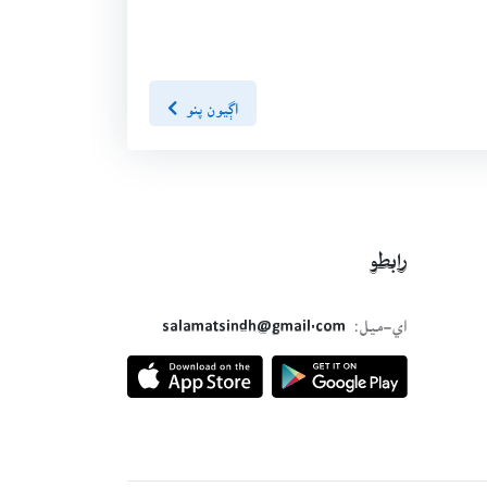
اڳيون پنو
رابطو
اي-ميل:
salamatsindh@gmail.com