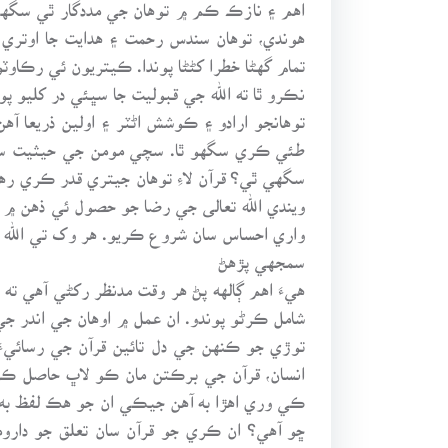
اهم ۽ نازڪ ڪم ۾ توهان جي مددگار ٿي سگهي 
هوندي، توهان سندس رحمت ۽ هدايت جا اوتري ق
تمام گهڻا خطرا کڻڻا پوندا. ڪيتريون ئي رڪاوٽ
نڪرو ٿا ته الله جي قبوليت جا سڀئي در کليو پو
توهانجو ارادو ۽ ڪوشش اڻٽر ۽ اولين ذريعا آهن
طئي ڪري سگهو ٿا. سچي مومن جي حيثيت سان ت
سگهي ٿي؟ قرآن لاءِ توهان جيتري قدر ڪري رهي
ويندي الله تعالى جي رضا جو حصول ئي ذهن ۾ 
واري احساس سان شروع ڪريو. هر وک تي الله جي
سمجهي پڙهڻ
هيءَ اهم ڳالهه پڻ هر وقت مدنظر رکڻي آهي ته
شامل ڪرڻو پوندو. ان عمل ۾ اوهان جي اندر جي
توڙي جو ڪنهن جي دل تائين قرآن جي رسائيءَ ج
انسان، قرآن جي برڪتن مان ڪو لاڀ حاصل ڪري 
ڪي وري اهڙا به آهن جيڪي ان جو هڪ لفظ به نٿ
ڇو آهي؟ ان ڪري جو قرآن سان تعلق جو دارومد