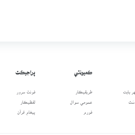
ڪميونٽي
پراجيڪٽ
 بابت
طريقيڪار
فونٽ سرور
سَٿ
عمومي سوال
لفظيڪار
فورم
پيغامِ قرآن