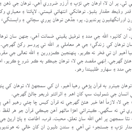
ٿي. پر ان لاءِ اوهان جي تڙپ ۽ آرزو ضروري آهي. توهان جي ذهن 
در وڌيڪ حقدار بڻبؤ. توهانکي انتهائي قيمتي، لاڀائتا ۽ معياري و
ون اورانگهڻيون پونديون. پوءِ جڏهن توهان پوري سچائي ۽ وابستگيء
ن.
. ان کانپوءِ الله جي مدد ۽ توفيق يقيني ضمانت آهي، جنهن سان تو
وهان کي زندگيءَ جي هر معاملي ۾ الله تي ڀروسو رکڻ گهرجي. ا
ا آهيو ان تي فخر نه ڪريو. پنهنجين ڪمزورين ۽ الله تعالى جي مق
هئڻ گهرجي. اِنهي مقصد جي لاءِ توهان جيڪو به ڪم شروع ڪريو، اه
 مدد ۽ سهارو طلبيندا رهو.
 توهان جيترو به قرآن پڙهي رهيا آهيو، ان کي سمجهڻ لاءِ توهان 
 انسان جي شموليت سڀ کان اهم ۽ اثرائتو ذريعو ڄاڻڻ گهرجي.
ي لاءِ لازماً اها خبر هئڻ گهرجي ته قرآن کيس ڇا چئي رهيو آهي پ
ئي نه سگهي. ڪيترائي اهڙا ماڻهو آهن جيڪي قرآن جو هر لفظ سمجهن 
ا سمجهن پر اهي الله سان تعلق، محبت، قرب، اطاعت ۽ پاڻ ارپڻ جي
ار تڙپ ۽ جستجوءَ تي آهي ۽ سندن دليون ان کان خالي نه هونديون آ