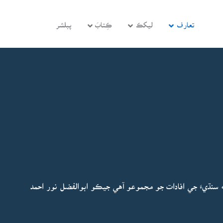
تعارف
ليکڪ
ڪِتابَ
پبلشر
له سنڌيءَ جي افادات جو مجموعو آهي جيڪو ابوالفضل نور احمد