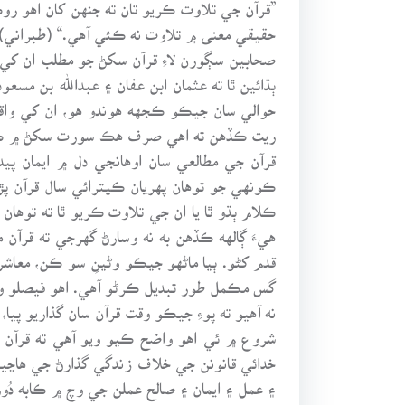
”قرآن جي تلاوت ڪريو تان ته جنهن کان اهو رو
حقيقي معنى ۾ تلاوت نه ڪئي آهي.“ (طبراني)
صحابين سڳورن لاءِ قرآن سکڻ جو مطلب ان کي 
ٻڌائين ٿا ته عثمان ابن عفان ۽ عبدالله بن مس
حوالي سان جيڪو ڪجهه هوندو هو، ان کي واقعي پ
ريت ڪڏهن ته اهي صرف هڪ سورت سکڻ ۾ ڪيترائي
قرآن جي مطالعي سان اوهانجي دل ۾ ايمان پيد
ڪونهي جو توهان پهريان ڪيترائي سال قرآن پڙه
ڪلام ٻڌو ٿا يا ان جي تلاوت ڪريو ٿا ته توها
هيءَ ڳالهه ڪڏهن به نه وسارڻ گهرجي ته قرآن 
قدم کڻو. ٻيا ماڻهو جيڪو وڻينِ سو ڪن، معاش
گس مڪمل طور تبديل ڪرڻو آهي. اهو فيصلو وڏيو
نه آهيو ته پوءِ جيڪو وقت قرآن سان گذاريو پيا
شروع ۾ ئي اهو واضح ڪيو ويو آهي ته قرآن ص
۽ عمل ۽ ايمان ۽ صالح عملن جي وچ ۾ ڪابه دُو