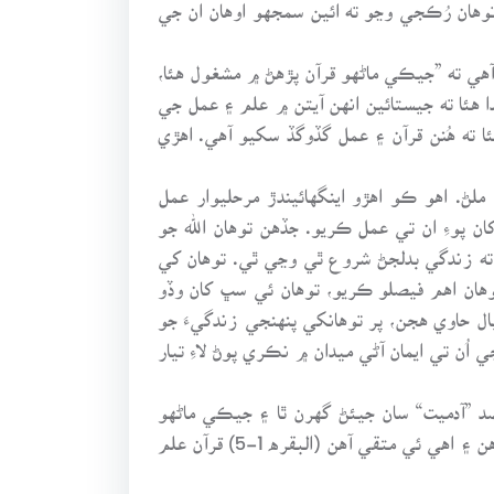
توهان رُڪجي وڃو ته ائين سمجهو اوهان ان جي
هي ته ”جيڪي ماڻهو قرآن پڙهڻ ۾ مشغول هئا،
ا هئا ته جيستائين انهن آيتن ۾ علم ۽ عمل جي
ئا ته هُنن قرآن ۽ عمل گڏوگڏ سکيو آهي. اهڙي
لڻ. اهو ڪو اهڙو اينگهائيندڙ مرحليوار عمل
ن پوءِ ان تي عمل ڪريو. جڏهن توهان الله جو
و ته زندگي بدلجڻ شروع ٿي وڃي ٿي. توهان کي
توهان اهم فيصلو ڪريو، توهان ئي سڀ کان وڏو
ل حاوي هجن، پر توهانکي پنهنجي زندگيءَ جو
ن تي ايمان آڻي ميدان ۾ نڪري پوڻ لاءِ تيار
د ”آدميت“ سان جيئڻ گهرن ٿا ۽ جيڪي ماڻهو
خدائي قانونن جي خلاف زندگي گذارڻ جي هاڃيڪارين ۽ ان جي مڪافات عمل واري ڏمر کان بچڻ خاطر عمل لاءِ تيار آهن ۽ اهي ئي متقي آهن (البقره 1-5) قرآن علم