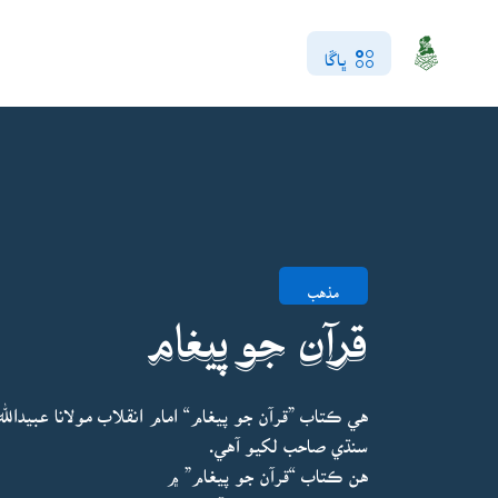
ڀاڱا
مذهب
قرآن جو پيغام
هي ڪتاب ”قرآن جو پيغام“ امام انقلاب مولانا عبيدال
سنڌي صاحب لکيو آهي.
هن ڪتاب “قرآن جو پيغام” ۾