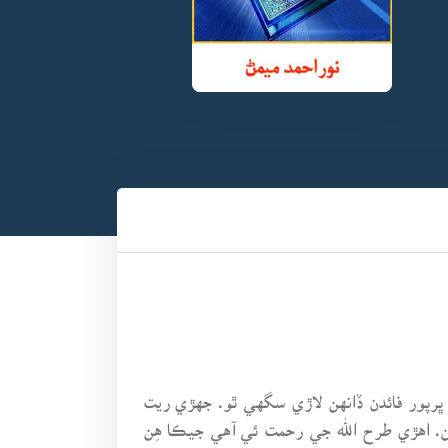
رپور فائدن ڏانهن لاڙي سگهي ٿو. جهڙي ريت
ن. اهڙي طرح الله جي رحمت ئي آهي جيڪا هِن