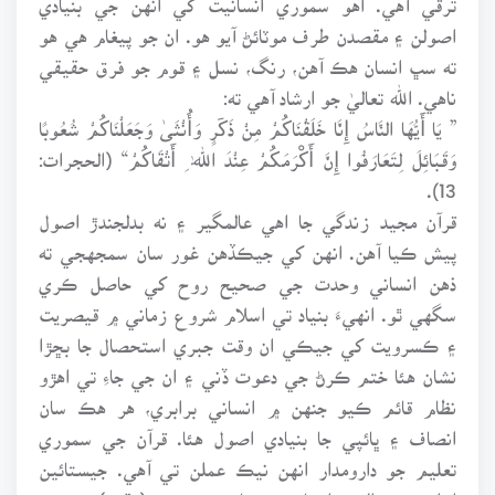
اصولن ۽ مقصدن طرف موٽائڻ آيو هو. ان جو پيغام هي هو
ته سڀ انسان هڪ آهن، رنگ، نسل ۽ قوم جو فرق حقيقي
ناهي. الله تعاليٰ جو ارشاد آهي ته:
” يَا أَيُّهَا النَّاسُ إِنَّا خَلَقْنَاكُمْ مِنْ ذَكَرٍ وَأُنْثَىٰ وَجَعَلْنَاكُمْ شُعُوبًا
وَقَبَائِلَ لِتَعَارَفُوا إِنَّ أَكْرَمَكُمْ عِنْدَ اللّٰہ ِ أَتْقَاكُمْ“ (الحجرات:
13).
قرآن مجيد زندگي جا اهي عالمگير ۽ نه بدلجندڙ اصول
پيش ڪيا آهن. انهن کي جيڪڏهن غور سان سمجهجي ته
ذهن انساني وحدت جي صحيح روح کي حاصل ڪري
سگهي ٿو. انهيءَ بنياد تي اسلام شروع زماني ۾ قيصريت
۽ ڪسرويت کي جيڪي ان وقت جبري استحصال جا بڇڙا
نشان هئا ختم ڪرڻ جي دعوت ڏني ۽ ان جي جاءِ تي اهڙو
نظام قائم ڪيو جنهن ۾ انساني برابري، هر هڪ سان
انصاف ۽ ڀائپي جا بنيادي اصول هئا. قرآن جي سموري
تعليم جو دارومدار انهن نيڪ عملن تي آهي. جيستائين
اعلى نصب العين انسان جي سامهون متعين (مقرر) نه هجي