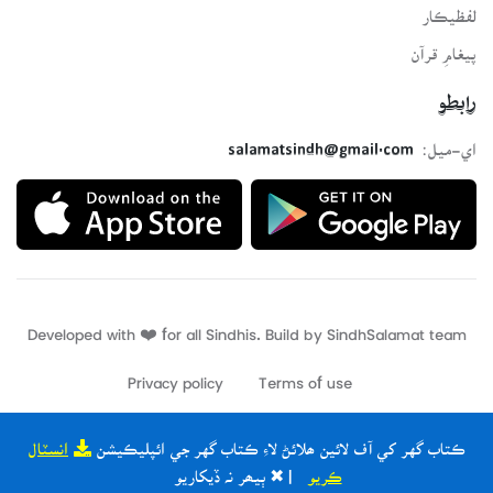
لفظيڪار
پيغامِ قرآن
رابطو
اي-ميل:
salamatsindh@gmail.com
Developed with ❤️ for all Sindhis. Build by
SindhSalamat
team
Privacy policy
Terms of use
ڪتاب گهر کي آف لائين ھلائڻ لاءِ ڪتاب گهر جي ائپليڪيشن
انسٽال
ڪريو
| ✖ ٻيھر نہ ڏيکاريو