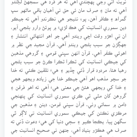
آهي ته مان ۽ صرف مان ئي حق تي آهيان باقي ماڻهو سڀ
گمراه ۽ ڪافر آهن. پوءِ نتيجو هي نڪرندو آهي ته جيڪو
دين سموري انسانيت کي هڪ لڙيءَ ۾ پوئڻ وارو بڻجي آيو،
ان تي اهڙو وقت اچي ويندو آهي جو اهو انتهائي انتشار ۽
جهڳڙن جو سبب بڻجي ويندو آهي. قرآن مجيد جي نظر ۾
اهوئي ڪفر آهي. قرآن انهن سڀني قومي ۽ گروهي مذهبن
کي جيڪي انسانيت کي ٽڪرا ٽڪرا ڪرڻ جو سبب بڻجي
رهيا هئا، مردود قرار ڏئي ڇڏيو ۽ هيءَ تلقين ڪئي ته خدا
جو سچو مذهب اهو آهي جيڪو خدا جي زياده ويجهو هجي
۽ خدا کي ويجهي هئڻ جي معنى هيءَ آهي ته اهو فرقن ۽
گروهن کان مٿي ٿي ڪري سموري انسانيت کي پنهنجي
دامن ۾ سمائي وٺي. قرآن سڀني قومن، دينن ۽ مذهبن جي
مرڪزي نڪتن کي جيڪي سموري انسانيت تي لاڳو ٿي
سگهن پيا، يڪجا ڪيو ۽ سڄي دنيا کي هيءَ دعوت ڏني ته
صرف هي هڪڙو بنياد آهي، جنهن تي صحيح انسانيت جي
تعمير ٿي سگهي ٿي. جيڪڏهن يهودين جي قوم ۾ انهيءَ