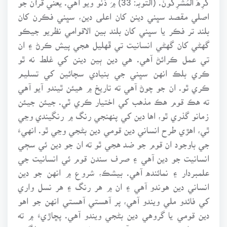
اصلي مقصد سڀني دينن کان اعلى دين، سڀني فڪرن کان
بلند تر فڪر يا سڀني کان بلند بين الاقوامي نظريو جيڪو
گهڻي کان گهڻي انسانيت تي ڦهليل هجي پيش ڪرڻ ۽ ان
تي عمل ڪرائڻ آهي. هي دين ٻين دينن کي غلط نه ٿو
ڪري بلڪ انهن سڀني جي بنيادي سچائين کي تسليم
ڪري ٿو. ان جو چوڻ آهي ته تاريخ ۾ هيئن ٿيندو آيو آهي
ته هڪ قوم هڪ مذهب کي اختيار ڪري ٿي. جيئن جيئن
زمانو گذري ٿو، اها دين کي پنهنجي رنگ ۾ رنگيندي وڃي
ٿي، اهڙي طرح انساني دين قومي دين بڻجي وڃي ٿو. انهيءَ
جي باوجود ان قوم جو ضد هجي ٿو ته ان جو دين ئي سڄي
انسانيت جو دين آهي ۽ صرف سندن قوم ئي انسانيت جي
علمبردار ۽ نمائنده آهي. بيشڪ، شروع ۾ انهن جو دين
انساني دين هوندو آهي ۽ ان ۾ هر رنگ ۽ هر نسل واري
کي فائدو ملي ويندو آهي، پر آهستي آهستي انهن جو اهو
دين قومي يا گروهي دين بڻجي ويندو آهي. پڇاڙيءَ ۾ ته
نوبت اتي وڃي پهچندي آهي ته هر فرد هي سمجهڻ لڳندو