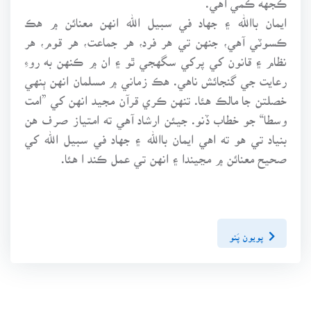
ايمان باالله ۽ جهاد في سبيل الله انهن معنائن ۾ هڪ
ڪسوٽي آهي، جنهن تي هر فرد، هر جماعت، هر قوم، هر
نظام ۽ قانون کي پرکي سگهجي ٿو ۽ ان ۾ ڪنهن به روءِ
رعايت جي گنجائش ناهي. هڪ زماني ۾ مسلمان انهن ٻنهي
خصلتن جا مالڪ هئا. تنهن ڪري قرآن مجيد انهن کي ”امت
وسطا“ جو خطاب ڏنو. جيئن ارشاد آهي ته امتياز صرف هن
بنياد تي هو ته اهي ايمان باالله ۽ جهاد في سبيل الله کي
صحيح معنائن ۾ مڃيندا ۽ انهن تي عمل ڪند ا هئا.
پويون پَنو