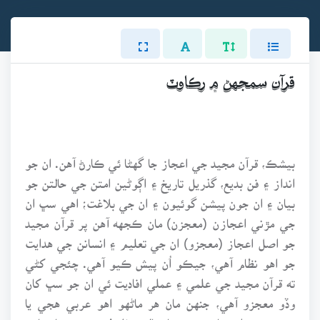
قرآن سمجهڻ ۾ رڪاوٽ
بيشڪ، قرآن مجيد جي اعجاز جا گهڻا ئي ڪارڻ آهن. ان جو
انداز ۽ فن بديع، گذريل تاريخ ۽ اڳوڻين امتن جي حالتن جو
بيان ۽ ان جون پيشن گوئيون ۽ ان جي بلاغت؛ اهي سڀ ان
جي مڙني اعجازن (معجزن) مان ڪجهه آهن پر قرآن مجيد
جو اصل اعجاز (معجزو) ان جي تعليم ۽ انسانن جي هدايت
جو اهو نظام آهي، جيڪو اُن پيش ڪيو آهي. چئجي کڻي
ته قرآن مجيد جي علمي ۽ عملي افاديت ئي ان جو سڀ کان
وڏو معجزو آهي، جنهن مان هر ماڻهو اهو عربي هجي يا
عجمي، عوام مان هجي يا عالم، فلسفي هجي يا سادي