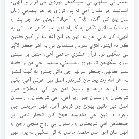
انسانيت جو فقدان آهي ته پوءِ توڙي جو هو پنهنجي زبان
سان پاڻ کي ”ابناء الله“ ۽ ”احبائہ“ (يعني خدا جو پٽ ۽
دوست) سڏائين تڏهن به گمراه آهن. جيڪڏهن عيسائي به
انهيءَ کان خالي آهن ته انهن جو ابن الله سڏائڻ کين ڪنهن
ڪم نه ايندو. اهڙي نموني مسلمانن تي به اهو حڪم لاڳو
ٿي سگهي ٿو. قرآن هڪڙي ساهمي آهي، جنهن ۾ سڀئي
توري سگهجن ٿا. يهودي، عيسائي، مسلمان جي هن ۾ ڪابه
تميز ڪانهي. جيڪو سرنهن جي داڻي جيترو به گهٽ ٿيندو
ته اهو الله وٽ پڇا مان گذرندو. اصل دين اهوئي آهي، باقي
سڀ ان جا ذريعا ۽ وسيلا آهن جن کي اصطلاح طور
شريعتون ۽ رسمون چيو ويو آهي. اهي شريعتون ۽ رسمون
اصل دين تائين پهچڻ جو ذريعو آهن. انهن شريعتن جي
وجود ۽ انهن جي فائديمند هجڻ کان انڪار ناهي. پر
جيڪڏهن اهي شريعتون ۽ رسمون بي روح بڻجي وڃن ۽
انهن سان اهو اصل مقصد حاصل نه ٿي سگهي ته پوءِ انهن
جي ڪابه معنى نه ٿي رهي. قرآن مجيد انهن بي روح رسمن