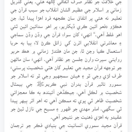
زماني ۾ اسلام جي عظيم الشان انقلاب جو سبب قرآن جي
تعليم نه هئي پر اتفاق سان ڪجهه فرد اهڙا پيدا ٿيا، جن
هڪڙو دفعو ائين ڪري ڏيکاريو، پر اهو سدائين ائين ٿئي
اهو غلط آهي.“ انهيءَ کان سواءِ قرآن جي وڏن وڏن سماجي
۽ معاشرتي انقلابي اثرن کي زائل ڪرڻ لاءِ ٻيا به حربا
استعمال ڪيا وڃن ٿا، جن مان هلندڙ زماني ۾ هڪ حربو
روايتي سيرت وارن جلسن جو نظام آهي. انهيءَ سان ماڻهن
جو توجهه قرآن مجيد جي تعليم کان هٽي شخصيت پرستيءَ
طرف لڙي وڃي ٿو ۽ هيئن سمجهيو وڃي ٿو ته اسلام جو
سمورو تاثير قرآن بدران نبي ڪريمﷺ جي بيمثال
شخصيت ۾ لڪل آهي، جيڪڏهن آئينده به ڪا معجزاتي
شخصيت ظاهر ٿي پوي ته ممڪن آهي ته اهو اثر ٻيهر پيدا
ٿي سگهي. امام مهدي جو ظهور ۽ مسيح جي نازل ٿيڻ جو
عقيدو به اهڙي ذهنيت جو نتيجو آهي.
قرآن مجيد سموري انسانيت جي بنيادي فڪر جو ترجمان
آهي. اهو بنيادي فڪر نه ڪڏهن بدليو آهي، نه ئي آئينده