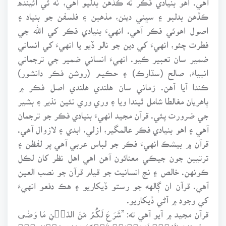
ڪڏهن بدلبو ۽ سڀني دينن، مذهبن ۽ فلسفن جو بنياد ۽
اصول اهوئي فڪر آهي. انهيءَ بنيادي فڪر کي الله جي
فطرت چئو، انهيءَ کي دين جو نالو ڏيو يا انهيءَ کي انساني
ضمير سان تعبير ڪيو. انهيءَ انساني ضمير جي ترجماني
انبياءَ، صالح (سڌارڪ) ۽ حڪيم (روشن فڪر دانشور)
ڪندا آيا آهن. زماني سان هلندي هلندي اصل فڪر ۾
ٻاهريان مغالطا شامل ٿيندا ويا ۽ وري وري نئين نذير ۽ بشير
جي ضرورت پئي. قرآن مجيد انهيءَ بنيادي فڪر جو ترجمان
آهي ۽ اهو بنيادي فڪر عالمگير، ازلي، ابدي ۽ لازوال آهي.
قرآن ۾ بيشڪ انهيءَ فڪر جو لباس عربي آهي پر لفظن ۽
ترتيبن جون جيڪي معنائون آهن اهي اهل نظر کان لڪل
ڪونهن. خالص ۽ نج انسانيت جو قيام قرآن جو نصب العين
آهي. قرآن ان ڳالهه جو رستو ڏيکاريو ۽ هڪ دفعو انهيءَ
کي وجود ۾ آڻي ڏيکاريو.
قرآن مجيد ۾ آيو آهي ته: ”شَرَعَ لَكُمۡ مِّنَ الدِّیۡنِ مَا وَصّٰی
بِہٖ نُوۡحًا وَّ الَّذِیۡۤ اَوْحَیۡنَاۤ اِلَیۡکَ وَمَا وَصَّیۡنَا بِہٖۤ