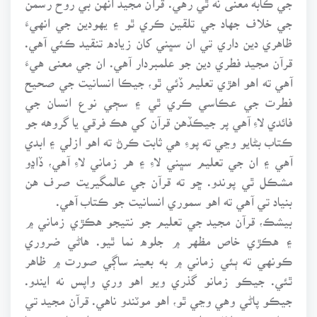
جي خلاف جهاد جي تلقين ڪري ٿو ۽ يهودين جي انهيءَ
ظاهري دين داري تي ان سڀني کان زياده تنقيد ڪئي آهي.
قرآن مجيد فطري دين جو علمبردار آهي. ان جي معنى هيءَ
آهي ته اهو اهڙي تعليم ڏئي ٿو، جيڪا انسانيت جي صحيح
فطرت جي عڪاسي ڪري ٿي ۽ سڄي نوع انسان جي
فائدي لاءِ آهي پر جيڪڏهن قرآن کي هڪ فرقي يا گروهه جو
ڪتاب بڻايو وڃي ته پوءِ هي ثابت ڪرڻ ته اهو ازلي ۽ ابدي
آهي ۽ ان جي تعليم سڀني لاءِ ۽ هر زماني لاءِ آهي، ڏاڍو
مشڪل ٿي پوندو. ڇو ته قرآن جي عالمگيريت صرف هن
بنياد تي آهي ته اهو سموري انسانيت جو ڪتاب آهي.
بيشڪ، قرآن مجيد جي تعليم جو نتيجو هڪڙي زماني ۾
۽ هڪڙي خاص مظهر ۾ جلوه نما ٿيو. هاڻي ضروري
ڪونهي ته ٻئي زماني ۾ به بعينہ ساڳي صورت ۾ ظاهر
ٿئي. جيڪو زمانو گذري ويو اهو وري واپس نه ايندو.
جيڪو پاڻي وهي وڃي ٿو، اهو موٽندو ناهي. قرآن مجيد تي
عمل ڪري خلافت راشده جي پهرئين دؤر ۾ اصحابن جيڪا