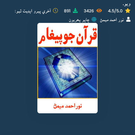
ويو.
4.5/5.0
3426
891
آخري ڀيرو اپڊيٽ ٿيو:
نور احمد ميمڻ
ڇاپو پھريون