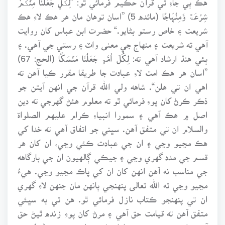
شِرْعَۃً وَّمِنْہَاجًا (مائده 5) ”اسان توهان مان هر هڪ لاءِ هڪ
شريعت ۽ خاص رستو بڻايو.“ حضرت ابن عباس کان روايت
آهي ته شريعت ۽ منهاج جي معنى واٽ ۽ رستي جي آهي. ۽
ٻئي هنڌ ارشاد آهي ته: لِكُلِّ اُمَّۃٍ جَعَلْنَا مَنۡسَكًا (الحج: 67)
”اسان هر هڪ امت لاءِ عبادت جا طريقا مقرر ڪيا آهن ته
اهي ان تي هلن“. شاهه ولي الله قرآن جي انهن آيتن جو
ذڪر ڪرڻ کان پوءِ فرمائي ٿو ته معلوم هئڻ گهرجي ته دين
اصل ۾ هڪ آهي ۽ سمورا انبياءِ ڪرام عليهم الصلواة
والسلام ان تي متفق آهن. سڀني جو اتفاق آهي ته خدا کي
هڪ مڃيو وڃي ۽ ان جي عبادت ڪئي وڃي، ان کان هر
قسم جي مدد گهري وڃي ۽ جيڪي ڳالهيون ان جي بارگاهه
جي مناسب نه آهن انهن کان ان کي پاڪ مڃيو وڃي. هيءُ
مڃيو وڃي ته الله تعالى پنهنجي ٻانهن مان جنهن لاءِ گهري
ان تي پنهنجو ڪتاب نازل فرمائي ٿو. هن تي به سڀئي
متفق آهن ته قيامت حق آهي ۽ مرڻ کان پوءِ زنده ٿيڻ حق
آهي. اهڙي نموني سمورا انبياءِ ڪرام نيڪيءَ (بر) جي