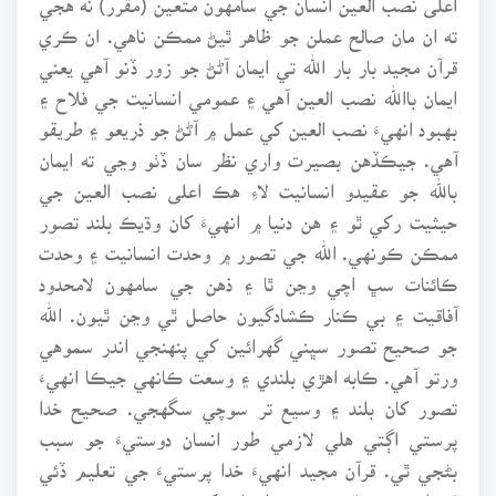
ته ان مان صالح عملن جو ظاهر ٿيڻ ممڪن ناهي. ان ڪري
قرآن مجيد بار بار الله تي ايمان آڻڻ جو زور ڏنو آهي يعني
ايمان باالله نصب العين آهي ۽ عمومي انسانيت جي فلاح ۽
بهبود انهيءَ نصب العين کي عمل ۾ آڻڻ جو ذريعو ۽ طريقو
آهي. جيڪڏهن بصيرت واري نظر سان ڏٺو وڃي ته ايمان
بالله جو عقيدو انسانيت لاءِ هڪ اعلى نصب العين جي
حيثيت رکي ٿو ۽ هن دنيا ۾ انهيءَ کان وڌيڪ بلند تصور
ممڪن ڪونهي. الله جي تصور ۾ وحدت انسانيت ۽ وحدت
ڪائنات سڀ اچي وڃن ٿا ۽ ذهن جي سامهون لامحدود
آفاقيت ۽ بي ڪنار ڪشادگيون حاصل ٿي وڃن ٿيون. الله
جو صحيح تصور سڀني گهرائين کي پنهنجي اندر سموهي
ورتو آهي. ڪابه اهڙي بلندي ۽ وسعت ڪانهي جيڪا انهيءَ
تصور کان بلند ۽ وسيع تر سوچي سگهجي. صحيح خدا
پرستي اڳتي هلي لازمي طور انسان دوستيءَ جو سبب
بڻجي ٿي. قرآن مجيد انهيءَ خدا پرستيءَ جي تعليم ڏئي
ٿو. اهو چوي ٿو ته سڀني انسانن کي هڪ سمجهو ۽ جنهن