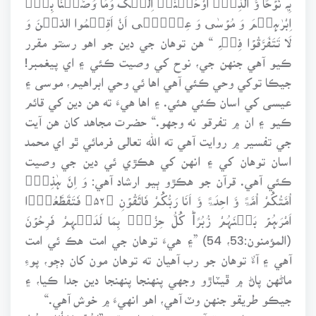
اِبْرٰہِیۡمَ وَ مُوۡسٰی وَ عِیۡسٰۤی اَنْ اَقِیۡمُوا الدِّیۡنَ وَ
لَا تَتَفَرَّقُوۡا فِیۡہِ “ هن توهان جي دين جو اهو رستو مقرر
ڪيو آهي جنهن جي، نوح کي وصيت ڪئي ۽ اي پيغمبر!
جيڪا توکي وحي ڪئي آهي اها ئي وحي ابراهيم، موسى ۽
عيسى کي اسان ڪئي هئي. ۽ اها هيءَ ته هن دين کي قائم
ڪيو ۽ ان ۾ تفرقو نه وجهو.“ حضرت مجاهد کان هن آيت
جي تفسير ۾ روايت آهي ته الله تعالى فرمائي ٿو اي محمد
اسان توهان کي ۽ انهن کي هڪڙي ئي دين جي وصيت
ڪئي آهي. قرآن جو هڪڙو ٻيو ارشاد آهي: وَ اِنَّ ہٰذِہٖۤ
اُمَّتُكُمْ اُمَّۃً وَّ احِدَۃً وَّ اَنَا رَبُّكُمْ فَاتَّقُوۡنِ ﴿۵۲﴾ فَتَقَطَّعُوۡۤا
اَمْرَہُمۡ بَیۡنَہُمْ زُبُرًاؕ كُلُّ حِزْبٍۭ بِمَا لَدَیۡہِمْ فَرِحُوۡنَ
(المؤمنون:53، 54) ”۽ هيءَ توهان جي امت هڪ ئي امت
آهي ۽ آءٌ توهان جو رب آهيان ته توهان مون کان ڊڄو، پوءِ
ماڻهن پاڻ ۾ ڦيٽاڙو وجهي پنهنجا پنهنجا دين جدا ڪيا، ۽
جيڪو طريقو جنهن وٽ آهي، اهو انهيءَ ۾ خوش آهي.“
هڪ ٻي جاءِ تي قرآن حڪيم فرمائي ٿو: ”لِكُلٍّ جَعَلْنَا مِنۡكُمْ