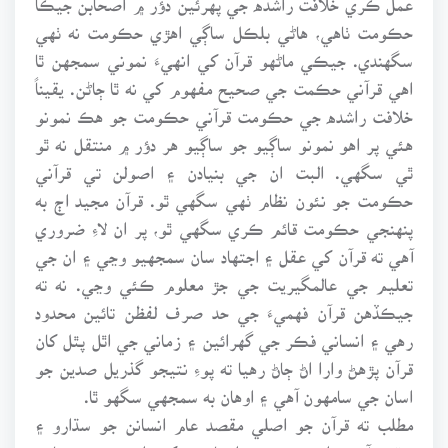
حڪومت ٺاهي، هاڻي بلڪل ساڳي اهڙي حڪومت نه ٺهي
سگهندي. جيڪي ماڻهو قرآن کي انهيءَ نموني سمجهن ٿا
اهي قرآني حڪمت جي صحيح مفهوم کي نه ٿا ڄاڻن. يقيناً
خلافت راشده جي حڪومت قرآني حڪومت جو هڪ نمونو
هئي پر اهو نمونو ساڳيو جو ساڳيو هر دؤر ۾ منتقل نه ٿو
ٿي سگهي. البت ان جي بنيادن ۽ اصولن تي قرآني
حڪومت جو نئون نظام ٺهي سگهي ٿو. قرآن مجيد اڄ به
پنهنجي حڪومت قائم ڪري سگهي ٿو، پر ان لاءِ ضروري
آهي ته قرآن کي عقل ۽ اجتهاد سان سمجهيو وڃي ۽ ان جي
تعليم جي عالمگيريت جي جڙ معلوم ڪئي وڃي. نه ته
جيڪڏهن قرآن فهميءَ جي حد صرف لفظن تائين محدود
رهي ۽ انساني فڪر جي گهرائين ۽ زماني جي اٿل پٿل کان
قرآن پڙهڻ وارا اڻ ڄاڻ رهيا ته پوءِ نتيجو گذريل صدين جو
اسان جي سامهون آهي ۽ اوهان به سمجهي سگهو ٿا.
مطلب ته قرآن جو اصلي مقصد عام انسانن جو سڌارو ۽
ترقي آهي. اهو سموري انسانيت کي انهن جي بنيادي