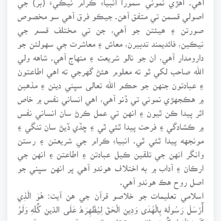
اصولي قسمن تي متفق آهن. جيڪو فرق آهي سو مخصوص
صورتن ۽ هيئتن جو آهي، جن تي مختلف قسم جي
نيڪين، فائديمند تدبيرن، معاش ۽ معاشرت جي سهولتن جو
دارومدار آهي، ان جو نالو شريعت ۽ منهاج آهي. شاهه ولي
الله صاحب لکي ٿو ته معلوم هئڻ گهرجي ته اهي اطاعتون
۽ عبادتون جنهن جو حڪم الله تعالى سڀني دينن ۽ مذهبن
۾ هڪجهڙي نموني تي ڏنو آهي، اهي انساني نفس ۾ خاص
اثر پيدا ڪن ٿيون ۽ انهن تي عمل ڪرڻ سان انساني نفس
۾ ڪشادگي ۽ فرحت پيدا ٿئي ٿي ۽ ڇڏي ڏيڻ سان تنگي ۽
مونجهه پيدا ٿئي ٿي. انبياءِ ڪرام جي شريعتن ۽ رستن
وانگر انهن جي تلقين ڪيل عبادتن ۽ اطاعتن ۽ انهن جي
ارڪان ۽ آداب ۾ به اختلاف هوندو آهي پر انهن سڀني جو
اصل روح هڪ هوندو آهي.
اسلامي تعليمات جو خلاصو قرآن جي هن آيت: هُوَ الَّذِي
أَرْسَلَ رَسُولَهُ بِالْهُدَى وَدِينِ الْحَقِّ لِيُظْهِرَهُ عَلَى الدِّينِ كُلِّهِ وَلَوْ
كَرِهَ الْمُشْرِكُونَ. (التوبہ: 33) ۾ ڏنو ويو آهي. يعني قرآن جو