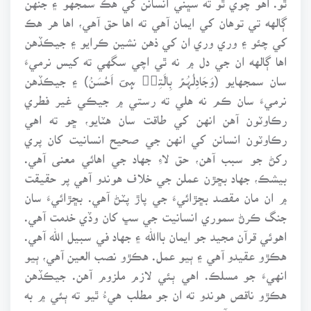
ڳالهه تي توهان کي ايمان آهي ته اها حق آهي، اها هر هڪ
کي چئو ۽ وري وري ان کي ذهن نشين ڪرايو ۽ جيڪڏهن
اها ڳالهه ان جي دل ۾ نه ٿي اچي سگهي ته کيس نرميءَ
سان سمجهايو (وَجَادِلْہُمۡ بِالَّتِیۡ ہِیَ اَحْسَنُ) ۽ جيڪڏهن
نرميءَ سان ڪم نه هلي ته رستي ۾ جيڪي غير فطري
رڪاوٽون آهن انهن کي طاقت سان هٽايو، ڇو ته اهي
رڪاوٽون انسانن کي انهن جي صحيح انسانيت کان پري
رکڻ جو سبب آهن، حق لاءِ جهاد جي اهائي معنى آهي.
بيشڪ، جهاد بڇڙن عملن جي خلاف هوندو آهي پر حقيقت
۾ ان مان مقصد بڇڙائيءَ جي پاڙ پٽڻ آهي. بڇڙائيءَ سان
جنگ ڪرڻ سموري انسانيت جي سڀ کان وڏي خدمت آهي.
اهوئي قرآن مجيد جو ايمان باالله ۽ جهاد في سبيل الله آهي.
هڪڙو عقيدو آهي ۽ ٻيو عمل. هڪڙو نصب العين آهي، ٻيو
انهيءَ جو مسلڪ. اهي ٻئي لازم ملزوم آهن. جيڪڏهن
هڪڙو ناقص هوندو ته ان جو مطلب هيءُ ٿيو ته ٻئي ۾ به
ڪجهه ڪمي آهي.