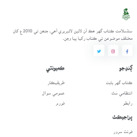
سنڌسلامت ڪتاب گهر ھڪ آن لائين لائبريري آھي، جنھن تي 2010ع کان
مختلف موضوعن تي ڪتاب رکيا پيا وڃن.
ڳنڍجو
ڪميونٽي
ڪتاب گهر بابت
طريقيڪار
انتظامي سَٿ
عمومي سوال
رابطو
فورم
پراجيڪٽ
فونٽ سرور