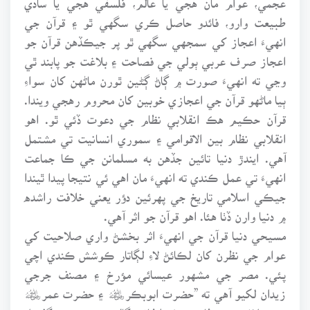
طبيعت وارو، فائدو حاصل ڪري سگهي ٿو ۽ قرآن جي
انهيءَ اعجاز کي سمجهي سگهي ٿو پر جيڪڏهن قرآن جو
اعجاز صرف عربي ٻولي جي فصاحت ۽ بلاغت جو پابند ٿي
وڃي ته انهيءَ صورت ۾ ڳاڻ ڳڻين ٿورن ماڻهن کان سواءِ
ٻيا ماڻهو قرآن جي اعجازي خوبين کان محروم رهجي ويندا.
قرآن حڪيم هڪ انقلابي نظام جي دعوت ڏئي ٿو. اهو
انقلابي نظام بين الاقوامي ۽ سموري انسانيت تي مشتمل
آهي. ايندڙ دنيا تائين جڏهن به مسلمانن جي ڪا جماعت
انهيءَ تي عمل ڪندي ته انهيءَ مان اهي ئي نتيجا پيدا ٿيندا
جيڪي اسلامي تاريخ جي پهرئين دؤر يعني خلافت راشده
۾ دنيا وارن ڏٺا هئا. اهو قرآن جو اثر آهي.
مسيحي دنيا قرآن جي انهيءَ اثر بخشڻ واري صلاحيت کي
عوام جي نظرن کان لڪائڻ لاءِ لڳاتار ڪوشش ڪندي اچي
پئي. مصر جي مشهور عيسائي مؤرخ ۽ مصنف جرجي
زيدان لکيو آهي ته ”حضرت ابوبڪر﷦ ۽ حضرت عمر﷦
جي خلافت جو نظام صرف اتفاقي ڳالهه هئي. يعني گذريل