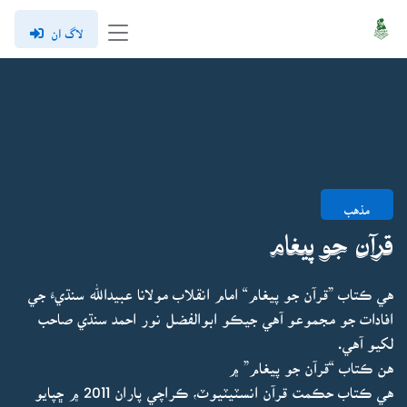
لاگ ان
مذهب
قرآن جو پيغام
هي ڪتاب ”قرآن جو پيغام“ امام انقلاب مولانا عبيدالله سنڌيءَ جي
افادات جو مجموعو آهي جيڪو ابوالفضل نور احمد سنڌي صاحب
لکيو آهي.
هن ڪتاب “قرآن جو پيغام” ۾
هي ڪتاب حڪمت قرآن انسٽيٽيوٽ، ڪراچي پاران 2011 ۾ ڇپايو