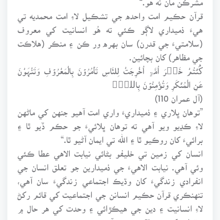
قرآن حڪيم امت واحده جي تشڪيل لاءِ امت محمديه تي
هيءَ ذميداري لاڳو ڪئي ته هُو انسانيت کي معروف
(سلامتيءَ جي قدرن) سان بهره ور ڪن ۽ منڪر (هلاڪت
جي مظاهر) کان بچائين.
كُنۡتُمْ خَیۡرَ اُمَّۃٍ اُخْرِجَتْ لِلنَّاسِ تَاۡمُرُوۡنَ بِالْمَعْرُوۡفِ وَتَنْہَوْنَ
عَنِ الْمُنۡکَرِ وَتُؤْمِنُوۡنَ بِاللہِؕ
(آل عمران 110)
”توهان ڀلاري ۽ ذميداريءَ واري امت آهيو جنهن کي ماڻهن
لاءِ ڪڍيو ويو آهي ته توهان ڀلائيءَ جو حڪم ڏيو ٿا ۽
برائيءَ کان روڪيو ٿا ۽ الله تي ايمان آڻيو ٿا.“
انسان کي زمين تي خليفو بڻائي نيابت الاهي عطا ڪئي
وئي آهي. نيابت الاهيءَ جي ذميدارين جو تعلق انسان جي
انفرادي زندگيءَ کان وڌيڪ اجتماعي زندگيءَ سان آهي،
تنهنڪري قرآن حڪيم انسانن جي اجتماعيت کي قائم رکڻ
لاءِ انسانيت ۽ دين جي هيڪڙائي ۽ وحدت کي هر حال ۾
برقرار رکڻ جي تلقين ڪئي آهي.