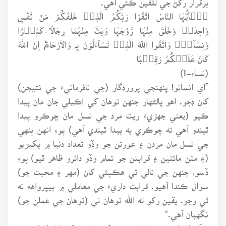
یٰۤاَیُّہَا النَّاسُ اتَّقُوۡا رَبَّكُمُ الَّذِیۡ خَلَقَكُمۡ مِّنۡ نَّفْسٍ
وَّاحِدَۃٍ وَّخَلَقَ مِنْہَا زَوْجَہَا وَبَثَّ مِنْہُمَا رِجَالًا کَثِیۡرًا
وَّنِسَآءًۚ وَاتَّقُوا اللہَ الَّذِیۡ تَسَآءَلُوۡنَ بِہٖ وَالۡاَرْحَامَؕ اِنَّ اللہَ
کَانَ عَلَیۡكُمْ رَقِیۡبًا
(نساءِ-1)
”اي انسانو! پنهنجي پروردگار (جي نافرمانيءَ جي نتيجن)
کان ڊڄو. اهو پالڻهار جنهن توهان کي اڪيلي جان مان پيدا
ڪيو (يعني جهڙيءَ ريت مرد جي نسل مان ڇوڪرو پيدا
ٿيندو آهي ته ڇوڪري به پيدا ٿيندي آهي) پوءِ انهن ٻنهي
جي نسل مان مردن ۽ عورتن جو وڏو تعداد دنيا ۾ پکيڙيو
(۽ مٽن مائٽين ۽ قرابتن جو تمام وڏو دائرو ظاهر ٿيو) پوءِ
ڏسو، جنهن جي نالي تي هڪٻئي کان (مهر ۽ محبت جو)
سوال ڪندا آهيو. قرابت داريءَ جي معاملي ۾ بيپرواهه نه
ٿي وڃو. يقين رکو ته الله توهان تي (توهان جي عملن جو)
نگهبان آهي.“
قرآن انسانيت جي ان وحدت کي قائم رکڻ لاءِ ايمان جي