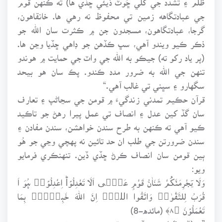
جي عبادتگاهه زمين تي محفوظ نه رهي ها. خانقاهون،
گرجا، عبادتگاهون، مسجدون جن ۾ ڪثرت سان الله جو
ذڪر ڪيو ويندو آهي، سڀ ڪڏهن جو ڊاهي ڇڏيا وڃن ها.
(پر ياد رکو ته) جيڪو به الله جي واٽ جي حمايت ۾ هوندو
تنهن جي الله به ضرور مدد ڪندو. پڪ سان هو بيحد
سگهارو ۽ سڀني تي غالب آهي.“
قرآن حڪيم تمدني زندگيءَ ۾ قومن جي سڃاڻپ ۽ تعارف
سان گڏ کين عدل ۽ انصاف تي عمل پيرا رهڻ جو تاڪيد
ڪيو آهي ته ڪنهن به طرح سندن خواهشن، سندن مفادن ۽
سندن ضرورتن جي طلب ان حد تائين نه پهچي وڃي جو هُو
ٻين قومن سان انصاف ڪرڻ ڇڏي ڏين. تنهنڪري فرمايو
ويو:
وَلَا یَجْرِمَنَّكُمْ شَنَاٰنُ قَوْمٍ عَلٰۤی اَلَّا تَعْدِلُوۡاؕ اِعْدِلُوۡا۟ ہُوَ اَ
قْرَبُ لِلتَّقْوٰی۫ وَاتَّقُوا اللہَ۫ اِنَّ اللہَ خَبِیۡرٌۢ بِمَا
تَعْمَلُوۡنَ ﴿۸﴾ (مائده-8)
”۽ (ڏسو!) ائين ڪڏهن نه ٿئي جو ڪنهن قوم جي دشمني