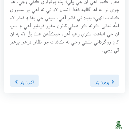
چوي ٿو ته اها ڳالهه فقط انسان لاءِ ئي نه آهي پر سموري
ڪائنات انهيءَ بنياد تي قائم آهي. سڀني جي بقا ۽ قيام لاءِ
الله تعالى ڪونه ڪو عملي قانون مقرر فرمايو آهي ۽ سڀ
ان جي اطاعت ڪري رهيا آهن. جيڪڏهن هڪ پَلَ لاءِ به ان
کان روگرداني ڪئي وڃي ته ڪائنات جو نظام درهم برهم
ٿي وڃي.
پويون پَنو
اڳيون پنو