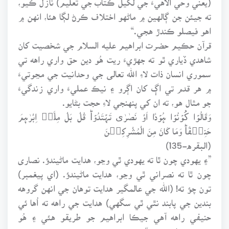
ته جيئن جن ڳالهين ۾ ماڻهو اختلاف ڪرڻ لڳا هئا، انهن ۾
اهو فيصلو ڪندڙ هجي.“
قرآن حڪيم حضرت ابراهيم عليه السلام جي شخصيت کان
شاهدي ڏياري ٿو ته جهڙيءَ ريت هُو دين حق واري راهه تي
سموري انسان ذات لاءِ الله تعالى جي وحدانيت جي مڃوتيءَ
۾ هر قدم تي اڳ کان اڳرو ۽ نيڪ عمليءَ واري زندگيءَ
جو مثال هو، ته ان کي پنهنجي لاءِ حجت بڻايو.
وَقَالُوۡا كُوۡنُوۡا ہُوۡدًا اَوْ نَصٰرٰی تَہۡتَدُوۡاؕ قُلْ بَلْ مِلَّۃَ اِبْرٰہٖمَ
حَنِیۡفًاؕ وَمَا کَانَ مِنَ الْمُشْرِکِیۡنَ
(البقره-135)
”۽ يهودي چون ٿا ته يهودي ٿي وڃو، هدايت ماڻيندؤ. نصارى
چون ٿا ته نصراني ٿي وڃو، هدايت ماڻيندؤ. (اي پيغمبر)
تون چؤ ته! (الله جي عالمگير هدايت توهان جي انهن گروهه
بندين جي پابند نٿي ٿي سگهي) هدايت جي راهه ته اُها ئي
حنيفي راهه آهي جيڪا ابراهيم جو طريقو هئي ۽ هُو
مشرڪن مان نه هو.“