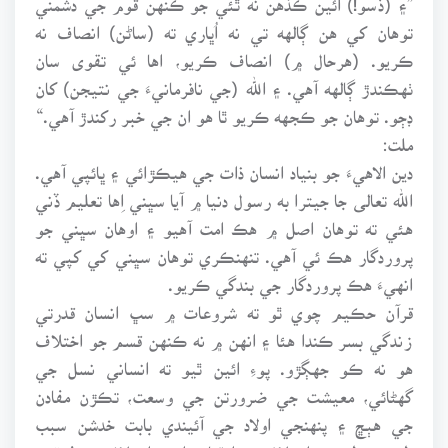
توهان کي هن ڳالهه تي نه اُڀاري ته (ساڻن) انصاف نه
ڪريو. (هرحال ۾) انصاف ڪريو، اها ئي تقوى سان
ٺهڪندڙ ڳالهه آهي. ۽ الله (جي نافرمانيءَ جي نتيجن) کان
ڊڄو. توهان جو ڪجهه ڪريو ٿا هو ان جي خبر رکندڙ آهي.“
ملت:
دين الاهيءَ جو بنياد انسان ذات جي هيڪڙائي ۽ ڀائپي آهي.
الله تعالى جا جيترا به رسول دنيا ۾ آيا سڀني اِها تعليم ڏني
هئي ته توهان اصل ۾ هڪ امت آهيو ۽ اوهان سڀني جو
پروردگار هڪ ئي آهي. تنهنڪري توهان سڀني کي کپي ته
انهيءَ هڪ پروردگار جي بندگي ڪريو.
قرآن حڪيم چوي ٿو ته شروعات ۾ سڀ انسان قدرتي
زندگي بسر ڪندا هئا ۽ انهن ۾ نه ڪنهن قسم جو اختلاف
هو نه ڪو جهڳڙو. پوءِ ائين ٿيو ته انساني نسل جي
گهڻائي، معيشت جي ضرورتن جي وسعت، تڪڙن مفادن
جي هٻڇ ۽ پنهنجي اولاد جي آئيندي بابت خدشن سبب
طرحين طرحين اختلاف پيدا ٿيا ۽ انهن اختلافن ۽ تفرقي،