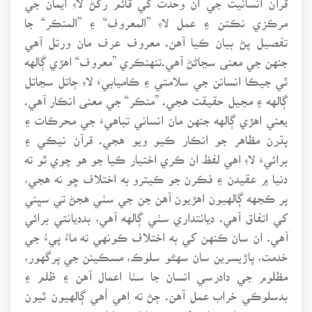
مرڪزي نڪتن ۽ عمل لاءِ ”المعروف“ ۽ ”المنڪر“ جا
تفصيل پڻ بيان ڪيا آهن. معروف عرف مان ورتل آهي
جنهن جي معنى سڃاڻڻ آهي.تنهنڪري ”معروف“ اهڙي ڳالهه
ٿي جيڪا انسانن جي سلامتي ۽ ڪاميابيءَ لاءِ ڄاتل سڃاتل
ڳالهه ۽ مڃيل حقيقت هجي. ”منڪر“ جي معنى انڪار آهي.
يعني اهڙي ڳالهه جنهن مان انساني تباهيءَ جي محرڪات ۽
پڌرن مظاهر جو انڪار ڪيو ويو هجي. قرآن نيڪي ۽
برائيءَ لاءِ اهي لفظ ان ڪري اختيار ڪيا جو هو چوي ٿو ته
دنيا ۾ عقيدن ۽ فڪرن جو ڪيترو به اختلاف ڇو نه هجي،
پر ڪجهه ڳالهيون اهڙيون آهن جن جي سٺي هجڻ تي سڀني
کي اتفاق آهي. ديانتداري سٺي ڳالهه آهي، بدديانتي برائي
آهي. ان سان ڪنهن کي به اختلاف ڪونهي ته ماءُ پيءُ جي
خدمت، پاڙيسرين سان سهڻو سلوڪ، مسڪينن جي پرگهور،
مظلوم جي دادرسي انسان جا سٺا اعمال آهن ۽ ظلم ۽
بدسلوڪي خراب عمل آهن. ڄڻ ته اِهي اُهي ڳالهيون ٿيون
جن جي سٺائي عام طور تي ڄاتل سڃاتل هجي ۽ جن جي