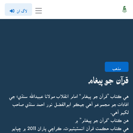
لاگ ان
مذهب
قرآن جو پيغام
هي ڪتاب ”قرآن جو پيغام“ امام انقلاب مولانا عبيدالله سنڌيءَ جي
افادات جو مجموعو آهي جيڪو ابوالفضل نور احمد سنڌي صاحب
لکيو آهي.
هن ڪتاب “قرآن جو پيغام” ۾
هي ڪتاب حڪمت قرآن انسٽيٽيوٽ، ڪراچي پاران 2011 ۾ ڇپايو