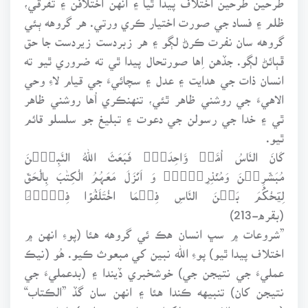
ظلم ۽ فساد جي صورت اختيار ڪري ورتي. هر گروهه ٻئي
گروهه سان نفرت ڪرڻ لڳو ۽ هر زبردست زيردست جا حق
ڦٻائڻ لڳو. جڏهن اِها صورتحال پيدا ٿي ته ضروري ٿيو ته
انسان ذات جي هدايت ۽ عدل ۽ سچائيءَ جي قيام لاءِ وحي
الاهيءَ جي روشني ظاهر ٿئي، تنهنڪري اُها روشني ظاهر
ٿي ۽ خدا جي رسولن جي دعوت ۽ تبليغ جو سلسلو قائم
ٿيو.
کَانَ النَّاسُ اُمَّۃً وَّاحِدَۃً۟ فَبَعَثَ اللہُ النَّبِیِۡنَ
مُبَشِّرِیۡنَ وَمُنۡذِرِیۡنَ۪ وَ اَنۡزَلَ مَعَہُمُ الْکِتٰبَ بِالْحَقِّ
لِیَحْكُمَ بَیۡنَ النَّاسِ فِیۡمَا اخْتَلَفُوۡا فِیۡہِؕ
(بقره-213)
”شروعات ۾ سڀ انسان هڪ ئي گروهه هئا (پوءِ انهن ۾
اختلاف پيدا ٿيو) پوءِ الله نبين کي مبعوث ڪيو. هُو (نيڪ
عمليءَ جي نتيجن جي) خوشخبري ڏيندا ۽ (بدعمليءَ جي
نتيجن کان) تنبيهه ڪندا هئا ۽ انهن سان گڏ ”الڪتاب“
(يعني وحي الاهيءَ جي لکيل ڪتاب جي تعليم) نازل ڪيو،