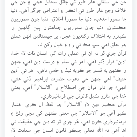
خلاف وڃڻ عام طور تي انڪار ۽ اعتراض جوڳو آهي. دنيا
جا سمورا مذهب، دنيا جا سمورا اخلاق، دنيا جون سموريون
حڪمتون، دنيا جون سموريون جماعتون ٻين ڳالهين ۾
ڪيترو به اختلاف رکنديون هجن، پر جيستائين انهن عملن
جو تعلق آهي سڀ هڪ ئي راءِ ۽ خيال رکن ٿا.
قرآن چوي ٿو ته ان ئي عملي واٽ کي انسان ذات لاءِ خدا،
”دين“ قرار ڏنو آهي. اهو ئي سڌو ۽ درست دين آهي، جنهن
۾ ڪنهن به قسم جو ڪوبه ٽيڏ ۽ خامي ناهي. اهو ئي ”دين
حنيف“ آهي جنهن جي دعوت حضرت ابراهيم ڏني هئي.
انهيءَ جو نالو قرآن جي اصطلاح ۾ ”الاسلام“ آهي، يعني
خدا جي مقرر ڪيل قانونن جي فرمانبرداري.
قرآن حڪيم دين لاءِ ”الاسلام“ جو لفظ ان ڪري اختيار
ڪيو آهي جو ”الاسلام“ جي معنى ڪنهن کي مڃي وٺڻ ۽
فرمانبرداري ڪرڻ آهي. هُو چوي ٿو ته دين جي حقيقت ئي
اها آهي ته الله تعالى جيڪو قانون انسان جي سعادت لاءِ
مقرر ڪيو آهي ان جي ڀليءَ ڀت پوئواري ڪئي وڃي. هُو