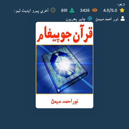
ويو.
4.5/5.0
3426
891
آخري ڀيرو اپڊيٽ ٿيو:
نور احمد ميمڻ
ڇاپو پھريون