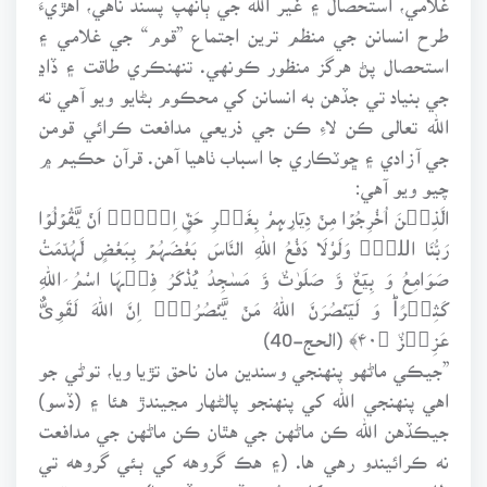
طرح انسانن جي منظم ترين اجتماع ”قوم“ جي غلامي ۽
استحصال پڻ هرگز منظور ڪونهي. تنهنڪري طاقت ۽ ڏاڍ
جي بنياد تي جڏهن به انسانن کي محڪوم بڻايو ويو آهي ته
الله تعالى ڪن لاءِ ڪن جي ذريعي مدافعت ڪرائي قومن
جي آزادي ۽ ڇوٽڪاري جا اسباب ٺاهيا آهن. قرآن حڪيم ۾
چيو ويو آهي:
الَّذِیۡنَ اُخْرِجُوۡا مِنۡ دِیَارِہِمْ بِغَیۡرِ حَقٍّ اِلَّاۤ اَنۡ یَّقُوۡلُوۡا
رَبُّنَا اللہُؕ وَلَوْلَا دَفْعُ اللہِ النَّاسَ بَعْضَہُمۡ بِبَعْضٍ لَّہُدِّمَتْ
صَوَامِعُ وَ بِیَعٌ وَّ صَلَوٰتٌ وَّ مَسٰجِدُ یُذْکَرُ فِیۡہَا اسْمُ اللہِ
کَثِیۡرًاؕ وَ لَیَنۡصُرَنَّ اللہُ مَنۡ یَّنۡصُرُہٗؕ اِنَّ اللہَ لَقَوِیٌّ
عَزِیۡزٌ ﴿۴۰﴾ (الحج-40)
”جيڪي ماڻهو پنهنجي وسندين مان ناحق تڙيا ويا، توڻي جو
اهي پنهنجي الله کي پنهنجو پالڻهار مڃيندڙ هئا ۽ (ڏسو)
جيڪڏهن الله ڪن ماڻهن جي هٿان ڪن ماڻهن جي مدافعت
نه ڪرائيندو رهي ها. (۽ هڪ گروهه کي ٻئي گروهه تي
ظلم ۽ تشدد جي کلي ڇُوٽ ڏيئي ڇڏي ها) ته ڪنهن قوم