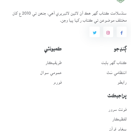
سنڌسلامت ڪتاب گهر ھڪ آن لائين لائبريري آھي، جنھن تي 2010ع کان
مختلف موضوعن تي ڪتاب رکيا پيا وڃن.
ڳنڍجو
ڪميونٽي
ڪتاب گهر بابت
طريقيڪار
انتظامي سَٿ
عمومي سوال
رابطو
فورم
پراجيڪٽ
فونٽ سرور
لفظيڪار
پيغامِ قرآن