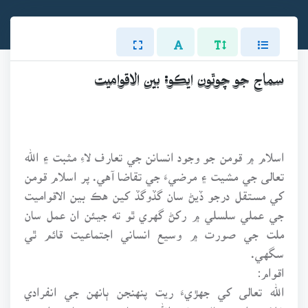
سماج جو چوٿون ايڪو: بين الاقواميت
اسلام ۾ قومن جو وجود انسانن جي تعارف لاءِ مثبت ۽ الله
تعالى جي مشيت ۽ مرضيءَ جي تقاضا آهي. پر اسلام قومن
کي مستقل درجو ڏيڻ سان گڏوگڏ کين هڪ بين الاقواميت
جي عملي سلسلي ۾ رکڻ گهري ٿو ته جيئن ان عمل سان
ملت جي صورت ۾ وسيع انساني اجتماعيت قائم ٿي
سگهي.
اقوام:
الله تعالى کي جهڙيءَ ريت پنهنجن ٻانهن جي انفرادي
غلامي، استحصال ۽ غير الله جي ٻانهپ پسند ناهي، اهڙيءَ