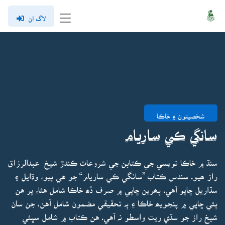
لاگ ان
شخصيتون ۽ خاڪا
سانگي ڪي ساريام
سنڌ ۾ خاڪا نويسي جي ڪتابن جي شروعات ڪندڙ شيخ عبدالرزاق
راز ھيو. سندس ڪتاب ”سانگي ڪي ساريام“ جو ھي ٻيو، وڌايل ۽
سڌاريل ڇاپو آهي. پھرين ڇاپي ۾ صرف ڏھ خاڪا شامل هئا، پر هن
ٻئي ڇاپي ۾ پنجويھ خاڪا ۽ ٻہ تحقيقي مضمون شامل آهن، جن سان
شيخ راز جو سڌي ريت واسطو نہ آهي. هن ڪتاب ۾ شامل سڀئي