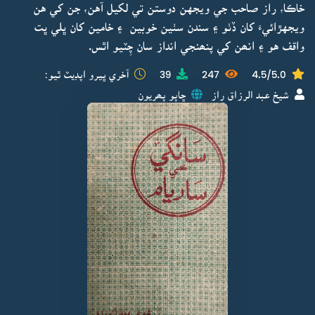
خاڪا، راز صاحب جي ويجهن دوستن تي لکيل آهن، جن کي هن
ويجهڙائيءَ کان ڏٺو ۽ سندن سٺين خوبين ۽ خامين کان ڀلي ڀت
واقف هو ۽ انھن کي پنھنجي انداز سان چِٽيو اٿس.
4.5/5.0
247
39
آخري ڀيرو اپڊيٽ ٿيو:
شيخ عبد الرزاق راز
ڇاپو پھريون