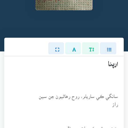
ارپنا
سانگي ڪي ساريام، روح رهاڻيون جن سين
راز
پنهنجي شريڪ حيات جي نالي