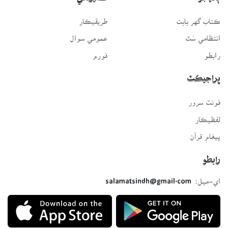
ڪتاب گهر بابت
طريقيڪار
انتظامي سَٿ
عمومي سوال
رابطو
فورم
پراجيڪٽ
فونٽ سرور
لفظيڪار
پيغامِ قرآن
رابطو
اي-ميل:
salamatsindh@gmail.com