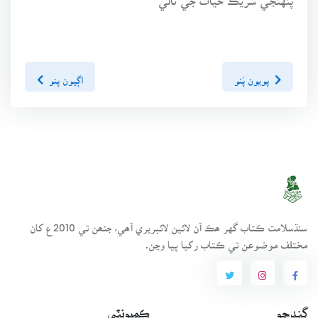
پويون پَنو
اڳيون پنو
سنڌسلامت ڪتاب گهر ھڪ آن لائين لائبريري آھي، جنھن تي 2010ع کان
مختلف موضوعن تي ڪتاب رکيا پيا وڃن.
ڳنڍجو
ڪميونٽي