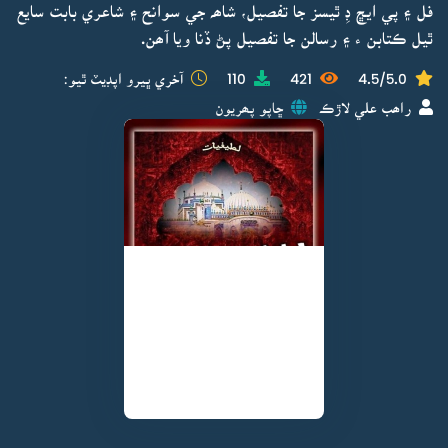
فل ۽ پي ايڇ ڊِ ٿيسز جا تفصيل، شاھہ جي سوانح ۽ شاعري بابت سايع
ٿيل ڪتابن ء ۽ رسالن جا تفصيل پڻ ڏنا ويا آھن.
4.5/5.0
421
110
آخري ڀيرو اپڊيٽ ٿيو:
راھب علي لاڙڪ
ڇاپو پھريون