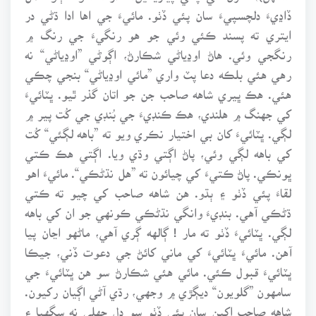
ڏاڍيءَ دلچسپيءَ سان پئي ڏٺو. مائيءَ جي اها ادا ڌڻي در
ايتري ته پسند ڪئي وئي جو هو رنگيءَ جي رنگ ۾
رنگجي وئي. هاڻ اوڍياڻي شڪارڻ، اڳوڻي ”اوڍياڻي“ نه
رهي هئي بلڪه دعا پٽ واري ”مائي اوڍياڻي“ بنجي چڪي
هئي. هڪ ڀيري شاهه صاحب جن جو اتان گذر ٿيو. ڀٽائيءَ
کي جهنگ ۾ هلندي، هڪ ڪنڊيءَ جي بُنڊي جي کُت پير ۾
لڳي. ڀٽائيءَ کان بي اختيار نڪري ويو ته ”باهه لڳئي“ کُت
کي باهه لڳي وئي، پاڻ اڳتي وڌي ويا. اڳتي هڪ ڪتي
ڀونڪي. پاڻ ڪتيءَ کي چيائون ته ”هل نڌڻڪي“. مائيءَ اهو
لقاءَ پئي ڏٺو ۽ ٻڌو. هن شاهه صاحب کي چيو ته ڪتي
ڌڻڪي آهي. بنڊيءَ وانگي نڌڻڪي ڪونهي جو ان کي باهه
لڳي. ڀٽائيءَ ڏٺو ته مار ! ڳالهه ڳري آهي، ماڻهو اڃان پيا
آهن. مائيءَ ڀٽائيءَ کي ماني کائڻ جي دعوت ڏني، جيڪا
ڀٽائيءَ قبول ڪئي. مائي هئي شڪارڻ سو هن ڀٽائيءَ جي
سامهون ”گلويون“ ديڳڙي ۾ وجهي، رڌي آڻي اڳيان رکيون.
شاهه صاحب اکين سان پئي ڏٺو سو دل جهلي نه سگهيا ۽