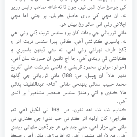
کي چوسڻ سان ائين ٿيو. چون ٿا ته شاهه صاحب واپس وريو
ته، ان مڇي کي وري حاصل ڪريان. پر جتي اها مڇي
اڇلائي وئي اتي سائو وڻ بيٺل هو.
مائي ٿورياڻي جي وفات کان پوءِ سندس تربت ڏٺي وئي آهي
ته، پاسيري ڪنڊائتي آهي. ڪافي ڀيرا سندس تربت اتر ۽
ڏکڻ طرف ٺهرائي وئي آهي. ته ٻئي ڏينهن پاسيري ۽
ڪنڊائتي ٿي ويندي آهي. جا اڄ تائين ان صورت سان آهي.
(حوالو: مولوي محمود قريشي ۽ قاضي شوڪت علي ”تاريخ
قديم هالا“ اڻ ڇپيل. ص: 188) مائي ٿورياڻي جي ڳالهه
محمد حبيب سنائي پنهنجي مقالي ”شاهه عبداللطيف ڀٽائي
هالا ڪنڊي ۽ اتي رهندڙ سندس همعصر مشاهير“ ۾ آندي
آهي.
ڪتاب، نت نت آهه نئون، ص: 168 تي لکيل آهي ته،
ڪراچيءَ کان اولهه اتر ڪنڊ تي حب نديءَ جي ڪناري تي
مائي جي مزار آهي. جتي چنڊ جي هر چوڏهين ملهائي ويندي
آهي، هن لاءِ اهو مشهور آهي ته اها پوڙهي مائي آهي. جيڪا