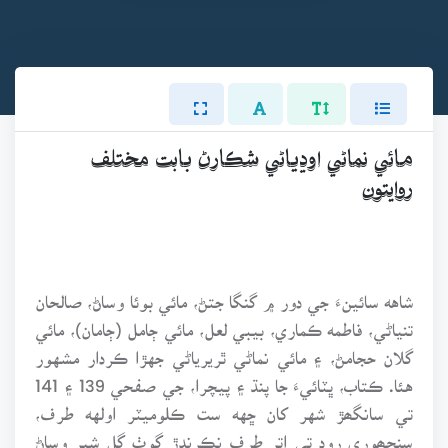
مائي نماڻي اوڍياڻي شڪارڻ بابت مختلف
روايتون
شاهه سائينءَ جي دور ۾ گنگا جتڻ، مائي بوئا وساڻ، صالحان
تنياڻي، فاطمه ڪماري، بيبي لعل، مائي ڄامل (ڄامان)، مائي
گلان حجامڻ، ۽ مائي نماڻي ٿريرياڻي جهڙا ڪردار مشهور
هئا. ڪتاب، ڀٽائيءَ جا پنڌ ۽ پيچرا، جي صفحي 139 ۽ 141
تي سانگھڙ شهر کان ڇهه ست ڪلوميٽر اولهه طرف،
سنجھوري روڊ تي اتر طرف نڪرندڙ ڳوٺ گل شير وساڻ