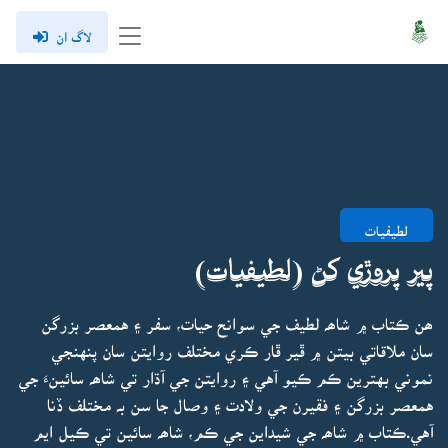
لاگ ان
لطيفيات
پير پروڙي کڻ (لطيفيات)
ھن ڪتاب ۾ شاھہ لطيف جي سوانح حيات، سفر ۽ همعصر بزرگن
سان ملاقاتي بيتن ۾ ڦير ڦار ڪري مختلف روايتن سان پنهنجي
نموني بهترين ڪم ڪيو آهي ۽ روايتن جي آڌار تي شاھہ سائينءَ جي
همعصر بزرگن ۽ فقيرن جي ولادت ۽ وصال جا سن بہ مختلف ڏنا
آهي.ڪتاب ۾ شاھہ جي شيداين جي ڪم، شاھہ سائين تي ڪيل ايم