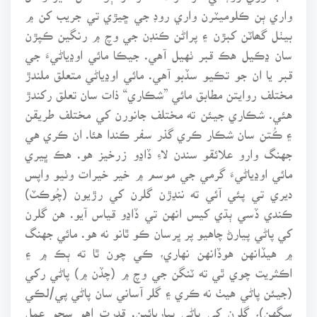
واري ٻن ڪلوميٽرن واري روڊ جي ڇيڙي تي جريب کن ۾
بيٺل گھاٽن کبڙن ۽ پراڻن ڪنڊن جي وچ ۾ رنگين ڪپڙن
سان ڍڪيل هڪ قبر ٺهيل آهي. جيڪا مائي اوڍياڻيءَ جي
قبر يا ان جو تڪيو سڏبو آهي. مائي اوڍياڻي متعلق ملندڙ
مختلف روايتن مطابق مائي ”شڪاري“ ذات سان تعلق رکندڙ
هئي. شڪاري جيئن ته مختلف جانورن کي مختلف طريقن
۽ ڪُتن سان شڪار ڪري گذر سفر ڪندا هئا. ان ڪري هي
جهنگ وارو علائقو سندن لاءِ ڏاڍو زرخيز هو. هڪ ڀيري
مائي اوڍياڻيءَ گرمي جي موسم ۾ خير خيرات وٺيو واپس
ديري تي پئي آئي ته ننڍڙن گلرن کي رڙيون (چُوڪٽ)
ڪندي ڏسي ٻڌي کيس انهن تي ڏاڍو قياس آيو. هن گلرن
کي پاڻي پيارڻ چاهيو پر ڀرسان ڪو ٿانو نه هو. مائي جهنگ
۾ هيڏانهن هوڏانهن نهاري، ڪي چون ٿا ته ٻڪ ۾ ۽
اڪثريت چوي ٿي ته ٽنگن جي وچ ۾ (چڏن ۾) پاڻي رکي
(جيئن پاڻي هيٺ نه ڪري ۽ گلر آساني سان پاڻي پي/لڪي
سگهن)، گلرن کي پاڻي پياريائين. قدرت اهو سڄو عمل