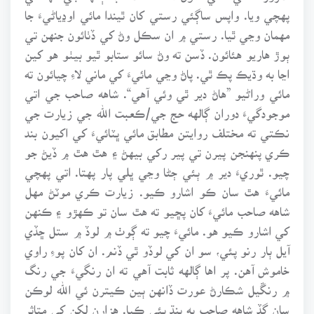
پهچي ويا. واپس ساڳئي رستي کان ٿيندا مائي اوڍياڻيءَ جا
مهمان وڃي ٿيا. رستي ۾ ان سڪل وڻ کي ڏٺائون جنهن تي
ٻوڙ هاريو هئائون. ڏسن ته وڻ سائو ستابو ٿيو بيٺو هو کين
اڃا به وڌيڪ پڪ ٿي. پاڻ وڃي مائيءَ کي ماني لاءِ چيائون ته
مائي وراڻيو ”هاڻ دير ٿي وئي آهي“. شاهه صاحب جي اتي
موجودگيءَ دوران ڳالهه حج جي/ڪعبت الله جي زيارت جي
نڪتي ته مختلف روايتن مطابق مائي ڀٽائيءَ کي اکيون بند
ڪري پنهنجن پيرن تي پير رکي بيهڻ ۽ هٿ هٿ ۾ ڏيڻ جو
چيو. ٿوريءَ دير ۾ ٻئي ڄڻا وڃي ڀلي پار پهتا. اتي پهچي
مائيءَ هٿ سان ڪو اشارو ڪيو. زيارت ڪري موٽڻ مهل
شاهه صاحب مائيءَ کان پڇيو ته هٿ سان تو ڪهڙو ۽ ڪنهن
کي اشارو ڪيو هو. مائيءَ چيو ته ڳوٺ ۾ لوڏ ۾ ستل ڇڏي
آيل ٻار رنو پئي، سو ان کي لوڏو ٿي ڏنم. ان کان پوءِ راوي
خاموش آهن. پر اها ڳالهه ثابت آهي ته ان رنگيءَ جي رنگ
۾ رنڱيل شڪارڻ عورت ڏانهن ٻين ڪيترن ئي الله لوڪن
سان گڏ شاهه صاحب به پنڌ پئي ڪيا. هزارن لکن کي متاثر