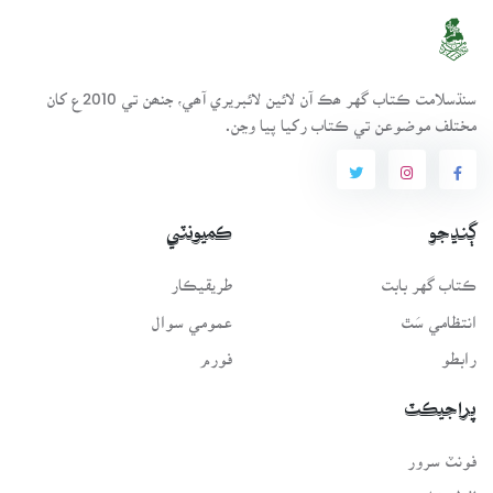
سنڌسلامت ڪتاب گهر ھڪ آن لائين لائبريري آھي، جنھن تي 2010ع کان
مختلف موضوعن تي ڪتاب رکيا پيا وڃن.
ڳنڍجو
ڪميونٽي
ڪتاب گهر بابت
طريقيڪار
انتظامي سَٿ
عمومي سوال
رابطو
فورم
پراجيڪٽ
فونٽ سرور
لفظيڪار