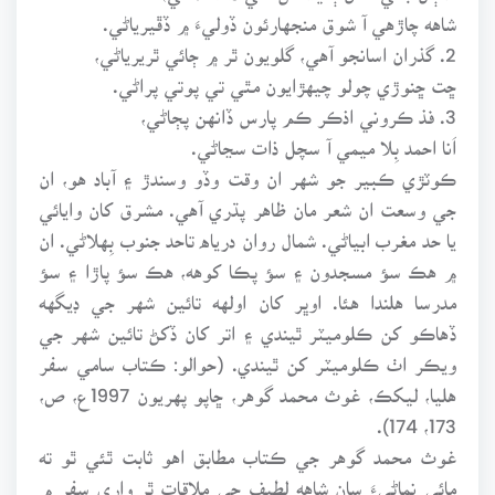
شاهه چاڙهي آ شوق منجهارئون ڏوليءَ ۾ ڏڦيرياڻي.
2. گذران اسانجو آهي، گلويون ٿر ۾ ڄائي ٿريرياڻي،
ڇت ڇنوڙي چولو چيهڙايون مٿي تي پوتي پراڻي.
3. فذ ڪروني اذڪر ڪم پارس ڏانهن پڄاڻي،
اَنا احمد بِلا ميمي آ سچل ذات سڃاڻي.
ڪوٽڙي ڪبير جو شهر ان وقت وڏو وسندڙ ۽ آباد هو، ان
جي وسعت ان شعر مان ظاهر پڌري آهي. مشرق کان وايائي
يا حد مغرب ابياڻي. شمال روان درياه تاحد جنوب بِهلاڻي. ان
۾ هڪ سؤ مسجدون ۽ سؤ پڪا کوهه، هڪ سؤ پاڙا ۽ سؤ
مدرسا هلندا هئا. اوڀر کان اولهه تائين شهر جي ڊيگهه
ڏهاڪو کن ڪلوميٽر ٿيندي ۽ اتر کان ڏکڻ تائين شهر جي
ويڪر اٺ ڪلوميٽر کن ٿيندي. (حوالو: ڪتاب سامي سفر
هليا، ليکڪ، غوث محمد گوهر، ڇاپو پهريون 1997ع، ص،
173، 174).
غوث محمد گوهر جي ڪتاب مطابق اهو ثابت ٿئي ٿو ته
مائي نماڻيءَ سان شاهه لطيف جي ملاقات ٿر واري سفر ۾