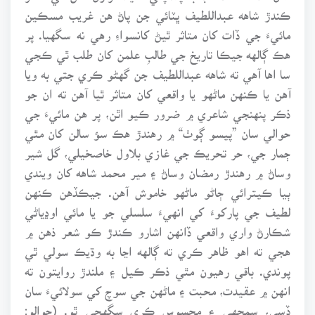
ڪندڙ شاهه عبداللطيف ڀٽائي جن پاڻ هن غريب مسڪين
مائيءَ جي ڏات کان متاثر ٿيڻ کانسواءِ رهي نه سگهيا. پر
هڪ ڳالهه جيڪا تاريخ جي طالبِ علمن کان طلب ٿي ڪجي
سا اها آهي ته شاهه عبداللطيف جن گهڻو ڪري جتي به ويا
آهن يا ڪنهن ماڻهو يا واقعي کان متاثر ٿيا آهن ته ان جو
ذڪر پنهنجي شاعري ۾ ضرور ڪيو اٿن، پر هن مائيءَ جي
حوالي سان ”پيسو ڳوٺ“ ۾ رهندڙ هڪ سؤ سالن کان مٿي
ڄمار جي، حر تحريڪ جي غازي بلاول خاصخيلي، گل شير
وساڻ ۾ رهندڙ رمضان وساڻ ۽ مير محمد شاهه کان ويندي
ٻيا ڪيترائي ڄاڻو ماڻهو خاموش آهن. جيڪڏهن ڪنهن
لطيف جي پارکوءَ کي انهيءَ سلسلي جو يا مائي اوڍياڻي
شڪارڻ واري واقعي ڏانهن اشارو ڪندڙ ڪو شعر ذهن ۾
هجي ته اهو ظاهر ڪري ته ڳالهه اڃا به وڌيڪ سولي ٿي
پوندي. باقي رهيون مٿي ذڪر ڪيل ۽ ملندڙ روايتون ته
انهن ۾ عقيدت، محبت ۽ ماڻهن جي سوچ کي سولائيءَ سان
ڏسي، سمجهي ۽ محسوس ڪري سگهجي ٿو. (حوالو: