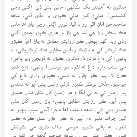
چيائون ته ”هينئر بک ڪانهي، ماني ٻڌي ڏي، اڳتي وڃي
کائيندس“. مائيءَ کين ماني ڪپڙي ۾ ٻڌي ڏني. شاهه
صاحب جن اتان اٿي روانا ٿيا. ٿورو اڳتي وڃي پاڻ اها ماني
هڪ سڪل وڻ جي بُنڊ جي پاڙ ۾ هاري ڪپڙو ڇنڊي اڳتي
وڌي ويا. گهر پهچي ڪن روايتن مطابق ته پاڻ اهو ڪپڙو
هڪ نوڪر کي ۽ وڌيڪ روايتن مطابق هڪ نوڪرياڻيءَ يا
ٻانهيءَ کي داغ ڌوئڻ لاءِ ڏنائون. ڪپڙو ته ڌوپجي ويو ڀاڄيءَ
جي سڻڀ وارو داغ نه لٿو، سو نوڪر / ٻانهيءَ داغ ختم
ڪرڻ لاءِ ٻيو ڪو چارو نه ڏسي، ڪپڙي واري داغ کي
چوسيو. جڏهن نوڪر ڪپڙو ڌوئي واپس پئي آيو ته سندس
پير زمين تي نه ٿي لڳا ۽ هو زمين کان مٿان مٿان هلندي
پئي آيو. ڪن روايتن مطابق ٻانهيءَ پاڻ زمين کان مٿي
هلندي پئي آئي. شاهه صاحب اها ماجرا ڏسي سبب پڇيو ته
کين جواب مليو ته ”ٻيو ته ڪو اهڙو عمل ڪونه ڪيو
اٿئون! ها باقي ڪپڙو چوسي صاف ڪرڻ جي ڪوشش
ضرور ڪئي هئي سون“. شاهه صاحب ڳالهه جي تهه تي