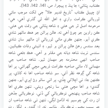
ڪتاب، ڀٽائيءَ جا پنڌ ۽ پيچرا، ص، 141، 142، 143).
اڻ ڇپيل ڪتاب ”تاريخ قديم هالا“ جي لکت موجب مائي
ٿورياڻي ڪرامت واري ۽ اهل الله ٿي گذري آهي. هيءَ
مرحومه اصل ٿر جي هئي ۽ شاهه ڀٽائي جي وقت جي هئي.
ڪن راوين جو چوڻ آهي ته، هالن پراڻن جو هڪ ماڻهو شادي
ڪري آيو. جنهن ڪري مائي ٿورياڻي ان ماڻهو سان شادي
بعد سندس رهڻ هالن پراڻن ۾ ٿيو. ۽ اتيئي وفات ڪيائين.
سندس تربت شاهه ديانه جي مقام ۾ آهي. هڪ دفعي شاهه
صاحب انهي محترمه جو مهمان ٿيو. شاهه صاحب جي
مهماني لاءِ مائي صاحبه ڪرامت ذريعي مڇي گهرائي. پر اها
شاهه کي ڳوهه نظر آئي، سو شاهه صاحب اها نه کاڌي، پر
ڪنهن جاءِ تي اڇلائي ڇڏي. پر اتي سائو وڻ اڀري آيو. جنهن
گنديءَ ۾ اها مڇي هئي سا رتجي ويئي. تنهن ڪري اها
شاهه صاحب پنهنجي نوڪرياڻي کي ڏني. نوڪرياڻي جڏهن
ان رت کي چوسيو ته اڏامڻ لڳي. تنهن تي شاهه صاحب ان
جو سبب پڇيو. نوڪرياڻي ٻڌايس ته، ان گندي ۾ لڳل رت