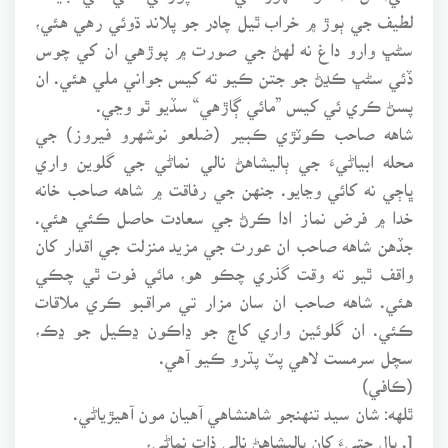
لطيف جي ٻوڙ ۾ خراب ٿيل چادر جو پلاند ڌوئي رهي هئي،
سڻڀ وارو داغ نه لهڻ جي صورت ۾ پوڙهي ان کي چوس
ڏئي سڻڀ ڪڍڻ جو جتن ڪيو ته کيس جواني ملي هئي. ان
پسڻ ڪري ئي کيس ”مائي ڳاڙهي“ سڏيو ٿو وڃي.
شاهه صاحب ڪوٽڙي ڪبير (ضلعو نوشهرو فيروز) جي
محله ابياڻيءَ جي ٻاليشاهڻ نالي نماڻي جي گلوين واري
ڀاڄي نه کائي وڃايو. جنهن جي رفاقت ۾ شاهه صاحب خانه
خدا ۾ فرض نماز ادا ڪرڻ جي سعادت حاصل ڪئي هئي.
جڏهن شاهه صاحب ان عورت جي مزيد منزلت جي اقدار کان
واقف ٿيو ته وقت گذري چڪو هو، مائي فوت ٿي چڪي
هئي. شاهه صاحب ان سان مزار تي مراقبو ڪري ملاقات
ڪئي. ان گلوئين واري کاڄ جو ڍاڪون ڍڪيل جو ڍڪ،
سچل سرمست لاهي پٽ پڌرو ڪيو آهي.
(ڪافي)
ٿلهه: شان سيد تنهنجو شاهنشاهي آهيان مون آهيڙياڻي.
1. ٻال جتيءَ کان ٻاليشاهڻ نالي ذات نماڻي،