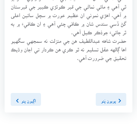
ٿي آهي ۽ مائي نماڻي جي قبر ڪوٽڙي ڪبير جي قبرستان
۾ آهي. اهڙي نموني ان عظيم عورت ۾ سچل سائين اعلى
گڻ ڏسي سندس شان ۾ ڪافي چئي آهي ۽ ان ڪافيءَ ۾ به
ٿر ڄائيءَ جوذڪر ڪيل آهي.
حضرت شاهه عبداللطيف هن جي منزلت نه سمجهي سگهيو
اها ڳالهه عقل تسليم نه ٿو ڪري هن ڪردار تي اڃان وڌيڪ
تحقيق جي ضرورت آهي.
پويون پَنو
اڳيون پنو