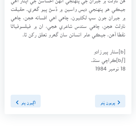
جيڪي هو پنهنجي ديس واسين ۾ ڏسڻ پيو گھري. حقيقت
۾ جبران جون سڀ لکڻيون، چاهي اهي افسانه هجن، چاهي
ناولٽ هجن، چاهي سندس شاعري هجي، ان ۾ فيلسوفياڻا
نقطا آهن، جيڪي عام انسانن سان گھرو تعلق رکن ٿا.
[b]ستار پيرزادو
[/b]ڪراچي سنڌ.
18 نومبر 1984
پويون پَنو
اڳيون پنو