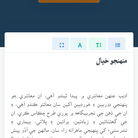
منهنجو خيال
اديب جنهن معاشري ۾ پيدا ٿيندو آهي، ان معاشري جو
پنهنجي دوربين ۽ خوردبين اکين سان معائنو ڪندو آهي، ۽
ان جي ذهن جي تجربيگاھه ۾ پوري طرح چڪاس ڪري، ان
جي گھٽتائين ۽ زيادتين، برائين ۽ ڀلائي، بيماري ۽
تندرستيءَ کي پنهنجي ماهرانه راءِ سان، ماڻهن جي آڏو پيش
ڪندو آهي. اهڙي اديب کي پنهنجي معاشري جو Specialist