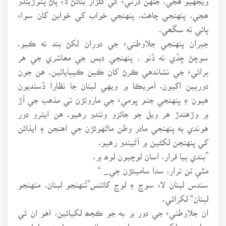
هجي، پنهنجي چاهت، پنهنجي خواب کي خوابن کان سواءِ
پائي نه سگھي.
جبران پنهنجي جلاوطنيءَ جي دوران لکڻ بند نه ڪيو.
سوچڻ ڇڏي نه ڏنو ، پنهنجي ديس جي معاشري جي هر
برائيءَ جي نشاندهي ڪرڻ کان ڪين ڪيٻايائين. هن جون
دوربين اکيون، آمريڪا ۾ ويهي لبنان جا نظارا ڏسنديون
هيون ۽ پنهنجي جنم ڀوميءَ جي ماروئڙن تي مذهب جي آڙ
۾ وڙهندڙ هر ويل جو جائزو وٺندو رهيو. هن ايترو دور
هوندي به پنهنجي مادر وطن ماڻهوئڙن جي اهنجن ۽ ايذائن
کي پنهنجن لکڻين ۾ آڻيندو رهيو.
”بندي ٻيا قرار، اسان لوچيون لوھ ۾،
مٿي تن ترار، سدا ساميئڙن جي_ “
سندس لبنان لاءِ سوچ ۽ لوچ کائنس”تُنهنجو لبنان، منهنجو
لبنان“ لکرائي.
ان جلاوطنيءَ جي دور ۾ به جو ڪجھ لکيائين، اهو ان ئي
ٻوليءَ ۾ لکيو، جنهن ٻوليءَ ۾، ماءُ جي جهوليءَ ۾ لوليون