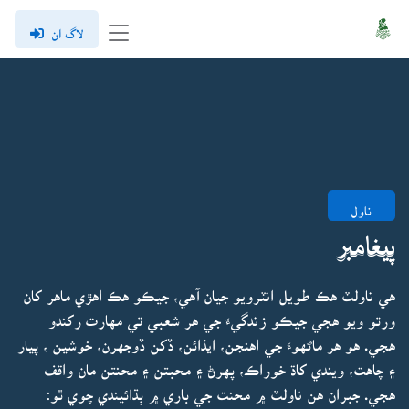
لاگ ان
ناول
پيغامبر
هي ناولٽ هڪ طويل انٽرويو جيان آهي، جيڪو هڪ اهڙي ماهر کان
ورتو ويو هجي جيڪو زندگيءَ جي هر شعبي تي مهارت رکندو
هجي. هو هر ماڻهوءَ جي اهنجن، ايذائن، ڏکن ڏوجهرن، خوشين ، پيار
۽ چاهت، ويندي کاڌ خوراڪ، پهرڻ ۽ محبتن ۽ محنتن مان واقف
هجي. جبران هن ناولٽ ۾ محنت جي باري ۾ ٻڌائيندي چوي ٿو: