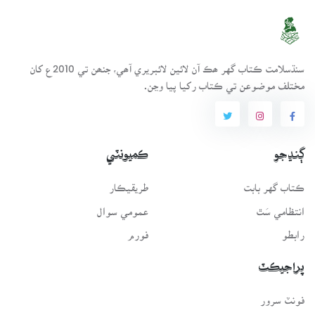
سنڌسلامت ڪتاب گهر ھڪ آن لائين لائبريري آھي، جنھن تي 2010ع کان
مختلف موضوعن تي ڪتاب رکيا پيا وڃن.
ڳنڍجو
ڪميونٽي
ڪتاب گهر بابت
طريقيڪار
انتظامي سَٿ
عمومي سوال
رابطو
فورم
پراجيڪٽ
فونٽ سرور