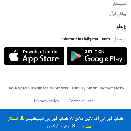
لفظيڪار
پيغامِ قرآن
رابطو
اي-ميل:
salamatsindh@gmail.com
Developed with ❤️ for all Sindhis. Build by
SindhSalamat
team
Privacy policy
Terms of use
ڪتاب گهر کي آف لائين ھلائڻ لاءِ ڪتاب گهر جي ائپليڪيشن
انسٽال
ڪريو
| ✖ ٻيھر نہ ڏيکاريو