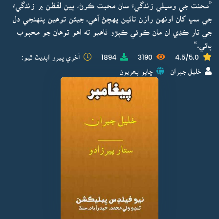
”محنت جي وسيلي زندگيءَ سان محبت ڪرڻ، ٻين لفظن ۾ زندگيءَ
جي سڀ کان اونهن رازن تائين پهچڻ آهي. جيئن توهين پنهنجي دل
جي تار ڪڍي ان مان ڪوئي ڪپڙو ٺاهيو ته اهو توهان جو محبوب
پائي.“
4.5/5.0
3190
1894
آخري ڀيرو اپڊيٽ ٿيو:
خليل جبران
ڇاپو پھريون