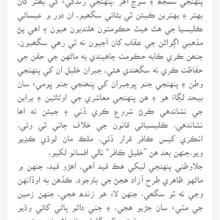
بهتر ۽ بهترين ڪيئن ٿي بڻائي سگھيو. ان دور ۾ عيسائي
ڪليسيا جي هٿ هيٺ حڪومتون هلنديون هيون ۽ اهي پڻ
مذهبي اڳواڻن جي عقاب کان آجيون نه ٿي رھي سگھيون،
جنھن ڪري ڪابه حڪومت چاهيندي به ماڻهن جي حقن جي
حفاظت ڪري نه سگھندي هئي. جبران خليل ان کي پنهنجي
وطن ۽ پنهنجي جنم ڀوجبران کي پنھنجي جنم ڀوميءَ سان
بيحد لڳاءُ هو ۽ هن پنهنجي معاشري جي اوڻائين ۽ براين
جي نشاندهي ڪرڻ شروع ڪري ڏني ۽ جيئن ته اها
نشاندهي، ڪليسيائي قانون جي خلاف ڄاتي ٿي وئي،
انڪري کيس ڪافر قرار ڏئي، ملڪ مان لوڌي ڪڍيو
ويو،جنهن بعد هن ”خليل ڪافر“ نالي افسانو لکيو.
جلاوطني پنهنجي ليکي هڪ قيد آهي. اهڙو قيد، جنهن ۾
ماڻهو ظاهري طرح آزاد هجڻ جي باوجود، ڪڏهن به اوڏانهن
وڃي نه ٿو سگھي، جنهن لاءِ هو زنده هجي. جنهن زمين
جي مٽيءَ سان جڙيو هجي، ۽ جتي داڻو پاڻي کائي وڌيو
ويجهيو هجي، جنهن ڌرتيءَ کي گلزار بنائڻ لاءِ پاڻ پتوڙيندو