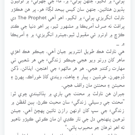
ٻڌيون هئائين. جنهن سان کيس بيحد لڳاءُ هو. پر هن هڪڙو
ناولٽ انگريزي ٻوليءَ ۾ لکيو، اهو آهي The Prophet دي
پرافٽ نه صرف آمريڪا ۾ مشهور ٿيو، پر اهو دنيا جي ڪنڊ
ڪڙڇ ۾ اوترو ئي مقبول ٿيو،جيترو انگريزيءَ ۾ ۽ آمريڪا
۾ _
هي ناولٽ هڪ طويل انٽرويو جيان آهي، جيڪو هڪ اهڙي
ماهر کان ورتو ويو هجي جيڪو زندگيءَ جي هر شعبي تي
مهارت رکندو هجي. هو هر ماڻهوءَ جي اهنجن، ايذائن، ڏکن
ڏوجهرن، خوشين ، پيار ۽ چاهت، ويندي کاڌ خوراڪ، پهرڻ ۽
محبتن ۽ محنتن مان واقف هجي.
جبران هن ناولٽ ۾ محنت جي باري ۾ ٻڌائيندي چوي ٿو:
”محنت جي وسيلي زندگيءَ سان محبت ڪرڻ، ٻين لفظن ۾
زندگيءَ جي سڀ کان اونهن رازن تائين پهچڻ آهي. جيئن
توهين پنهنجي دل جي تار ڪڍي ان مان ڪوئي ڪپڙو ٺاهيو
ته اهو توهان جو محبوب پائي.“
هن ناولٽ ۾ جبران جي پنهنجي انهن احساسن جي اپٽار آهي