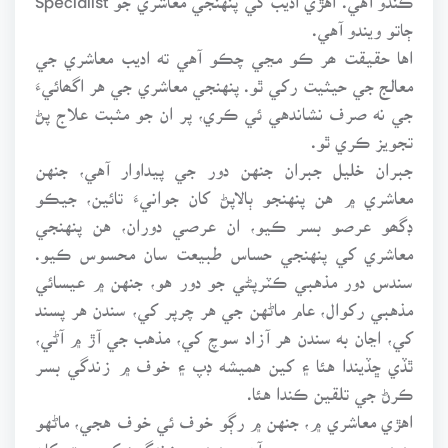
ڄاتو ويندو آهي.
اها حقيقت ھر ڪو مڃي چڪو آهي ته اديب معاشري جي
معالج جي حيثيت رکي ٿو. پنهنجي معاشري جي هر اگھائيءَ
جي نه صرف نشاندهي ئي ڪري، پر ان جو مثبت علاج پڻ
تجويز ڪري ٿو.
جبران خليل جبران جنهن دور جي پيداوار آهي، جنهن
معاشري ۾ هن پنهنجو ٻالاپڻ کان جوانيءَ تائين، جيڪو
ڊگھو عرصو بسر ڪيو، ان عرصي دوران، هن پنهنجي
معاشري کي پنهنجي حساس طبيعت سان محسوس ڪيو.
سندس دور مذهبي ڪٽرپڻي جو دور هو، جنهن ۾ عيسائي
مذهبي رکوال، عام ماڻهن جي هر چرپر کي، سندن هر پسند
کي، اڃان به سندن هر آزاد سوچ کي، مذهب جي آڙ ۾ آڻي،
ٿڏي ڇڏيندا هئا ۽ کين هميشه ڊپ ۽ خوف ۾ زندگي بسر
ڪرڻ جي تلقين ڪندا هئا.
اهڙي معاشري ۾، جنهن ۾ رڳو خوف ئي خوف هجي، ماڻهو
پنهنجي سمجھ ۽ سوچ آهر ،پنهنجي زندگيءَ کي بھتر کان