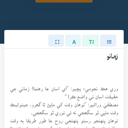
زمانو
وري هڪ نجوميءَ پڇيو: ”اي اسان جا رهنما! زماني جي
حقيقت اسان تي واضع ڪر! “
مصطفيٰ وراڻيو: ”توهان وقت کي ماپڻ ٿا گھرو. جيتوڻيڪ
وقت ماپي ٿو سگھجي نه ئي توري ٿو سگھجي.
توهان پنهنجو رستو پنهنجي روح جا طور طريقا به وقت
مطابق ٺاهڻ ٿا چاهيو. توهان وقت کي هڪ درياءُ بنائڻ ٿا