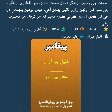
”محنت جي وسيلي زندگيءَ سان محبت ڪرڻ، ٻين لفظن ۾ زندگيءَ
جي سڀ کان اونهن رازن تائين پهچڻ آهي. جيئن توهين پنهنجي دل
جي تار ڪڍي ان مان ڪوئي ڪپڙو ٺاهيو ته اهو توهان جو محبوب
پائي.“
4.5/5.0
3189
1894
آخري ڀيرو اپڊيٽ ٿيو:
خليل جبران
ڇاپو پھريون