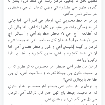
گھرو، جنهن جي ڪنڌيءَ تي ويهي توهان ان جي وهڪري
جو تماشو ڏسي سگھو.
پر هو جا هڪ مجذوبي شيءِ اوهان جي اندر آهي. اها ڄاڻي
ٿي ته زندگي وقت جي ماپ تور کان آزاد آهي. اها ڄاڻي ٿي
ته ’ڪالھه‘ ’اڄ‘ جي لاءِ محض هڪ ياد آھي ۽ ’سڀاڻو‘ اڄ
جي لاءِ ھڪ خواب! هوءَ ان کان به باخبر آهي ته جيڪا شيءِ
توهان ۾ گيت ڳائيندي آهي ۽ غور و فڪر ڪندي آهي، اها
ان ئي هڪ گھڙيءَ ۾ آهي، جنهن گھڙيءَ ۾ فضا ۾ تارا
وکيريا ويا هئا.
توهان مان ڪير آهي جيڪو اهو محسوس نه ٿو ڪري ته ان
۾ محبت ڪرڻ جي جيڪا قدرت ۽ صلاحيت آهي، ان جي
ڪا حد يا پڇاڙي ناهي؟
پر توهان ۾ اهو ڪير آهي جيڪو اهو محسوس نه ٿو ڪري
ته اها محبت، جيڪا پاڻ انهن حدن کان ناواقف آهي، توهان
جي دل جي گھرائيءَ ۾ رهندي آهي.
اها نه فڪري طور تي هڪ محبت مان ٻي محبت ۾ منتقل