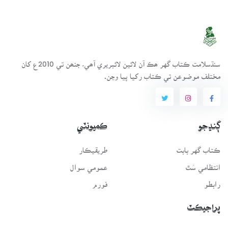
سنڌسلامت ڪتاب گهر ھڪ آن لائين لائبريري آھي، جنھن تي 2010ع کان
مختلف موضوعن تي ڪتاب رکيا پيا وڃن.
ڳنڍجو
ڪميونٽي
ڪتاب گهر بابت
طريقيڪار
انتظامي سَٿ
عمومي سوال
رابطو
فورم
پراجيڪٽ