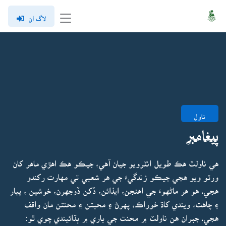
لاگ ان
ناول
پيغامبر
هي ناولٽ هڪ طويل انٽرويو جيان آهي، جيڪو هڪ اهڙي ماهر کان
ورتو ويو هجي جيڪو زندگيءَ جي هر شعبي تي مهارت رکندو
هجي. هو هر ماڻهوءَ جي اهنجن، ايذائن، ڏکن ڏوجهرن، خوشين ، پيار
۽ چاهت، ويندي کاڌ خوراڪ، پهرڻ ۽ محبتن ۽ محنتن مان واقف
هجي. جبران هن ناولٽ ۾ محنت جي باري ۾ ٻڌائيندي چوي ٿو: