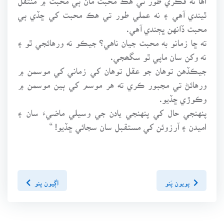
ٿيندي آهي ۽ نه عملي طور تي هڪ محبت کي ڇڏي ٻي
محبت ڏانهن ڀڄندي آهي.
ته ڇا زمانو به محبت جيان ناهي؟ جيڪو نه ورهائجي ٿو ۽
نه وکن سان ماپي ٿو سگھجي.
جيڪڏهن توهان جو عقل توهان کي زماني کي موسمن ۾
ورهائڻ تي مجبور ڪري ته هر موسم کي ٻين موسمن ۾
وڪوڙي ڇڏيو.
پنهنجي حال کي پنهنجي يادن جي وسيلي ماضيءَ سان ۽
اميدن ۽ آرزوئن کي مستقبل سان سجائي ڇڏيو! “
پويون پَنو
اڳيون پنو