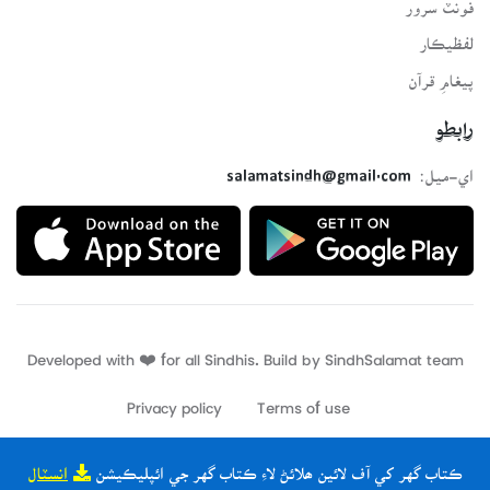
فونٽ سرور
لفظيڪار
پيغامِ قرآن
رابطو
اي-ميل:
salamatsindh@gmail.com
Developed with ❤️ for all Sindhis. Build by
SindhSalamat
team
Privacy policy
Terms of use
ڪتاب گهر کي آف لائين ھلائڻ لاءِ ڪتاب گهر جي ائپليڪيشن
انسٽال