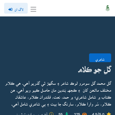
لاگ ان
شاعري
گل جو ڪلام
گل محمد گل سومرو لوڪ شاعر ۽ سگهڙ ٿي گذريو آھي. ھي ڪلام
مختلف ماڻھن کان ۽ ڪجهہ بَندين مان حاصل ڪيو ويو آھي. ھن
ڪتاب ۾ شامل شاعريءَ ۾ حمد، نعت، قلندرانہ ڪلام، عاشقانہ
ڪلام، سُر وارا ڪلام، سارنگ جا بيت ۽ ٻي شاعري شامل آھي.
4.5/5.0
275
55
آخري ڀيرو اپڊيٽ ٿيو: