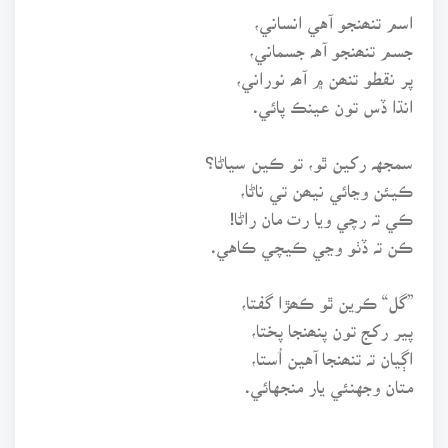
اسم تنھنجو آهي انساني،
جسم تنھنجو آهہ جسماني،
پر نقطو تنھن ۾ آھہ نوراني،
انڌا ڏس تون عينڪ پائي.
سمجهہ رکين ٿو، تو ڪين سياڻا؟
ڪيئن وڃائي نيھن تي ناڻا،
ڪي تہ رچي ويا رت مان راڻا!
ڪن تہ ڏٺو وڃي ڪيچي ڪاهي.
”گل“ ڪرين ٿو ڪھڙا گفتا،
پير رکج تون پنھنجا پختا،
اڳيان تہ تنھنجا آهين اُستا،
متان وجهنئي يار منجهائي.