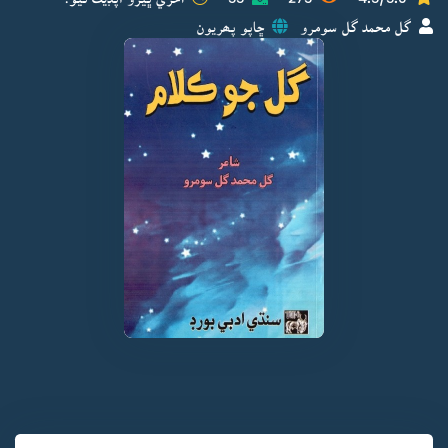
گل محمد گل سومرو
ڇاپو پھريون