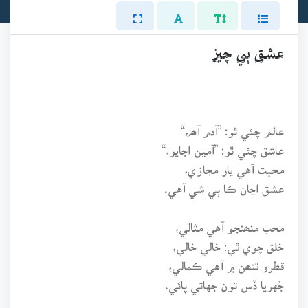
عشق ٻي چيز
عالم چئي ٿو: ”آدم آھہ،“
عاشق چئي ٿو: ”آمين اجايو،“
محبت آهي يار مجازي،
عشق اڃان ڪا ٻي شي آهي.
محب منھنجو آهي مثالي،
خلق چوي ٿي: خالي خالي،
قطرو تنھن ۾ آهي ڪمالي،
جُهريا ڏس تون جهاتي پائي.