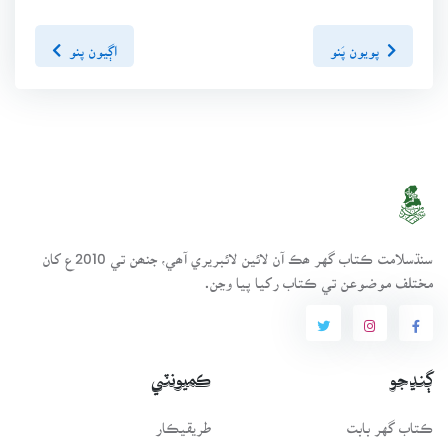
پويون پَنو
اڳيون پنو
سنڌسلامت ڪتاب گهر ھڪ آن لائين لائبريري آھي، جنھن تي 2010ع کان
مختلف موضوعن تي ڪتاب رکيا پيا وڃن.
ڳنڍجو
ڪميونٽي
ڪتاب گهر بابت
طريقيڪار