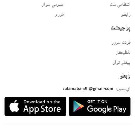
انتظامي سَٿ
عمومي سوال
رابطو
فورم
پراجيڪٽ
فونٽ سرور
لفظيڪار
پيغامِ قرآن
رابطو
اي-ميل:
salamatsindh@gmail.com