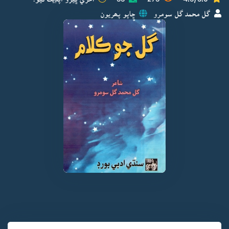
گل محمد گل سومرو
ڇاپو پھريون