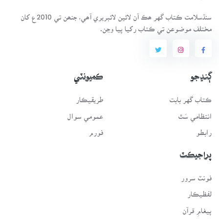
سنڌسلامت ڪتاب گهر ھڪ آن لائين لائبريري آھي، جنھن تي 2010ع کان
مختلف موضوعن تي ڪتاب رکيا پيا وڃن.
ڳنڍجو
ڪميونٽي
ڪتاب گهر بابت
طريقيڪار
انتظامي سَٿ
عمومي سوال
رابطو
فورم
پراجيڪٽ
فونٽ سرور
لفظيڪار
پيغامِ قرآن