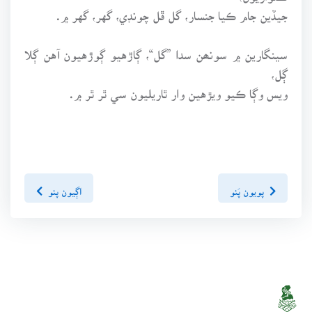
جيڏين جام ڪيا جنسار، گل ڦل چونڊي، گهر، گهر ۾.
سينگارين ۾ سونھن سدا ”گل“، ڳاڙهيو ڳوڙهيون آهن ڳلا
ڳل،
ويس وڳا ڪيو ويڙهين وار ٿاريليون سي ٿر ٿر ۾.
پويون پَنو
اڳيون پنو