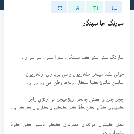
سارنگ جا سينگار
سارنگ سئو سئو ڪيا سينگار، ساوا سبزا، سر سر ۾.
مولي ڪيا مينھن ملھاريون وسي ڀريا ويء ولھاريون،
سائين سانوڻ ڪيا سڪار، ويڙھہ وطن جي ور ور ۾.
ڇڇر ڇنن ۾ ڪئي ڇانڇر، ويڙهيچن تي وٺڙي واڇر،
ڪنڍيون ڪڏيو ڪن ڪُڏ ڪار ڪڪيون ڪاريون ڪرڪر ۾.
بادل ڪيئون بوندون بھاريون ڪڪر ڏسيو ڪن ڪوڏ
ڪنواريون،