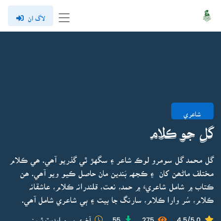
لاگ ان
شاعري
گل جو ڪلام
گل محمد گل سومرو لوڪ شاعر ۽ سگهڙ ٿي گذريو آھي. ھي ڪلام
مختلف ماڻھن کان ۽ ڪجهہ بَندين مان حاصل ڪيو ويو آھي. ھن
ڪتاب ۾ شامل شاعريءَ ۾ حمد، نعت، قلندرانہ ڪلام، عاشقانہ
ڪلام، سُر وارا ڪلام، سارنگ جا بيت ۽ ٻي شاعري شامل آھي.
4.5/5.0
275
55
آخري ڀيرو اپڊيٽ ٿيو: