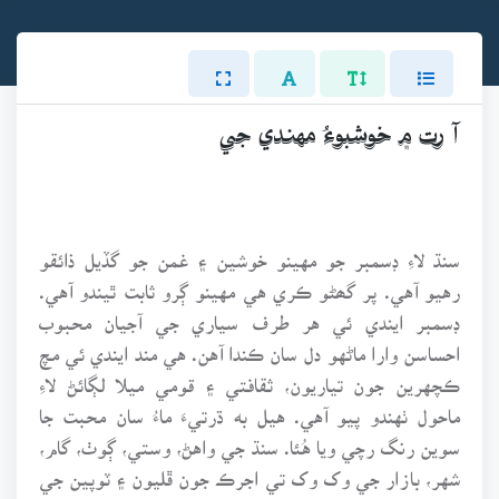
آ رت ۾ خوشبوءُ مهندي جي
سنڌ لاءِ ڊسمبر جو مهينو خوشين ۽ غمن جو گڏيل ذائقو
رهيو آهي. پر گھڻو ڪري هي مهينو ڳرو ثابت ٿيندو آهي.
ڊسمبر ايندي ئي هر طرف سياري جي آجيان محبوب
احساسن وارا ماڻهو دل سان ڪندا آهن. هي مند ايندي ئي مچ
ڪچهرين جون تياريون، ثقافتي ۽ قومي ميلا لڳائڻ لاءِ
ماحول ٺهندو پيو آهي. هيل به ڌرتيءَ ماءُ سان محبت جا
سوين رنگ رچي ويا هُئا. سنڌ جي واهڻ، وستي، ڳوٺ، گام،
شهر، بازار جي وک وک تي اجرڪ جون ڦليون ۽ ٽوپين جي