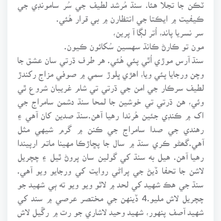
ٽڪن جا تجلا هئا. سنڌ مُرشد لطيف جي سُر سامونڊي جي
ڪيفيت ۾ ايڪتا جي انتظارن ۾ بي قرار هُئي.
سر نسريا پاند، اُتر لڳا آ پرين،
مون تو ڪارڻ ڪانڌ سهسين سُکائون ڪيون.
سنڌ آرس موڙي اُٿي پئي هُئي. هر طرف ڌرتي سان عشق جا
وچن ورجايا پئي ويا، اهڙي ڀلوڙ سمي ۾ صوفي مزاج رکندڙ
لطيف سرڪار جي امن جي ڌرتي تي شام غريبان شروع ٿي
وئي، هن ڌرتي تي خوشين جا لمحا سنڌ دشمن سامراج جي
اک ۾ ڪنڊي جئين هُرندا رهيا آهن.سنڌ صدين کان آهي ۽
رهندي جي صدا سامراج جي ڪنن ۾ گرم شيهي مثل
آهي.گھڻو ڪري سنڌ ۾ سال جا پڇاڙڪا مهينا ماتم ارپيندا
رهيا آهن. هيل به سنڌ کي گولين سان پروڻ ٿيل ۽ چچريل
لاشن جا تحفا ڏيڻ جي پراڻي روايت کي ورجايو ويو آهي.
سنڌ جي هڪ شهيد کي لحد ۾ لاٿو ويو ويو ته ٻي شهيد جو
چچريل لاش مليو.4 ڏينهن جي مختصر عرصي ۾ سند کي
شهيد آصف پنهور، شهيد وحيد لاشاري جو رت ۾ رڱيل لاش