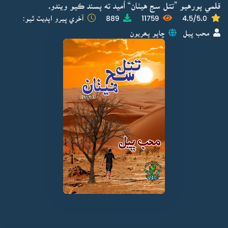
قلمي پورهيو ”تتل سج هيٺان“ اُميد ته پسند ڪيو ويندو.
4.5/5.0
11759
889
آخري ڀيرو اپڊيٽ ٿيو:
محب ڀيل
ڇاپو پھريون