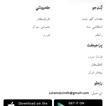
ڳنڍجو
ڪميونٽي
ڪتاب گهر بابت
طريقيڪار
انتظامي سَٿ
عمومي سوال
رابطو
فورم
پراجيڪٽ
فونٽ سرور
لفظيڪار
پيغامِ قرآن
رابطو
اي-ميل:
salamatsindh@gmail.com