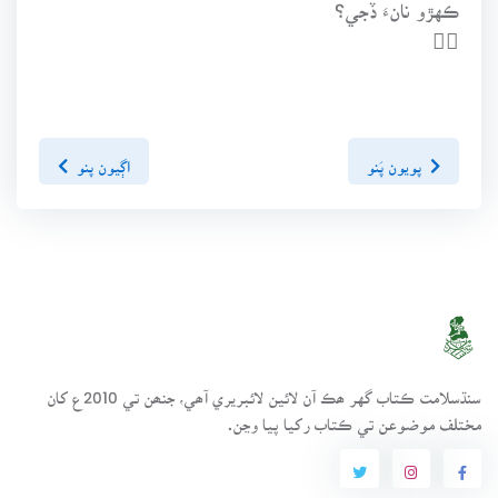
ڪهڙو نانءَ ڏجي؟

پويون پَنو
اڳيون پنو
سنڌسلامت ڪتاب گهر ھڪ آن لائين لائبريري آھي، جنھن تي 2010ع کان
مختلف موضوعن تي ڪتاب رکيا پيا وڃن.