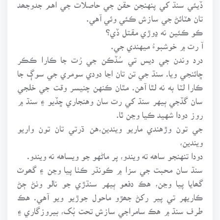
ڏيئي سنڌ کي پنهنجن حقن جي حاصلات جي اهم جدوجھد
تان هٽائڻ جي سازش ڪئي وئي آهي.
ڪو ڪئين نه ڍوڙي مقتل ڏي؟
آ رت ۾ خوشبوءُ ميهندي جي.
درد وندن جي ديس تي سُڏڪن جي رُت جا ڪارا ڪڪر
ڇائنجي ويا. سنڌ جي تن تان اڃا دودي سومري جي سوڳ جا
ڪارا لٽا به نه لٿا آهن. مٿان ڪنهن چنيسر وقت جي خلجي
سان گڏجي ٻيهر سنڌ کي رت سان وهنجاري ڇڏيو ۽ سنڌ ۾
روز دودا شهيد ڪيا وڃن ٿا.
جي تون وڙهندي ماريو ويندين،هن ڌرتي تان تون واريو
ويندين،
دودا تنهنجو ساهه ته ويندو، پر ماڻهو جو ويساهه نه ويندو.
سنڌ سان محبت جي سزا ۾ ڪونڌر ڪٺا پيا وڃن ۽ گھوٽ
گھايا پيا وڃن، هڪ دفعو ٻيهر سنڌڙي جو نالو وٺڻ ڄڻ
ڪاريهر تي پير رکڻ جھڙو ماحول جوڙيو ويو آهي. هڪ
طرف سنڌ ۾ هڪ سامراجي سازش تحت بُک، بيروزگاري ۽