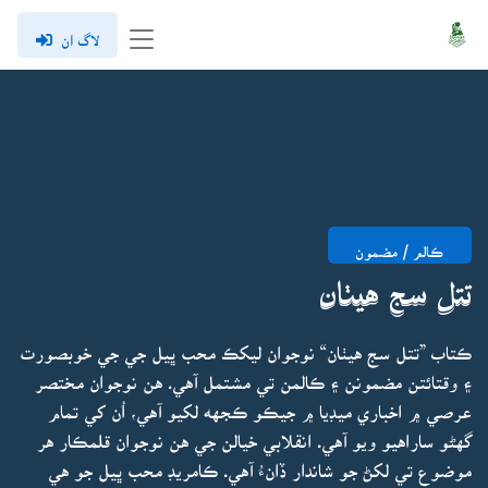
لاگ ان
ڪالم / مضمون
تتل سج هيٺان
ڪتاب ”تتل سج هيٺان“ نوجوان ليکڪ محب ڀيل جي جي خوبصورت
۽ وقتائتن مضمونن ۽ ڪالمن تي مشتمل آهي. هن نوجوان مختصر
عرصي ۾ اخباري ميڊيا ۾ جيڪو ڪجهه لکيو آهي، اُن کي تمام
گهڻو ساراهيو ويو آهي. انقلابي خيالن جي هن نوجوان قلمڪار هر
موضوع تي لکڻ جو شاندار ڏانءُ آهي. ڪامريڊ محب ڀيل جو هي