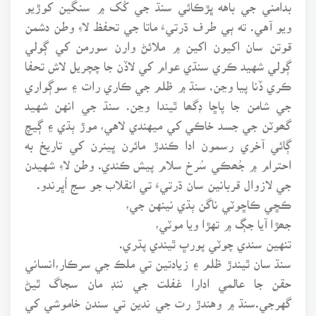
بدامني جي باهه ڀڙڪائي سنڌ جي کُک ۾ سنگين کوڙيو
ويو آهي. ته ٻي طرف ڌرتيءَ ماتا جي تحفظ لاءِ وطن دشمن
قوتن سان اکيون اکين ۾ ملائڻ وارن سورمن کي ڳولي
ڳولي شهيد ڪري سنڌي عوام کي لاڏن جا چچريل لاش تحفا
ڪري ڏنا پيا وڃن. سنڌ ۾ ظلم جي ڪاري رات ۽ سوڳواري
جي شامن جا پاڇا ڊگھا ٿيندا وڃن. سنڌ جي انهن شهيد
گھوٽن جي جسد خاڪي کي ميهندي لاهي، موڙ ٻڌي ۽ ڳيچ
ڳائي آخري رسمون ادا ڪندڙ مائرن ڀينرن کي تاريخ به
احترام ۾ جُھڪي سُرخ سلام پيش ڪندي. وطن لاءِ شهيدن
جي لازوال قربانين سان ڌرتيءَ تي انقلاب جو سج اُڀرندو.
ڪڇي ڪاڇوٽي ناگن ٻڌي نينهن جي،
جھڙا آيا جڳ ۾ تهڙا ويا موٽي،
تنهين سندي چوٽي پورڀ ٿيندي پڌري.
سنڌ سان ٿيندڙ ظلم ۽ زيادتين تي ملڪ جي سرڪار،انساني
حقن جا عالمي ادارا غفلت جي ننڊ مان سجاگ ٿيڻ
گهرجي.سنڌ ۾ وهندڙ رت جي ندين تي سندن خاموشي کي