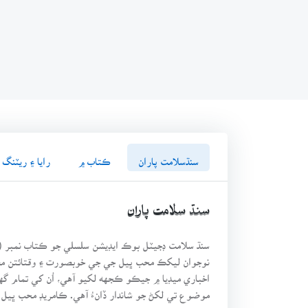
سنڌسلامت پاران
ڪتاب ۾
رايا ۽ ريٽنگ
سنڌ سلامت پاران
نوجوان ليکڪ محب ڀيل جي جي خوبصورت ۽ وقتائتن م
اخباري ميڊيا ۾ جيڪو ڪجهه لکيو آهي، اُن کي تمام گهڻ
موضوع تي لکڻ جو شاندار ڏانءُ آهي. ڪامريڊ محب ڀيل ج