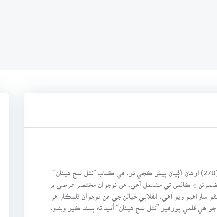
سنڌ سلامت ڊجيٽل بوڪ ايڊيشن سلسلي جو ڪتاب نمبر (270) اوهان اڳيان پيش ڪجي ٿو. هي ڪتاب ”تتل سج هيٺان“
ضمونن ۽ ڪالمن تي مشتمل آهي. هن نوجوان مختصر عرصي ۾
و ساراهيو ويو آهي. انقلابي خيالن جي هن نوجوان قلمڪار هر
و هي قلمي پورهيو ”تتل سج هيٺان“ اُميد ته پسند ڪيو ويندو.