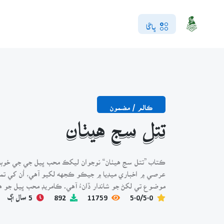
ڀاڱا
ڪالم / مضمون
تتل سج هيٺان
ڪتاب ”تتل سج هيٺان“ نوجوان ليکڪ محب ڀيل جي جي خوبص
عرصي ۾ اخباري ميڊيا ۾ جيڪو ڪجهه لکيو آهي، اُن کي تمام
موضوع تي لکڻ جو شاندار ڏانءُ آهي. ڪامريڊ محب ڀيل جو هي 
5.0/5.0
11759
892
5 سال اڳ