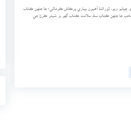
اب سامروٽي پبليڪيشن ٿرپارڪر پاران 2016ع ۾ ڇپايو ويو. ٿورائتا آهيون پياري پرڪاش ڪرماڻيءَ جا جنهن ڪتاب
احب جا جنهن ڪتاب سنڌ سلامت ڪتاب گهر ۾ شيئر ڪرڻ جي