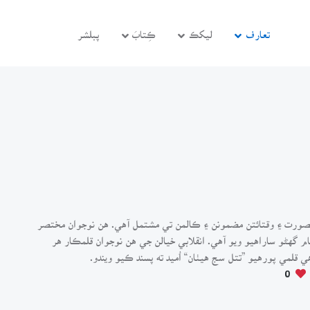
تعارف
ليکڪ
ڪِتابَ
پبلشر
ورت ۽ وقتائتن مضمونن ۽ ڪالمن تي مشتمل آهي. هن نوجوان مختصر
 گهڻو ساراهيو ويو آهي. انقلابي خيالن جي هن نوجوان قلمڪار هر
قلمي پورهيو ”تتل سج هيٺان“ اُميد ته پسند ڪيو ويندو.
0