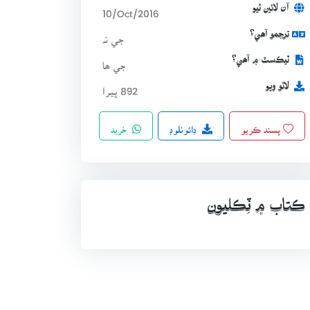
آن لائين ٿيو
10/Oct/2016
ترجمو آھي؟
جي نہ
ٽيڪسٽ ۾ آھي؟
جي ھا
لاٿو ويو
892 ڀيرا
ڊائونلوڊ
خريد
پسند ڪريو
ڪتاب ۾ ٽِڪليون