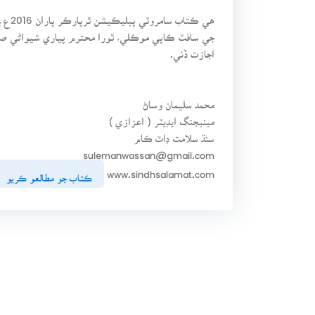
هي ڪت
جي سافٽ ڪاپي موڪلي، ٿورا محترم پياري شيواڻي ص
اجازت ڏني.
محمد سليمان وساڻ
مينيجنگ ايڊيٽر ( اعزازي )
سنڌ سلامت ڊاٽ ڪام
sulemanwassan@gmail.com
www.sindhsalamat.com
ڪتاب جو مطالعو ڪريو