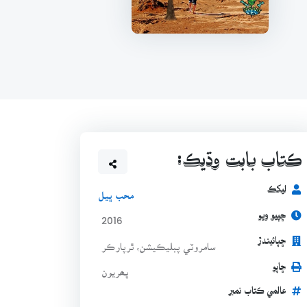
ڪتاب بابت وڌيڪ:
ليکڪ
محب ڀيل
ڇپيو ويو
2016
ڇپائيندڙ
سامروٽي پبليڪيشن، ٿرپارڪر
ڇاپو
پھريون
عالمي ڪتاب نمبر