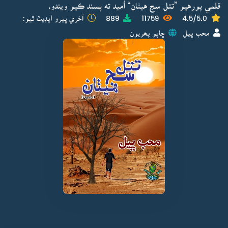
قلمي پورهيو ”تتل سج هيٺان“ اُميد ته پسند ڪيو ويندو.
4.5/5.0
11759
889
آخري ڀيرو اپڊيٽ ٿيو:
محب ڀيل
ڇاپو پھريون