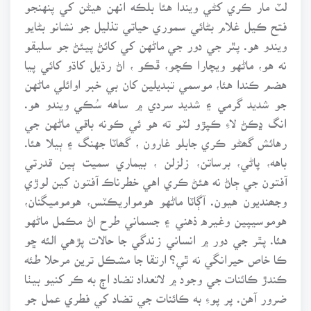
لٽ مار ڪري کڻي ويندا هئا بلڪه انهن هيڻن کي پنهنجو
فتح ڪيل غلام بڻائي سموري حياتي تذليل جو نشانو بڻايو
ويندو هو. پٿر جي دور جي ماڻهن کي کائڻ پيئڻ جو سليقو
نه هو، ماڻهو ويچارا ڪچو، ڦڪو ، اڻ رڌيل کاڌو کائي پيا
هضم ڪندا هئا، موسمي تبديلين کان بي خبر اوائلي ماڻهن
جو شديد گرمي ۽ شديد سردي ۾ ساهه سُڪي ويندو هو.
انگ ڍڪڻ لاءِ ڪپڙو لٽو ته هو ئي ڪونه باقي ماڻهن جي
رهائش گھڻو ڪري جابلو غارون ، گھاٽا جهنگ ۽ ٻيلا هئا.
باهه، پاڻي، برساتن، زلزلن ، بيماري سميت ٻين قدرتي
آفتون جي ڄاڻ نه هئڻ ڪري اهي خطرناڪ آفتون کين لوڙي
وجھنديون هيون. آڳاٽا ماڻهو هومواريڪٽس، هوموميگنان،
هوموسيپين وغيره ذهني ۽ جسماني طرح اڻ مڪمل ماڻهو
هئا. پٿر جي دور ۾ انساني زندگي جا حالات پڙهي الئه ڇو
ڪا خاص حيرانگي نه ٿي؟ ارتقا جا مشڪل ترين مرحلا طئه
ڪندڙ ڪائنات جي وجود ۾ لاتعداد تضاد اڄ به ڪر کنيو بيٺا
ضرور آهن. پر پوءِ به ڪائنات جي تضاد کي فطري عمل جو