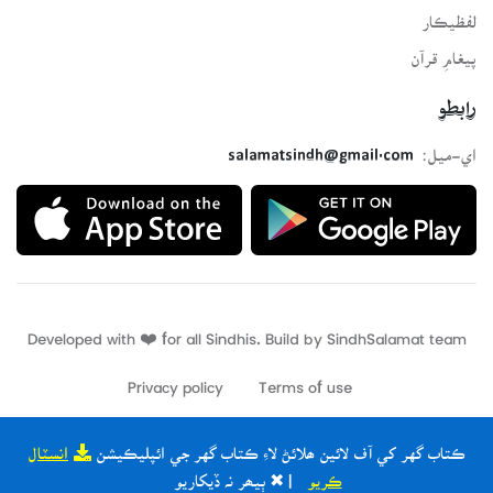
لفظيڪار
پيغامِ قرآن
رابطو
اي-ميل:
salamatsindh@gmail.com
Developed with ❤️ for all Sindhis. Build by
SindhSalamat
team
Privacy policy
Terms of use
ڪتاب گهر کي آف لائين ھلائڻ لاءِ ڪتاب گهر جي ائپليڪيشن
انسٽال
ڪريو
| ✖ ٻيھر نہ ڏيکاريو