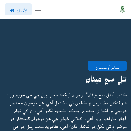
لاگ ان
ڪالم / مضمون
تتل سج هيٺان
ڪتاب ”تتل سج هيٺان“ نوجوان ليکڪ محب ڀيل جي جي خوبصورت
۽ وقتائتن مضمونن ۽ ڪالمن تي مشتمل آهي. هن نوجوان مختصر
عرصي ۾ اخباري ميڊيا ۾ جيڪو ڪجهه لکيو آهي، اُن کي تمام
گهڻو ساراهيو ويو آهي. انقلابي خيالن جي هن نوجوان قلمڪار هر
موضوع تي لکڻ جو شاندار ڏانءُ آهي. ڪامريڊ محب ڀيل جو هي