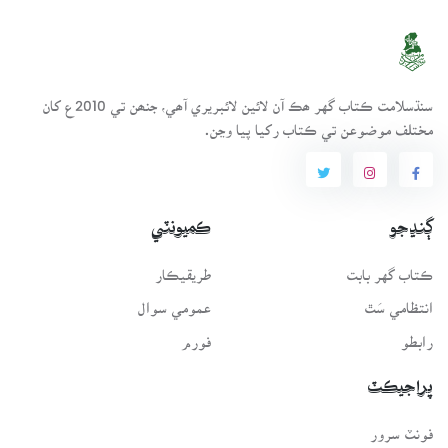
سنڌسلامت ڪتاب گهر ھڪ آن لائين لائبريري آھي، جنھن تي 2010ع کان
مختلف موضوعن تي ڪتاب رکيا پيا وڃن.
ڳنڍجو
ڪميونٽي
ڪتاب گهر بابت
طريقيڪار
انتظامي سَٿ
عمومي سوال
رابطو
فورم
پراجيڪٽ
فونٽ سرور