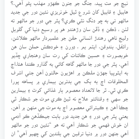
نيچ جو مت ڀيد، جنگ جو جنون ڪهڙو مهذب پڻو آهي.؟
هابيل ۽ قابيل کان شروع ٿيل خونريزي نئين دور جي جديد
ماڻهو تي به ڇو دنگ نٿي ڪري؟ پٿر جي دور جو ماڻهو ته
لٺن ، ڌڪن ۽ ڏڦن سان وڙهندو هو پر وسيع دنيا کي گلوبل
وليج ٺاهي رهندڙ انساني حقن جو علمبردار ماڻهو ڪلاشن،
رائفل، بندوقن، ايٽم بم ، ڊورن ۽ خودڪش حملن سان هن
خوبصورت ۽ حسين ڪائنات کي رت سان وهنجاري ڇڏيو
آهي. پٿر جي دور جا ماڻهو گاهه کائي به گذارو ڪندا هئا.اڄ
به ايٿوپيا جهڙن ملڪن ۾ اهڙيون حالتون آهن جتي اشرف
المخلوقات اڄ به بک جي بدترين بيماري ۾ پساهه پورا
ڪري ٿي. ٿر جا لاتعداد معصوم ٻار غذائي کوٽ ۽ بيمارين
جو سهي ۽ وقتائتو علاج نه ٿيڻ ڪري موت جو شڪار ٿي
چڪا آهن ۽ ڪيترائي معصوم اڄ به موت جي منهن ۾ آهن.
يعني پٿر جي دور ۽ هن جديد دور بابت جيڪڏهن ڪو آدمي
ان خوش فهمي جو شڪار آهي ته هو “نئين دور جو ماڻهو
آهي جنهن دور ۾ دنيا ترقين جي بلندين کي ڇهيو آهي” ان