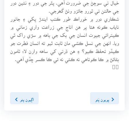
خيال تي سوچڻ جي ضرورت آهي. پٿر جي دور ۽ نئين دور
جي حالتن تي ٿورو جائزو وٺڻ گھرجي.
شڪاري دور ۾ خوراڪ طور ڪتب ايندڙ پکي ۽ جانور
ناياب ڪونه هئا پر هن اناج جي زراعت واري زماني ۾
ڪيترائي جيوت انسان جي بک جي باهه ۾ سڙي راک ٿي
ويا. انهن جي نسل ڪشي مان ثابت ٿيو ته انسان فطرت جو
ڪيڏو تحفظ ڪيو؟ ۽ هن ڌرتي کي ساهه وارن لاءِ ٽامون
بڻائڻ ۾ ڪا ڪوتاهي نه ڪئي نه ئي ڪا ڪسر ڇڏي آهي.

پويون پَنو
اڳيون پنو