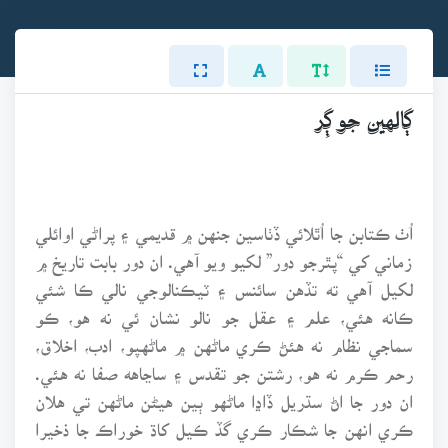
ڳالهين جو ڳِر
اُٺ ڪتابن جا اُٿلائي ڏٺاسين جنهن ۾ قديمي ۽ پراڻي اوائلي
زماني کي “پٿرجو دور” لکيو ويو آهي. ان دور بابت تاريخ ۾
لکيل آهي ته تڏهن سائنس ۽ ٽيڪنالوجي نالي ڪا شئي
ڪانه هئي، علم ۽ عقل جو نالو نشان ئي نه هو، ڪو
سماجي نظام نه هئڻ ڪري ماڻهن ۾ ماڻهپو، ادب، اخلاق،
رحم ڪرم نه هو، رشتن جو تقدس ۽ ساڃاهه صفا نه هئي.
ان دور جا اڻ سڌريل ڏاڍا ماڻهو ٻين هيڻن ماڻهن تي هلان
ڪري انهن جا شڪار ڪري گڏ ڪيل کاڌ خوراڪ جا ذخيرا