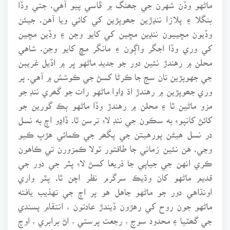
ماڻهو وڏن شهرن جي جھنگ ۾ ڦاسي پيو آهي. جتي وڏا
بنگلا ۽ پلازا ننڍڙين جھوپڙين کي کائي ويا آهن. جيئن
وڏيون مڇييون ننڍين مڇين کي کايو وڃن ۽ وڏين مڇين
کي وري وڏا اجگر واڳون ۽ مانگر مڇ کايو وڃن. شاهي
محلن ۾ رهندڙ نئين دور جو جديد ماڻهو ڀر ۾ اڏيل غريبن
جي جهوپڙين تان سج جا ڪرڻا کسڻ جي ڪوشش ۾ آهي. پر
وري جھوپڙين ۾ رهندڙ اڌ ڍاوا ماڻهو رات جو گھري ننڊ جو
مزو ماڻين ٿا ۽ محلن ۾ رهندڙ وڏا ماڻهو ٻڪ گورين جو
کائڻ کانپوءِ به سڪون جي ننڊ لاءِ ترسن ٿا. ڏاڍو اڄ به نسل
در نسل هيڻن پورهيتن جي پگھر جي ڪمائي هڙپ ڪيو
وڃي. هن نئين زماني جا طاقتور ٽولا ڪمزورن تي ڪاهون
ڪري انهن جي جياپي جا ذريعا کسڻ لاءِ پٿر جي دور جي
قديم ماڻهو کان وڌيڪ سرگرم نظر اچن ٿا. پٿر واري
اونڌاهي دور جو ماڻهو جاهل هو پر اڄ جي تهذيب يافته
ماڻهو جون روح کي رهڙون ڏيندڙ عادتون ، انتقام پسندي
جي گھٽيا ۽ محدود سوچ ، رجعت پرستي ، اڻ برابري ، اوچ