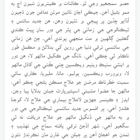
حصو سمجھيو وڃي ٿو. ڪائنات ۾ ڪيتريون شيون اڄ به
ممو بڻيل آهن. جيڪي اڃان تائين موٽن دماغن جون ڌڄيون
اُڏايو ڇڏين پر ڀيڄي ۾ نٿيون وهن. هن جديد سائنس ۽
ٽيڪنالوجي جي زماني جي پٿر جي دور سان ڀيٽ ڪندي
گھڻين ڳالهين ۾ مت منجهي پوندي آهي. ڄڻ هن زماني
جي سائنسي ترقي دنيا جي روين کي بدلائڻ ۾ مڪمل طور
ناڪام ٿي چڪي آهي. نانگ جي ڪکيل ماڻهو لاءِ هن دور
۾ اينٽي سنيڪ وينيم ويڪسين ڇتي ڪُتي جي کاڌل ماڻهو
لاءِ ويرورب ويڪسين، پوليو، ماتا، مليريا، ڪاري سائي
سميت خطرناڪ مرضن جو علاج ممڪن بڻجي چڪو آهي،
ماڻهن جا عضوا مشيني اسپئيرپارٽ جيئن بدلايا پيا وڃن،
ايڊز ۽ ڪينسر جهڙين لاعلاج بيماري جي علاج لاءِ کوجنا
هلندڙ آهي. پر افسوس جديد سائنسي ٽيڪنالوجي جي دور
۾ به ماڻهو جي ڏنگيل ماڻهو جو علاج دريافت نه ٿي
سگھيو آهي. شهر اڏجڻ ترقي يافته سماج جي تهذيب ۽
تمدن جو اهڃاڻ آهن پر جبلن جي غارن مان نڪرندڙ نئون