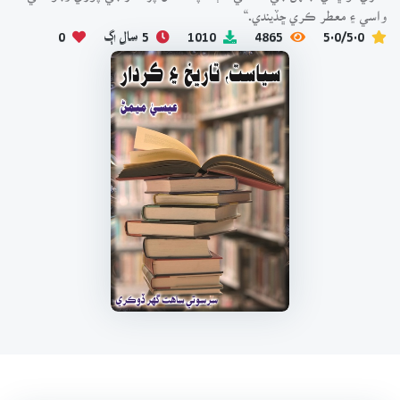
واسي ۽ معطر ڪري ڇڏيندي.“
5.0/5.0
4865
1010
5 سال اڳ
0