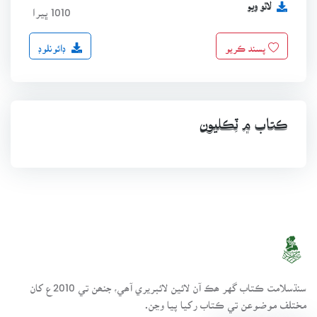
لاٿو ويو
1010 ڀيرا
ڊائونلوڊ
پسند ڪريو
ڪتاب ۾ ٽِڪليون
سنڌسلامت ڪتاب گهر ھڪ آن لائين لائبريري آھي، جنھن تي 2010ع کان
مختلف موضوعن تي ڪتاب رکيا پيا وڃن.