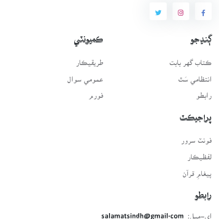
ڳنڍجو
ڪميونٽي
ڪتاب گهر بابت
طريقيڪار
انتظامي سَٿ
عمومي سوال
رابطو
فورم
پراجيڪٽ
فونٽ سرور
لفظيڪار
پيغامِ قرآن
رابطو
اي-ميل:
salamatsindh@gmail.com