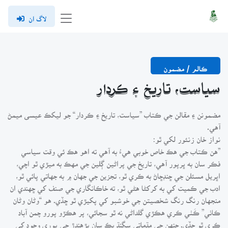
لاگ ان
ڪالم / مضمون
سياست، تاريخ ۽ ڪردار
مضمونن ۽ مقالن جي ڪتاب ”سياست، تاريخ ۽ ڪردار“ جو ليکڪ عيسى ميمڻ
آهي.
نواز خان زنئور لکي ٿو:
”هن ڪتاب جي هڪ خاص خوبي هيءُ به آهي ته اهو هڪ ئي وقت سياسي
فڪر سان به ڀرپور آهي، تاريخ جي پراڻين ڳلين جي مهڪ به ميڙي ٿو اچي،
اڀريل مسئلن جي ڇنڊڇاڻ به ڪري ٿو، تجزين جي جهان ۾ به جهاتي پائي ٿو،
ادب جي ڪميت کي به کرکڻا هڻي ٿو، ته خاڪانگاري جي صنف کي ڇهندي ان
منجهان رنگ رنگ شخصيتن جي خوشبو کي پکيڙي ٿو ڇڏي. هو “وڻان وڻان
ڪاٺي” ڪَٺي ڪري هڪڙي گلداڻي نه ٿو سجائي، پر هڪڙو پورو چمن آباد
ڪري ٿو ڇڏي. جنهن جي مڌماتي سڳنڌ پڪ سان پڙهندڙ جي پوري وجود کي