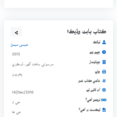
ڪتاب بابت وڌيڪ:
ليکڪ
عيسى ميمڻ
ڇپيو ويو
2013
ڇپائيندڙ
سرسوتي ساهت گهر، ڏوڪري
ڇاپو
پھريون
عالمي ڪتاب نمبر
آن لائين ٿيو
14/Dec/2016
ترجمو آھي؟
جي نہ
ٽيڪسٽ ۾ آھي؟
جي ھا