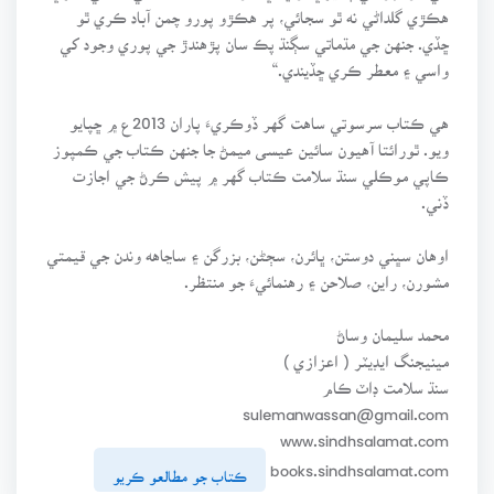
هڪڙي گلداڻي نه ٿو سجائي، پر هڪڙو پورو چمن آباد ڪري ٿو
ڇڏي. جنهن جي مڌماتي سڳنڌ پڪ سان پڙهندڙ جي پوري وجود کي
واسي ۽ معطر ڪري ڇڏيندي.“
هي ڪتاب سرسوتي ساهت گهر ڏوڪريءَ پاران 2013ع ۾ ڇپايو
ويو. ٿورائتا آهيون سائين عيسى ميمڻ جا جنهن ڪتاب جي ڪمپوز
ڪاپي موڪلي سنڌ سلامت ڪتاب گهر ۾ پيش ڪرڻ جي اجازت
ڏني.
اوهان سڀني دوستن، ڀائرن، سڄڻن، بزرگن ۽ ساڃاهه وندن جي قيمتي
مشورن، راين، صلاحن ۽ رهنمائيءَ جو منتظر.
محمد سليمان وساڻ
مينيجنگ ايڊيٽر ( اعزازي )
سنڌ سلامت ڊاٽ ڪام
sulemanwassan@gmail.com
www.sindhsalamat.com
books.sindhsalamat.com
ڪتاب جو مطالعو ڪريو