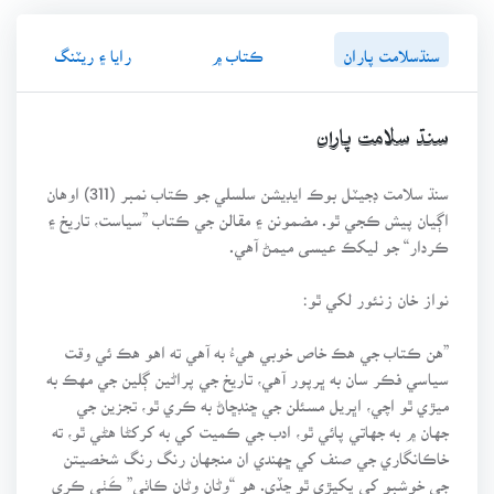
سنڌسلامت پاران
ڪتاب ۾
رايا ۽ ريٽنگ
سنڌ سلامت پاران
سنڌ سلامت ڊجيٽل بوڪ ايڊيشن سلسلي جو ڪتاب نمبر (311) اوهان
اڳيان پيش ڪجي ٿو. مضمونن ۽ مقالن جي ڪتاب ”سياست، تاريخ ۽
ڪردار“ جو ليکڪ عيسى ميمڻ آهي.
نواز خان زنئور لکي ٿو:
”هن ڪتاب جي هڪ خاص خوبي هيءُ به آهي ته اهو هڪ ئي وقت
سياسي فڪر سان به ڀرپور آهي، تاريخ جي پراڻين ڳلين جي مهڪ به
ميڙي ٿو اچي، اڀريل مسئلن جي ڇنڊڇاڻ به ڪري ٿو، تجزين جي
جهان ۾ به جهاتي پائي ٿو، ادب جي ڪميت کي به کرکڻا هڻي ٿو، ته
خاڪانگاري جي صنف کي ڇهندي ان منجهان رنگ رنگ شخصيتن
جي خوشبو کي پکيڙي ٿو ڇڏي. هو “وڻان وڻان ڪاٺي” ڪَٺي ڪري