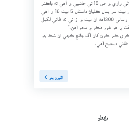
ته ظاهر ۾ زاني ۽ اندر ۾ معصوم چوڻ جرم کي هٿي ملندي ان ڪري اهو موقف صحيح نه آهي شاهه جو رسالو شاهواڻي واري ۾ ص 15 تي حاشيي ۾ آهي ته ڊاڪٽر
بلوچ قلمي رسالن کي ڀيٽي ان بيت جي پڙهڻي زاني نه پر ظاني لکي آهي.” ڊاڪٽر بلوچ جي ترتيب ڏنل رسالي ۾ اهو بيت سر يمان ڪلياڻ داستان 5 بيت 16 ۾ آهي
ڊاڪٽڙ صاحب موجب مد ۽ حس رسالن يعني خير محمد فقير هالاڻي جي قلمي رسالي 1287هه ۽ ميان حسين جي قلمي رسالي 1300هه ان بيت ۾ زاني نه ظاني لکيل
قت ۾ هو غور فڪر ۾ محو آهن.”
ي انڪري ڪم ڪرڻ کان اڳ جانچ ڪجي ان شڪ جو
 ظاني صحيح آهي.
اڳيون پنو
رابطو