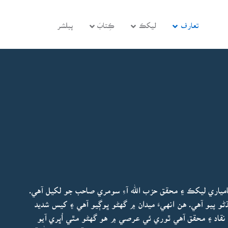
تعارف
ليکڪ
ڪِتابَ
پبلشر
امياري ليکڪ ۽ محقق حزب الله آءِ سومري صاحب جو لکيل آهي.
ڌڻو پيو آهي. هن انهيءَ ميدان ۾ گهڻو ڀوڳيو آهي ۽ کيس شديد
 نقاد ۽ محقق آهي ٿوري ئي عرصي ۾ هو گهڻو مٿي اُڀري آيو