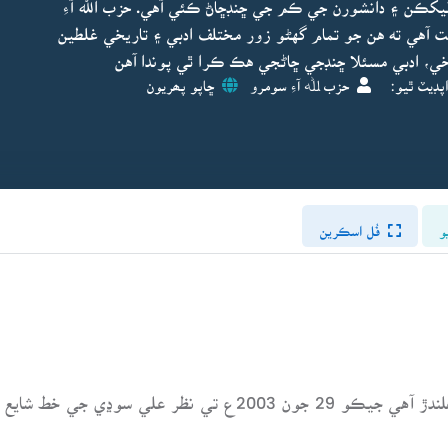
يکڪن ۽ دانشورن جي ڪم جي ڇنڊڇاڻ ڪئي آهي. حزب الله آءِ
 آهي ته هن جو تمام گهڻو زور مختلف ادبي ۽ تاريخي غلطين
ي، ادبي مسئلا ڇنڊجي ڇاڻجي هڪ ڪرا ٿي پوندا آهن
پڊيٽ ٿيو:
حزب ﷲ آءِ سومرو
ڇاپو پھريون
و
فُل اسڪرين
روزانه ڪاوش ۾ شاهه جي هڪ بيت تي بحث هلندڙ آهي جيڪو 29 جون 