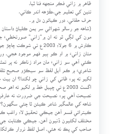
ظاهر ۾ زاني فڪر منجهه فنا ٿيا،
تنين کي تعليم جي،ڪُڙهه اندر ڪاني،
حرف حقاني، دور ڪيائون دل ۾.
(شاهه جو رسالو شهواڻي سر يمن ڪلياڻ داستان 5 بيت 16)
مون کي لڳي ٿو ته ان ۾“زاني“ صورتخطيءَ ج
ڪاوش ۾ 6 جولاءِ 2003ع 
ڪئي آهي سو زانيءَ مان مراد زناڪر نه پر ت
شاعريءَ ۾ ڪم آيل لفظ سو سيڪڙو صحيح تلفظ
اگسٽ 2003ع تي ڇپيل خط ۾ لکيو ته 
نصيحت آهي پوءِ نصيحت جي ضرورت نه عارفن 
شاهه کي عالمگير شاعر ڪيئن ٿا چئي سگهون؟ ان
ڪيترائي قسم آهن جيڪي تحقيق لاءِ راغب ڪن
مختلف لکڻيون ڏنيون آهن. جيڪي ڪتابت جي غ
صاحب کي پڪ نه هئي. اصل لفظ نروار ڪرڻکان ا