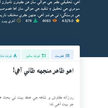
آهي. تحقيقي ڪم جي حوالي سان هن ڪيترن ناميارن ل
سومري جي تحقيق ۽ تنقيد جي حوالي سان اها خصوصيت
جي درستگيءَ تي هوندو آهي. جنهن ڪري مختلف تاريخ
4.5/5.0
4083
879
آخري ڀيرو ا
فھرست
فونٽ سائيز
فونٽ مٽاي
اهو ظاهر منجهه ظاني آهي!
جو بيت آهي ته: