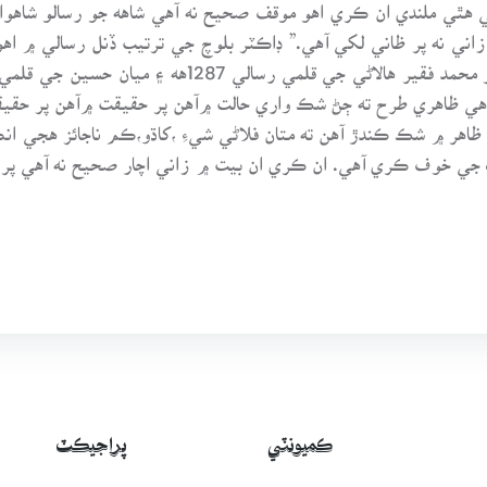
 اهي ظاهري طرح ته ڄڻ شڪ واري حالت ۾آهن پر حقيقت ۾آهن پر حقي
 ظاهر ۾ شڪ ڪندڙ آهن ته متان فلاڻي شيءِ ،کاڌو،ڪم ناجائز هج
 رب جي خوف ڪري آهي. ان ڪري ان بيت ۾ زاني اچار صحيح نه آهي پر
ڪميونٽي
پراجيڪٽ