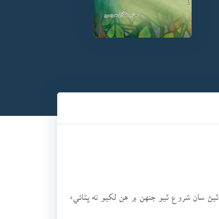
2003ع تي نظر علي سوڍي جي خط شايع ٿيڻ سان شروع ٿيو جنهن ۾ هن لکيو ته ڀٽائيءَ