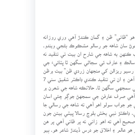
و “ظاني” ظن ۽ گمان ڪندڙ آهي وري روزانه
 ظاني چوڻ سان شاهه جو رسالو مشڪوڪ بڻجي ويندو.
ءَ ج خط شايع ٿيو جنهن موجب ڪنهن به شاهه جي شارح ان بيت تي تنقيد نه
سالڪ ۽ عارف ئي سڃاڻي سگهن ٿا ڀٽائيءَ جي
رسيو ريزالن کي منجهان زردي ظن” بيت ۾ظن
لکيو ته پوءِ ظاني کي زاني ڇو لکندا؟ ان بيت جو مطلب آهي ته جيڪي ظاهري اکين سان زاني،شرابي ۽ خراب لڳندا آهن ۽ ان تي تنقيد ڪندي ڊاڪٽر شفيق سني 7
ف ئي سمجهي سگهن ٿا. حالانڪه شاهه جي شعرن ۾
ِ آهي صرف عارفن جي سمجهڻ جوڳو چئي اسان
 جو جواب سولو اهو آهي ته شاهه جي رسالي جا
ڊاڪٽڙ نبي بخش بلوچ رسالا ڀيٽي بيتن جون
ح آهي ته اهو زاني نه پر ظاني آهي پر هن
و عالم ۽ اخلاق جو درس ڏيندڙ شاعر هو. ٻيو