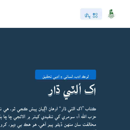
ڀاڱا
لوڪ ادب، لساني ۽ ادبي تحقيق
اک اُلٽي ڌار
ڪتاب ”اک الٽي ڌار“ اوهان اڳيان پيش ڪجي ٿو. هي ن
حزب الله آءِ سومري کي تنقيدي کيتر ۾ الائجي ڇا ڇا ٻ
مخالفت سان منهن ڏيڻو پيو آهي. هو هڪ بي ڊپو، کرو