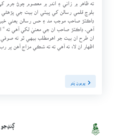
آهي. ڊاڪٽڙ صاحب ان جي معنيٰ لکي آهي ته “
ان طرح ان بيت جو اهومطلب بيهي ٿو ته صوفي
اظهار ان لاءِ نه آهي ته ته شڪي مزاج آهن پر
پويون پَنو
ڳنڍجو