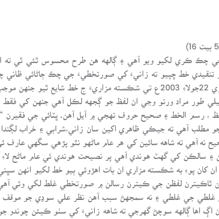
ي چڪ ڪري لکيو ويو آهي ۽ ڳالهه هن طرح محسوس ٿئي ٿي ته اه
تي شوڪت چاچڙ جو تنقيدي خط ڇپيو ته زانيءَ کي صورتخطيءَ جي چڪ ڄاڻائي
متان زانيءَ ۾ او ڪو ٻيو فهم موجود هجي. وري 22جولاءِ 2003ع تي شڪسته مزاري
مثيلي طور مراد ورتو وڃي ان لفظ جو ڳجهه لڪل آهي جنهن کي فقط 
 ، رسم الخط ۽ صحيح حروف تهجي ۾ آيل آهن. ڀٽائي جي فقيرن “ 
اهو صحيح نه آهي ته شاهه سائين کي هر عام ماڻهو نٿو پڙهي سگهي عار
۽ سالڪن کي گهٽ هوندي آهي پر نصيحت هوندي ئي عام ماڻح لاء
 کان پوءِ به شڪسته مزاري ان بات اهڙوئي ٻيو خط لکيو انهن سڀني
 ٿاڪيترن لفظن جي ڪيترن رسالن ۾ صورتخطي غلط لکي وئي آهي. 
لطي جي غلطي ۽ نه سمجهڻ سبب آهن نظر علي سوڍي جو موقف صحي
ڳ اها ڳالهه سوچڻ گهرجي ته شاهه زانيءَ کي سٺو ڪيئن چوندو جو ه