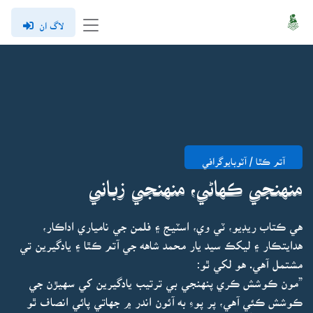
لاگ ان
آتم ڪٿا / آٽوبايوگرافي
منهنجي ڪهاڻي، منهنجي زباني
هي ڪتاب ريڊيو، ٽي وي، اسٽيج ۽ فلمن جي نامياري اداڪار،
هدايتڪار ۽ ليکڪ سيد يار محمد شاهه جي آتم ڪٿا ۽ يادگيرين تي
مشتمل آهي. هو لکي ٿو:
”مون ڪوشش ڪري پنهنجي بي ترتيب يادگيرين کي سهيڙن جي
ڪوشش ڪئي آهي، پر پوءِ به آئون اندر ۾ جهاتي پائي انصاف ٿو