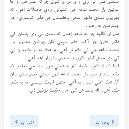
سائين يار محمد شاهه جي انتهائي وڏي حاصلات آهي، ته
پهريون سنڌي ماڻهو سڄي پاڪستان جي فلم انڊسٽريءَ جو
چيئرمين به رهيو.
مان ان ڳالهه جو به شاهد آهيان ته سنڌي ٽي وي چينلن کي
قائم ڪرڻ جو ڏکيو ڪم سڀني کان پهرئين محترم يار
محمد شاهه جي ئي ڪاوش آهي، ۽ هڪ نه پر ڪيترن ئي
ٽي وي چينل قائم ڪرڻ ۾ سندس ڪردار اهم آهي.
ليکڪ، اداڪار، تخليقڪار ۽ عملي طور سنڌ جي تعليم لاءِ
ڪم ڪندڙ سيد يار محمد شاهه انهن سڀني خصوصتن سان
گڏ هڪ اعليٰ انسان به آهي، جنهن انيڪ نيڪي جا به ڪم
ڪيا آهن. الله پاڪ هن کي اڃان وڌيڪ توفيق ڏي.
پويون پَنو
اڳيون پنو