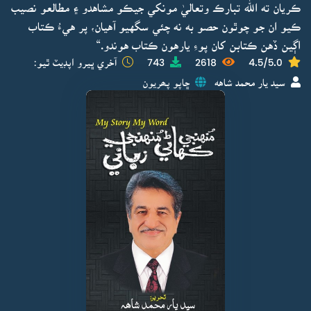
ڪريان ته الله تبارڪ وتعاليٰ مونکي جيڪو مشاهدو ۽ مطالعو نصيب
ڪيو ان جو چوٿون حصو به نه چئي سگهيو آهيان، پر هيءُ ڪتاب
اڳين ڏهن ڪتابن کان پوءِ يارهون ڪتاب هوندو.“
4.5/5.0
2618
743
آخري ڀيرو اپڊيٽ ٿيو:
سيد يار محمد شاهه
ڇاپو پھريون