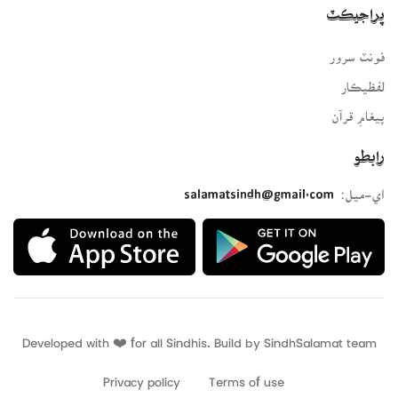
پراجيڪٽ
فونٽ سرور
لفظيڪار
پيغامِ قرآن
رابطو
اي-ميل:
salamatsindh@gmail.com
Developed with ❤️ for all Sindhis. Build by
SindhSalamat
team
Privacy policy
Terms of use