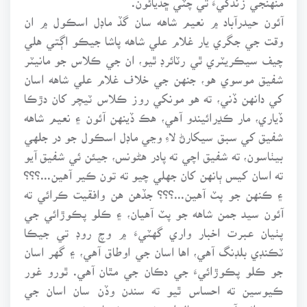
آئون حيدرآباد ۾ نعيم شاهه سان گڏ ماڊل اسڪول ۾ ان
وقت جي جگري يار غلام علي شاهه پاشا جيڪو اڳتي هلي
چيف سيڪريٽري ٿي رٽائرڊ ٿيو، ان جي ڪلاس جو مانيٽر
شفيق موسوي هو، جنهن جي خلاف غلام علي شاهه اسان
کي دانهن ڏني، ته هو مونکي روز ڪلاس ٽيچر کان دڙڪا
ڏياري، مار ڪڍرائيندو آهي، هڪ ڏينهن آئون ۽ نعيم شاهه
شفيق کي سبق سيکارڻ لاءِ وڃي ماڊل اسڪول جو در جلهي
بيٺاسون، ته شفيق اچي ته پادر هڻونس، جيئن ئي شفيق آيو
ته اسان کيس ٻانهن کان جهلي چيو ته تون ڪير آهين...؟؟؟
۽ ڪنهن جو پٽ آهين...؟؟؟ جڏهن هن وافقيت ڪرائي ته
آئون سيد جمن شاهه جو پٽ آهيان، ۽ ڪلو پڪوڙائي جي
پٺيان عبرت اخبار واري گهٽيءَ ۾ وچ روڊ تي جيڪا
ٽڪنڊي بلڊنگ آهي، اها اسان جي اوطاق آهي، ۽ گهر اسان
جو ڪلو پڪوڙائيءَ جي دڪان جي مٿان آهي. ٿورو غور
ڪيوسين ته احساس ٿيو ته سندن وڏن سان اسان جي
ويجهڙائپ آهي، بحرحال ان رشتي جڙڻ سان دشمني دوستيءَ