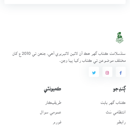
سنڌسلامت ڪتاب گهر ھڪ آن لائين لائبريري آھي، جنھن تي 2010ع کان
مختلف موضوعن تي ڪتاب رکيا پيا وڃن.
ڳنڍجو
ڪميونٽي
ڪتاب گهر بابت
طريقيڪار
انتظامي سَٿ
عمومي سوال
رابطو
فورم