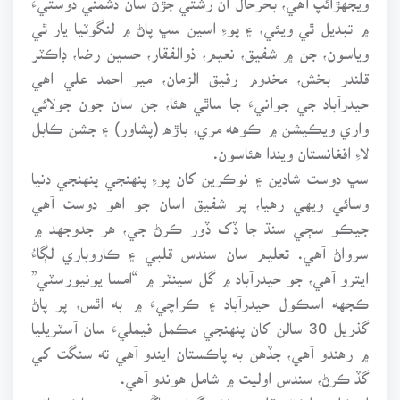
۾ تبديل ٿي ويئي، ۽ پوءِ اسين سڀ پاڻ ۾ لنگوٽيا يار ٿي
وياسون، جن ۾ شفيق، نعيم، ذوالفقار، حسين رضا، ڊاڪٽر
قلندر بخش، مخدوم رفيق الزمان، مير احمد علي اهي
حيدرآباد جي جوانيءَ جا ساٿي هئا، جن سان جون جولائي
واري ويڪيشن ۾ ڪوهه مري، باڙه (پشاور) ۽ جشن ڪابل
لاءِ افغانستان ويندا هئاسون.
سڀ دوست شادين ۽ نوڪرين کان پوءِ پنهنجي پنهنجي دنيا
وسائي ويهي رهيا، پر شفيق اسان جو اهو دوست آهي
جيڪو سڄي سنڌ جا ڏک ڏور ڪرڻ جي، هر جدوجهد ۾
سرواڻ آهي. تعليم سان سندس قلبي ۽ ڪاروباري لڳاءُ
ايترو آهي، جو حيدرآباد ۾ گل سينٽر ۾ “امسا يونيورسٽي”
ڪجهه اسڪول حيدرآباد ۽ ڪراچيءَ ۾ به اٿس، پر پاڻ
گذريل 30 سالن کان پنهنجي مڪمل فيمليءَ سان آسٽريليا
۾ رهندو آهي، جڏهن به پاڪستان ايندو آهي ته سنگت کي
گڏ ڪرڻ، سندس اوليت ۾ شامل هوندو آهي.
اڄڪلهه ڊاڪٽر قلندر بخش گهڻي ڀاڱي سندس پاڪستاني