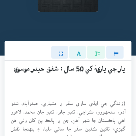
يار جي ياريءَ کي 50 سال : شفق حيدر موسوي
(زندگي جي ايڏي ساري سفر ۾ مٽياري، حيدرآباد، ٽنڊو
آدم، سنجهورو، ڪراچي، ٽنڊو ڄام، ٽنڊو جان محمد، لاهور
اهي پاڪستان جا شهر آهن، جن ۾ ٻالڪ پڻ کان وٺي هن
گهڙيءَ تائين ڪئين سفر جا ساٿي مليا، ۽ پنهنجا نقش
منهنجي زندگيءَ تي چٽي ڇڏيائون.