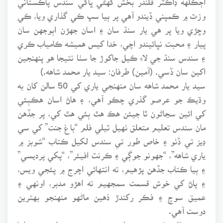
وزٽ ۾ ڪمپني ڏيندو آهي پر ٻيا سڀ ڪي گذاري ويا، ڪي
وڇڙي ويا پر هي يار سنڌ سان ۽ اسان جهڙن اٻوجهن سان
پيار ۽ محبت نڀائيندو اچي، خدا کيس هميشه ڪامياب ڪري
۽ سندس سنڌ جي لاءِ ڪيل جاکوڙ جا سٺا نتيجا هو پنهنجين
اکين سان ڏسي. (آمين) طرفان: سيد يار محمد شاهه.)
سيد يار محمد شاهه سان منهنجي ياري کي 50 سالن کان به
وڌيڪ جو عرصو گذري چڪو آهي، ۽ هاڻ اسان هڪٻئي
کي ائين سڃاڻون ٿا جيئن هڪ هٿ ٻئي هٿ کي، پر جڏهن
مان سندس تعليم متعلق ٺهيل ٽيلي فلم “باغ جنت” کي سي
ڊيز تي ڏٺو ۽ خاص طور تي سندس لکيل ڪتاب “شوبز ۾
ياري شاهه”، “جهونو جوڳي ۽ ڪرنٽ افيئر”، “پکي پرديسي”
۽ ٻيا ڪتاب جڏهن پڙهيم، ته انتهائي اچرج ۾ پئجي ويس،
۽ پاڻ کي خوش قسمت سمجهيم ته اهڙو مدبر، اونهي ۽
عميق سوچ ۽ فڪر رکندڙ ذهين ماڻهو منهنجو بهترين
دوست آهي.
سندس فلم، ٽي وي ۽ ڊرامن ۾ شوق جو ته علم هو، ۽ اها