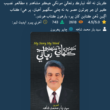
ڪريان ته الله تبارڪ وتعاليٰ مونکي جيڪو مشاهدو ۽ مطالعو نصيب
ڪيو ان جو چوٿون حصو به نه چئي سگهيو آهيان، پر هيءُ ڪتاب
اڳين ڏهن ڪتابن کان پوءِ يارهون ڪتاب هوندو.“
4.5/5.0
2618
743
آخري ڀيرو اپڊيٽ ٿيو:
سيد يار محمد شاهه
ڇاپو پھريون