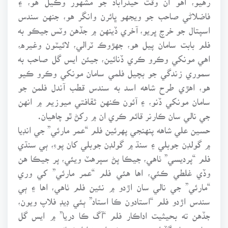
فاضلاڻي صاحب جو ويجهو ڀائرن وانگر هو، جنهن سندس
اسپتال جو خرچ ڀريو، آخري ڏينهن ۾ جڏهن وٽس جيڪو به
فلم بابت سامان پيل هو، جهڙوڪ ٽرالي، لائيٽون وغيره،
اهي مونکي وڪرو ڪري ڏنائين، جيئن ايس گل صاحب به
سموري زندگي جو بچيل فلمي سامان مونکي وڪرو ڪيو
هو، اهڙي طرح شاهه اسد به سندس قطب آندل فلمن جو
سامان مونکي ڏنو، ۽ آئون ڪنهن ثقافتي ميوزيم ۾ انهن
جي نالي سان ڪارنر قائم ڪري ان ۾ رکڻ ٿو چاهيان.
حسين علي شاهه پنهنجي پهرئين فلم “عمر مارئي” جي انڊيا
۾ گولڊن جوبلي ۽ سنڌ ۾ گولڊن جوبلي کان پوءِ، ٻي سنڌي
فلم “پرديسي” ٺاهي، جيڪا پڻ سپرهٽ ويئي، پر جيڪا هن
وڏي غلطي ڪئي، اها هئي فلم “عمر مارئي” کي وري
“مارئي” جي نالي سان اڙدو ۾ نئين فلم ٺاهي، اها ۽ ٻي
سندس اڙدو فلم “استادون ڪا استاد” ٻئي ڊيڊ فلاپ ويون،
جڏهن ته بحيثيت اداڪار فلم “آگ ڪا دريا” ۾ ايس گل
صاحب سان گڏ ايس پي جو ڪردار پڻ ادا ڪيائين.