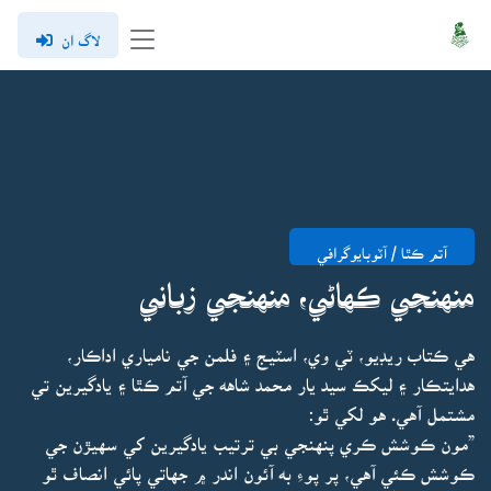
لاگ ان
آتم ڪٿا / آٽوبايوگرافي
منهنجي ڪهاڻي، منهنجي زباني
هي ڪتاب ريڊيو، ٽي وي، اسٽيج ۽ فلمن جي نامياري اداڪار،
هدايتڪار ۽ ليکڪ سيد يار محمد شاهه جي آتم ڪٿا ۽ يادگيرين تي
مشتمل آهي. هو لکي ٿو:
”مون ڪوشش ڪري پنهنجي بي ترتيب يادگيرين کي سهيڙن جي
ڪوشش ڪئي آهي، پر پوءِ به آئون اندر ۾ جهاتي پائي انصاف ٿو