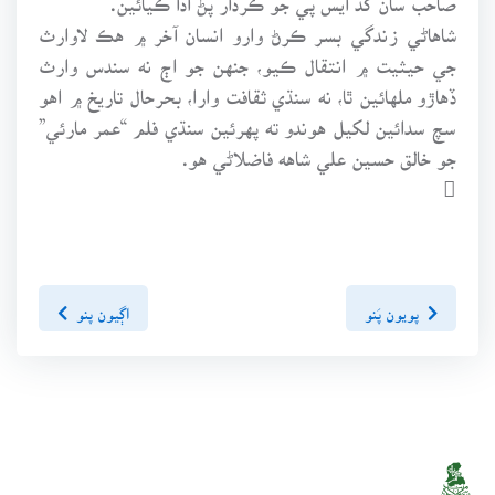
شاهاڻي زندگي بسر ڪرڻ وارو انسان آخر ۾ هڪ لاوارث
جي حيثيت ۾ انتقال ڪيو، جنهن جو اڄ نه سندس وارث
ڏهاڙو ملهائين ٿا، نه سنڌي ثقافت وارا، بحرحال تاريخ ۾ اهو
سچ سدائين لکيل هوندو ته پهرئين سنڌي فلم “عمر مارئي”
جو خالق حسين علي شاهه فاضلاڻي هو.

پويون پَنو
اڳيون پنو