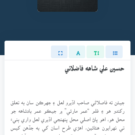
حسين علي شاهه فاضلاڻي
جيئن ته فاصلاڻي صاحب اڏيرو لعل ۽ جهرڪن سان به تعلق
رکندو هو ۽ فلم “عمر مارئي” ۾ جيڪو عمر بادشاهه جو
محل هو، اهو پاڻ اصلي محل پنهنجي اڏيري لعل واري ٻنيءَ
تي ٺهرايون هئائين، اهڙي طرح اسان کي به جڏهن کيس
پهريون دفعو ڏسڻ جو موقعو مليو، ته هو حيدرآباد جي