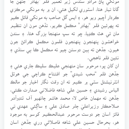
گانا تيار هئا، اسٽوري لکيل هئي، ان ۾ به مونکي مرڪزي
ڪردار آڇيو ويو هو، ۽ ايس گل صاحب به مونکي قائل ڪيو
ته پهرئين فلم “بهادر” مڪمل ڪريو، تڏهن مون ان تنظيم
مان ئي هٿ ڪڍيا، ڇو ته سڀ منهنجا بزرگ هئا، ۽ سندن
خواهشون پنهنجون پنهنجون فلمون مڪمل ڪرائڻ جون
هيون، جڏهن ته ٻين دوستن چيو ته مڪمل ڪا ٻي سنڌي ۽
نئين فلم ٺاهجي.
ان کان پوءِ مرحوم سان منهنجي عليڪ سليڪ جاري هئي ۽
جڏهن فلم “محب شيدي” جو افتتاح ڪراچي جي هوٽل
انٽرنيشنل سٽي ۾ ڪيم ته ان وقت نگار اخبار جو مالڪ
الياس رشيدي ۽ حسين علي شاهه فاضلاني صدارت ڪئي،
جڏهن ته مهمان خاص لاءِ محمد هاشم چانهيو آف ٽنڊوآدم
صلاحڪار وزيراعليٰ ڄام صادق علي ۽ ساڳئي عهدي تي
فائز اسان جو دوست مرحوم عبدالحڪيم کوسو به موجود
هو، بحرحال حسين علي شاهه فاصلاڻي وري جڏهن اسان
ٽنڊو آدم ۾ سنڌي فلمي ميلو منعقد ڪيو، ته هو اتي به