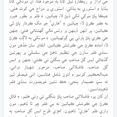
ٻڌايا ۽ اسٽوري به ٻڌائي، اسٽوري ۾ مزاح جي کوٽ هئي،
جيڪا پاڻ موکي لکي ڏيڻ لاءِ چيائين، ۽ فلم ۾ بطور هيرو
به ڪم ڪرڻ لاءِ چيائين ۽ “هاري” جو مک ڪردار پاڻ ٿي
ڪيائين، پر انهن ڏينهن ۾ وٽس مالي گهٽتائي هئي، جنهن
جي ڪري پاڻ پارٽي پي ڳولهيائين، ۽ مونکي به لاڳت ڪرڻ
لاءِ آماده ڪرڻ جي ڪوشش ڪيائين، اتفاق سان جڏهن مون
سنڌي فلم سازن جي تنظيم ٺاهڻ جي سلسلي ۾ پهرئين
گڏجاڻي ايس گل صاحب جي بنگلي تي ڪئي، جنهن ۾ ايس
گل صاحب، فاضلاڻي صاحب، مرحوم شهباز دراني،
عبدالحڪيم کوسو ۽ آئون شامل هئاسين، اتي فيصلو ٿيو
ته سڀ حصيدار بنجي، هڪ نئين خوبصورت سنڌي فلم
ٺاهينداسين.
ان کان پوءِ فاضلاڻي صاحب پاڻ بنگلي تي وٺي هليو، ۽ قائل
ڪرڻ جي ڪوشش ڪيائين ته ٻي فلم ڇو ٿا ٺاهيو، مون
واري فلم “هاري” ٺاهيون، اهڙي طرح ايس گل صاحب به
مونکي پاڻ مرادو سندس زير تعمير فلم “بهادر” جنهن جا