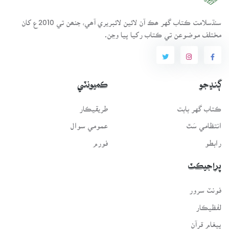
سنڌسلامت ڪتاب گهر ھڪ آن لائين لائبريري آھي، جنھن تي 2010ع کان
مختلف موضوعن تي ڪتاب رکيا پيا وڃن.
ڳنڍجو
ڪميونٽي
ڪتاب گهر بابت
طريقيڪار
انتظامي سَٿ
عمومي سوال
رابطو
فورم
پراجيڪٽ
فونٽ سرور
لفظيڪار
پيغامِ قرآن