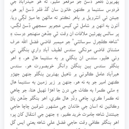
فردوس سئنيما ۾ ڪنهن خاتون سان گڏ فلم ڏسڻ آيو هو،
جيئن ئي انٽرويل ۾ ٻاهر نڪتو ته ماڻهن جا ميڙ لڳي ويا،
آئون به انهن ۾ شامل ٿي کيس عجوبو سمجهي ڏسڻ لڳس،
پر ساڻس پهرئين ملاقات ان وقت ٿي جڏهن منهنجو دوست ۽
“شاهه ڪلچرل سوسائٽي” جو ميمبر قاضي فضل الله عرف
مشتاق قاضي مونکي سندس لطيف آباد واري بنگلي تي
وٺي هليو، سندس ان بنگلي ۾ به سئنيما هال هو، ۽ اهو
بنگلو سندس ٻين بنگلن وانگر خوبصورت هو، سندس
هيرآباد عامل ڪالوني ۾ ٺاهيل بهترين بنگلو جنهن جهڙو
ڪنهن امير جو به نه هو، جنهن ۾ زير زمين به سئنيما هال
۽ مٿي ڪمرا به ڪاٺ جي درن جا اهڙا ٺهيل هئا، جو چاهي
ته ڪمرا ڪري، چاهي وڏو هال ڪري، اهو بنگلو جڏهن پاڻ
وڪائين ته اسان جي خاندان جي مشهور شوقين چاچا حاجي
جيئندل شاهه ڄاموٽ خريد ڪيو، ۽ جنهن جي انتقال کان پوءِ
اهو بنگلو ڪافي وقت حاجي فضل علي شاهه يعني ايس گل
صاحب وٽ رهيو، ان کان پوءِ وري انهن وڪرو ڪري ڇڏيو،