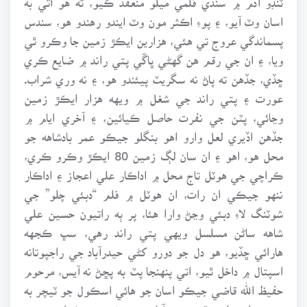
اسان وٽ آيو، ۽ پوءِ اڪثر مون وٽ ايندو رهندو هو، سندس
پسماندگي عروج تي هئي، هزارين ايڪڙ زمين جا وڪرو ٿي
ويا، ۽ ان جي رقم هن گهڻي ڀاڱي پتي راند ۾ ضايع ڪري
ڇڏي، جڏهن ته پاڻ نه سگريٽ پيئندو هو، ۽ نه وري شراب.
عورت ۽ پتي راند جي شغل ۾ ويهه هزار ايڪڙ زمين
وڃائي، پٽن جي نفرت حاصل ڪيائين، ۽ آخري ايام ۾
جڏهن اڏيري لعل وارو اهو بنگلو جيڪو عمر بادشاهه جو
محل هو، اهو ۽ ان سان لڳ زمين 80 ايڪڙ وڪرو ڪري،
ڪراچي جي هوٽل تاج محل ۾ اداڪار علي اعجاز ۽ اداڪار
ننهو جيڪي ان رات، ان هوٽل ۾ فلم “دبئي چلو” جي
شوٽنگ لاءِ دبئي وڃڻ وارا هئا، پر ٻه راتيون حسين علي
شاهه ساڻن مسلسل ويهي پتي راند رهي، سڀ ڪجهه
هارائي ڇڏيو، هو دل جو دورو کڻي حيدرآباد جي راجپوتانه
اسپتال ۾ داخل ٿيو، اتي پنهنجا پٽ به پڇڻ نه آيس، مرحوم
حفيظ الله قاضي جيڪو اسان جو هائي اسڪول جو ٽيچر به
رهيو، اهو ان وقت حيدرآباد جو مشهور وڪيل هو، ۽