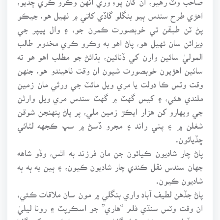
اهڙي طرح سندس ٻيو بنگلو گاڏي کاتي ۾ ٺهيل هو، جيڪو
پڻ ٽن طبقن تي خوبصورت ڪمرن جو، ۽ وال پيپر جي
ڊيزائن سان ٺهيل هو، پاڻ اهو به وڪرو ڪري مخدوم طالب
الموليٰ سائين وارن کي ڏنائين، ٻڌائڻ جو مطلب اهو هو ته
سائين اهڙيون خوبصورت شيون ان وقت ٺاهيندو هو، جنهن
وقت وٽس ڪا دولت يا مري ويل مائٽ جي ورثي مان زمين
ملندي هئي، ۽ کيس گهٽ ۾ گهٽ سندس مري ويل وارثن
جي ويهارو کن هزار ايڪڙ زمين ملي، پر پاڻ پنهنجن شوقن
شغلن ۾ ۽ پتي راند ۽ مجرو ڏسڻ ۾ سڀ ڪجهه لٽائي
ڇڏيائون.
پاڻ چار شاديون ڪيائون جن مان فرزند به اٿس، وڏو شاهه
جهان سندس نقل ڪندي چار شاديون ڪيون، ۽ ٻين به ٻه ٻه
شاديون ڪيون.
پاڻ جڏهن لطيف آباد واري بنگلي ۾ مون سان ملاقات ڪئي،
ان وقت وٽس سنڌي فلم “هاري” جو اسڪرپٽ ۽ رونا ليليٰ
جي آواز ۾ ريڪارڊ ٿيل گانا به موجود هئا، ان مونکي گانا