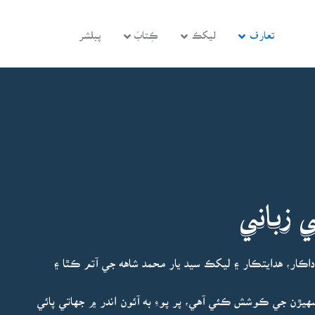
تعارف
ليکڪ
ڪِتابَ
پبلشر
 زباني
اڪار، هدايتڪار ۽ ليکڪ سيد يار محمد شاهه جي آتم ڪٿا ۽
ڙن جي ڪوشش ڪئي آهي، پر پوءِ به آئون اندر ۾ جهاتي پائي