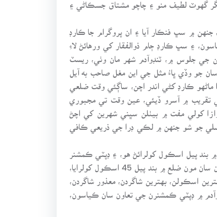
نگر گهوٽ لطيف منو ۽ چاچو مشتاق جسڪاڻي ۽
نهن ۾ سڀ فنڪار آيا ۽ ان پروگرام جا ڪارڊ
ون، ۽ سڀ ڪارڊ ڄام ذوالفقار کي ورهائڻ لاءِ
ين جي جلوس ۾، ٽنڊوآدم شهر مان وٺي، ريسٽ
ن جو وڏي ڀاءُ مثل جي اين مغل صاحب به آيل
را ماڻهو ڪارڊ کڻي اندر اچن، ساڳئي وقت ضلعي
ي تقريب ۾ آسرو ڏيئي، عين وقت تي مجبوري
دروازا کولي مفت ۾ بيٺلن سڀني شهرين کي اچڻ
سلسلي جو شو جنهن ۾ لڪي ڊرا جي ذريعي ڪافي
 بند پيل اسڪول کولرائڻ هو، ۽ ڊپٽي ڪمشنر
ضلع مٽياري جناب فياض حسين عباسي جيڪو منهنجو مومن ڀاءُ ۽ پيارو دوست ۽ همت وارو آفيسر هو، جنهن جي تعاون سان مون ضلع ۾ بند پيل 45 اسڪول کولرايا،
رين اسڪولن، بهترين شاگردن، معذور شاگردن،
نڊوآدم ۾ ڊپٽي ڪمشنرن جي تعاون سان ڪياسون،