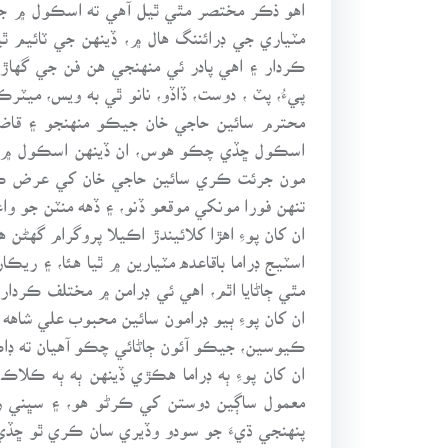
اهو ذڪر مختصر مٿي ٿيل آهي ته اسڪول ۾ جيڪي
مٽياري جي ڊرائننگ هال ۾، ڏينهن جي ٽائيم ٿ
ڪردار ۽ اهي پادر ئي منهنجي هن فن جي گهاڙيٽ
پيءُ، پٽ ، دوست، ڏاڏو، نانو ٿي به ويس، ميٽ
محترم سائين حاجي خان جيڪو منهنجو ۽ قاضي
اسڪول ڇڏي چڪو هوس، ان ڏينهن اسڪول ۾ ڪو پر
مون جرئت ڪري سائين حاجي خان کي عرض ڪيو،
تنهن فورا مونکي موقعو ڏنو، ۽ ڏهه منٽن جو واعدو ٿيو، پر 45 منٽ آئون مختلف خاڪن ۽ آوازن سان ماڻهن کي کلائڻ ۽
ان کان پوءِ اهڙا کلائيندڙ اڪيلا پروگرام گه
اسٽيج ڊراما باقاعده مٽيارين ۾ ٿيا هئا، ۽ ر
مٿي ڄاڻايا اٿم، اهي ئي ڊرامن ۾ مختلف ڪردار
ان کان پوءِ ٻيو ڊرامون سائين محبوب علي شاهه
ڪيوسين، جيڪو آئون ڄاڻائي چڪو آهيان ته ڊا
ان کان پوءِ ٻه ڊراما هڪڙي ڏينهن ٻه ٻه ڪلاڪ
معمول ساڳين دوستن کي ڪرڻو هو، ۽ سڀني ري
پنهنجي ڌيءَ جو سودو وڏيري سان ڪري ٿو ڇڏي