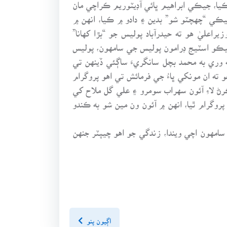
 ڪيا، جيڪي ابراهيم ڀائي آڊيٽوريم ڪراچي مان
يڪي “چهچٽو شو” بدين ۽ دادو ۾ ڪيا، انهن ۾
عليٰ هو ته حيدرآباد پوليس جو “بڙا کهانا”
جيڪو اسٽيج ڊرامون پوليس جي سامهون، پوليس
 وري به محمد بچل سانگريءَ ساڳئي ڏينهن تي
و ته ان مونکي ڀاءُ جي فرمائش تي اهو پروگرام
 لاءِ آئون سهراب سومرو ۽ علي گل ملاح کي
وگرام ٿيا، انهن ۾ آئون ون مين شو به ڪندو
امهون اچي ويندا، زندگي جو اهو چيپٽر جنهن
اڳيون پنو