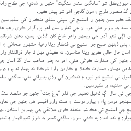
هڪ ميوزيڪل شو “سانگين سندو سنگيت” جنهن ۾ شاديءَ جي ڪاڄ وا
ن گڏ منصور بلوچ ۽ مون گڏجي اهو شو پيش ڪيو.
منعقد ڪيوسين جنهن ۾ اسٽيج تي سڀني سنڌي فنڪارن کي سڏيوسين، ج
سنڌ جو وزيراعليٰ هو، ان جي تعاون سان اهو پروگرام ڪري رهيا هئاس
ن اڳي ٽنڊو آدم جي ويجهو راهو شاخ کان گاڏين، بسن، دهلن شرنائ
 ٻئي ڏينهن صبح جو اسٽيج تي فنڪار ويٺا رهيا، مشهور صحافي ۽ اسا
 اسان حال خالي ڪريو ويٺا هئاسون، ته ڪيڏي مهل ٿا ڄام ذوالفقار وا
، جنهن کي صدارت ڪرڻي هئي، اهو به ڄام صاحب سان گڏ اسان ج
ه خاص مهمان، صدارت ڪندڙ ۽ ڪارڊن وارا شرڪاءُ نه پهتا، ته پوءِ 
 ليول تي اسٽيج شو ٿيو، ۽ فنڪارن کي وڏي پذيرائي ملي، ساڳئي 
 ٻي سئنيما ۾ ڪيوسين.
 ٽي سال اڳ ٺاهيل تعليم جي فلم “باغ جنت” جنهن جو مقصد سنڌ ۾
اليج جي اسٽيج تي هڪ شو منعقد ڪري علائقي جي بهترين استادن، بهت
يوارڊ ۽ نقد امداد به ڪئي سون، ساڳئي قسم جا شوز ٽنڊوالهيار ۽ ٽ