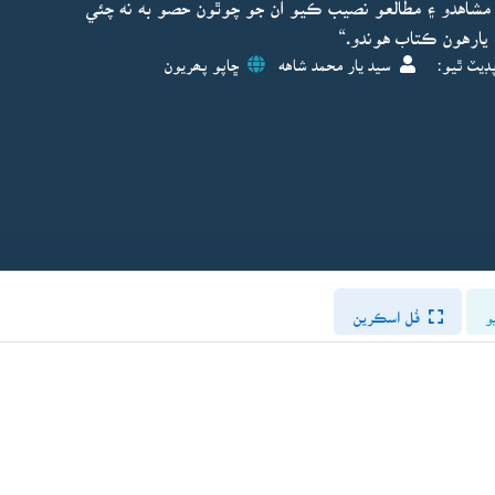
 مشاهدو ۽ مطالعو نصيب ڪيو ان جو چوٿون حصو به نه چئي
 يارهون ڪتاب هوندو.“
ڊيٽ ٿيو:
سيد يار محمد شاهه
ڇاپو پھريون
و
فُل اسڪرين