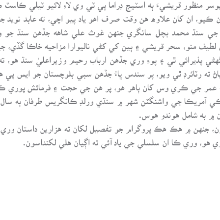
سر منظور قريشيءَ ٻه اسٽيج ڊراما پي ٽي وي لاءِ لائيو ٽيلي ڪاسٽ
 ڪيو، ان کان علاوه هن وقت صرف اهو ياد پيو اچي، ته عابد نويد ج
ِ جي سنڌ محمد بچل سانگري جنهن غوث علي شاهه جڏهن سنڌ جو وزيرا
ن لطيف منو، سحر قريشي ۽ ٻين کي کڻي ناليوارا مزاحيه خاڪا گڏي، 
 پذيرائي ٿي ۽ پوءِ وري جڏهن ارباب رحيم وزيراعليٰ سنڌ هو، ته
اڻ ته رٽائرڊ ٿي ويو، پر سندس ڀاءُ جڏهن سبي بلوچستان جو ايس پي ه
عمر جي ڪري وس کان ٻاهر هو، پر هن جي حجت ۽ فرمائش پوري ڪرڻ
 آمريڪا جي واشنگٽن شهر ۾ سنڌي ورلڊ ڪانگريس طرفان ٻه سال پر
ن ۾ به شامل هوندو هوس.
ون، جنهن ۾ هڪ هڪ پروگرام جو تفصيل لکان ته هزارين داستان وري س
 هو، وري ڪا ان سلسلي جي ياد آئي ته اڳيان هلي لکنداسون.