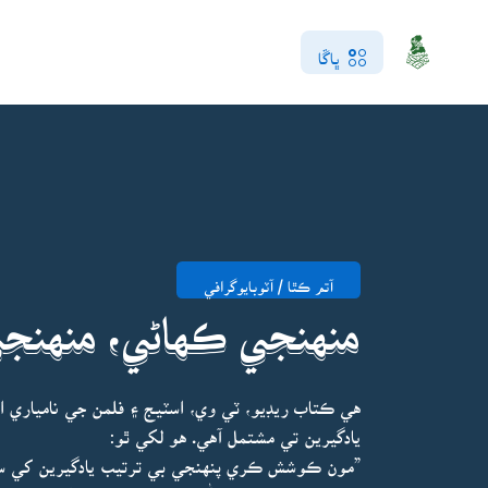
ڀاڱا
آتم ڪٿا / آٽوبايوگرافي
منهنجي ڪهاڻي، منهنجي
هي ڪتاب ريڊيو، ٽي وي، اسٽيج ۽ فلمن جي نامياري اد
يادگيرين تي مشتمل آهي. هو لکي ٿو:
”مون ڪوشش ڪري پنهنجي بي ترتيب يادگيرين کي سهي