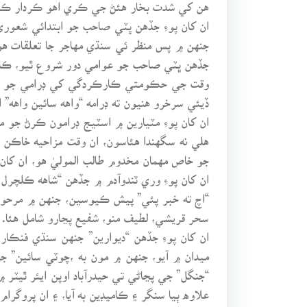
هن کي شدت بخار هئڻ جي ڪري اهو ڪردار ڪرڻ 
ان کان پوءِ جڏهن ڀٽي صاحب جو ابتدائي شعوري 
جنهن ۾ پس منظر ئي سنڌي مهاجر جا تعلقات هو،
جڏهن ڀٽي صاحب جو عوامي دور شروع ٿيو، ڪامري
وقت جي حڪومتي ڪارڪردگي کي ڊرامي جو حصو ب
ڏيئي سرخرو هنيون ته ڊرامه “واهه سائين واهه” ا
ان کان پوءِ مٽيارين ۾ اسٽيج ڊرامون ڪرڻ جو
هلي نه سگهندا هئاسون، ان وقت مزاحيه خاڪن ج
جو خاص مهمان مخدوم طالب الموليٰ هو، ان کان 
ان کان پوءِ وري ٽندوآدم ۾ جڏهن “شاهه ڪلچرل
“اچ ته خبر پئي” پيش ڪيوسين، جنهن ۾ مرحوم م
سحر قريشي، لطيف منو، شفيع پڃارو شامل هئا.
ان کان پوءِ جڏهن “ديوارين” جنهن سنڌي فنڪار،
ميدان ۾ آيو، جنهن ۾ مون به ،چوٽي سائين” ج
“جنگل” جي پڃاڻي تي حيدرآباد اوپن ايئر ٿيٽ
علاوه ٻيا سنگر ۽ ڪاميڊين به آيا، ۽ ان پروگرام 