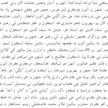
 ننڍا ڊرامه ٿيندا هئا، انهن ۾ اسان پنجين جماعت کان وٺي حصو و
يو، جنهن ۾ آئون ڇوڪري ٿيو هوس، جنهن جي چغلي منهنجي ڀاءُ جاني 
ي جي شروعات هئا، جن مان اڳتي هلي آئون اداڪار، رائيٽر، هدايتڪ
رڪ کان پوءِ پهريون دفعو مٽياري هاءِ اسڪول ۾ ڪو فنڪشن ٿي رهيو
 سيف الدين جو استاد هو، جيئن ته سيف الدين جو اسڪول ۾ آخر
وگرام ڪنهن سلسلي ۾ ٿي رهيو هو، جنهن ۾ مختلف فنڪار به آيل ه
 ته سائين آئون به ڪجهه ٻڌائيندس، سائين سابقه اسڪول ٽيچر ه
 وندرائڻ ۾ ڪامياب ٿي ويس.
ڻن هنڌن تي ڪرڻا پيا، اسڪول، ڪاليج يا اهم ڏينهن جي موقعن تي ڪ
يڪارڊ قائم ڪيو هئائون، انهن جو ليکڪ، هدايتڪار، مرڪزي ڪردار آئ
 ڪندا هئا، جنهن ۾ پهريون سپرهٽ ون ايڪٽ ڊرامون “ٺڳيءَ جو ٺاهه
 مرحوم باقر پوٽه جي ڪارخاني واري پلاٽ، جنهن ۾ هن وقت امام بارگاه
ڪٽر ابراهيم خليل جي ڪتاب چرين بابت ڪهاڻين تي مشتمل “عبرت ڪد
 جا هڪڙو مزاحيه ۽ هڪڙو ڏک وارو “شادي تادي” ۽ “اذان ۽ آهه” ڪيا
هرسل ڪري ڊرامي جي ڏينهن تائين ڀرپور ساٿ ڏنو، جڏهن ته هڪ 
 اهو ڪردار محترم سائين غلام محمد خاصخيلي ريڊيو صداڪار ۽ ني