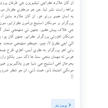
ان کان علاوه ڪراچي ٽيليويزن جي طرفان پروڊيو
براهه راست نشر ٿيا، جن جو مرڪزي ڪردار مون
به اسان حصو ورتو هو، ان کان علاوه سابق آء
پروگرام ۾ مونکان اسٽيج ڊرامون ڪرارايو، مو
جي خلاف پيش ڪيو، جنهن تي منهنجي تمام گهڻي
مونکان اهڙوئي پروگرام ڪرايو، جنهن کان پوءِ پ
اٿي اچي ڪرڻ لاءِ چيو، جيڪو منهنجي صحت ۽ 
وٺي اهو پروگرام به ڪري آيس، اهڙي طرح جيڪي
هوس ته مهمان بنجي سنڌ جا ڌک سور ٻڌائڻ وار
بحرحال اهي اسٽيج جي دنيا جون يادگيريون هي
مونکي اعتماد ڏنو، همت ڏني، ان جو ذڪر ضروري

پويون پَنو