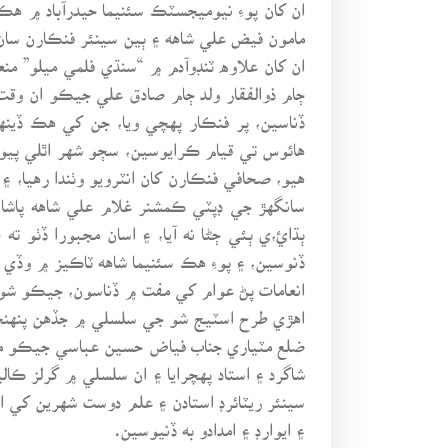
ان کان پوءِ نيوميجسٽڪ سئنيما حيدرآباد ۾ 
مامون فيض علي شاهه ۽ ٻين سينئر فنڪارن سا
ان کان علاوه ٽنڊوآدم ۾ “سنڌي فلمي ميلو” 
ڄام ذوالفقار ولد ڄام صادق علي جيڪو ان وقت 
ڏناسين، پر فنڪار پهچي ويا، جن کي هڪ ڏينه
هائوس تي قيام ڪرايوسين، سڄو شهر اٿلي پيو،
هيو، صحافي فنڪارن کان انٽرويو وٺندا رهيا، ۽
سانگهڙ جي ڊپٽي ڪمشنر غلام علي شاهه پاشا
ٻڌائ،ي ٻئي ڄڻا نه آيا، ۽ اسان مجبورا ڏٺو ت
ڏنوسين، ۽ پوءِ هڪ سئنيما شاهه ٽاڪيز ۾ وڏي
انعامات پڻ عوام کي مفت ۾ ڏناسون، جيڪو شو
اهڙي طرح اسٽيج شو جي سلسلي ۾ جڏهن پنهنجي
شاگرد ۽ استاد پهچرايا ۽ ان سلسلي ۾ گرلز ڪ
سينئر ريٽائرڊ استادن ۽ علم دوست شهرين کي ا
۽ ايوارڊ ۽ امدادو به ڏنيوسين.