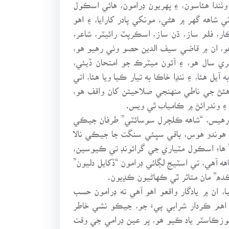
ٺندا هئاسون، ۽ پهريون ڊرامون، هائي اسڪول
شاهه گهر ۾ هڻي، مونکي پادر کارايا، ۽ اهو
ار، فلم ساز، ڌن ساز، اسڪرپٽ رائيٽر، شاعر،
 هو، ان ۾ قاضي سيف الدين حصو وٺي رهيو هو،
ي سال هو، ۽ آئون ميٽرڪ جو امتحان ڏيئي،
ئا، ۽ ننڍا خاڪا به تيار ڪيا ويا هئا، اتي
ئڻ جي ناطي منهنجي صلاحيتن کان واقف هو،
ندو رهيس، “شاهه ڪلچرل سوسائٽي” طرفان جيڪي
ون هوندو هوس، باقي سڀئي سنگت جا جيڪي نالا
” هاءِ اسڪول مٽياري جي گرائونڊ تي ڪيوسين،
ه آهي، تي اسٽيج لڳائي ڊرامون “ڏکايل دليون”
ه” مان متاثر ٿي ڪهاڻيون ڪڍيون.
، ان ۾ يادگار واقعو اهو آهي ته ڊرامون حسب
اهم ڪردار شرابي پيءَ جو، جيڪو نشي خاطر
وزڪاسٽر ياد ڪيو هو، پر عين ڊرامي جي وقت