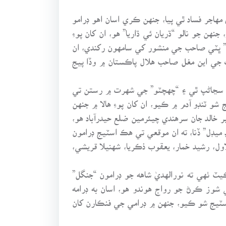
مهاجر فساد ٿي پيا، جنهن ڪري اسان اهو ڊرامو
 جو نالو “ڌريان ئي ڌاريا” هو، ان کان پوءِ
هه” ڀٽي صاحب جي منشور کي سامهون رکندي، ان
 جي اين مغل صاحب هلال پاڪستان ۾ وڏا پيج
ڌ ۾ سڃاڻپ ٿي ۽ “چهچٽو” جي شهرت ۾ رستن تي
و ٽنڊو آدم ۾ ڪيو، ان کان پوءِ هالا ۾ جنهن
ر خالد جان سرهندي چيئرمين ضلع حيدرآباد هو،
ميڊل” ڏنا، ته ان موقعي تي هڪ اسٽيج ڊرامون
ول، رشيد خمار، يعقوب ذڪريا، شهنيلا قريشي،
ڪيٽ ٺهي ته نورالهديٰ شاهه جو ڊرامون “جنگل”
 شوز ڪرڻ جو رواج هوندو هو، اسان به ڊرامه
اسٽيج شو ڪيو، جنهن ۾ ڊرامي جي فنڪارن کان