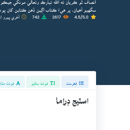
انصاف ٿو ڪريان ته الله تبارڪ وتعاليٰ مونکي جيڪو
سگهيو آهيان، پر هيءُ ڪتاب اڳين ڏهن ڪتابن کان پوءِ
4.5/5.0
2617
742
آخري ڀيرو اپ
فھرست
فونٽ سائيز
فونٽ مٽاي
اسٽيج ڊراما