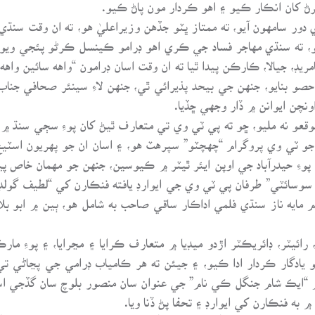
کان انڪار ڪيو ۽ اهو ڪردار مون پاڻ ڪيو.
دور سامهون آيو، ته ممتاز ڀٽو جڏهن وزيراعليٰ هو، ته ان وقت سنڌي 
 ته سنڌي مهاجر فساد جي ڪري اهو ڊرامو ڪينسل ڪرڻو پئجي ويو، جنهن
ڊ، جيالا، ڪارڪن پيدا ٿيا ته ان وقت اسان ڊرامون “واهه سائين وا
نايو، جنهن جي بيحد پذيرائي ٿي، جنهن لاءِ سينئر صحافي جناب
ونچن ايوانن ۾ ڏار وجهي ڇڏيا.
 موقعو نه مليو، ڇو ته پي ٽي وي تي متعارف ٿيڻ کان پوءِ سڄي سن
و ٽي وي پروگرام “چهچٽو” سپرهٽ هو، ۽ اسان ان جو پهريون اسٽيج ش
پوءِ حيدرآباد جي اوپن ايئر ٿيٽر ۾ ڪيوسين، جنهن جو مهمان خاص پي
 سوسائٽي” طرفان پي ٽي وي جي ايوارڊ يافته فنڪارن کي “لطيف گولڊ 
ايه ناز سنڌي فلمي اداڪار ساقي صاحب به شامل هو، ٻين ۾ ابو بلا
 رائيٽر، ڊائريڪٽر اڙدو ميڊيا ۾ متعارف ڪرايا ۽ مڃرايا، ۽ پوءِ مار
و يادگار ڪردار ادا ڪيو، ۽ جيئن ته هر ڪامياب ڊرامي جي پڃاڻي تي
ر ۾ “ايڪ شام جنگل ڪي نام” جي عنوان سان منصور بلوچ سان گڏجي 
۾ به فنڪارن کي ايوارڊ ۽ تحفا پڻ ڏنا ويا.