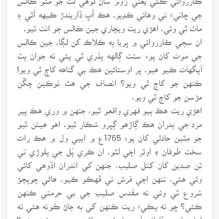
جي ڇاتيءَ تي وهائي ڪڍيو. هڪ اُڀ ڏاريندڙ ڪيهه اُٿي ۽
ماٺ ٿي وئي. اهڙي ريت ويچاري جين ڪالس جو انت ٿيو.
ان سڄي ڪارروائي ۾ ڀريا ٻه ڪلاڪ کن لڳا. جين ڪالس
جي موت کان پوءِ ستت ڳالهه پڌري ٿي پئي ته جوان پٽ
آپگهات ڪيو هيو. پر اوستائين هڪ بي گناهه کاڄ ٿي ويو!
ڪنهن جو کاڄ ٿي ويو؟ انصاف جي هٿ ٺوڪين چڱن
مڙسن جو کاڄ ٿي ويو.
اهڙي ريت هڪ ٻيو قهري واقعو ٿيو، جنهن ۾ وري هڪ پير
مرد جي بدران هڪ ڳاڙهو ڳڀرو شڪار ٿيو. اهو هيئن ٿيو
جو مٿين حادثي کان پوءِ 1765ع ۾ ايبي ول ۾ هڪ رات
سخت طوفان ۽ اوٿر اچي لٿو. ان ڪري پُل جي پلوڙي تي
ٽن صدين کان کتل صليب، جنهن کي اندران اڏوهي کائي
وئي هئي، تنهن اچي فرش تي ڦهڪو ڪيو. هاڻي چوپچؤ
شروع ٿي وئي ته مقدس صليب جي بي حرمتي ڪنهن
ڪئي؟ ڇو ته پڪيءَ ريت ڪنهن کي به ڄاڻ ڪونه هئي ته
اها هوا جي ڏاڍائي آهي يا ڪنهن واٽهڙو جي حرڪت هئي؟