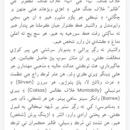
”ظالم“ خلاف جنگ هئي ۽ اهڙي ويڙهاند هئي جنهن ۾
چڱائيءَ ۽ نيڪي جو پلڙو مٿڀرو هيو ۽ ان جي سڄي
وايومنڊل ۾ والٽيئر هڪ ڪنوار جيان ڪوملتا جو ڀنڊار هيو
ته ساڳئي وقت هڪ سورهيه به هيو، هو سچ پچ ته اعليٰ
دماغ ۽ ڪشادي دل وارو شخص هيو.
والٽيئر نه رڳو پراڻي ۽ بدبودار سرشتي جي پير کوڙي
مخالفت ڪئي، پر ان مٿان سوڀ پڻ حاصل ڪيائين. هن
جاگيرداري، هٿ ٺوڪئي عدالت عاليه ۽ مذهبي مهندارن جو
هڻي ڍينگو ڍيري ڪري وِڌو. هن عام لوڪ راڄ جي عظمت
۽ عزت وڌائڻ لاءِ پاڻ پتوڙيو. هو سِرون (Sirven) ۽
مونبيلي (Montabily خلاف ڪالس (Calsas) ۽ بيري
(Barree) وانگر سينو ساهي بيٺو. هن هر ڌمڪي، ڏاڍ، جبر
۽ بدناموسيءَ کي نه رڳو سَٺو پر ڏيهه نيڪالي به قبول
ڪئي. هو پختي ارادي وارو، اڻٽر ۽ اڙٻنگ پرش (شخص)
هيو. هن تشدد تي مُرڪ وسيلي، ظالم حڪمران تي ٽوڪ
وسيلي، هوڏ تي اورچائي وسيلي ۽ اياڻپ تي سچ وسيلي