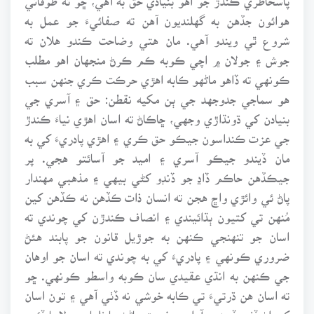
هوائون جڏهن به گهلنديون آهن ته صفائيءَ جو عمل به
شروع ٿي ويندو آهي. مان هتي وضاحت ڪندو هلان ته
جوش ۽ جولان ۾ اچي ڪوبه ڪم ڪرڻ منجهان اهو مطلب
ڪونهي ته ڏاهو ماڻهو ڪابه اهڙي حرڪت ڪري جنهن سبب
هو سماجي جدوجهد جي ٻن مکيه نقطن: حق ۽ آسري جي
بنيادن کي ڌونڌاڙي وجهي، ڇاڪاڻ ته اسان اهڙي نياءَ ڪندڙ
جي عزت ڪنداسون جيڪو حق ڪري ۽ اهڙي پادريءَ کي به
مان ڏيندو جيڪو آسري ۽ اميد جو آسائتو هجي. پر
جيڪڏهن حاڪم ڏاڍ جو ڏنڊو کڻي بيهي ۽ مذهبي مهندار
پاڻ ئي وائڙي واڇ هجن ته انسان ذات ڪڏهن نه ڪڏهن کين
مُنهن تي کتيون ٻڌائيندي ۽ انصاف ڪندڙن کي چوندي ته
اسان جو تنهنجي ڪنهن به جوڙيل قانون جو پابند هئڻ
ضروري ڪونهي ۽ پادريءَ کي به چوندي ته اسان جو اوهان
جي ڪنهن به انڌي عقيدي سان ڪوبه واسطو ڪونهي. ڇو
ته اسان هن ڌرتيءَ تي ڪابه خوشي نه ڏٺي آهي ۽ تون اسان
کي اڻ ڏٺي ڏيهه ۾ آرام ۽ فرحت ماڻڻ جا ٺلها دم دلاسا ڏئين