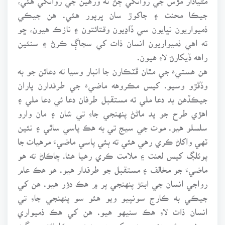
جيڪا محنت ۽ جاکوڙ سان ڀرپور هئي. هن جيڪي
ذميواريون نڀايون سي ڏاڍيون وقتائتون ۽ نازڪ هيون، ڇو
ته اهي ذميواريون انسان ذات کي سجاڳ ڪرڻ ۽ سنئين
راهه ڏيکارڻ لاءِ هيون.
هن هستيءَ جي مٿان ڦٽڪارن جا انبار وسيا ته دعائن جو به
وڏڦڙو وسيو. کيس مڪروهه ماضيءَ جي طرفدارن پاران
جيڪڏهن بد دعا ملي ته مستقبل طرفان دعا ئي دعا ملي ۽
اهڙي طرح جو پد ماڻڻ پنهنجي جاءِ تي شان ۽ مان وارو
سلسلو هيو. موت جي سيج تي به هڪ پاسي ساٿي ۽ نئين
ٽهي واکاڻ ڪري رهي هئي ته ٻئي پاسي ماضيءَ مرهيات جا
پوئلڳ کيس لعنت ۽ ملامت ڪري رهيا هئا. ڇاڪاڻ ته هو
ماضيءَ جو مخالف ۽ مستقبل جو طرفدار هيو. هو هڪ عام
رواجي انسان جي ابتڙ پنهنجي پر ۾ هڪ دؤر هيو. هن کي
جيڪي به ڪارج سونپيو ويو هئو سو پنهنجي جاءِ تي
انسان ذات لاءِ هڪ سنيهو هيو. هن کي هڪ ذميواري
سونپي وئي هئي، جنهن کي هن پنهنجي ڪارائتي سگهه