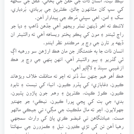
کي سڀ کان مٿانهون ڄاڻڻ، ڪٽرپڻ جي بربادي، بُردباري،
سک ۽ امن، اهي سڀئي مُرڪ جي پيداوار آهن.
لاشڪ ته اهو ڏينهن تمام ويجهو آهي جڏهن ڏاهپ ۽ ديا جو
راڄ ٿيندو ۽ مون کي پڪو پختو ويساهه آهي ته والٽيئر ان
ڏيهه ۾ تارن جي وچ ۾ مرڪندو نظر ايندو.
انسان ذات جا ٻه خدمتگار جن مان هڪ ارڙهن سو ورهيه اڳ
ٿي گذريو ۽ ٻيو والٽيئر آهي، انهن ٻنهي جي وچ ۾ هڪ
ازغيبي سٻنڌ ۽ لاڳاپو آهي.
هڪ اُهو هيو جنهن سڏ ڏنو ته اچو ته منافقت خلاف ويڙهاند
ڪيون، دغابازيءَ کي پڌرو ڪيون، انياءَ کي نيست ۽ نابود
ڪيون، ڪوڙ ڪپت، ڪٽرپڻ ۽ وهم جون پاڙون پٽيون،
بديءَ جي بت کي ڀڃي ڀورا ڪيون، نيڪيءَ جو جهنڊو
جهولايون، اچو ته مال ملڪيت جي مڳيءَ تي جيڪي ماڻهو
مست، عبادتگاهن تي قبضو ڪري پاڻ کي وارث سمجهي
رهيا آهن تن کي تڙي ڪڍون. نٻل ۽ ڪمزورن جي سهائتا
ڪيون، غريب! جنهن کي چو طرفو مصيبتون ۽ عذاب پيڙي