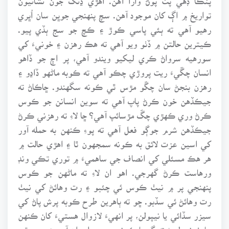
تواريخ ۾ اڳ کان موجود آهن. سچ پنهنجي جوڀن سان اُڀري
رهيو آهي ته ٻئي پاسي ڪوڙ ۽ ڪچ جو سج ٻڏي پيو.
ڪيترين حالتن ۾ ڏٺو ويو آهي ته هڪ رهزن ۽ خونيءَ کي
سورهيه سرواڻ ڪري ليکيو ويندو آهي، پر اڄ جو ڏاهو
انسان چڱيءَ ريت پروڙي چڪو آهي ته ڪوبه ماڻهو ڏاڍو ۽
رهزن بنجڻ سان چڱو مڙس ٿي ڪونه سگهندو. ڇاڪاڻ ته
جيڪڏهن خون ڪرڻ پاپ آهي ته سوين انسانن جو ڪوس
ڪرڻ وري ڪهڙي چڱ مڙسائپ آهي؟ ڇا لاءِ ته رهزني ڪرڻ
جيڪڏهن شرم جوڳو فعل آهي ته پوءِ ڪنهن به حمله آور
کي اسين عزت لائق به ڪونه سمجهون ٿا ۽ اهڙي حالت ۾
هر هڪ مسئلي کي انصاف جي ساهميءَ ۾ توري تڪي ونڊ
ورهاست ڪرڻ گهرجي. اهو ان لاءِ ته ماڻهن جو ڪوس
پنهنجي پر ۾ نيٺ ڪوس ئي چئبو ۽ رت وهائڻ کي نيٺ
رت وهائڻ ئي سڏبو. ڇو ته ٻاهرين طرح ڪوبه پرش پاڻ کي
سيزر سڏائي يا نيپولن، پر انهيءَ لازوال هستيءَ کان ڪنهن
جا خوني لڇڻ ته ڳجها ڪونهن. پوءِ ڀلي ان آدميءَ جي مٿي