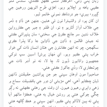
ڪپي باهه ۾ اڇلايو ويو. اهڙي طرح اڻويهن ورهين جي
ڳڀروءَ بيريءَ جو دردناڪ نموني خاتمو ٿيو.
ان کان پوءِ او والٽيئر! تون ئي هئين، جنهن هن ڏاڍ ۽ ڏمر
جي خلاف آواز اُٿاريو ۽ تو، ان ظلم ۽ جبر جي ڪاررواين
خلاف نئين سر جانچ ڪرڻ جي سختيءَ سان پٺڀرائي ڪئي
ته جيئن ظالمن ۽ ڏاڍن جي ڏاڍاين جا وکا پڌرا ڪري
سگهجن. ڇو ته انهن ڪانئرن جي هٿان انسان ذات کي خوار
خراب پئي ڪيو ويو. اي مَهان پرش! اسين سڀ توکي
ججهيون واڌايون ڏيون ٿا، ڇا لاءِ ته تو آدم ذات جي
ڇوٽڪاري لاءِ وڏي جاکوڙ ڪئي هئي.
صاحبو! مون اوهان سڀني جو جن ڀوائتين حقيقتن ڏانهن
ڌيان ڇڪايو آهي، اهي مڙيئي ان دور جي بافضيلت سماج ۾
وَهي واپري رهيون هيون. ان وقت جي رهڻي ڪهڻي نه رڳو
چڱي چوکي هئي پر روشن خيال به هئي، هڪڙا ماڻهو آيا
پئي ته ٻين لاڏاڻو پئي ڪيو. انهن سڀني ۾ هڪ ڳالهه هئي
ته اهي روشن خيال شخص پاڻ کان اڳتي ڪجهه سمجهڻ لاءِ