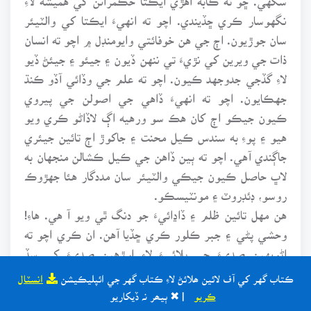
نگهوسار ڪري ڇڏيندي. اچو ته انهيءَ ايڪتا کي والٽيئر
سان جوڙيون. اڄ جي هن خوفائتي وايومنڊل ۾ اچو ته انسان
ذات جي ويرين کي نڙيءَ تي ننهن ڏيون ۽ جيئو ۽ جيئڻ ڏيو
لاءِ گڏجي جدوجهد ڪيون. اچو ته علم جي وڏائي آڏو ڪنڌ
جهڪايون. اچو ته انهيءَ ڏاهي جي اصولن جي پيروي
ڪيون جيڪو اڄ کان هڪ سو ورهيه اڳ لاڏاڻو ڪري ويو
هيو ۽ پوءِ به سندس ڪيل محنت ۽ جاکوڙ اڄ تائين جيئري
جاڳندي آهي. اچو ته ٻين ڏاهن جي ڪيل ڪشالن منجهان به
لاڀ حاصل ڪيون جيڪي والٽيئر سان مددگار هئا جهڙوڪ
روسو، ڊئڊروٽ ۽ مونٽيسڪو.
هن مهل تائين ظلم ۽ ڏاڍائيءَ جو دنگ ٿي ويو آ هي. هاءِ!
وحشي پڻي ۽ جبر ڪلور ڪري ڇڏيا آهن. ان ڪري اچو ته
اڻويهين صديءَ جي ڀلائيءَ لاءِ ارڙهين صديءَ کي سڏ
ڪيون، ڇو ته ان صديءَ جا سياڻا سچ جي راهه جا سرواڻ
ڪتاب گهر کي آف لائين ھلائڻ لاءِ ڪتاب گهر جي ائپليڪيشن
انسٽال
آهن. اچو ته انهن ڏاهن جي ٻڌايل اصولن تي عمل ڪيون. ان
ڪريو
| ✖ ٻيھر نہ ڏيکاريو
کان اڳ جو حڪمران اسان جي مٿان ڪا جنگ مڙهي ڇڏين،