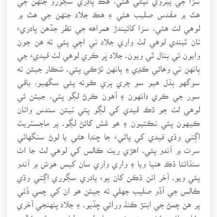
هٿ ۾ مقدس صليب هئي ۽ هڪ جلاد جنهن جي هٿ ۾
لوهي لٺ هئي. سزا کائيندڙ همراهه جي نظر جڏهن پادريءَ
تان ٿيندي لوهي لٺ واري جلاد تي اچي پئي ته هن جون
وايون ئي بتال ٿي ويون. جلاد ڀَر ڪري لوهي لٺ قيديءَ جي
ٻانهن تي وهائي ڪڍي ۽ ٻانهن ٽڙڪي پئي. شڪار جيئن ته
سوگهو ٻڌل هيو سو چري پري ڪونه پئي سگهيو، باقي
سور جي ڪري دانهون ۽ آهون ڪرڻ لڳو پئي، جيئن ئي
لوهي لٺ جو ڌڪ قيدي کي لڳو پئي تيئن سندس واتان
ڪيهون پئي نڪتيون ۽ هو غش کائڻ لڳو. پر ماجسٽريٽ
اڳتي وڌي قيدي کي پاڻيءَ جا ڇنڊا هڻي يا لوڻ سنگهائي
سرت ۾ آندو پئي. اهڙي ريت ڪالس کي لوهي لٺ جا اٺ
سنڌائتا ڌڪ هنيا ويا ۽ واري واري سان کيس هوش ۾ آندو
پئي ويو. آخر اٺن ڌڪن کان پوءِ پادري سڳوري اڳتي وڌي
ڪالس جي آڏو صليب جهلي ته جيئن هو ان کي چمي ڏئي
پر هن چمڻ جي ابتڙ ڪنڌ ورائي ڇڏيو. ۽ جلاد پنهنجي آخري
ڪارروائي ڪئي يعني زوم سان لوهي لٺ جو مٿو ڪالس