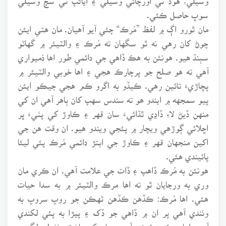
سوڀ حاصل ڪئي.
مان ٿورو اڳ ۾ لفظ ”مُرڪ“ چئي آيو آهيان. مان هتي ايئن
چوڻ کان رهي نه ٿو سگهان ته مُرڪ ۽ والٽيئر ۾ گهاٽو
سٻنڌ هيو. هونئن به هڪ ڏاهي جي دائمي طور اها ذميواري
آهي ته هو صلح جو پرچارڪ هجي ۽ اها خوبي والٽيئر ۾
پڇاڙيءَ تائين رهي. ڪيڏو به اگرو ڪم هجي جيڪو ايئن
پيو سمجهه ۾ ايندو هو ته سندس سهپ کان ٻاهر آهي ان کي
منهن ڏيڻ لاءِ ڏاڍي ٿڌائيءَ سان قهر ۽ ڪاوڙ کي پٺيءَ ڀر
اڇلائي ڳوڙهي ويچار ۾ پئجي ويندو هيو. ان وقت هن جي
اکين منجهان قهر ۽ ڪاوڙ جي ابتڙ دائمي مُرڪ پئي ليئا
پائيندي هئي.
هونئن به مُرڪ ڏاهپ ۽ ڏات جي علامت آهي. ان ڪري مان
وري به ورجايان ٿو ته اها مرڪ والٽيئر ۾ به سدا حيات
هئي. اها مُرڪ: ڪڏهن ڪڏهن ٽهڪن جو روپ سروپ به
وٺندي آهي پر ان ۾ ڏاهي جو ڏک ۽ پيڙا به پئي لکندي
آهي. اها مرڪ هڪ زورآور ۽ جابر کي پاڻ تي ٺٺولي لڳندي