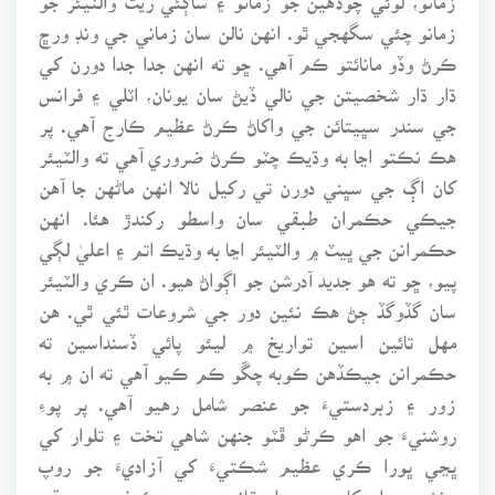
زمانو چئي سگهجي ٿو. انهن نالن سان زماني جي ونڊ ورڇ
ڪرڻ وڏو مانائتو ڪم آهي. ڇو ته انهن جدا جدا دورن کي
ڌار ڌار شخصيتن جي نالي ڏيڻ سان يونان، اٽلي ۽ فرانس
جي سندر سڀيتائن جي واکاڻ ڪرڻ عظيم ڪارج آهي. پر
هڪ نڪتو اڃا به وڌيڪ چٽو ڪرڻ ضروري آهي ته والٽيئر
کان اڳ جي سڀني دورن تي رکيل نالا انهن ماڻهن جا آهن
جيڪي حڪمران طبقي سان واسطو رکندڙ هئا. انهن
حڪمرانن جي ڀيٽ ۾ والٽيئر اڃا به وڌيڪ اتم ۽ اعليٰ لڳي
پيو، ڇو ته هو جديد آدرشن جو اڳواڻ هيو. ان ڪري والٽيئر
سان گڏوگڏ ڄڻ هڪ نئين دور جي شروعات ٿئي ٿي. هن
مهل تائين اسين تواريخ ۾ ليئو پائي ڏسنداسين ته
حڪمرانن جيڪڏهن ڪوبه چڱو ڪم ڪيو آهي ته ان ۾ به
زور ۽ زبردستيءَ جو عنصر شامل رهيو آهي. پر پوءِ
روشنيءَ جو اهو ڪرڻو ڦٽو جنهن شاهي تخت ۽ تلوار کي
ڀڃي ڀورا ڪري عظيم شڪتيءَ کي آزاديءَ جو روپ
بخشيو ۽ ان کان پوءِ عوام قانون ۽ هر هڪ فرد جي حقن