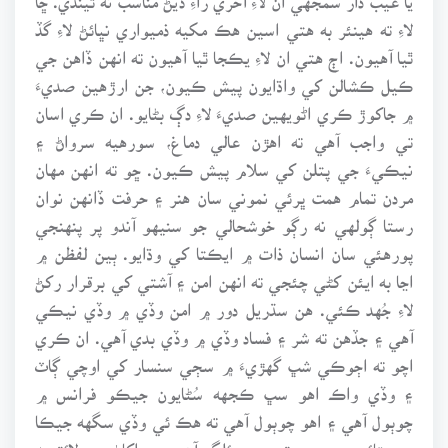
لاءِ ته هينئر به هتي اسين هڪ مکيه ذميواري نڀائڻ لاءِ گڏ
ٿيا آهيون. اڄ هتي ان لاءِ يڪجا ٿيا آهيون ته انهن ڏاهن جي
ڪيل ڪشالن کي واڌايون پيش ڪيون، جن ارڙهين صديءَ
۾ جاکوڙ ڪري اڻويهين صديءَ لاءِ دڳ بڻايو. ان ڪري اسان
تي واجب آهي ته اهڙن عالي دماغ، سورهيه سرواڻ ۽
نيڪيءَ جي پتلن کي سلام پيش ڪيون. ڇو ته انهن مهان
مردن تمام همت ڀرئي نموني سان هنر ۽ حرفت ڏانهن نوان
رستا ڳولهي نه رڳو خوشحالي جو سنيهو آندو پر پنهنجي
پورهئي سان انسان ذات ۾ ايڪتا کي وڌايو. ٻين لفظن ۾
اڃا به ايئن کڻي چئجي ته انهن امن ۽ آشتي کي برقرار رکڻ
لاءِ جُهد ڪئي. هن سڌريل دور ۾ امن وڏي ۾ وڏي نيڪي
آهي ۽ جڏهن ته شر ۽ فساد وڏي ۾ وڏي بدي آهي. ان ڪري
اچو ته اڄوڪي شڀ گهڙيءَ ۾ سڄي سنسار کي اوچي ڳاٽ
۽ وڏي واڪ اهو سڀ ڪجهه سُڻايون جيڪو فرانس ۾
چوٻول آهي ۽ اهو چوٻول آهي ته هڪ ئي وڏي سگهه جيڪا
سچيتائي، سچ ۽ حق جي پوئلڳ آهي، ۽ واکاڻ جي لائق به