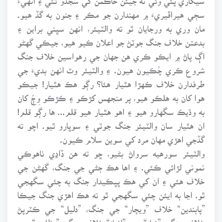
سڄي هيراڦيريءَ ۾ مهندارن جو مڪر ۽ جنون به گڏ هيو.
مان وري به ورجايان ٿو ته والٽيئر، انهن سڀني براين ۽
بدعتن خلاف جنگ جوٽڻ جو اعلان ڪيو هيو، جيڪي گهڻو
اڳ پاڻ ۾ ايڪو ڪري هن جهان جي رهواسين خلاف جنگ
شروع ڪري چُڪيون هيون. ۽ والٽيئر وٽ انهن بديءَ جي
طرفدارن خلاف ڪهڙا هٿيار هئا؟ رڳو هڪ هٿيار! جيڪو
هوا کان به هلڪو هيو، پر منجهس کڙڪو ۽ ڪڙڪو وِڄُ کان
به وڌيڪ سگهارو هيو ۽ اهو هٿيار هيو قلم... ها رڳو قلم!
ان هٿيار سان والٽيئر جنگ جوٽي ۽ سوڀارو ٿيو. اچو ته
گڏجي اهڙي مهان مرد کي سوين سلام ڪيون.
والٽيئر سورهيه سرواڻ بڻيو، ڇو ته هن ڏاڍي ٺاهوڪي
نموني لڙائي ڪئي. ۽ اها هڪ ڄڻي جي جنگ، گهڻن جي
خلاف هئي ۽ ان کي هڪ ڀڀڪيدار جنگ به چئي سگهجي
ٿو. اڃا به ايئن چئي سگهجي ٿو ته هڪ اهڙي جنگ جيڪا
”پابندين“ خلاف ”ويچار“ جي جنگ، ”دليل“ جي ڪٽرپڻ
خلاف جنگ، ”نياءَ“ جي ”انياءَ“ خلاف جنگ، ”مظلوم“ جي