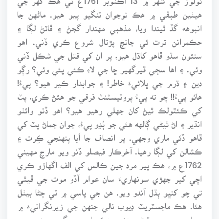
هيٺين طبقي ۾ هڪ نوجوان ٽنگيو پيو هيو. ماڻهن جا
انبوهه گڏ ٿيندا ويا، مذهبي مهندار گجڻ ۽ ڦاٽڻ لڳا ۽
حڪمرانن ترت ئي جانچ پڙتال شروع ڪري ڏني. اهو
سنئون سڌو ڦاهو کاڌل هيو، پر ان کي قتل جي شڪل ڏني
وئي. ۽ اها سڄي ڦيرگهير ڇا جي لاءِ ڪئي پئي وئي؟ رڳو
دين ۽ ڌرم جي ڀلائيءَ خاطر! ۽ جوابدار ڪير هيو؟ پيءُ!
هائو پيءُ!! ڇو ته پيءُ پروٽيسٽنٽ فرقي جو هئڻ ڪري، پٽ
کي ڪئٿولڪ ٿيڻ کان جهلي رهيو هيو؟ اهو ڏٺو وائٺو
انڌير ۽ اڻ ٿيڻي ڳالهه هئي جو ٻُڍو پيءُ، جوان جماڻ پٽ کي
ڦاهو ڏئي ماري وجهي. پر انصاف جا اَبا پنهنجي ڪِرت ۽
ڪشالن کي لڳا رهيا. آخرڪار فيصلو ڏنو ويو مارچ مهيني
1762ع ۾، هڪ پير مرد جين ڪالس کي الف اگهاڙو ڪري
اڇي کير جهڙي سونهاريءَ سان عوام آڏو موت جي ڦيٿي
تي چو کنڀو ٻڌل آندو ويو. هن جي پاسي ۾ ٽي ڄڻا بيٺل
هئا. هڪ ماجسٽريٽ ڊيوب نالي جنهن جي زيرنگرانيءَ ۾
سزا جي پيروي ٿيڻي هئي، هڪ پادري سڳورو جنهن جي