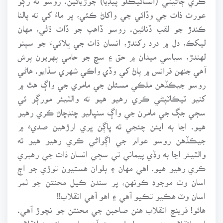
عورت ذات جي وڏائي جي واکاڻ ڪئي، پر ماءُ کي ته پالنا
ڪندڙ جو لقب ڏنائين. روسو ڏاهپ جو ڏات ڌڻي، مهان
ليکڪ، دل ۾ درد رکندڙ، انسان ذات جي ڀلائيءَ جو سپنو
لهندڙ، سياسي ميدان ۾ حق ۽ سچ جو حامي پهريون پرش
آهي جنهن فرانس ۾ پاڻ کي وڏي واڪي شهري سڏايو. هاڻي
روسو جيڪڏهن ملڪي مسئلن جي مامري جي واڳ هٿ ۾
کنيو ٽيڪاٽپڻي ڪري رهيو هيو ته والٽيئر مورڳو ئي
سڄي جڳ جي مامرن جي واڳ سنڀاليو ڇنڊڇاڻ ڪري رهيو
هيو. اڃا به ايئن چئجي ته ڀاڳن ڀري ارڙهين صديءَ ۾
جيڪڏهن روسو عوام جي اڳواڻي ڪري رهيو هيو ته
والٽيئر اڃا به وڏي پيماني تي سڄي انسان ذات جي رهبري
ڪري رهيو هيو. اهي مهان ۽ ٻلوان هستيون توڙي جو اڄ
اسان وٽ موجود ڪونهن، پر سندن ڪيل محنتن جو ثمر
اسان وٽ هڪيو تڪيو آهي ۽ اهو آهي انقلاب!!
هائو! فرينچ انقلاب هنن صاحبن جي محنتن جو نچوڙ آهي.
اهو انقلاب هنن جي ٻاريل جوت آهي. اسين انهيءَ انقلاب