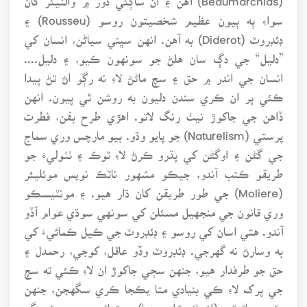
سواءِ ٻه ٻيون عظيم شخصيتون روسو (Rousseu) ۽
ڊئڊروٽ (Diderot) به آهن. انهن سڀني سياڻن، انسان کي
”دليل“ جي دڳ سان هلڻ جو سونهون ڪيو، ۽ دليل....
انسان جي اندر ۾ حق ۽ سچ ماڻڻ لاءِ نه رڳو اڻ تڻ پيدا
ڪئي پر ان ڪري سندن دليون به روشن ٿي پيون. انهن
ڏاهن جي جاکوڙ نيٺ رنگ لاتو. اهڙي طرح بفن، فطرت
پرستي (Naturelism) جو پايو وڌو. بيو مارچس وري سماج
جي گڻن ۽ اوگڻن کي پڌرو ڪرڻ لاءِ ٽوڪ ۽ ٺٺوليءَ جو
طريقو ڪتب آندو، جيڪو مشهور ناٽڪ نويس موئليئر
(Moliere) جي طور طريقن کان ڌار هيو. ۽ مونٽيسڪو
وري قانون جي منجهيل مسئلن کي سونهي سوڌي عوام آڏو
آندو. هتي اسان کي روسو ۽ ڊئڊروٽ جي ڪيل ڪمائيءَ کي
به وسارڻ نه گهرجي. ڊئڊروٽ وڏو عاقل، کوجي، رحمدل ۽
حق جو طرفدار هيو، جنهن سڄي جاکوڙ ان لاءِ ڪئي ته سچ
جي پرک لاءِ ڪي بنيادي متا يڪجا ڪري سگهجن، جنهن
ڪري ڄاڻيٽي (انسائيڪلو پيڊيا) جوڙيائين. روسو نه رڳو