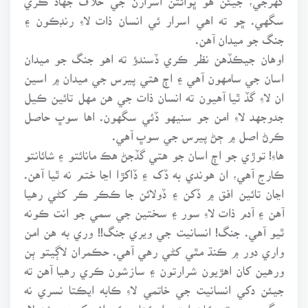
سگهي. ڇو ته اهي اسرار ئي انسان ذات لاءِ رنڊڪون ۽
جنگ جو ميدان آهن.
اوهان جيڪڏهن نظر ڪري ڏسندؤ ته اهو جنگ جو ميدان
اسان جي سامهون آهي ۽ اڄ هتي پيرس جي ميدان ۾ اسين
ان لاءِ گڏ ٿيا آهيون ته انسان ذات جي هن مهل تائين ڪيل
جدوجهد لاءِ امن جو سنيهو ڏئي سگهون. اها سوڀ حاصل
ڪرڻ اصل ۾ ڄڻ پيرس جي سوڀ آهي.
هاءِ! توڙي جو اڄ اسان جو هتي گڏجڻ هڪ مانائتو ۽ شائانتو
ڪارج آهي، ان هوندي به ڏک ۽ ڏاکڙا اڃا ختم نه ٿيا آهن.
اڃان تائين افق ۾ ڏکن ۽ ڏولائن جا ڪڪر ڪر کڻي رهيا
آهن ۽ آدم ذات لاءِ سور ۽ سختين جي سمي جو انت ڪونه
ٿيو آهي. جنگ! انسانيت جي ويري جنگ!! وري به هن امن
واري دور ۾ ڪنڌ مٿي کڻي رهي آهي. حڪمران لاڳيتو ٻن
ورهين کان اهڙيون شرارتون ۽ سازشون ڪري رهيا آهن ته
جيئن دکي انسانيت جي خاتمي لاءِ ڪابه ايڪتا نسري نه
سگهي. ڇو ته ڪابه اهڙي ايڪتا حڪمرانن کي هميشه لاءِ