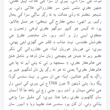
جنهن ڪري مٿس نئين سر ڪارروائي هلائي وئي. پر
نتيجو نڪتو ته وڏي عدالت به نه رڳو ساڳي سزا کي بحال
رکيو، پر انهيءَ سڄي ڪارج کي نيڪيءَ جو عمل ڄاڻايو.
پوءِ ته کيس چو کنڀو سوگهو ڪري لوهي زنجيرن ۾
جڪڙي ايبي ول ۾ آندو ويو. مان مختصر ڪرڻ جي
ڪوشش ڪندس. نيٺ عذاب ۽ ظلم جي گهڙي اچي پهتي.
بيريءَ تي هوريان هوريان ايذاءَ جي ڪارروائي کي تکو
ڪيو ويو ته جيئن هو پنهنجي زبان سان ڏوهه ۾ شامل هئڻ
جي هائوڪار ڪري، ۽ سمجهه ۾ ئي نه پئي آيو ته ڇا جي
هائوڪار ڪري؟ يعني ته هو نه رڳو پل تان لنگهيو هيو پر
راڳ به ڳايو هئائين. ايذاءَ جي ان سمي ۾ نيٺ سندس گوڏا
ڀڳا ويا. ٻئي ڏينهن 5 جون 1766ع تي بيري کي ايبي ول
جي شاهي ميدان ۾ آندو ويو، جتي وِچ تي باهه جا اُلا آسمان
سان ڳالهيون ڪري رهيا هئا. بيريءَ کي مليل سزا پڙهي
ٻڌائي وئي. ان کان پوءِ سندس هٿ ڪپيا ويا ۽ انبور سان
زبان پٽي وئي. آخرڪار مٿس ڪهل ڪندي، سندس مٿو