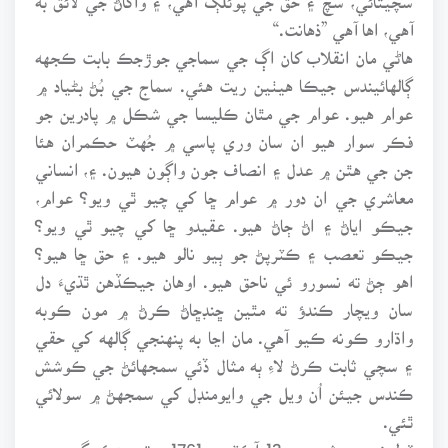
آهي، اها آهي ”ذهانت.“
هاڻي مان انقلاب کان اڳ جي سماجي جوڙجڪ بابت ڪجهه
ڳالهائيندس جيڪا هيٺين ريت هئي. سماج جي بُڻ بڻياد ۾
عوام هيو. عوام جي مٿان ڪليسا جي شڪل ۾ پادرين جو
فڪر سوار هيو ان سان وري پاسي ۾ جُهٽ حڪمران هئا
جن جي هٿن ۾ عدل ۽ انصاف جون واڳون هيون. ۽، انساني
معاشري جي ان دور ۾ عوام ڇا کي چيو ٿي ويو؟ عوام،
جيڪو اياڻ ۽ اڻ ڄاڻ هيو. عقيدو ڇا کي چيو ٿي ويو؟
جيڪو تعصب ۽ ڪٽرپڻ جو ٻيو نالو هيو. ۽ حق ڇا هيو؟
اهو ڄڻ ته نسورو ئي ناحق هيو. اوهان جيڪڏهن ٿڌيءَ دل
سان ويچار ڪندؤ ته مٿين ڇنڊڇاڻ ڪرڻ ۾ مون ڪوبه
واڌارو ڪونه ڪيو آهي. مان اڃا به پنهنجي ڳالهه کي حقي
۽ سچي ثابت ڪرڻ لاءِ ٻه مثال ڏئي سمجهائڻ جي ڪوشش
ڪندس جيئن اُن ويل جي وايومنڊل کي سمجهڻ ۾ سولائي
ٿئي.
ٽولوز جي شهر ۾ 13 آڪٽوبر 1761ع تي هڪ گهر جي