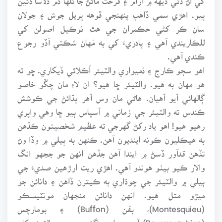
پيو. اهڙي سمي ڏاهپ پنهنجي ڦوهه ڀريل جوش ۽ جولان
سان ڪر کڻي حڪمران جي هٿ ٺوڪيل اصولن کي
للڪاريندي آهي ۽ پادريءَ کي به مَهان شڪتي آڏو رجوع
ڪندي آهي.
اهو سڄو ڪارج ۽ ذميواري والٽيئر اُڪلائي ڏيکاري. ڇو ته
هو مهان به هيو. والٽيئر ڇا هيو؟ ان لاءِ مان چڱو خاصو
ڳالهائي آيو آهيان. هاڻي مان وس آهر ٻڌائڻ جي ڪوشش
ڪندس ته والٽيئر جي زماني ۾ آسپاس ٻيو ڇا وهي واپري
رهيو هيو! اهو ياد رکڻ گهرجي ته عظيم شخصيتون ڪڏهن
به هيڪليون ڪونه اينديون آهن. ڪنهن به ٻيلي ۾ وڏا وڻ
تڏهن قدآور ڏسڻ ۾ ايندا آهن جڏهن انهن جو ججهو انگ
والار ڪيو بيٺو هوندو آهي. اهڙي ريت ارڙهين صديءَ جي
ٻيلي ۾ والٽيئر جي چوڌاري به ڪيترن ڏاهن ۽ دانائن جو
ميڙو متل هيو. انهن دانائن منجهان مونٽيسڪو
(Montesquieu)، بفن (Buffon) ۽ بومارچس
(Beaumarchias) آهن ۽ ان ساڳئي دور ۾ والٽيئر کان