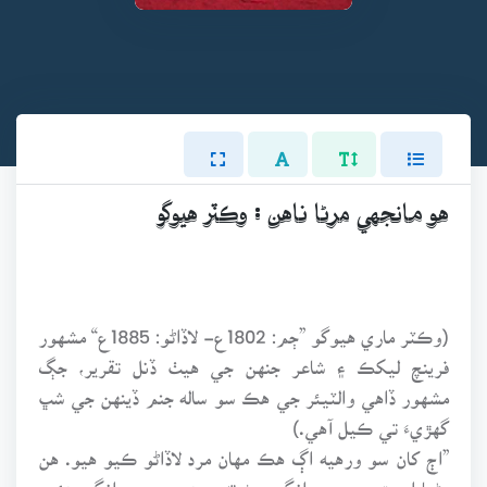
هو مانجهي مرڻا ناهن : وڪٽر هيوگو
(وڪٽر ماري هيوگو ”ڄم: 1802ع- لاڏاڻو: 1885ع“ مشهور
فرينچ ليکڪ ۽ شاعر جنهن جي هيٺ ڏنل تقرير، جڳ
مشهور ڏاهي والٽيئر جي هڪ سو ساله جنم ڏينهن جي شڀ
گهڙيءَ تي ڪيل آهي.)
”اڄ کان سو ورهيه اڳ هڪ مهان مرد لاڏاڻو ڪيو هيو. هن
مڻيادار مڙس جي روانگي ڄڻ ته ورهين جي روانگي هئي،