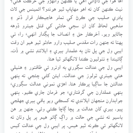
نيٺ ڪنهن کان ته اهو مهاپاپ ٿيو هوندو؟ ائمينس جي لاٽ
پادري صليب جي ڪرڻ کي تمام هاڃيڪار قرار ڏنو ۽
مذهبي لحاظ کان ان سڄي حادثي کي قتل جيترو ڏوهه
ڄاڻايو ويو. آخرڪار حق ۽ انصاف جا پڳدار انهيءَ راءِ تي
پهتا ته جنهن رات مقدس صليب وارو حادثو ٿيو هيو ان وقت
ايبي ول جي پل تان ٻه علمدار بيري ۽ ايلائنڊ نشي ۾ ڌُت،
ڳائيندا ۽ ٺٺوليون ڪندا لانگهائو ٿيا هئا.
ايبي ول جي عدالت سڳوري به اوترو ئي طاقتور ۽ هٺيلي
هئي جيتري ٽولوز جي عدالت. ايئن کڻي چئجي ته ٻنهي
عدالتن جا ساڳيا پرڪار هئا. اهڙي نموني عدالت سڳوريءَ
ٻنهي عملدارن جي گرفتاريءَ جو فرمان جاري ڪيو. ٻنهي
جوابدارن منجهان ايلانڊي ته کسڪي ويو باقي بيري جهلجي
پيو. بيري کان عدالت ۾ پڇا ڳاڇا ڪئي وئي، جنهن ۾ هن
باسيو ته نشي جي حالت ۾ راڳ ڳاتو هيم پر پل وٽان ته
لانگهائو ئي ڪونه ٿيو هيس. پر ايبي ول جي عدالت کيس
موت جي سزا ڏني. بيري ان سزا جي خلاف اپيل ڪئي،