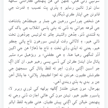
سان توڙ تائين رسايو ۽ پڌري پِٽ نصيب ۽ قدرت جي
قانونن جي اپٽار ڪري ڏيکاري.
هن شخص چوراسي ورهين جي ڄمار ۾ جيڪڏهن بادشاهت
جي ڦوهه جواني به ڏٺي ته ٻئي پاسي انقلاب جي باک کي
به ڦٽندي ڏٺو. جڏهن والٽيئر ڄائو ته لوئيس چوڏهون تخت
ڌڻي هيو، ۽ لاڏاڻي وقت لوئيس سورهون تاج پائي چڪو
هيو. يعني ته ايڏي وڏي تخت ۽ تاج جا ڏهاڙا هن جي اکين
آڏو لنگهي رهيا هئا، ۽ هي ڪفنيءَ ۾ ويڙهيل مرد مٿير
پاتال مان ايندڙ ڪرڻن کي ڏسي پسي رهيو هيو. ان کان اڳ
جو اسين اڳتي وڌون، اچو ته لفظ پاتال کي سمجهڻ جي
ڪوشش ڪيون. هونئن ته اهڙا اڪيچار ڀلائيءَ جا پاتال آهن
جن ۾ بدي به ٻڌي ويندي آهي.
بهرحال، مون جيئن هلندڙ ڳالهه ٻولهه کي ٿوري ويرم لاءِ
پاسيرو ڪيو هيو، تيئن مون کي هاڻي اجازت ڏني وڃي ته
پنهنجن خيالن کي اڳتي پيش ڪيان. هتي ڪوبه لفظ اياڻو
يا عيب دار سمجهي ان لاءِ آخري راءِ ڏيڻ مناسب نه ٿيندي. ڇا