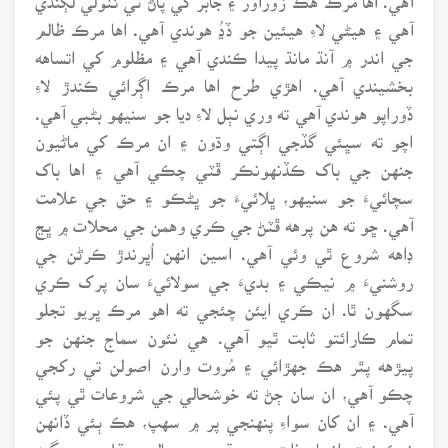
آهي ۽ هيڻي لاءِ هيئين جو ڏڍُ هوندي آهي. اها مرڪ ظالم
جي اندر ۾ آنڌ مانڌ پيدا ڪندي آهي ۽ مظلوم کي اتساهه
بخشيندي آهي. اهڙي طرح اها مرڪ اڳرائي ڪندڙ لاءِ
ڏوراپو هوندي آهي ته وري نٻل لاءِ ديا جو سنيهو بڻبي آهي.
اچو ته سڀئي گڏجي اڳتي وڌون ۽ ان مرڪ کي ماڻيون
جنهن جي باک ڪڏنهونڪر ڦٽي چڪي آهي ۽ اها باک
سچائيءَ جو سنيهو، ڀلائيءَ جو ڀڻڪو ۽ حق جي علامت
آهي. ڇو ته هن پرهه ڦٽڻ جي ڪري وهمن جي محلات ۾ ڀڃ
ڊاهه شروع ٿي وئي آهي. اسين انهن اُڀرندڙ ڪرڻن جي
روشنيءَ ۾ نيڪي ۽ بديءَ جي سولائيءَ سان پرک ڪري
سگهون ٿا. ان ڪري ايئن چئجي ته اهو مرڪ ڀريو تجلو
تمام ڪارائتو ثابت ٿيو آهي. هي نئون سماج جنهن جو
پيڙهه پٿر هڪ جهڙائي ۽ مُروت وارن اصولن تي رکجي
چڪو آهي، ان سان ڄڻ ته خوشحالي جي شروعات ٿي پئي
آهي. ۽ ان کان سواءِ پنهنجي پر ۾ سهپ، هڪ ٻئي ڏانهن
نيڪ نيت، انسان ذات جي حقن جي بحالي، عقل جي سگهه