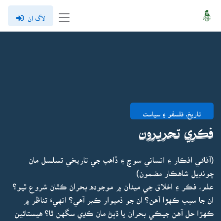
لاگ ان
تاريخ، فلسفو ۽ سياست
فڪري تحريرون
(آفاقي افڪار ۽ انساني سوچ ۽ ڏاهپ جي تاريخي تسلسل مان
چونڊيل شاهڪار مضمون)
علم، فڪر ۽ اخلاق جي ميدان ۾ موجوده بحران ڪٿان شروع ٿيو؟
ان جا سبب ڪهڙا آهن؟ ان جو ذميوار ڪير آهي؟ انهيءَ تناظر ۾
ڪهڙا حل آهن جيڪي بحران يا ڌٻڻ مان ڪڍي سگهن ٿا؟ هيستائين