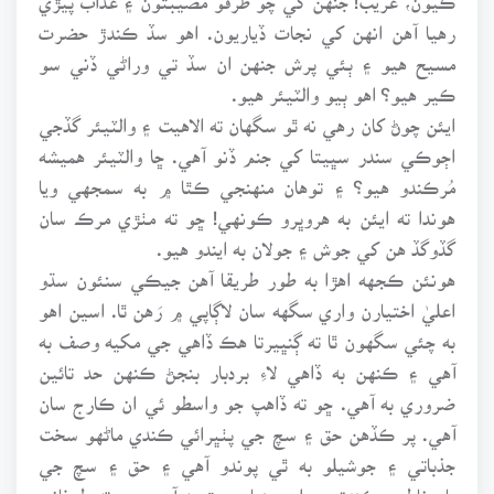
رهيا آهن انهن کي نجات ڏياريون. اهو سڏ ڪندڙ حضرت
مسيح هيو ۽ ٻئي پرش جنهن ان سڏ تي وراڻي ڏني سو
ڪير هيو؟ اهو ٻيو والٽيئر هيو.
ايئن چوڻ کان رهي نه ٿو سگهان ته الاهيت ۽ والٽيئر گڏجي
اڄوڪي سندر سڀيتا کي جنم ڏنو آهي. ڇا والٽيئر هميشه
مُرڪندو هيو؟ ۽ توهان منهنجي ڪٿا ۾ به سمجهي ويا
هوندا ته ايئن به هروڀرو ڪونهي! ڇو ته مٺڙي مرڪ سان
گڏوگڏ هن کي جوش ۽ جولان به ايندو هيو.
هونئن ڪجهه اهڙا به طور طريقا آهن جيڪي سنئون سڌو
اعليٰ اختيارن واري سگهه سان لاڳاپي ۾ رَهن ٿا. اسين اهو
به چئي سگهون ٿا ته ڳنڀيرتا هڪ ڏاهي جي مکيه وصف به
آهي ۽ ڪنهن به ڏاهي لاءِ بردبار بنجڻ ڪنهن حد تائين
ضروري به آهي. ڇو ته ڏاهپ جو واسطو ئي ان ڪارج سان
آهي. پر ڪڏهن حق ۽ سچ جي پٺڀرائي ڪندي ماڻهو سخت
جذباتي ۽ جوشيلو به ٿي پوندو آهي ۽ حق ۽ سچ جي
پاسخاطري ڪندڙ جو اهو بنيادي حق به آهي، ڇو ته طوفاني