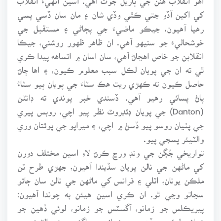
کي اکين آڏو جتي ڪٿي وڏي شان ۽ مان سان ڏسي پسي
رهيا آهيون، جيڪو ماضيءَ جي پڄاڻي ۽ مستقبل جي
خوشحاليءَ جو سنيهو آهي. ان ظاهر ظهور روشني، جيڪا
انقلابن جو خاص اهڃاڻ آهي، سان اسان ۾ اتساهه پيدا ڪري
ٿي ته ان جي پويان لڪل سبب معلوم ڪيون، ۽ اها ڄاڻ
حاصل ڪيون ته ڪهڙي ريت هڪ سٽاءَ جي پويان ٻيو سٽاءُ
پاڻ پسائي رهيو آهي. ڏسندي خبر پوندي ته ڊانٽن
(Danton) جي پويان ڊئڊروٽ نظر پيو اچي، روبس پيري
جي پٺيان روسو پيو ڏسڻ ۾ اچي، ۽ ميراپو جي پوئتان وري
والٽيئر پسجي پيو.
تواريخي جُڳن جي ونڊ ورڇ ڪرڻ لاءِ اسين مختلف دورن
کي ماڻهن جي نالن پويان سڏيندا آهيون، جهڙي طرح ٽن
ملڪن يونان، اٽلي ۽ فرانس کي ماڻهن جي نالن سان ڄاتو
سڃاتو وڃي ٿو. ان ڪري اسين هيئن به چوندا آهيون:
پيريڪلس جو زمانو، آگسٽس جو زمانو، لوئي ڏهين جو
زمانو، لوئي چوڏهين جو زمانو ۽ ساڳئي ريت والٽيئر جو