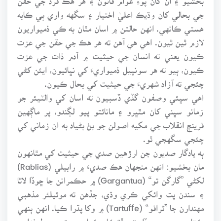
جي بحالي کان وڌيڪ اعليٰ اختيار ۽ سگهه واري ٻي ڪابه
هستي ڪانهي. انهن حالتن ۾ اسان مٿان به ڪي ذميواريون
لازم ٿين ٿيون. اهي هي آهن ته هر هڪ جي حقن جي عزت
ڪيون يعني ته انسان جي حيثيت ۾ آدم ذات جي عزت
ڪيون، ٻيو ته هر سونپيل ذميواريءَ کي نڀائيون، ايئن کڻي
چئجي ته آزاد شهريءَ جي حيثيت کي بحال ڪيون.
اهي سڀئي وصفون گڏي ڏسبيون ته اسان کي والٽيئر جو
زمانو سڀني کان مٿڀرو ۽ مانائتو پيو لڳندو، پر ماڳهين
فرينچ انقلاب جي مکيه اصولن جو بڻ بڻياد به ان زماني کي
چئجي سگهجي ٿو.
ٻه يادگار صديون جن ارڙهين صدي جي حيثيت کي مٿانهون
مان بخشيو: انهن منجهان هڪ صديءَ ۾ رابيلي (Rablias)
لکڻي ”گارگن تو“ (Gargantua) ۾ حڪمرانن جا ڇوڏا لاٿا
۽ سندن پت وائکي ڪري وڌي، جڏهن ته موئيلئر مذهبي
مهندارن جا ”ٽرافو“ (Tartuffe) ۾ وکا پڌرا ڪيا. انهن ٻنهي
ڪتابن ۾ جبر ۽ ڏاڍ تي ڦٽڪار ڪيل ۽ حق جي طرفداري