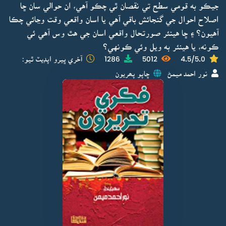
جيڪو به قومي سطح تي نقصان ٿي چڪو آهي، ان حوالي سان ڇا
اصلاح احوال جي گنجائش باقي آهي يا اسان واقعي وقت وڃائي چڪا
آهيون؟ ۽ ڇا هينئر صورتحال واقعي اسان جي هٿ وس آهي ئي
ڪونه، يا هينئر به ويل وئي ڪونهي؟
4.5/5.0
5012
1286
آخري ڀيرو اپڊيٽ ٿيو:
نور احمد ميمڻ
ڇاپو پھريون