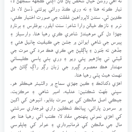
تيار ڪونه هئا ۽ نه وري ڪنڌ ورائي پوئتي ڏسڻ لاءِ دل
ڪڍين ٿي. سندن لاپرواهين غفلت جي صورت اختيار ڪئي،
نرم ۽ نازڪ خيالن وارا شاعر: سنت ايلور، بوفلرس ۽ برنارڊ
جهڙا دل کي موهيندڙ شاعري ڪري رهيا هئا. وارسيلز ۽
پيرس جي شاهي ايوانن ۾ جشن جي ڪيفيت ڇانيل هئي ۽
جڏهن ته جُنون ۽ پاڳلپڻ جي ڪري هڪ مرد کي موت جي
ڦيٿي تي چاڙهيو پئي ويو ۽ وري ٻئي پاسي ڪليسائي
مهندار هڪ معصوم ڳڀرو جي زبان رڳو راڳ ڳائڻ جي
تهمت هيٺ پٽي رهيا هئا.
اهڙي دکدائڪ ۽ ڪين جهڙي سماج ۾ والٽيئر هيڪلو هو.
سڀني جُهٽ شڪتين: عدليه، امير شاهي ۽ مرڪزيت،
جيڪي اصل مالڪن کي بي سرت بڻايو، انبوهن کي اکين
۾ سرمون پارائي، ڀيانڪ شڪلين واري فوجداري سرشتي
کي اهڙي نموني پنهنجي مفاد لاءِ ڪتب آڻي رهيا هئا جو
مال جي مالڪن کي فرمانبرداري ۽ عوام کي چاپلوسي
سيکاري پئي وئي ته جيئن حاڪمن کي سجدو ٿئي ۽ انهيءَ