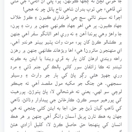
تي ڦاهيءَ جي ٽوپ بدران شاهي تاج پاتل ڇو نه هجي!
اچو! ته سينو تاڻي سچ جي طرفداري ڪيون ۽ ڪوڙ خلاف
جهاد ڪيون. پر هي اهو جهاد ڪونهي جنهن ۾ رت ۽ پونءِ
جا واهڙ وهي پوندا آهن ۽ نه وري اهو اڻانگو سفر آهي جنهن
۾ ڪشالو ڪرڻ کان پوءِ موت وات پٽيو بيٺو هوندو آهي.
اي منهنجون مائرون! هيءَ اها ويڙهاند ڪانهي جنهن ۾ رهزن
راهه ويندي اوهان کان ٻار به ڦري ويندا يا ايئن به ڪونه
ٿيندو ته ڪا زائفان سور کائي ٻالڪ کي جنم ڏئي ۽ مرد
وري جهپڙ هڻي رڳو پاڻ کي ٻار جو وارث ۽ وسيلو
سمجهي. هن جنگ جو مکيه مول مقصد آهي ته جيڪو
لوچي سو لهي. يعني ته خوشحالي لاءِ پاڻ پتوڙڻ، پورهيت
کي پورهيو ميسر ڪرڻ، ڪارخانن جي پيداوار وڌائڻ، ڏاهي
کي ڏاهپ گيان ڏيڻ جو حق، اڃا به ايئن کڻي چئجي ته هي
جهان به هڪ تارن ڀريل آسمان وانگر آهي جنهن ۾ هر هڪ
انسان کي پنهنجا حق حاصل ڪرڻ لاءِ کليل آزادي هئڻ
گهرجي، جيئن هو ڀوائتن اسرارن جي خلاف جهاد ڪري