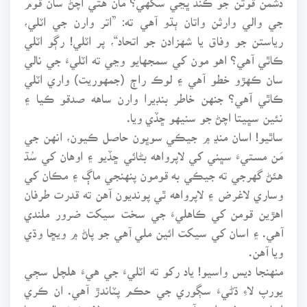
جي والي وارثن واتان ٻڌو آهي ته: ”اتر وارن جي اٽلي،
رياستن جو وفاق يا شهزادن جو اتحاد“، پر اٽلي! رڳو اٽلي
ڪاٿي آهي؟ اهو مون کي سمجهايو وڃي ته اٽليءَ جي نالي
سان ڪهڙو خطو آهي ۽ لوڪ راڄ (جمهوريت) واري اٽلي
ڪاٿي آهي؟ جنهن خاطر بنڊيرا وارن ساهه صدقو ڪيا ۽
نئين سڀيتا اچڻ جو سنيهو ڇڏي ويا.
ساٿيو! اسان منڍ ۾ جيڪي سوڀون حاصل ڪيون، انهن جي
مَن مستيءَ سڀني کي لاپرواهه بڻائي ڇڏيو ۽ اوهان کي سُڌ
هئڻ گهرجي ته جيڪي به قومون پنهنجي ماڳ ۽ مڪان کي
وساري لاغرض ۽ لاپرواهه ٿي پونديون آهن ته قدرت طرفان
اهڙين قومن کي ڪاهليءَ جي سخت سيکت ضرور ملندي
آهي. ۽ اسان کي سيکت ائين ملي آهي جو پاڻ ۾ ويڇا وڌي
ويا آهن.
منهنجا ديس واسيو! ياد رکو ته اٽليءَ جي هيءَ هلچل سڄي
يورپ لاءِ ڌڻيءَ سڳوري جي حڪم پٽاندڙ آهي. ان ڪري
اسان جي ذميواري آهي ته سڄي يورپ لاءِ خوشحاليءَ جا