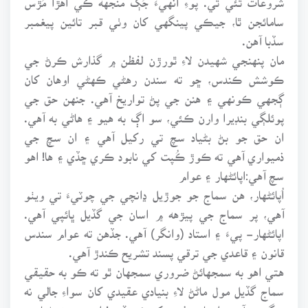
سامائجن ٿا، جيڪي پينگهي کان وٺي قبر تائين پيغمبر
سڏبا آهن.
مان پنهنجي شهيدن لاءِ ٿورڙن لفظن ۾ گذارش ڪرڻ جي
ڪوشش ڪندس، ڇو ته سندن رهڻي ڪهڻي اوهان کان
ڳجهي ڪونهي ۽ هنن جي پڻ تواريخ آهي. جنهن حق جي
پوئلڳي بنڊيرا وارن ڪئي، سو اڳ به هيو ۽ هاڻي به آهي.
ان حق جو بڻ بڻياد سچ تي رکيل آهي ۽ ان سچ جي
ذميواري آهي ته ڪوڙ ڪُپت کي نابود ڪري ڇڏي ۽ ها! اهو
سچ آهي:اپائڻهار ۽ عوام
اُپائڻهار، هن سماج جو جوڙيل ڍانچي جي چوٽيءَ تي ويٺو
آهي، پر سماج جي پيڙهه ۾ اسان جي گڏيل ڀائپي آهي.
اپائڻهار- پيءَ ۽ استاد (وانگر) آهي. جڏهن ته عوام سندس
قانون ۽ قاعدي جي ترقي پسند تشريح ڪندڙ آهي.
هتي اهو به سمجهائڻ ضروري سمجهان ٿو ته ڪو به حقيقي
سماج گڏيل مول ماڻڻ لاءِ بنيادي عقيدي کان سواءِ جالي نه
سگهندو آهي. اوهان مذهب کي ئي ڏسو! ان جو بڻ بڻياد به