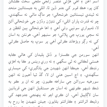
کان پوءِ هڪ قوم کي جنم ڏين ٿا. اٽلي به جيستائين متحد
نه ٿيندي تيستائين خوشحاليءَ جو ماڳ ماڻي نه سگهندي.
ڇو ته قدرت پاران اٽليءَ کي ننڍڙن وڏڙن جي خوشحالي آڻڻ
لاءِ ذميواري سونپي وئي آهي ۽ اها خوشحالي ٻين لفظن ۾
ته سڄي يورپ جي ڀلائيءَ جو سنيهو آهي. هونئن به اسان
کي نه رڳو ويڙهاند ڪرڻي آهي پر سوڀ به حاصل ڪرڻي
آهي.
انهن سورمن جي ڪسنزا ۾ ڏنل ٻليدان کي هاڻي ڪابه
هستي لڪائي نه ٿي سگهي ۽ نه وري وينس ۾ ڪا به اهڙي
رنڊڪ آهي، جيڪا انهن شهيدن جي يادگيريءَ کي ميساري
سگهندي. ۽ اڄ اسين هتي ان لاءِ گڏ ٿيا آهيون ته انهن
سورهيه سرواڻن جي ساراهه ڪيون، ڇو ته ان ۾ ڪو به
شڪ شبهو ڪونهي ته اسان جو مستقبل انهن جي قربانين
سان لاڳاپيل آهي. ان ڪري اچو ته پنهنجي جدوجهد کي
وڌيڪ اثرائتو ۽ ڪارائتو بڻايون، جيئن شهيدن جا روح به
ائين سمجهن ته سندن ڀائر به انهن وانگر قرباني ڏيڻ لاءِ آتا