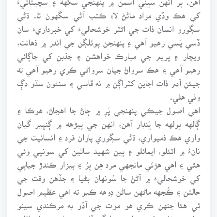
کي هڪ وڏي مراد ماڻڻ لاءِ ڪتب آڻي سگهون ٿا. ڌڻي
سڳورو انسان ذات جي اڻٽر خوشحاليءَ کي خبرداريءَ سان
ڏسي پَسي رهيو آهي ۽ پنهنجن پوئلڳن جي اندر ۾ ذهانت،
ويچار ۽ پريم جي مبارڪ خواهشن ۽ جذبن کي جاڳائي
رهيو آهي ۽ هڪ سرواڻ جيان سرواڻي ڪري رهيو آهي ته
جيئن آدم ذات اجاين کٽراڳن ۾ نه ڦاسي ۽ سنئون سڌو دڳ
وٺي هلي.
اهي اصول جيڪي پنهنجي پَرِ ۾ ڄاڻ جا اهڃاڻ، هوڪا ۽
ڳالهه ٻولهه جا ڀَنڊار آهن، انهن جي پيڙهه ۾ ڳنڀير گيان
واري هڪ ذميواري، ڌڻي سڳوري پاران فرد ۽ انسانيت جي
نانءُ ۾ اٽئلو، ايمائلو ۽ ٻين شهيد ساٿين کي سونپي وئي
هئي ۽ اهي هڙئي مانجهي مرد هِن بِرُ ۽ بيزار ڪندڙ جياپي
کي خوشحاليءَ ۾ آڻڻ جا سُونهان بڻيا ۽ جڏهن وقت جي
حالتن ۽ ڪُجهه ماڻهن ساڻن ڊوهه ڪيو ته اهي عظيم اصول
ئي هئا جنهن ڪري هو موت جي آڏو به مرڪندي سينو
ساهي بيٺا ۽ ڌرتي دليرن وانگر ڏاڍي بردباريءَ سان اٽلي