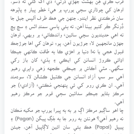
اوهان کي چوڌاري سڄي يورپ ۾ هيءُ خطو پيار ۽ پاٻُوهه
سان مُرڪندي نظر ايندو. جنهن جي هڪ طرف آلپس جبل جا
ڏُونگر ڪَر کنيو بيٺا آهن، ته ٻئي پاسي سمنڊ اٿس ۽ سچ پچ
ته اهي حدبنديون سچي سائينءَ واندڪائيءَ ۾ ويهي، اوهان
جهڙن مانجهين لاءِ جوڙيون آهن، پوءِ توهان کي اها جوڙجڪ
قبول هجي يا نه! دنيا ۾ اهڙي ڪا به طاقت ڪانهي جيڪا
اڍائي ڪروڙ انسانن کي ايڪي ۽ ٻڌيءَ کان باز رکي
سگهي. مٿي آڪاش ۾ جيڪي ڪجهه وَهي واپري رهيو
آهي سو سڀ آزاد انسانن جي ڪٽيل ڪشالن لاءِ سودمند
آهي. ان ڪري روم کي ئي پنهنجي مُڪتيءَ (آزاديءَ) جو
مرڪز بڻايو جيڪو سدائين سڄي قوم جو مرڪز رهيو
آهي.
ڇا اهو ساڳيو مرڪز اڳ ۾ به ٻه ڀيرا يورپ جو مکيه مَڪان
نه رهيو آهي؟ هونئن به روم جا ٻه جُڳ پيگن (Pagan) ۽
پيپل (Papal) هڪ ٻئي سان ائين لاڳاپيل آهن، جيئن
ڪنهن ڇَٽ ۾ ٻٽو هيرو جُڙيل هجي. اهڙي ريت انهن ٻنهي