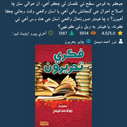
جيڪو به قومي سطح تي نقصان ٿي چڪو آهي، ان حوالي سان ڇا
اصلاح احوال جي گنجائش باقي آهي يا اسان واقعي وقت وڃائي چڪا
آهيون؟ ۽ ڇا هينئر صورتحال واقعي اسان جي هٿ وس آهي ئي
ڪونه، يا هينئر به ويل وئي ڪونهي؟
4.5/5.0
5014
1287
آخري ڀيرو اپڊيٽ ٿيو:
نور احمد ميمڻ
ڇاپو پھريون