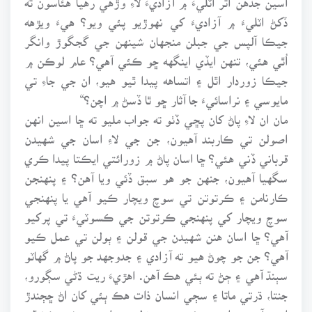
ڏکڻ اٽليءَ ۾ آزاديءَ کي نهوڙيو پئي ويو؟ هيءَ ويڙهه
جيڪا آلپس جي جبلن منجهان شينهن جي گجگوڙ وانگر
اُٿي هئي، تنهن ايڏي اينگهه ڇو ڪئي آهي؟ عام لوڪن ۾
جيڪا زوردار اٿل ۽ اتساهه پيدا ٿيو هيو، ان جي جاءِ تي
مايوسي ۽ نراسائيءَ جا آثار ڇو ٿا ڏسڻ ۾ اچن؟“
مان ان لاءِ پاڻ کان پڇي ڏٺو ته جواب مليو ته ڇا اسين انهن
اصولن تي ڪاربند آهيون، جن جي لاءِ اسان جي شهيدن
قرباني ڏني هئي؟ ڇا اسان پاڻ ۾ زورائتي ايڪتا پيدا ڪري
سگهيا آهيون، جنهن جو هو سبق ڏئي ويا آهن؟ ۽ پنهنجن
ڪارنامن ۽ ڪرتوتن تي سوچ ويچار ڪيو آهي يا پنهنجي
سوچ ويچار کي پنهنجي ڪرتوتن جي ڪسوٽيءَ تي پرکيو
آهي؟ ڇا اسان هنن شهيدن جي قولن ۽ ٻولن تي عمل ڪيو
آهي؟ جن جو چوڻ هيو ته آزادي ۽ جدوجهد جو پاڻ ۾ گهاٽو
سٻنڌ آهي ۽ ڄڻ ته ٻئي هڪ آهن. اهڙيءَ ريت ڌڻي سڳورو،
جنتا، ڌرتي ماتا ۽ سڄي انسان ذات هڪ ٻئي کان اڻ ڇڄندڙ
اسم آهن ۽ اهي هڙئي عنصر رَلجي ملجي سخت ڪشالن