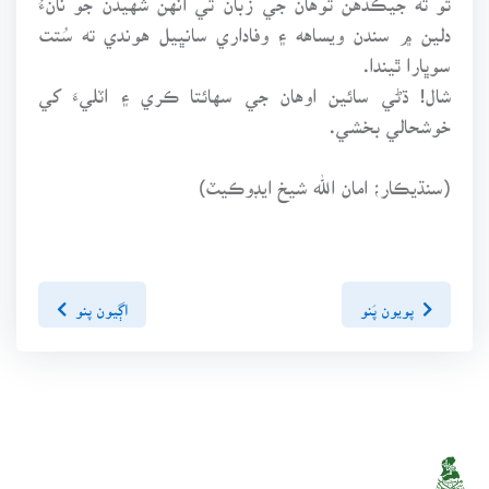
دلين ۾ سندن ويساهه ۽ وفاداري سانڀيل هوندي ته سُتت
سوڀارا ٿيندا.
شال! ڌڻي سائين اوهان جي سهائتا ڪري ۽ اٽليءَ کي
خوشحالي بخشي.
(سنڌيڪار؛ امان الله شيخ ايڊوڪيٽ)
پويون پَنو
اڳيون پنو