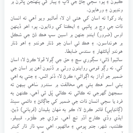
ونڊيون ۽ ورهايون.
ياد رکو! ته اسان کي هتي ان لاءِ اُماڻيو ويو آهي ته انسان
ذات جي وچ ۾ ڀائپي ۽ ايڪتا کي وڌايون. پوءِ اهو ڏينهن
اوس (ضرور) ايندو جنهن ۾ اسين سڀ هڪ ڌڻ جي شڪل
۾ هونداسون، ۽ هڪ ئي اسان جو ڌنار هوندو ۽ اهو ڌنار
هوندو اُپائڻهار ۽ سندس ضابطا.
ساٿيو! ڌڻيءَ سڳوري سچ ۽ حق جي ڳولا ڦولا ڪرڻ لاءِ اسان
کي، نه رڳو قومي روايتون ورثي ۾ ڏنيون آهن پر اسان جي
ضمير جو آواز به اڳواڻيءَ ڪرڻ لاءِ ڏنو اٿس. ۽ جتي به اهي
ٻئي اسم هڪ ٻئي جي مخالفت ۾ سندرو سَاهي بيهن ته
سمجهڻ گهرجي ته ڪاٿي نه ڪاٿي ڀُل ٿي آهي. ڪنهن به
فرد يا سڄي انسان ذات جي ضمير کي جاڳائڻ ۽ دائمي سٻنڌ
(ڳانڍاپي) قائم ڪرڻ لاءِ ڪو به مَهان ٻليدان (قرباني) ڏيڻ،
ايڏي وڏي ڪارج آڏو تڇ آهي. توڙي جو ڪُڙم، قبيلو،
ڪٽنب، شهر، جنم ڀومي ۽ ماڻهپو، اهي سڀ ڌار ڌار کيتر
آهن. پر انهن سڀني اسمن ۾ پنهنجي سگهه ۽ سچيتائيءَ