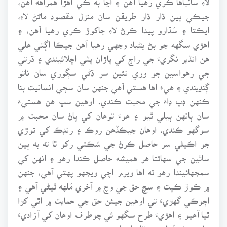
جيڪي ٻين ڌار ڌار طريقن سان منزل مقصود ماڻڻ لاءِ،
ايڪتا ۽ سَڌارو پيدا ڪرڻ لاءِ جاکوڙ ڪري رهيا آهن، ۽
اهڙي سگهه جو بڻ بڻياد وجهي رهيا آهن جيڪا اڳتي هلي
هن انڌير نگريءَ جي راڄ کي پاڙان پٽي اڇلائيندي ۽ ڌرتي
جي رهواسين جو وري نئين سر ڌڻي سڳوري سان ناتو
ڳنڍيندي ۽ هيءَ اها هستي آهي جنهن سان سڄي انسانيت بنا
ڪنهن ڊپ ڊاءَ جي محبت ڪندي. اوهين سڀ هن هستيءَ
سان ٻانهن ٻيلي ٿيو ۽ هوءَ توهان کي پاڻ سان محبت ۾
سوگهو ڪندي. اوهان جيڪڏهن روڪ ۽ رنڊڪ کي توڙي
جو اڪيلي سر حاصل ڪرڻ جي شڪتي رکو ٿا ته به ٻين
ساٿين جي سهائتا هر هميشه حاصل ڪندا رهو ۽ انهن کي
سمجهائيندا رهو ته اها ويرم اچي ويجهو پهتي آهي، جنهن
۾ ڪوڙ ڪپت ۽ سچ حق جي وچ ۾ آخري مَلهه ٿيڻي آهي ۽
اڄوڪي گهڙيءَ تي اوهين جيئن حق جي حمايت ۾ اٿي کڙا
ٿيا آهيو ۽ اهڙيءَ طرح سگهو ئي چوطرف اوهان کي آزاديءَ
جا جهنڊا جهُوليندي نظر ايندا.