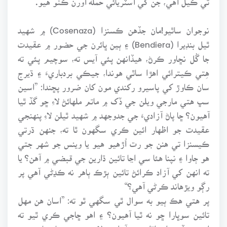
نوجوان ساٿيو!مان جڏهن ڪسنزا (Cosenaza) ۾ شهيد
ٿيل بنڊيرا (Bendiera) ۽ ٻين ڀائرن جي حضور ۾ عقيدت
جا گُل نڇاور ڪرڻ، هيڏانهن پئي آيس ته، سوچيم پئي ته
هِتي ڪيترائي اهڙا ساٿي هوندا، جيڪي بردباريءَ ۽ ڌيرج
سان ڪاوڙ کي پاسيرو رکندي مون کان ضرور پڇندا: ”اسين
سڀ هتي مارجي ويلن جي ڏک ۾ ماتم ملهائڻ لاءِ ڇو گڏ ٿيا
آهيون؟ ڇا پاڻ آزاديءَ جي جدوجهد ۾ شهيد ٿيلن لاءِ پنهنجي
عقيدت جو اظهار ائين ڪري سگهون ٿا ته، جنهن ڌرتي
ڪيسنزا تي هنن جو رت اُڙهيو هيو يا وينس جو شهر جتي
هو ڄاوا ۽ نپنا هئا سي اڃا تائين ڌارين جي قبضي ۾ آهن؟ يا
ته انهن کي آزاد ڪرائڻ تائين ٻڙڪ ٻاهر نه ڪڍڻي آهي پر
رڳو ويڙهاند ڪرڻي آهي؟“
پر هتي هڪ ٻيو به سوال ٿي سگهي ٿو ته: ”اسان هن مهل
تائين سوڀارا ڇو نه ٿيا آهيون؟ ۽ اهو ڇاجي ڪري ٿيو ته
اسين جڏهن اتر اٽليءَ ۾ آزاديءَ لاءِ وڙهي رهيا هئاسون ته