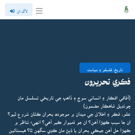
لاگ ان
تاريخ، فلسفو ۽ سياست
فڪري تحريرون
(آفاقي افڪار ۽ انساني سوچ ۽ ڏاهپ جي تاريخي تسلسل مان
چونڊيل شاهڪار مضمون)
علم، فڪر ۽ اخلاق جي ميدان ۾ موجوده بحران ڪٿان شروع ٿيو؟
ان جا سبب ڪهڙا آهن؟ ان جو ذميوار ڪير آهي؟ انهيءَ تناظر ۾
ڪهڙا حل آهن جيڪي بحران يا ڌٻڻ مان ڪڍي سگهن ٿا؟ هيستائين