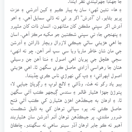
۽ ها- نئين ٽَهيءَ سان به پيار ڪيو ۽ کين آدرشي ۽ عزت
ڀريو بڻايو. ان ”آدرش“ اکر ۾ ئي ته ڌڻي سمايل آهي. ۽ اهو
آدرش اکر سڀني ملڪن کان مٿانهون، انسان ذات کان مٿڀرو
۽ پنهنجي جاءِ تي سڀني شڪتين جو مکيه مرڪز آهي. اسان
جا اهي هڙيئي ساٿي جيڪي لازوال ويچار ڌارائن ۽ آدرشن
جي مان شان خاطر ماريا ويا سي سڀ اَمر آهن. ڇو ته انهيءَ
سڄي هلچل جي پويان اهي اصول ۽ مَتا آهن جن وسيلي
هتان جا رهواسي آزادي حاصل ڪري سگهن ٿا. اهي هڙيئي
اصول اٻهرائيءَ ۽ ڊپ کي نهوڙي ناس ڪري ڇڏيندا.
ٻيو ياد رکو ته هَٺ، وڏائي ۽ لالچ لوڀ ۽ رڳوپاڻ جياپي لاءِ
پتوڙڻ جهڙا هٿيار ظالم ۽ سندس ڳيجهو ڪتب آڻي سگهن
ٿا، ۽ اوهان به جيڪڏهن اهڙن هٿيارن کي ڪتب آڻي فتح
حاصل ڪئي ته، پوءِ سڀاڻي توهان کي به ذليل شڪست
ضرور ملندي. پر جيڪڏهن توهان اُتم آدرشن سان هٿياربند
آهيو ته ڪو جابر اوهان آڏو سينو ساهي نه سگهندو. ڇاڪاڻ
ته خالق، جڏهن روح کي خلقيو هيوتڏهن کيس ڪنوارن ۽