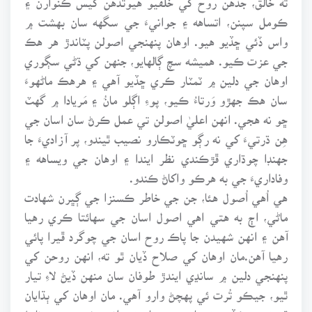
ڪومل سپنن، اتساهه ۽ جوانيءَ جي سگهه سان بهشت ۾
واس ڏئي ڇڏيو هيو. اوهان پنهنجي اصولن پٽاندڙ هر هڪ
جي عزت ڪيو. هميشه سچ ڳالهايو، جنهن کي ڌڻي سڳوري
اوهان جي دلين ۾ ٽمٽار ڪري ڇڏيو آهي ۽ هرهڪ ماڻهوءَ
سان هڪ جهڙو وَرتاءُ ڪيو، پوءِ اڳلو مانُ ۽ مَريادا ۾ گهٽ
ڇو نه هجي. انهن اعليٰ اصولن تي عمل ڪرڻ سان اسان جي
هِن ڌرتيءَ کي نه رڳو ڇوٽڪارو نصيب ٿيندو، پر آزاديءَ جا
جهنڊا چوڌاري ڦڙڪندي نظر ايندا ۽ اوهان جي ويساهه ۽
وفاداريءَ جي به هرڪو واکاڻ ڪندو.
هي اُهي اُصول هئا، جن جي خاطر ڪسنزا جي ڳڀرن شهادت
ماڻي، اڄ به هتي اهي اصول اسان جي سهائتا ڪري رهيا
آهن ۽ انهن شهيدن جا پاڪ روح اسان جي چوگرد ڦيرا پائي
رهيا آهن.مان اوهان کي صلاح ڏيان ٿو ته، انهن روحن کي
پنهنجي دلين ۾ سانڍي ايندڙ طوفان سان منهن ڏيڻ لاءِ تيار
ٿيو، جيڪو تُرت ئي پهچڻ وارو آهي. مان اوهان کي ٻڌايان
ٿو ته جيڪڏهن توهان جي زبان تي انهن شهيدن جو نانءُ