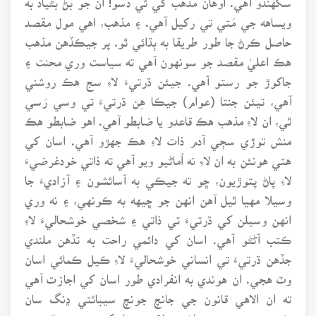
ويساهه جي مَتي تي رکيل آهي. ۽ مذهب، اهي مول مقصد
حاصل ڪرڻ جا طور طريقا به ٻڌائي ٿو. پر جيڪڏهن مذهب
هڪ اعليٰ مقصد جو سونهون آهي ته سياست وري محنت ۽
جاکوڙ جو رستو آهي. جيئن ڌرتيءَ لاءِ سج هڪ روشني
آهي، تيئن جنتا (عوام) جيڪا هِن ڌرتيءَ تي وسي رَسي
ٿي، ان لاءِ مذهب هڪ قاعدو يا ضابطو آهي. اهو ضابطو هڪ
منش توڙي سڄي آدم ذات لاءِ هڪ جهڙو آهي. اسان کي
هتي هونئن به ان لاءِ نه اُماڻيو ويو آهي ته ذاتي خودغرضيءَ
لاءِ پاڻ پتوڙيون، ڇو ته جيڪي به آسائشون ۽ آزاديءَ جا
وسيلا مهيا ٿيل آهن انهن جو ڇيهه به ڪونهي، ۽ نه وري
انهن وسيلن کي ڌرتيءَ تي ذاتي ۽ شخصي خوشحاليءَ لاءِ
ڪتب آڻڻو آهي. اسان کي دائمي راحت به تڏهن ملندي
جڏهن ڌرتيءَ تي انساني خوشحاليءَ لاءِ ڪيل ڪمائي اسان
وٽ هجي. ان هوندي به انفرادي طور اسان کي اجازت آهي
ته ان الاهي قانون جي جانچ جونچ سيبائتي ڍنگ سان
ڪيون ۽ پوءِ سڄي ڄاڻ جي لاڀ ۽ پيار کي پنهنجن ڀائرن ۾