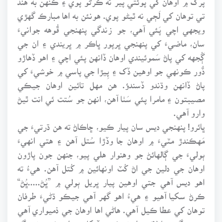
تي توهان کي لَڄي نه ٿيڻو پوي. هونئن به اها مبارڪ گهڙي
ويجهي اچي پَئي آهي، جو زندگي پنهنجي ڦُوهه جوانيءَ
سان، ماضيءَ کي پنهنجي ڀرپور ڀاڪر ۾ ڀريندي ۽ ان جي
ڳُجهه کي پاڻ سَموئيندي اوهان ڏانهن پئي اچي ۽ اهو ڏهاڙو
ڏُور ڪونهي جو اوهين ڏک ۽ پِيڙا جي پاسي ۾ خوشيءَ کي
پاڻ ڏانهن وڌندو ڏسندؤ. هن مهل تائين اوهان جيڪي
مصيبتون ۽ مامرا پئي سَٺا آهن، انهن جو سُتت ئي انت ٿيڻ
وارو آهي.
ڀائرو! پنهنجي ديس سان پيار ڪيو، ڇاڪاڻ ته هن ڌرتيءَ جي
مَهڪندڙ مٽيءَ ۾ اوهان جا وڏڙا سُتل آهن ۽ هتي انهيءَ
ٻوليءَ جي ڳالهائڻ جو وهنوار هلي پيو، جنهن جون پاڙون
اوهان جي دلين جي اڻ کُٽ اونهائين ۾ کُتل آهن. هيءُ ته
اهو ديس آهي جتي اوهين پيار ڀريل ٻولي ۾ ”ڀُڻ.....ڀُڻ“
ڪرڻ سکيا آهيو ۽ هيءُ اهو گهر آهي جيڪو ڌڻيءَ طرفان
توهان کي عطا ڪيل آهي. هاڻي اها اوهان جي ذميواري آهي
ته هن گهر جا لائق وارث بڻجي ڏيکاريو. ان ڪري نه رڳو