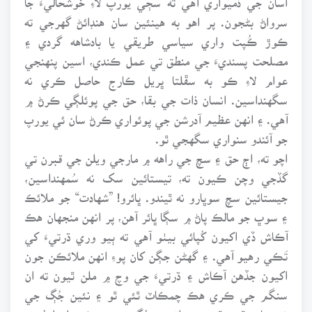
سرواڻ بڻجون. پر اهو به هينئين سان هنڊائڻ گهرجي ته
ڪوڙ ڪُپت واري سياسي طريقي يا بادشاهه گردي ۽
مصلحت پسنديءَ جي منطق تي عمل ڪندي، اسين پنهنجي
عوام لاءِ ڪو به سڦلتا ڀريل ڪارج حاصل ڪري نه
سگهنداسين. انسان ذات جي بقا، حق جي پوئلڳي ڪرڻ ۾
آهي. ۽ انهن عظيم آدرشن جي پوئواري ڪرڻ سان ئي يورپ
جو آئندو سنواري سگهجي ٿو.
اچو ته، اڄ حق ۽ سچ جي راهه ۾ مارجي ويلن جي قبرن تي
گڏجي وچن ڪيون ته، تيستائين سک نه سُمهنداسين،
جيستائين سچ سوڀارو نه ٿيندو. ڀائرو! ”شهادت“ جو ملائڪ
۽ سوڀ جو مالڪ پاڻ ۾ سڳا ڀائر آهن، پر انهن منجهان هڪ
آڪاش ڏي اکيون کُپائي بيٺو آهي ته ٻيو وري ڌرتيءَ کي
تَڪي رهيو آهي. ۽ گهڻن جڳن کان پوءِ انهن ملائڪن جون
اکيون جڏهن آڪاش ۽ ڌرتيءَ جي وچ ۾ ملن ٿيون ته ان
سنگم جي ڪري هڪ چمڪاٽ ٿئي ٿو ۽ نئين جُڳ جي
شروعات ٿئي ٿي. پوءِ انهيءَ جُڳ منجهه ڪي اهڙا مُڙس