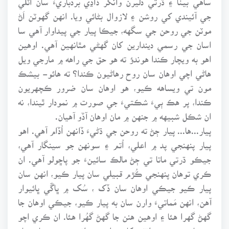
جي آئيندي کي روشن ۽ لازوال بڻائي ويا. انهن گهوٽن اَڻ
موٽن جي روحن جي سگهه، جيڪا پيار جي پيداوار آهي سا
اسان جي رسمي ديندارين کان گهڻي مٿانهين آهي. اوهين
اهو به ويچار ڪندا هوندؤ ته هو حق جي راهه ۾ مارجي ويل
هاڻي اچي اوهان سان روح رهاڻيون ڪندا؟ ته هائو- بيشڪ
مون تي ويساهه ڪيو، هو اوهان سان ضرور ڪچهريون
ڪندا، پر هڪ ٻيءَ شڪتيءَ جي صورت ۾ نمودار ٿيندا، نه
ان شڪل شبيهه ۾ جنهن ۾ مان اوهان آڏو آهيان.
پيار...ها... پيار ڄڻ ته روحن جي ڌڻيءَ ڏانهن اُڏام آهي. اهو
پيار پنهنجي پد ۾ اعلي، اُتم ۽ سونهن جو سينگار آهي،
جيڪو ڌرتي ماتا تي ڄڻ مالڪ سائينءَ جو پاڇولو آهي. ان
ڪري توهان پنهنجي ڪُڙم قبيلي سان پيار ڪيو، انهن سان
پيار ڪيو جيڪي اوهان سان ڏک ، سُک ۾ ڀاڱي ڀائيوار
آهن، انهن مَماتيءَ وارن سان به پيار ڪيو، جيڪي اوهان جا
گهڻ گهرا هئا ۽ اوهين هنن جا گهڻ گهُرا هئا. ان ڪري اچو
ته پيار جو درس ڊانٽي کان پرايون ۽ انهن روحن سان پيار