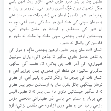
جڳن مَنجهان ٽيون جَڳ اُسري رهيو آهي. ان روم ۾ پيار ۽
پَوترتا جو شهر (امور) اوهان جي ڏاهپ ڏات جو مرڪز آهي
۽ توهان سڀني کي هڪ ٿيڻ جو سڏ ڏئي رهيو آهي. ڇو ته
ان شهر کي مستقبل ۾ ايڪتا جو نشان بڻجڻو آهي،
جيستائين اوهين پنهنجي سڄي مُلڪ جا مالڪ نه بڻجو ۽
غاصبن کي پائمال نه ڪيو.
انسان ذات سان پريم ڪيو. اوهين پنهنجي ماڳ ۽ مول کي
به تڏهن حاصل ڪري سگهو ٿا جڏهن ڌڻيءَ پاران سونپيل
ذميواريءَ کي آدم ذات جي ڀلائيءَ لاءِ ڪتب آڻي سگهو.
سڳوري سائينءَ هن ملڪ کي هِندوري جيان جوڙيو آهي ۽
انسان ذات کي جيجل ماءُ وانگر تاتيو ۽ پاليو آهي، ان ڪري
توهان پينگهي ڄائل ڀائرن سان به اوستائين سچو پيار ڪري
نه ٿا سگهو جيستائين مٺڙي ماءُ سان پيار نه ٿا ڪيو. آلپس
جي پويان ۽ سمنڊ جي پاسي ڏي ڪيترائي مانجهي مڙس
وڙهي رهيا آهن ۽ ڪي وري آزاديءَ جي مقدس لڙائيءَ لڙڻ
لاءِ سانباها ڪري رهيا آهن ۽ اڃا به ڪي اهڙا همراهه آهن،