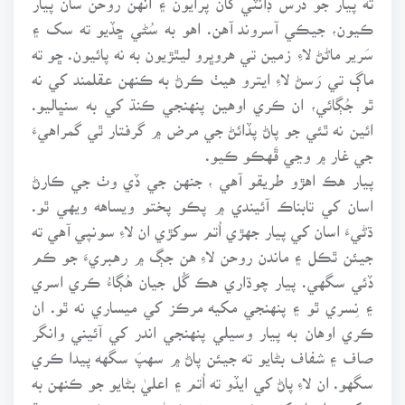
ڪيون، جيڪي آسروند آهن. اهو به سُڻي ڇڏيو ته سک ۽
سَرير ماڻڻ لاءِ زمين تي هروڀرو ليٿڙيون به نه پائيون. ڇو ته
ماڳ تي رَسڻ لاءِ ايترو هيٺ ڪرڻ به ڪنهن عقلمند کي نه
ٿو جُڳائي، ان ڪري اوهين پنهنجي ڪنڌ کي به سنڀاليو.
ائين نه ٿئي جو پاڻ پڏائڻ جي مرض ۾ گرفتار ٿي گمراهيءَ
جي غار ۾ وڃي ڦَهڪو ڪيو.
پيار هڪ اهڙو طريقو آهي ، جنهن جي ڏي وٺ جي ڪارڻ
اسان کي تابناڪ آئيندي ۾ پڪو پختو ويساهه ويهي ٿو.
ڌڻيءَ اسان کي پيار جهڙي اُتم سوکڙي ان لاءِ سونپي آهي ته
جيئن ٿڪل ۽ ماندن روحن لاءِ هن جڳ ۾ رهبريءَ جو ڪم
ڏئي سگهي. پيار چوڌاري هڪ گُل جيان هُڳاءُ ڪري اسري
۽ نِسري ٿو ۽ پنهنجي مکيه مرڪز کي ميساري نه ٿو. ان
ڪري اوهان به پيار وسيلي پنهنجي اندر کي آئيني وانگر
صاف ۽ شفاف بڻايو ته جيئن پاڻ ۾ سهپَ سگهه پيدا ڪري
سگهو. ان لاءِ پاڻ کي ايڏو ته اُتم ۽ اعليٰ بڻايو جو ڪنهن به
پرک ۾ اوهان کي پوئتي پير نه ڪرڻو پوي ۽ ڪنهن به هنڌ