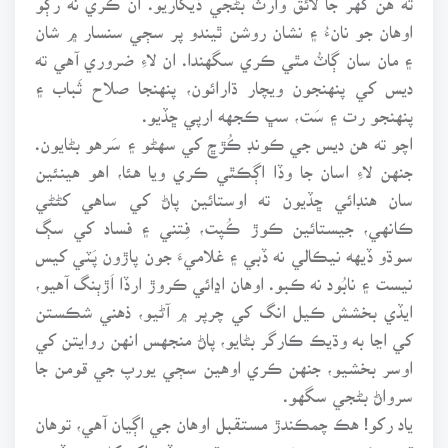
اوهان جو نانءُ ۽ نشان روشن ٿيندو پر سڄي سنسار ۾ شان
۽ مان سان ڳاٽُ مٿي ڪري سگهندا. ان لاءِ ضروري آهي ته
ديس کي پنهنجون ويچار ڌارائون، پنهنجا صلاح ثَباب ۽
پنهنجو رت ۽ سَت، سڀ ڪجهه ارپي ڇڏيو.
اچو ته هن ديس جي ڪونڊ ڪُڙڇ کي سهڻو ۽ سَرهو بڻايون.
جنهن لاءِ اسان جا وڏا اڳڪٿي ڪري ويا هئا، اهو هينئين
سان هنڊائي ڇڏيون ته اوستائين پاڻ کي ساهي کڻڻي
ڪانهي، جيستائين ڪوڙ ڪُپت، فِتني ۽ فساد کي سڳ
سوڌو ڏيهه نيڪالي نه ڏبي ۽ غلاميءَ جون پاڙون پَٽي کيس
نيست ۽ نابُود نه ڪبو. اوهان اڍائي ڪروڙ ارڏا اَڙٻنگ آهيو،
ايڏي بخشش ڪيل انگ کي چرپر ۾ آڻيو، ذهني شڪستن
کي اڃا به وڌيڪ ڪارگر بڻايو، پاڻ منجهس انهن روايتن کي
اوسر بخشيو، جنهن ڪري اوهين سڄي يورپ جي قومن جا
سرواڻ بڻجي سگهو.
ياد رکو! هڪ چمڪندڙ مستقبل اوهان جي اڳيان آهي، توهان
قرب ڪري هِن بهشت جهڙي ڌرتيءَ ڏي اک کڻي ته ڏسو،