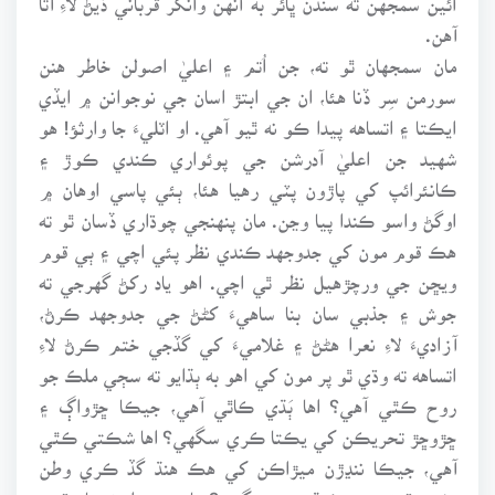
آهن.
مان سمجهان ٿو ته، جن اُتم ۽ اعليٰ اصولن خاطر هنن
سورمن سِر ڏنا هئا، ان جي ابتڙ اسان جي نوجوانن ۾ ايڏي
ايڪتا ۽ اتساهه پيدا ڪو نه ٿيو آهي. او اٽليءَ جا وارثؤ! هو
شهيد جن اعليٰ آدرشن جي پوئواري ڪندي ڪوڙ ۽
ڪانئرائپ کي پاڙون پٽي رهيا هئا، ٻئي پاسي اوهان ۾
اوگڻ واسو ڪندا پيا وڃن. مان پنهنجي چوڌاري ڏسان ٿو ته
هڪ قوم مون کي جدوجهد ڪندي نظر پئي اچي ۽ ٻي قوم
ويڇن جي ورچڙهيل نظر ٿي اچي. اهو ياد رکڻ گهرجي ته
جوش ۽ جذبي سان بنا ساهيءَ کڻڻ جي جدوجهد ڪرڻ،
آزاديءَ لاءِ نعرا هڻڻ ۽ غلاميءَ کي گڏجي ختم ڪرڻ لاءِ
اتساهه ته وڌي ٿو پر مون کي اهو به ٻڌايو ته سڄي ملڪ جو
روح ڪٿي آهي؟ اها ٻَڌي ڪاٿي آهي، جيڪا ڇڙواڳ ۽
ڇڙوڇڙ تحريڪن کي يڪتا ڪري سگهي؟ اها شڪتي ڪٿي
آهي، جيڪا ننڍڙن ميڙاڪن کي هڪ هنڌ گڏ ڪري وطن
دشمن قوتن جو ڪنڌ ڀڃي سگهي؟ مان هتي اچڻ سان قوم