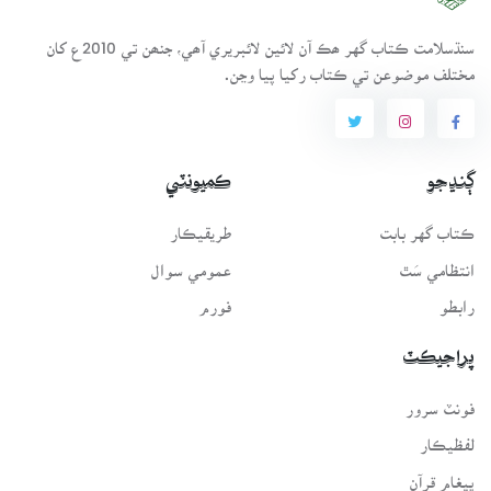
سنڌسلامت ڪتاب گهر ھڪ آن لائين لائبريري آھي، جنھن تي 2010ع کان
مختلف موضوعن تي ڪتاب رکيا پيا وڃن.
ڳنڍجو
ڪميونٽي
ڪتاب گهر بابت
طريقيڪار
انتظامي سَٿ
عمومي سوال
رابطو
فورم
پراجيڪٽ
فونٽ سرور
لفظيڪار
پيغامِ قرآن