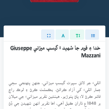
خدا ۽ قوم جا شهيد : گيسپ ميزاني Giuseppe
Mazzani
اٽليءَ جو لائق سپوت گيسپ ميزاني، جنهن پنهنجي سڄي
ڄمار اٽليءَ کي آزاد ڪرائڻ، يڪمشت ڪرڻ ۽ لوڪ راڄ
قائم ڪرڻ لاءِ پاڻ پتوڙيو. هيٺئين تقرير ميزانيءَ جي ميلان
۾ 1848ع ڌاران ڪيل آهي. اها تقرير انهن شهيدن جي ڏِڻ
تي ڪيل آهي، جن کي آسٽريائي حمله آورن ڪُٺو هيو.