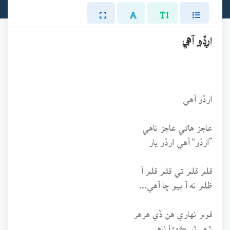
ارڏو آهي
ارڏو آهي
عاجز هاڻي عاجز ناهي
”ارڏو“ آهي ارڏو يار
قلم قلم تي قلم قلم آ
ظلم نه آ ٻيو ڇا آهي...
قوم نهاري هن ڏي هرهر
شعر ٿو ڪهڙا ٺاهي...