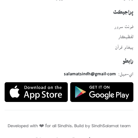
پراجيڪٽ
فونٽ سرور
لفظيڪار
پيغامِ قرآن
رابطو
اي-ميل:
salamatsindh@gmail.com
Developed with ❤️ for all Sindhis. Build by
SindhSalamat
team
Privacy policy
Terms of use