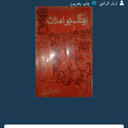
ارڏو اترادي
ڇاپو پھريون