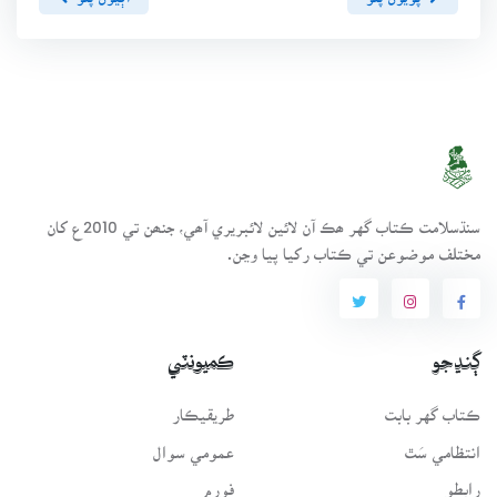
سنڌسلامت ڪتاب گهر ھڪ آن لائين لائبريري آھي، جنھن تي 2010ع کان
مختلف موضوعن تي ڪتاب رکيا پيا وڃن.
ڳنڍجو
ڪميونٽي
ڪتاب گهر بابت
طريقيڪار
انتظامي سَٿ
عمومي سوال
رابطو
فورم