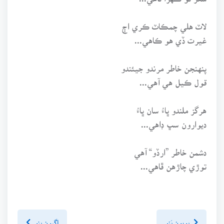
لاٽ هلي چمڪاٽ ڪري اڄ
غيرت ڏي هو ڪاهي...
پنهنجن خاطر مرندو جيئندو
قول ڪيل هي آهي...
هرگز ملندو ڀاءُ سان ڀاءُ
ديوارون سڀ ڊاهي...
دشمن خاطر ”ارڏو“ آهي
توڙي چاڙهن ڦاهي...
پويون پَنو
اڳيون پنو