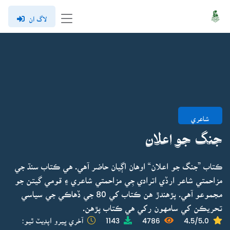
لاگ ان
شاعري
جنگ جو اعلان
ڪتاب ”جنگ جو اعلان“ اوهان اڳيان حاضر آهي. هي ڪتاب سنڌ جي
مزاحمتي شاعر ارڏي اترادي جِي مزاحمتي شاعري ۽ قومي گيتن جو
مجموعو آهي. پڙهندڙ هن ڪتاب کي 80 جي ڏهاڪي جي سياسي
تحريڪن کي سامهون رکي هي ڪتاب پڙهن.
4.5/5.0
4786
1143
آخري ڀيرو اپڊيٽ ٿيو: