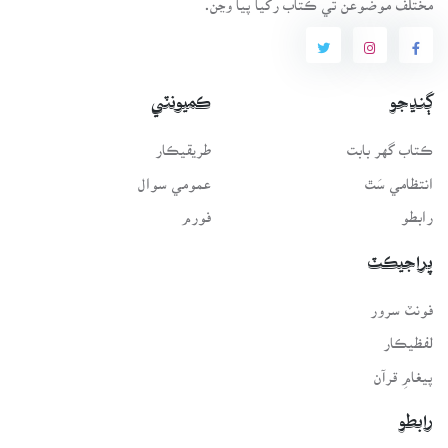
ڳنڍجو
ڪميونٽي
ڪتاب گهر بابت
طريقيڪار
انتظامي سَٿ
عمومي سوال
رابطو
فورم
پراجيڪٽ
فونٽ سرور
لفظيڪار
پيغامِ قرآن
رابطو