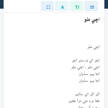
اچي ملو
اچي ملو
اچو اي دوستو اچو
اچي ملو ، اچي ملو
اڃا پيو سڏيان
اڃا پيو سڏيان
اٿو اٿو اي ساٿيو
ڪا درد جي دوا ڪيو
وجود کي بچائيو