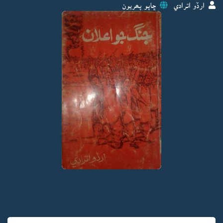
ارڏو اترادي
ڇاپو پھريون