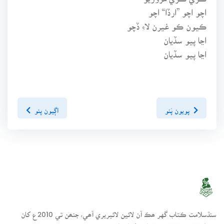
اچو اچو ”ارڏا“ اچو
ڪيون ڪو غيرن لاءِ ڏچو
اڃا پيو سڏيان
اڃا پيو سڏيان
پويون پَنو
اڳيون پنو
سنڌسلامت ڪتاب گهر ھڪ آن لائين لائبريري آھي، جنھن تي 2010ع کان
مختلف موضوعن تي ڪتاب رکيا پيا وڃن.