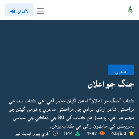
لاگ ان
شاعري
جنگ جو اعلان
ڪتاب ”جنگ جو اعلان“ اوهان اڳيان حاضر آهي. هي ڪتاب سنڌ جي
مزاحمتي شاعر ارڏي اترادي جِي مزاحمتي شاعري ۽ قومي گيتن جو
مجموعو آهي. پڙهندڙ هن ڪتاب کي 80 جي ڏهاڪي جي سياسي
تحريڪن کي سامهون رکي هي ڪتاب پڙهن.
4.5/5.0
4787
1144
آخري ڀيرو اپڊيٽ ٿيو: