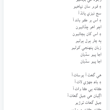
۽ قوم سان نڀاهيو
سج نيزي پانڌ آ
۽ اس ۾ ڪو باند آ
اچو اهو ڇڏائيون
۽ اس کان بچائيون
ٻه چار ٻول ٻوليو
زبان پنهنجي کوليو
اڃا پيو سڏيان
اڃا پيو سڏيان
هي گھٽ آ ٻوساٽ آ
۽ باھ جهڙي لاٽ آ
ڪانه ٻي ڪا واٽ آ
اڳيان هي جيل گھاٽ آ
جيل گھاٽ ٽوڙيو
ڪڙي ڪڙي مروڙيو