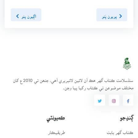
پويون پَنو
اڳيون پنو
سنڌسلامت ڪتاب گهر ھڪ آن لائين لائبريري آھي، جنھن تي 2010ع کان
مختلف موضوعن تي ڪتاب رکيا پيا وڃن.
ڳنڍجو
ڪميونٽي
ڪتاب گهر بابت
طريقيڪار