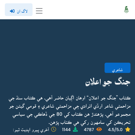
لاگ ان
شاعري
جنگ جو اعلان
ڪتاب ”جنگ جو اعلان“ اوهان اڳيان حاضر آهي. هي ڪتاب سنڌ جي
مزاحمتي شاعر ارڏي اترادي جِي مزاحمتي شاعري ۽ قومي گيتن جو
مجموعو آهي. پڙهندڙ هن ڪتاب کي 80 جي ڏهاڪي جي سياسي
تحريڪن کي سامهون رکي هي ڪتاب پڙهن.
4.5/5.0
4787
1144
آخري ڀيرو اپڊيٽ ٿيو: