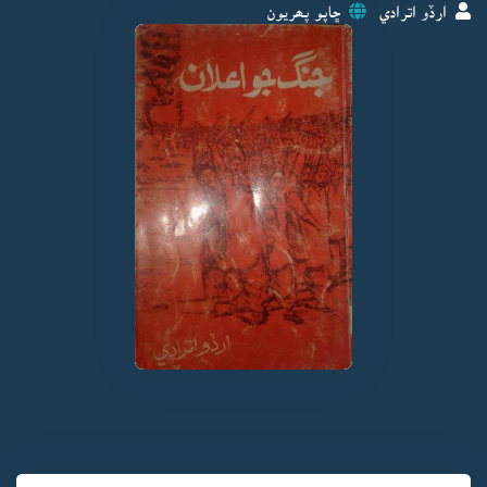
ارڏو اترادي
ڇاپو پھريون