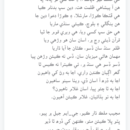
هن آ پيشاهي ظلمت هت، دين سڀ بدنام ڪيا
هي ڦٽڪا ڪوڙا، مارشلا، ۽ ڪوڙا دعوا دين جا
هن بنگالي ۽ بلوچ، ڪيئي سنڌي ماريا
هي حق سڀ کسي ويا، هي ويري قوم جا ٿيا
قرآن ڏيئي وچ ۾، اسان سان هو وڙهي ويا
ظلم سنڌ سان ڏسو، ڪٿان جا آيا ڌاريا
مهمان هاڻي ميزبان سان، ڏس ته ڪيئن وڙهن پيا
ڏسو ڏسو هي سنڌ ۾، ئي ڪيترا نه ڪيس ٿا
گھر اڳيان ڪنڊن واري، اڃا به وڻ کي ڊاهيون
اڃا به ڏوھ آ اسان ڏي، ويٺا سينو ساهيون
اڃا به ٿا چئو پيا، اسان غلام ناهيون؟
اڃا به تو ٻڌائيان، غلام ڪيئن آهيون.
مجيب ملڪ ڌار ڪيو، جي_ايم جيل ۾ پيو،
ڀٽو ڀلا ڪيئن مئو، ڪنهن کي ڏوھ ٿا ڏيو
جي_ايم صاف آ چيو، وقار ووٽ جو ويو