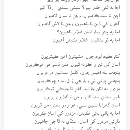
اڃا به ٿئي ظلم ٻيو؟ سڀئي سنڌي ”ارڏا“ ٿيو
اچن ٿا سنڌ ڪاهيون، وڃن ٿا سون لاهيون
گھرن کي ڏين ٿا باهيون، وڃن ٿا لاش ڳاهيون
اڃا به چئو پيا، اسان غلام ناهيون؟
اڃا به ٿو ٻڌائيان، غلام ڪيئن آهيون
کنڊ ڪپھ لوھ جون، مشينون آهن ڪيتريون
اسان کي تن م ڪونه ٿيون، ملن ڏسو هي نوڪريون
پنجاب لئه آفيس جون، کليل سدائين در دريون
پنجابي ڀرتي ٿي ويا، هي زال، مرد ڇوڪريون
مزدور به اتان جا ٿيا، کڻن ٿا جيڪي ٽوڪريون
غير سنڌي سنڌ کان، وڃن ٿا گاڏيون ڀريون
اسان گھرايا ڪين ڪي، هو زور سان وڃن ڦريون
اڃا به ڀائي ڀائي ڪيئن، مزدور کي اسان ڪريون
ڌارئي مزدور کي اسان، سنڌي نه ٿا جي چاهيون
سنڌ مزدور جي گھر کي، ڏين ٿا روز باهيون