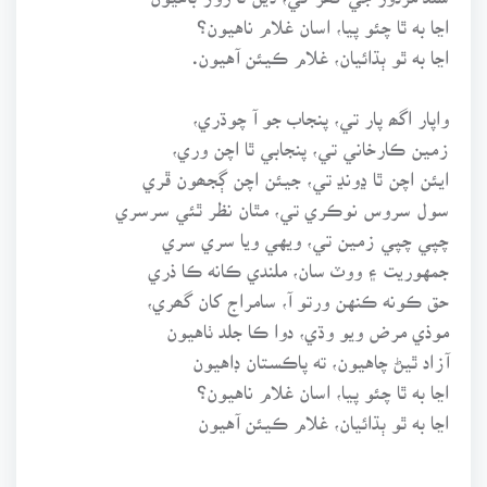
اڃا به ٿا چئو پيا، اسان غلام ناهيون؟
اڃا به ٿو ٻڌائيان، غلام ڪيئن آهيون.
واپار اگھ پار تي، پنجاب جو آ چوڌري،
زمين ڪارخاني تي، پنجابي ٿا اچن وري،
ايئن اچن ٿا ڍونڍ تي، جيئن اچن ڳجھون ڦري
سول سروس نوڪري تي، مٿان نظر ٿئي سرسري
چپي چپي زمين تي، ويهي ويا سري سري
جمهوريت ۽ ووٽ سان، ملندي ڪانه ڪا ذري
حق ڪونه ڪنهن ورتو آ، سامراج کان گھري،
موذي مرض ويو وڌي، دوا ڪا جلد ٺاهيون
آزاد ٿيڻ چاهيون، ته پاڪستان ڊاهيون
اڃا به ٿا چئو پيا، اسان غلام ناهيون؟
اڃا به ٿو ٻڌائيان، غلام ڪيئن آهيون