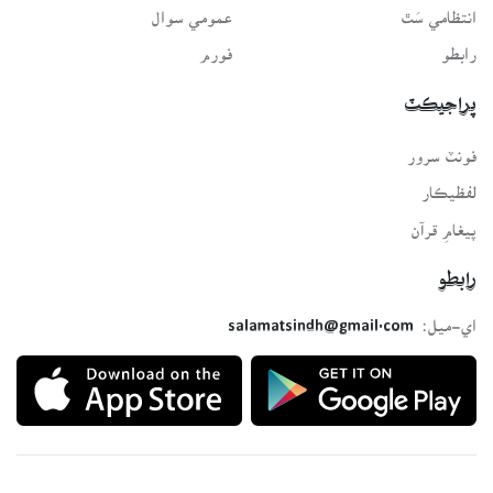
انتظامي سَٿ
عمومي سوال
رابطو
فورم
پراجيڪٽ
فونٽ سرور
لفظيڪار
پيغامِ قرآن
رابطو
اي-ميل:
salamatsindh@gmail.com