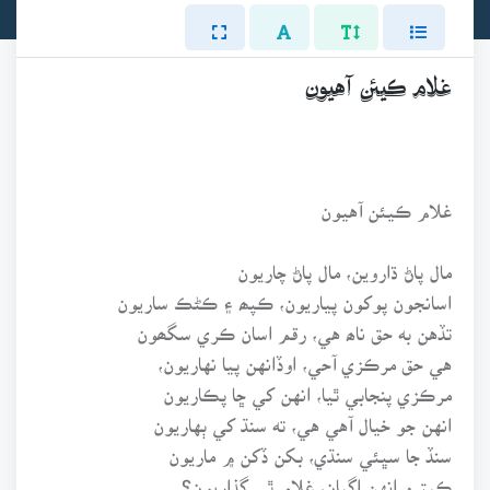
غلام ڪيئن آهيون
غلام ڪيئن آهيون
مال پاڻ ڌاروين، مال پاڻ چاريون
اسانجون پوکون پياريون، ڪپھ ۽ ڪڻڪ ساريون
تڏهن به حق ناھ هي، رقم اسان ڪري سگھون
هي حق مرڪزي آحي، اوڏانهن پيا نهاريون،
مرڪزي پنجابي ٿيا، انهن کي ڇا پڪاريون
انهن جو خيال آهي هي، ته سنڌ کي ٻهاريون
سنڏ جا سڀئي سنڌي، بکن ڏکن ۾ ماريون
ڪيترو انهن اڳيان، غلام ٿي گذاريون؟