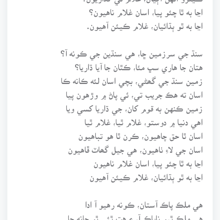
اڃا به ٿا چئو پيا، اسان غلام ناهيون؟
اڃا به ٿو ٻڌائيان، غلام ڪيئن آهيون.
سنڌ جي سرزمين ڇا، هي سنڌين جي ڪونه آ؟
هتان جا هاري سڀ مئا، ڪٿان جا آيا ڌاريا؟
زمين سنڌ جي گھڻي، بچي اسان لئه ڪانه ڪا
اسان ته هڪ جريب تي، ئي پاڻ ۾ وڙهون پيا
زمين ڪنهن به قوم کان، جي ڌاريا کسي ويا
اهي دنيا ۾ دوستو، غلام ٿيا، غلام ٿيا
اسان ٿا حق چاهيون، ڪرن ٿا هو تباهيون
اسان جي لاءِ ٺاهيون، هي جيل گھاٽ ڦاهيون
اڃا به ٿا چئو پيا، اسان غلام ناهيون
اڃا به ٿو ٻڌائيان، غلام ڪيئن آهيون
هي ملڪ پاڪ آستان، ڪونه رهيو آ ادا
هي ملڪ ٿيو ناپاڪ آ، ۽ هت ٿئي ٿو ڇانه ڇا