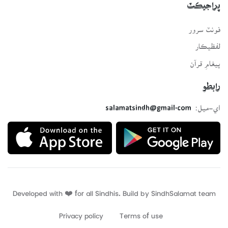
پراجيڪٽ
فونٽ سرور
لفظيڪار
پيغامِ قرآن
رابطو
اي-ميل:
salamatsindh@gmail.com
Developed with ❤️ for all Sindhis. Build by
SindhSalamat
team
Privacy policy
Terms of use