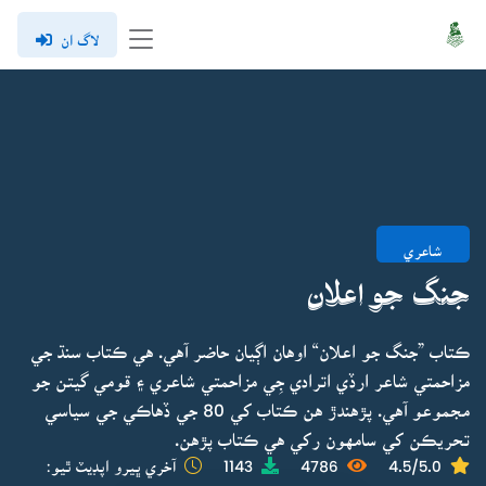
لاگ ان
شاعري
جنگ جو اعلان
ڪتاب ”جنگ جو اعلان“ اوهان اڳيان حاضر آهي. هي ڪتاب سنڌ جي
مزاحمتي شاعر ارڏي اترادي جِي مزاحمتي شاعري ۽ قومي گيتن جو
مجموعو آهي. پڙهندڙ هن ڪتاب کي 80 جي ڏهاڪي جي سياسي
تحريڪن کي سامهون رکي هي ڪتاب پڙهن.
4.5/5.0
4786
1143
آخري ڀيرو اپڊيٽ ٿيو: