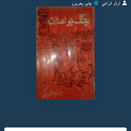
ارڏو اترادي
ڇاپو پھريون