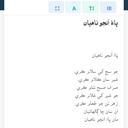
ڀاءُ اُنجو ناهيان
ڀاءُ اُنجو ناهيان
جو سج کي سلام ڪري،
غير سان ڪلام ڪري،
صرف صبح شام ڪري
جو غير کي غلام ڪري
زهر تن جو طعام ڪري
ان سان ڇا ڳالهائيان
مان ڀاءُ انجو ناهيان