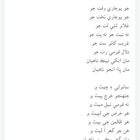
جو پوڄاري وقت جو
جو پوڄاري تخت جو
غلام ٿئي لت جو
نه نيت جو نه پت جو
غريب کائو ست جو
دلال قومي رت جو
مان انکي ٺيڪ ٺاهيان
مان ڀاءُ انجو ناهيان
سانوڻي ۽ چيٽ ۾
جنهنجو خرچ پيٽ ۾
نه قومي تيل ميٽ ۾
هو حرص جي لپيٽ ۾
هو ظالمن جي ٻيٽ ۾
هن جو گھر آ ليٽ ۾
مان گھر پڪي ۾ ٺاهيان