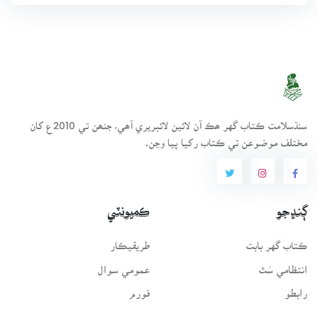
سنڌسلامت ڪتاب گهر ھڪ آن لائين لائبريري آھي، جنھن تي 2010ع کان
مختلف موضوعن تي ڪتاب رکيا پيا وڃن.
ڳنڍجو
ڪميونٽي
ڪتاب گهر بابت
طريقيڪار
انتظامي سَٿ
عمومي سوال
رابطو
فورم