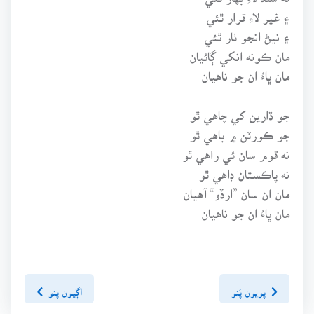
۽ غير لاءِ قرار ٿئي
۽ نيڻ انجو ٺار ٿئي
مان ڪونه انکي ڳائيان
مان ڀاءُ ان جو ناهيان
جو ڌارين کي چاهي ٿو
جو ڪورٽن ۾ باهي ٿو
نه قوم سان ئي راهي ٿو
نه پاڪستان ڊاهي ٿو
مان ان سان ”ارڏو“ آهيان
مان ڀاءُ ان جو ناهيان
پويون پَنو
اڳيون پنو