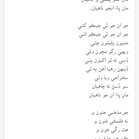
مان ڀاءُ انجو ناهيان.
جو ان جو ٿي جيڪو کٽي
جو ان جو ٿي جيڪو لٽي
مٺيون پليٽون چٽي
ويهي رڳو مڇون وٽي
ڏسي نه ٿو اکيون پٽي
ڏينهن رهيا آهن ٻه ٽي
سامراجي ويا وٽي
سو ڏسڻ نه چاهيان
مان ڀاءُ ان جو ناهيان
جو مذهبي جنون ۾
نه فلسفي فنون ۾
هٿ رڱي خون ۾
ڪن هن جا فون ۾