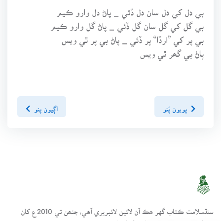
بي دل کي دل سان دل ڏئي _ پاڻ دل وارو ڪيم
بي گل کي گل سان گل ڏئي _ پاڻ گل وارو ڪيم
بي پر کي ”ارڏا“ پر ڏئي _ پاڻ بي پر ٿي ويس
پاڻ بي گھر ٿي ويس
پويون پَنو
اڳيون پنو
سنڌسلامت ڪتاب گهر ھڪ آن لائين لائبريري آھي، جنھن تي 2010ع کان
مختلف موضوعن تي ڪتاب رکيا پيا وڃن.