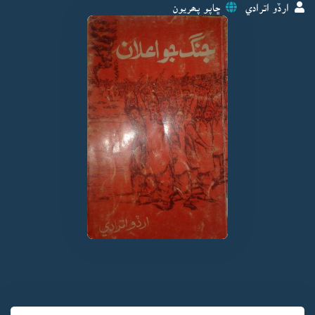
ارڏو اترادي
ڇاپو پھريون