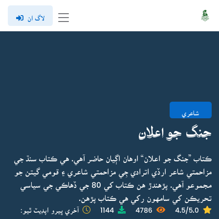
لاگ ان
شاعري
جنگ جو اعلان
ڪتاب ”جنگ جو اعلان“ اوهان اڳيان حاضر آهي. هي ڪتاب سنڌ جي
مزاحمتي شاعر ارڏي اترادي جِي مزاحمتي شاعري ۽ قومي گيتن جو
مجموعو آهي. پڙهندڙ هن ڪتاب کي 80 جي ڏهاڪي جي سياسي
تحريڪن کي سامهون رکي هي ڪتاب پڙهن.
4.5/5.0
4786
1144
آخري ڀيرو اپڊيٽ ٿيو: