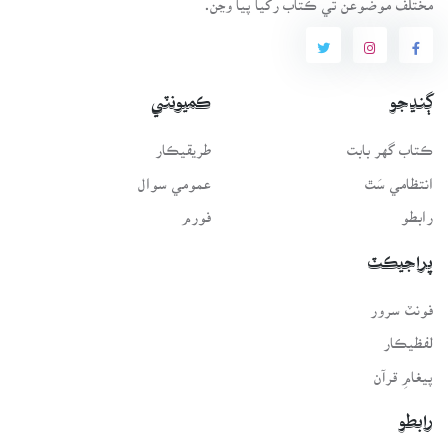
ڳنڍجو
ڪميونٽي
ڪتاب گهر بابت
طريقيڪار
انتظامي سَٿ
عمومي سوال
رابطو
فورم
پراجيڪٽ
فونٽ سرور
لفظيڪار
پيغامِ قرآن
رابطو