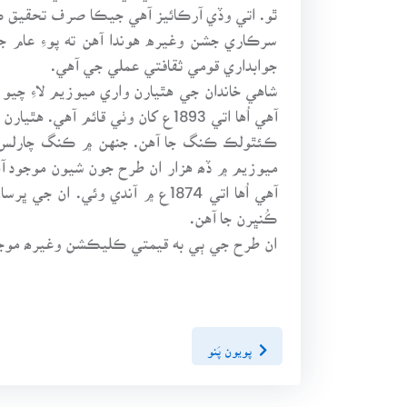
ٿو. اتي وڏي آرڪائيز آهي جيڪا صرف تحقيق ڪند
سرڪاري جشن وغيره هوندا آهن ته پوءِ عام
جوابداري قومي ثقافتي عملي جي آهي.
شاهي خاندان جي هٿيارن واري ميوزيم لاءِ چي
آهي اُها اتي 1893ع کان وٺي قا
ڪئٿولڪ ڪنگ جا آهن. جنهن ۾ ڪنگ چارلس پهري
ڪُنڀرن جا آهن.
ان طرح جي ٻي به قيمتي ڪليڪشن وغيرھ موجو
پويون پَنو