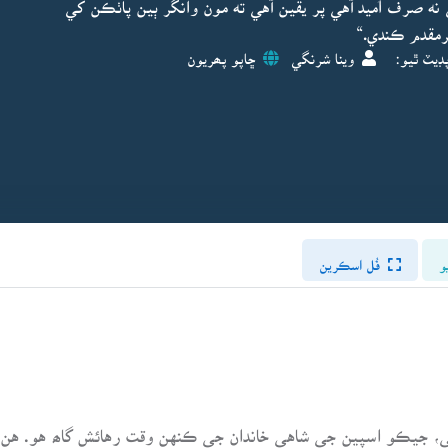
ه صرف اُميد آهي پر يقين آهي ته مون وانگر ٻين پاٺڪن کي
رمقدم ڪندي.“
ڊيٽ ٿيو:
وينا شرنگي
ڇاپو پھريون
و
فُل اسڪرين
، جيڪو اسپين جي شاهي خاندان جي ڪنهن وقت رهائش گاھ هو. هن 