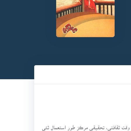
وقت ثقافتي، تحقيقي مرڪز طور استعمال ٿئي