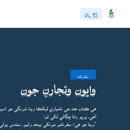
ڀاڱا
سفرناما
وايون وڻجارنِ جون
هي ڪتاب ھند جي نامياري ليکڪا وينا شرنگي جو اسپي
آهي. پرڀو وفا ڇڳاڻي لکي ٿو:
”وينا جو هيءُ سفرنامو مونکي بيحد وڻيو. سندس ٻول