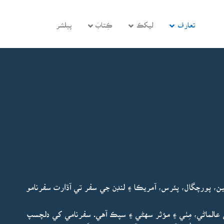
تعارف
ليکڪ
ڪِتابَ
پبلشر
ن، پورچگال، پئرس، آمريڪا ۽ لنڊن جي سفر تي آڌارت سفرنامو
ي عالماڻي، مِٺي ۽ مؤثر سهڻي ۽ سپڪ آهي. سفرنامي کي دلچسپ