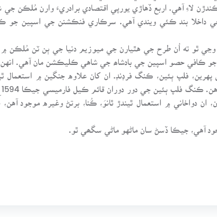
ڙن لاءِ آهي. اربع ڏهاڙي يورپي اقتصادي برادريءَ وارن مُلڪن جي ش
 جي داخلا بند ڪئي ويندي آهي. سرڪاري فنڪشنن جي اسپين جو 
و وڃي ٿو ته اُن طرح جي هٿيارن جي ميوزيم دنيا جي ٻن ٽن مُلڪن ۾
ئم آهي. هٿيارن جو ڪافي حصو اسپين جي بادشاھ جي شاهي ڪليڪشن مان آهي. ا
ن، فلپ ٻئين، ڪنگ فرڊنڊ. ان کان علاوه جنگين ۾ استعمال ٿيندڙ
مي
د آهي، جيڪا ڏسڻ سان ماڻهو ماڻي سگھي ٿو.