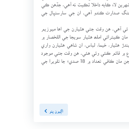
هرين لاءِ ڪابه داخلا ٽڪيٽ نه آهي، جڏهن ڪي
ڪنگ صدارت ڪندو آهي. ان جي سارسنڀال جي
 ئي آهي. هن وقت جتي هٿيارن جي اها ميوزيم
نهن مان ڪيترائي املھ هٿيار سويجا جي اللخصار ۾
 هٿيار، خيما، لباس، ان شاهي هٿيارن واري
وزيم ۾ ڏھ هزار ان طرح جون شيون موجود آهن. ڪنگ فلپ ٻئين جي دور دوران قائم ڪيل فارميسي جيڪا 1594ع ۾ قائم ڪئي وئي هئي. هن وقت جتي موجود
آهي اُها اتي 1874ع ۾ آندي وئي. ان جي ڀرسان، ان دواخاني ۾ استعمال ٿيندڙ ٿانوَ، ڪُنا، برتڻ وغيره موجود آهن، جن مان ڪافي تعداد ۾ 18 صديءَ جا تلويرا جي
اڳيون پنو