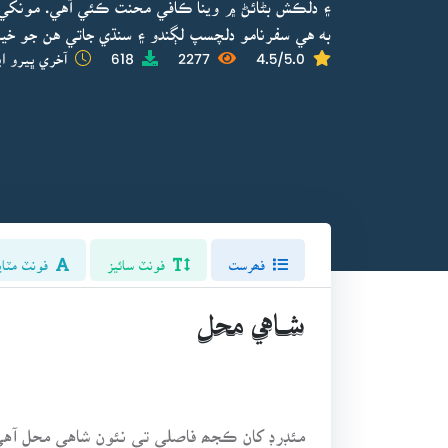
۽ دلڪش بڻائڻ ۾ وينا ڪافي محنت ڪئي آهي. مونکي ن
به هي سفرنامو دلچسپ لڳندو ۽ سنڌي جاتي هن جو خي
4.5/5.0
2277
618
آخري ڀيرو اپ
فھرست
فونٽ سائيز
فونٽ مٽاي
شـاهي محل
مئڊرڊ کان ڪجھ فاصلي تي نئون شاهي محل آهي