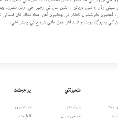
ني وڏن ۽ ننڍن دريائن ۽ نئين سان ٿي رهيو آهي. وڏن شهرن، ڊيمن 
هي. گھڻيون ڪوششون ناڪام ٿي چڪيون آهن. هڪ لحاظ کان انساني 
ن کي به ڀوڳڻا پوندا ۽ شايد اهو عمل هاڻي شروع ٿي چڪو آهي.
ڪميونٽي
پراجيڪٽ
 بابت
طريقيڪار
فونٽ سرور
سَٿ
عمومي سوال
لفظيڪار