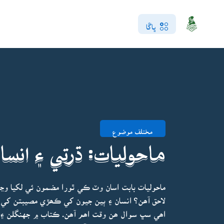
ڀاڱا
مختلف موضوع
ماحوليات: ڌرتي ۽ انسان
ماحوليات بابت اسان وٽ ڪي ٿورا مضمون ئي لکيا وڃن
لاحق آھن؟ انسان ۽ ٻين جيون کي ڪھڙي مصيبتن کي 
اھي سڀ سوال ھن وقت اھم آھن. ڪتاب ۾ جهنگلن ۽ ٻيل