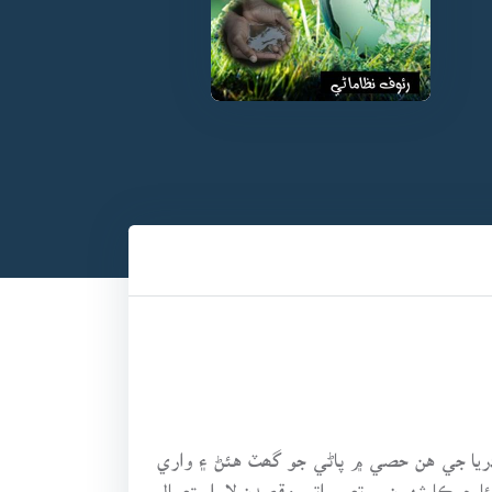
 دريا جي هن حصي ۾ پاڻي جو گھٽ هئڻ ۽ واري
ئا جيڪا شهرن ۾ تعميراتي مقصدن لاء استعمال