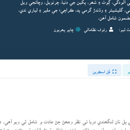
ھن جي آلودگي، ڳوٺ ۽ شھر، پکين جي دنيا، چرنوبل، وڇائجي ويل
، گليشيئر ۽ وڌندڙ گرمي پد، ڪراچيءَ جي ملير ۽ لياري ندي،
ضمون شامل آھن.
ٽ ٿيو:
رئوف نظاماڻي
ڇاپو پھريون
و
فُل اسڪرين
ري پل تان لنگھندي دريا تي نظر وجھڻ ڄڻ عادت ۾ شامل ٿي ويو آهي.
ريا جي ان ويراني جو فائدو وٺندي مختلف ٽرڪ اتان مٽي ڪدي رهيا ه