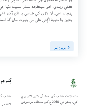
ڪئي ويندي. اهو سڀڪجھ سنڌو سميت دنيا جي سڀ
پهچايو آهي. ان لاڙي کي ضاطي ۾ آڻڻ ڏکيو آ
جنهن جا نتيجا اڳتي هلي ٻي جيوت سان گڏ انسا
پويون پَنو
ڳنڍجو
سنڌسلامت ڪتاب گهر ھڪ آن لائين لائبريري
ڪتاب گهر
آھي، جنھن تي 2010ع کان مختلف موضوعن
انتظامي 
تي ڪتاب رکيا پيا وڃن.