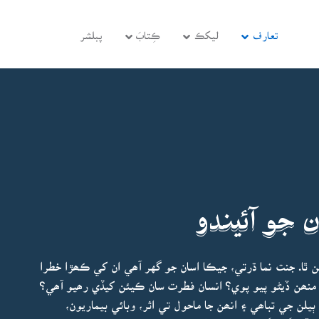
تعارف
ليکڪ
ڪِتابَ
پبلشر
 جو آئيندو
 ٿا. جنت نما ڌرتي، جيڪا اسان جو گهر آھي ان کي ڪھڙا خطرا
منھن ڏيڻو پيو پوي؟ انسان فطرت سان ڪيئن کيڏي رھيو آھي؟
ن جي تباھي ۽ انھن جا ماحول تي اثر، وبائي بيماريون،