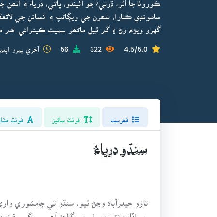
ڪورونا جا اثر، ڌرتيءَ جو آئيندو، پاڻي، درياءَ ۽ ان
سامونڊي ڪنارا، شھرن جي ويڳاڻپ ۽ انسانن جي لاتعقي
گهرو ويڙھ وڻ ۽ گم ٿيل ماڻھو سميت ڪيترائي اھم م
4.5/5.0
322
56
آخري ڀيرو اپڊي
فھرست
فونٽ سائيز
فونٽ مٽاي
سنڌو درياءُ
تازو حيدرآباد وڃڻ ٿيو. سنڌو تي ڄامشوري وا
جو اڏامڻ ته معمول جي ڳالھه آهي. ساڳي وقت د