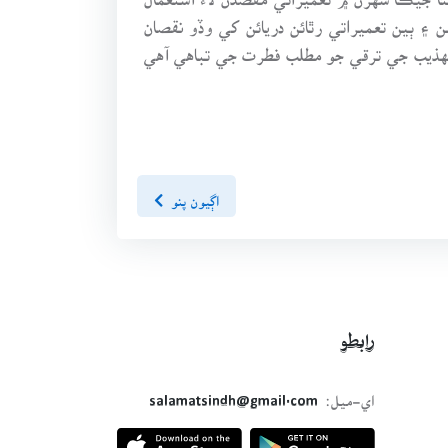
۽ ٻين تعميراتي رٿائن دريائن کي وڏو نقصان
تهذيب جي ترقي جو مطلب فطرت جي تباهي آهي
اڳيون پنو
رابطو
اي-ميل:
salamatsindh@gmail.com