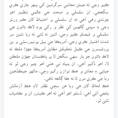
ڪيو وڃي ته جيئن معاشي سرگرمين کي ٻيهر جاري ڪري
سگھجي. ان سلسلي ۾ صحت جي عالمي تنظيم اهو
چوندي رهي آهي ته ان سلسلي ۾ احتياط کان ڪم ورتو
وڃي ۽ سڀني ڳالهين کي نظر ۾ رکي پو۽ لاڪ ڊائون جي
سلسلي ۾ فيصلو ڪيو وڃي. ائين نه ٿئي ته وبا نئين سر
شدت اختيار ڪري وڃي. آمريڪا جي ييل يونيورسٽي ۾ ٻن
پروفيسرن جي ڪيل تحقيقق مطابق آمريڪا جهڙا ملڪ ته
لاڪ ڊائون جو بار سهي سگھن ٿا پر پاڪستان جهڙن ملڪن
لاءِ اهو ڏکيو آهي. ان بنياد تي هتي اهو چيو وڃي ٿو ته
جياپي ۽ معاش ۾ هڪ توازن رکيو وڃي. ماڻهو جيڪڏهين
وبا جي ڪري مرن ٿا ته ڪا ڳالھه ناهي.
هڪ لحاظ کان هي وبا هن سڄي نظام لا۽ هڪ آزمائش
بڻجي آئي آهي. ڏسڻو اهو آهي ته اهو ڪيترو ان ۾ ڪامياب
ٿئي ٿو.