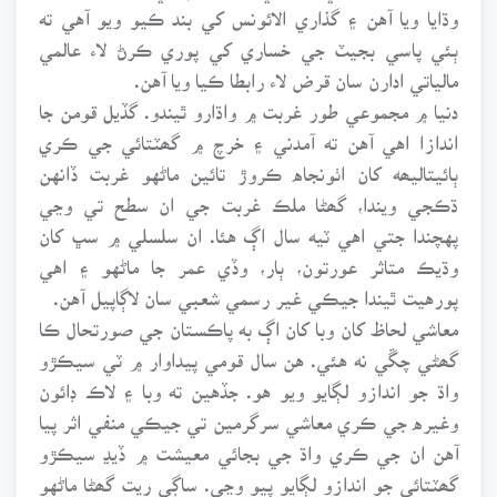
وڌايا ويا آهن ۽ گذاري الائونس کي بند ڪيو ويو آهي ته
ٻئي پاسي بجيٽ جي خساري کي پوري ڪرڻ لاء عالمي
مالياتي ادارن سان قرض لاء رابطا ڪيا ويا آهن.
دنيا ۾ مجموعي طور غربت ۾ واڌارو ٿيندو. گڏيل قومن جا
اندازا اهي آهن ته آمدني ۽ خرچ ۾ گھٽتائي جي ڪري
ٻائيتاليھه کان اٺونجاه ڪروڙ تائين ماڻهو غربت ڏانهن
ڌڪجي ويندا، گھڻا ملڪ غربت جي ان سطح تي وڃي
پهچندا جتي اهي ٽيه سال اڳ هئا. ان سلسلي ۾ سڀ کان
وڌيڪ متاثر عورتون، ٻار، وڏي عمر جا ماڻهو ۽ اهي
پورهيت ٿيندا جيڪي غير رسمي شعبي سان لاڳاپيل آهن.
معاشي لحاظ کان وبا کان اڳ به پاڪستان جي صورتحال ڪا
گھڻي چڱي نه هئي. هن سال قومي پيداوار ۾ ٽي سيڪڙو
واڌ جو اندازو لڳايو ويو هو. جڏهين ته وبا ۽ لاڪ ڊائون
وغيره جي ڪري معاشي سرگرمين تي جيڪي منفي اثر پيا
آهن ان جي ڪري واڌ جي بجائي معيشت ۾ ڏيڍ سيڪڙو
گھٽتائي جو اندازو لڳايو پيو وڃي. ساڳي ريت گھڻا ماڻهو