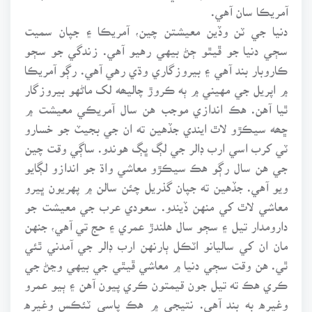
آمريڪا سان آهي.
دنيا جي ٽن وڏين معيشتن چين، آمريڪا ۽ جپان سميت
سڄي دنيا جو ڦيٿو ڄڻ بيهي رهيو آهي. زندگي جو سڄو
ڪاروبار بند آهي ۽ بيروزگاري وڌي رهي آهي. رڳو آمريڪا
۾ اپريل جي مهيني ۾ ٻه ڪروڙ چاليھه لک ماڻهو بيروزگار
ٿيا آهن. هڪ اندازي موجب هن سال آمريڪي معيشت ۾
ڇھه سيڪڙو لاٿ ايندي جڏهين ته ان جي بجيٽ جو خسارو
ٽي کرب اسي ارب ڊالر جي لڳ ڀڳ هوندو. ساڳي وقت چين
جي هن سال رڳو هڪ سيڪڙو معاشي واڌ جو اندازو لڳايو
ويو آهي. جڏهين ته جپان گذريل چئن سالن ۾ پهريون ڀيرو
معاشي لاٿ کي منهن ڏيندو. سعودي عرب جي معيشت جو
دارومدار تيل ۽ سڄو سال هلندڙ عمري ۽ حج تي آهي، جنهن
مان ان کي ساليانو اٽڪل ٻارنهن ارب ڊالر جي آمدني ٿئي
ٿي. هن وقت سڄي دنيا ۾ معاشي ڦيٿي جي بيهي وڃڻ جي
ڪري هڪ ته تيل جون قيمتون ڪري پيون آهن ۽ ٻيو عمرو
وغيره به بند آهي. نتيجي ۾ هڪ پاسي ٽئڪس وغيره