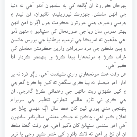
بهرحال ڪورونا ان ڳالھه کي به سامهون آندو آهي ته دنيا
جي انهن ملڪن، جهڙوڪ نيوزيلينڊ، تائيوان، فن لينڊ ۽
جرمني وغيره، جتي عورتون حڪومت جون اڳواڻ آهن انهن
بهتر نموني سان وبا جي صورتحال کي سنڀاليو ۽ منهن ڏنو
آهي جڏهين ته آمريڪا جي ٽرمپ، برطانيا جي بورس جانسن
۽ ٻين ملڪن جي مرد سربراهن وارين حڪومتن معاملن کي
خراب ڪرڻ ۽ مونجھارا پيدا ڪرڻ ۾ پنهنجو ڪردار ادا
ڪيو آهي.
هن وقت هڪ مونجھاري واري ڪيفيت آهي. رڳو فرد نه پر
ادارا اهو فيصلو نه پيا ڪري سگھن ته کين ڇا ڪرڻ گھرجي
۽ کين ڪهڙي ريت ماڻهن جي رهنمائي ڪرڻ گھرجي. ان
جي ڪري ئي تازو عالمي تجارتي تنظيم جي سربراه
پنهنجي مدي پوري ٿيڻ کان هڪ سال اڳ عهدي ڇڏڻ جو
اعلان ڪيو آهي. ڇاڪاڻ ته جيڪو معاشي منظرنامو سامهون
آهي اهو سندس سنڀالڻ کان ڏکيو آهي. هن وقت گھڻا ملڪ
ان اڻ تڻ ۾ آهن ته لاڪ ڊائون کي ختم ڪيو وڃي يا نرم