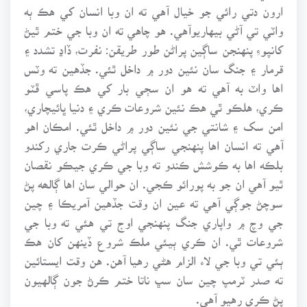
ارون دتي رائي جو خيال آهي ته ان وبا انسان کي هڪ ٻه
واٽي تي آڻي بيهاريوآهي. هو چاهي ته ان وبا جي ختم ٿيڻ
کانپوءِ پنهنجن ساڳين پراڻن طور طريقن: نفرت، ڏاڍ تشدد ۽
قرمار ۽ جنگ سان نئين دور ۾ داخل ٿئي. جڏهين ته وٽس
اها واٽ به آهي ته هو ان سڄي بار کي هڪ پاسي ڦٽو
ڪري، هلڪو ٿي هڪ نئين شروعات ڪري ۽ دنيا ڀائيچاري،
امن سک ۽ شانتي جي نئين دور ۾ داخل ٿئي. امڪان اهو
آهي ته انسان اها پنهنجي ساڳي پراڻي ڪرت جاري رکندو
بلڪه اها به ڪوشش ڪندو ته وبا جي ڪري جيڪو نقصان
ٿيو آهي ان جو به پورائو ڪجي. ان حوالي سان اها ڳالھه پڻ
سوچڻ جوڳي آهي ته عين ان وقت جڏهين آمريڪا ۽ چين
جي وچ ۾ واپاري جنگ پنهنجي اوج تي هئي ته وبا جي
شروعات ٿي. ان ڪري ٻيئي ملڪ شروع ڏينهن کان هڪ
ٻئي تي وبا جي لاء الزام هڻي رهيا آهن. هن وقت ايستائين
ته صدر ٽرمپ چين سان سڀ ناتا ختم ڪرڻ جون ڳالهيون
پڻ ڪري رهيو آهي.