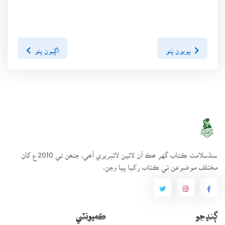
پويون پَنو
اڳيون پنو
سنڌسلامت ڪتاب گهر ھڪ آن لائين لائبريري آھي، جنھن تي 2010ع کان
مختلف موضوعن تي ڪتاب رکيا پيا وڃن.
ڳنڍجو
ڪميونٽي