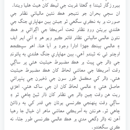
بيروزگار ٿيندا ۽ گھڻا غربت جي ليڪ کان هيٺ هليا ويندا.
ان سڄي بحران جو نتيجو هڪ نئين مالياتي نظام جي
صورت ۾ به نڪري سگھي ٿو جيئن ٻين مهاڀاري جنگ جي
هلندي بريٽن ووڊ نظام تحت آمريڪا جي اڳواڻي ۾ هڪ
نئون عالمي مالياتي نظام قائم ڪيو ويو هو ۽ آئي ايم ايف
۽ عالمي بينڪ جهڙا ادارا وجود ۾ آيا هئا. اهو سڀڪجھ
اوچتو ئي نه ٿيندو آهي. ٻين مهاڀاري جنگ هلندي به پائونڊ
جي ڊالر جي ڀيٽ ۾ هڪ مضبوط حيثيت هئي پر ساڳي
وقت آمريڪا جي معاشي لحاظ کان هڪ مضبوط حيثيت
هئي. ڊالر کي مڪمل طور سون جي ذخيرن جي پٺڀرائي
حاصل هئي ۽ عالمي لحاظ کان ان جي ساک هئي. اهڙي
ريت هن وقت چين ڊالر جي نظام کان ڌار ٿيڻ چاهي ٿو ۽
ساڳي وقت پنهنجي ڪرنسي يوئان جي قدر کي به وڌائڻ
چاهي ٿو. هونئن به آمريڪي معاشي ماهر ان خيال جا رهيا
آهن ته ڊالر ڊگھي مدي ۾ هڪ عالمي ڪرنسي طور جٽاء نه
ڪري سگھندو.