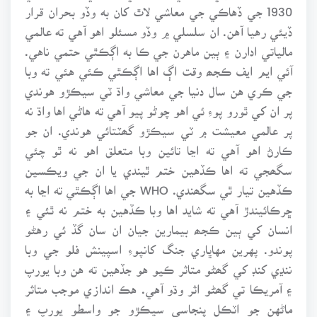
1930 جي ڏهاڪي جي معاشي لاٿ کان به وڏو بحران قرار
ڏيئي رهيا آهن. ان سلسلي ۾ وڏو مسئلو اهو آهي ته عالمي
مالياتي ادارن ۽ ٻين ماهرن جي ڪا به اڳڪٿي حتمي ناهي.
آئي ايم ايف ڪجھ وقت اڳ اها اڳڪٿي ڪئي هئي ته وبا
جي ڪري هن سال دنيا جي معاشي واڌ ٽي سيڪڙو هوندي
پر ان کي ٿورو پوءِ ئي اهو چوڻو پيو آهي ته هاڻي اها واڌ نه
پر عالمي معيشت ۾ ٽي سيڪڙو گھٽتائي هوندي. ان جو
ڪارڻ اهو آهي ته اڃا تائين وبا متعلق اهو نه ٿو چئي
سگھجي ته اها ڪڏهين ختم ٿيندي يا ان جي ويڪسين
ڪڏهين تيار ٿي سگھندي. WHO جي اها اڳڪٿي ته اڃا به
ڇرڪائيندڙ آهي ته شايد اها وبا ڪڏهين به ختم نه ٿئي ۽
انسان کي ٻين ڪجھ بيمارين جيان ان سان گڏ ئي رهڻو
پوندو. پهرين مهاڀاري جنگ کانپوءِ اسپينش فلو جي وبا
ننڍي کنڊ کي گھڻو متاثر ڪيو هو جڏهين ته هن وبا يورپ
۽ آمريڪا تي گھڻو اثر وڌو آهي. هڪ اندازي موجب متاثر
ماڻهن جو اٽڪل پنجاسي سيڪڙو جو واسطو يورپ ۽