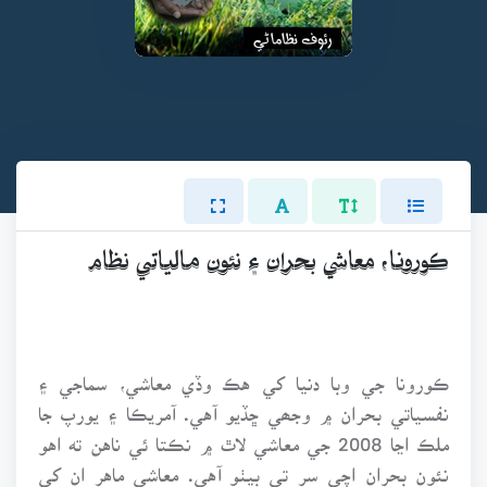
ڪورونا، معاشي بحران ۽ نئون مالياتي نظام
ڪورونا جي وبا دنيا کي هڪ وڏي معاشي، سماجي ۽
نفسياتي بحران ۾ وجھي ڇڏيو آهي. آمريڪا ۽ يورپ جا
ملڪ اڃا 2008 جي معاشي لاٿ ۾ نڪتا ئي ناهن ته اهو
نئون بحران اچي سر تي بيٺو آهي. معاشي ماهر ان کي