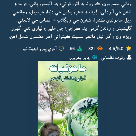
وبائي بيماريون، ڪورونا جا اثر، ڌرتيءَ جو آئيندو، پاڻي، درياءَ ۽
انھن جي آلودگي، ڳوٺ ۽ شھر، پکين جي دنيا، چرنوبل، وڇائجي
ويل سامونڊي ڪنارا، شھرن جي ويڳاڻپ ۽ انسانن جي لاتعقي،
گليشيئر ۽ وڌندڙ گرمي پد، ڪراچيءَ جي ملير ۽ لياري ندي، گهرو
ويڙھ وڻ ۽ گم ٿيل ماڻھو سميت ڪيترائي اھم مضمون شامل آھن.
4.5/5.0
321
56
آخري ڀيرو اپڊيٽ ٿيو:
رئوف نظاماڻي
ڇاپو پھريون