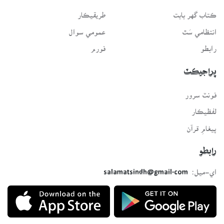
ڪتاب گهر بابت
طريقيڪار
انتظامي سَٿ
عمومي سوال
رابطو
فورم
پراجيڪٽ
فونٽ سرور
لفظيڪار
پيغامِ قرآن
رابطو
اي-ميل:
salamatsindh@gmail.com