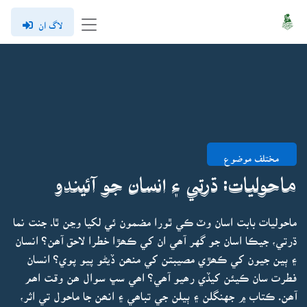
لاگ ان
مختلف موضوع
ماحوليات: ڌرتي ۽ انسان جو آئيندو
ماحوليات بابت اسان وٽ ڪي ٿورا مضمون ئي لکيا وڃن ٿا. جنت نما
ڌرتي، جيڪا اسان جو گهر آھي ان کي ڪھڙا خطرا لاحق آھن؟ انسان
۽ ٻين جيون کي ڪھڙي مصيبتن کي منھن ڏيڻو پيو پوي؟ انسان
فطرت سان ڪيئن کيڏي رھيو آھي؟ اھي سڀ سوال ھن وقت اھم
آھن. ڪتاب ۾ جهنگلن ۽ ٻيلن جي تباھي ۽ انھن جا ماحول تي اثر،