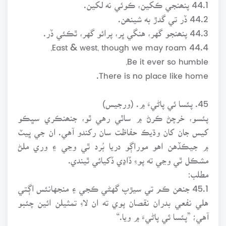
44.1 پنھنجي ڪکين، ڪوئي نه لکين.
44.2 ڏر تي گدڙ به شينھن.
44.3 پنھنجو گهر، هنگي ڀر، پرائو گهر، ٿڪئي ڏر.
44.4 East & west, though we may roam,
Be it ever so humble,
There is no place like home.
45. پئسا ئي پاڻيءَ ۾. (ورجيس)
پئسو، خرچڻ ڪرڻ ۾ ساٿي رهي ٿو، جنھنڪري سڀڪو
کيس جان کان وڌيڪ حفاظت سان رکندو آهي. ان جي ڀيٽ
۾ جيڪڏهن اهو موراڳو دريا بُرد ٿي وڃي ۽ وري ملڻ
مشڪل ٿي وڃي ته پوءِ ڏاڍي ڏکيائي ٿيندي.
مطلب:
45.1 جنھن ڪم تي سيڙپ گهڻي ڪجي ۽ منجهانئس اڳتي
هلي نفعي بدران نقصان پوي ته ان لاءِ تمثيلن ائين چئبو
آهي؛ ”پئسا ئي پاڻيءَ ۾ ويا.“