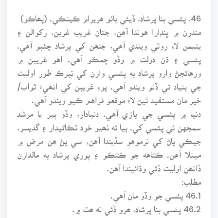
46. پئسي بنا پرشاد، ڏيئي ٻائو هريرام ڪينڪي. (پھاڪو)
مندرن ۾ ڀنڊارا هوندا آهن، جتان غريب غربن، رکوالن ۽
يتيمن لاءِ روٽي ويندي آهي، جنھن کي پرشاد چئبو آهي.
پئسي ۽ ڌن دولت ۾ وڏو چمڪو آهي. اهو غريبن ۾
ورهائجڻ وارو پرشاد به پئسي وارن کي تبرڪ طور اوليت
جي بنياد تي ڏنو ويندو آهي. پوءِ غريبن کي انھيءَ ثواب/
خير مان مستفيد ٿيڻ لاءِ موقعو فراهم ڪيو ويندو آهي.
دنيا ۾ پئسي جي بازي آهي. دنيادار، وڏو پير يا مرشد
سمجهن ئي پئسي کي. ٻيا ته ٺھيو خود ٽڪاڻيدار ۽ گديسر،
جيڪي پاڻ کي نرموهو سڏيندا آهن، سي پڻ هن مرض ۾
مبتلا آهن. ڪڻاهه جو ڪڻڪو ۽ پوري پرشاد به مالدارن
ڏانھن اوليت ڏئي وڌائيندا آهن.
مطلب:
46.1 پئسي جو وڏو مان آهي.
46.2 پئسي بنا پرشاد، ھرو ڏئي نه ھٿ ۾.