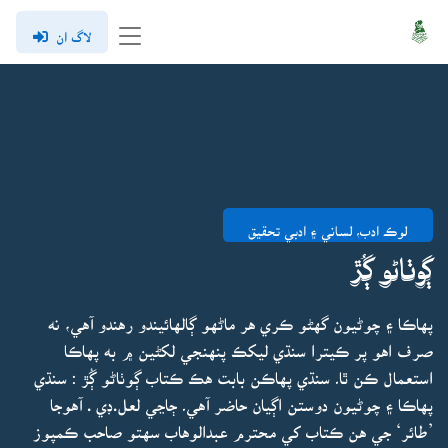
لاگ ان
لوڪ ادب، لساني ۽ ادبي تحقيق
ڳوٺاڻو ڳُڙ
پهاڪا ۽ چوڻيون گهڻو ڪري هر ماڻهو ڳالهائيندو رهندو آهي، نه
صرف اهو پر ڪيترا سنڌي ليکڪ پنهنجي لکڻين ۾ به پهاڪا
استعمال ڪن ٿا۔ سنڌي پهاڪن بابت هڪ ڪتاب ڳوٺاڻو ڳُڙ : سنڌي
پهاڪا ۽ چوڻيون دوستن اڳيان حاضر آهي۔ ڄاڃي لعل.ڊي . آهوجا
’طائر‘ جي هن ڪتاب کي محترم عبدالوهاب سهتو صاحب ڪمپوز