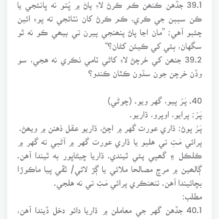
39.1 جڏهن ڪنھن ڪم ڪرڻ لاءِ پاڻ ۾ ڀُتو نه ڀانئجي يا
ڪن سببن جي ڪري، ڪم ڪرڻ کان نٽائجي ته پوءِ ائين
چئبو آهي؛ ”مان اڃا پاڻ پنھنجي پيرن تي بيھي ڪو نه ٿو
سگهان، ٻئي کي ڪيئن کڻان؟“
39.2 جنھن کي خرچڻ لاءِ کاڻي ٽامي ٺڪري نه هجي، سو
وڏن خرچن جون سڌون ڪٿان ڪندو؟
40. پَـرُ پيو، گهر ويو. (چوڻي)
پَـرُ؛ پرايو، اوپرو، ڌاريو.
پَـرُ پوڻ؛ ڌاري عورت گهر ۾ اچڻ، ڌاريو عقل ذهنن ۾ ويھڻ.
پرائي مَـتِ تي هلبو يا ڌاري عورت گهر ۾ آڻبي ته گهر ۾
ڪلڪل ۽ گھپي پئي ٿيندي. ڌاريا ڇيڻاڀور به ٿيندا آهن.
ڳالھين ۾ مرچ مصالحا ملائي يا ڳڙ لائي/ ٿڦي پيا ماڪوڙا
بڇائيندا آهن. تنھنڪري پرائي مَـتِ تي نه هلجي.
مطلب:
40.1 جڏهن گهر جي معاملن ۾ ڌاريا دائو دخل ڏيندا آهن،