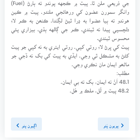
جي ذريعي ملن ٿا. پيٽ ۾ ڪجهه پوندو ته ٻارڻ (Fuel)
وانگر سمورن عضون کي ورهائجي ملندو. پيٽ ۾ ڪين
هوندو ته ٻيا عضوا به ڍرا ٿيڻ لڳندا. ڪنھن به ڪم لاءِ
دلچسپي پيدا نه ٿيندي. ڪم جي ڳالهه ٻڌي، بيزاري پئي
محسوس ٿيندي.
پيٽ کي ڀرڻ لاءِ روٽي کپي. روٽي ايتري به نه کپي جو پيٽ
کڻڻ به مشڪل ٿي وڃي. ايڏي به پيٽ کي بک نه ڏجي جو
ماڻھو ايمان مان نڪري وڃي.
مطلب:
48.1 اَنُ ته ايمان، بک ته بي ايمان.
48.2 پيٽ ۾ لُل، ملڪ ۾ هُل.
پويون پَنو
اڳيون پنو