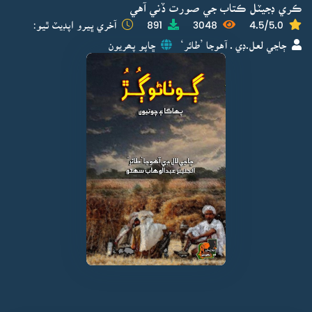
ڪري ڊجيٽل ڪتاب جي صورت ڏني آهي
4.5/5.0
3048
891
آخري ڀيرو اپڊيٽ ٿيو:
ڄاڃي لعل.ڊي . آهوجا ’طائر‘
ڇاپو پھريون