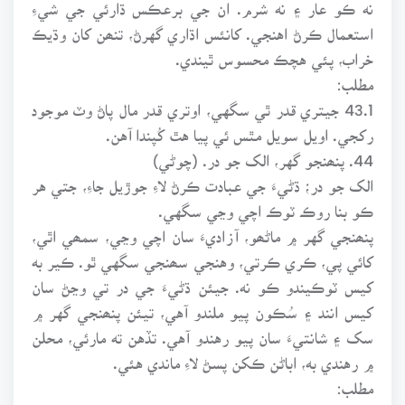
نه ڪو عار ۽ نه شرم. ان جي برعڪس ڌارئي جي شيءِ
استعمال ڪرڻ اهنجي. کانئس اڌاري گهرڻ، تنھن کان وڌيڪ
خراب، پئي هچڪ محسوس ٿيندي.
مطلب:
43.1 جيتري قدر ٿي سگهي، اوتري قدر مال پاڻ وٽ موجود
رکجي. اويل سويل مٿس ئي پيا هٿ کُپندا آهن.
44. پنھنجو گهر، الک جو در. (چوڻي)
الک جو در؛ ڌڻيءَ جي عبادت ڪرڻ لاءِ جوڙيل جاءِ، جتي هر
ڪو بنا روڪ ٽوڪ اچي وڃي سگهي.
پنھنجي گهر ۾ ماڻھو، آزاديءَ سان اچي وڃي، سمھي اٿي،
کائي پي، ڪري ڪرتي، وهنجي سھنجي سگهي ٿو. ڪير به
کيس ٽوڪيندو ڪو نه. جيئن ڌڻيءَ جي در تي وڃڻ سان
کيس انند ۽ سُڪون پيو ملندو آهي، تيئن پنھنجي گهر ۾
سک ۽ شانتيءَ سان پيو رهندو آهي. تڏهن ته مارئي، محلن
۾ رهندي به، اباڻن ڪکن پسڻ لاءِ ماندي هئي.
مطلب: