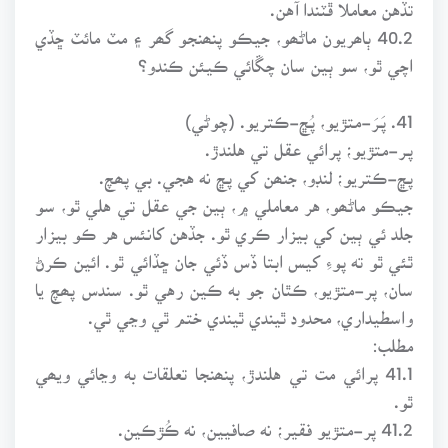
تڏهن معاملا ڦٽندا آهن.
40.2 ٻاھريون ماڻھو، جيڪو پنھنجو گھر ۽ مٽ مائٽ ڇڏي
اچي ٿو، سو ٻين سان چڱائي ڪيئن ڪندو؟
41. پَـرَ-متڙيو، پُڇ-ڪتريو. (چوڻي)
پـر-متڙيو؛ پرائي عقل تي هلندڙ.
پڇ-ڪتريو؛ لنڊو، جنھن کي پڇ نه هجي. بي پھچ.
جيڪو ماڻھو، هر معاملي ۾، ٻين جي عقل تي هلي ٿو، سو
جلد ئي ٻين کي بيزار ڪري ٿو. جڏهن کانئس هر ڪو بيزار
ٿئي ٿو ته پوءِ کيس ابتا ڏس ڏئي جان ڇڏائي ٿو. ائين ڪرڻ
سان، پر-متڙيو، ڪٿان جو به ڪين رهي ٿو. سندس پھچ يا
واسطيداري، محدود ٿيندي ٿيندي ختم ٿي وڃي ٿي.
مطلب:
41.1 پرائي مت تي هلندڙ، پنھنجا تعلقات به وڃائي ويھي
ٿو.
41.2 پر-متڙيو فقير؛ نه صافيين، نه ڪُڙڪين.