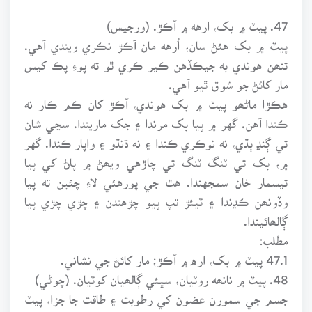
47. پيٽ ۾ بک، ارهه ۾ آڪڙ. (ورجيس)
پيٽ ۾ بک هئڻ سان، اُرهه مان آڪڙ نڪري ويندي آهي.
تنھن هوندي به جيڪڏهن ڪير ڪري ٿو ته پوءِ پڪ کيس
مار کائڻ جو شوق ٿيو آهي.
هڪڙا ماڻھو پيٽ ۾ بک هوندي، آڪڙ کان ڪم ڪار نه
ڪندا آهن. گهر ۾ پيا بک مرندا ۽ جک ماريندا. سڃي شان
تي ڳنڍ ٻڌي، نه نوڪري ڪندا ۽ نه ڌنڌو ۽ واپار ڪندا. گهر
۾، بک تي ٽنگ ٽنگ تي چاڙهي ويھڻ ۾ پاڻ کي پيا
تيسمار خان سمجهندا. هٿ جي پورهئي لاءِ چئبن ته پيا
وڏونھن ڪڍندا ۽ ٽيئڙ تپ پيو چڙهندن ۽ چڙي چڙي پيا
ڳالھائيندا.
مطلب:
47.1 پيٽ ۾ بک، اره ۾ آڪڙ؛ مار کائڻ جي نشاني.
48. پيٽ ۾ نانھه روٽيان، سڀئي ڳالھيان کوٽيان. (چوڻي)
جسم جي سمورن عضون کي رطوبت ۽ طاقت جا جزا، پيٽ