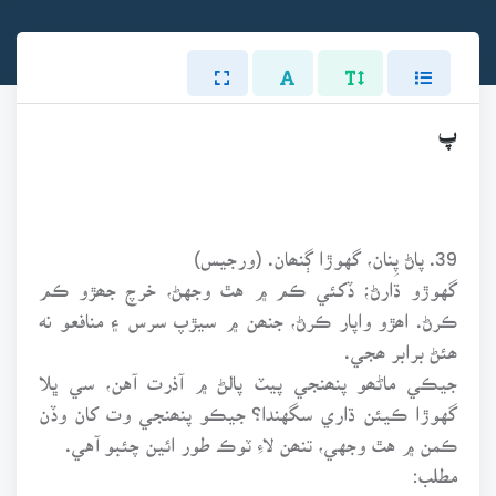
پ
39. پاڻ پِنان، گهوڙا ڳنھان. (ورجيس)
گهوڙو ڌارڻ؛ ڏکئي ڪم ۾ هٿ وجهڻ، خرچ جھڙو ڪم
ڪرڻ. اھڙو واپار ڪرڻ، جنھن ۾ سيڙپ سرس ۽ منافعو نه
ھئڻ برابر ھجي.
جيڪي ماڻھو پنھنجي پيٽ پالڻ ۾ آذرت آهن، سي ڀلا
گهوڙا ڪيئن ڌاري سگهندا؟ جيڪو پنھنجي وت کان وڏن
ڪمن ۾ هٿ وجهي، تنھن لاءِ ٽوڪ طور ائين چئبو آهي.
مطلب: