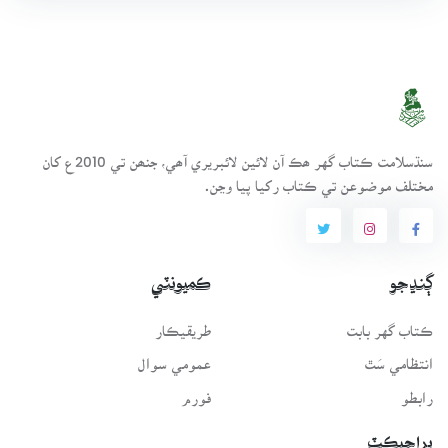
سنڌسلامت ڪتاب گهر ھڪ آن لائين لائبريري آھي، جنھن تي 2010ع کان
مختلف موضوعن تي ڪتاب رکيا پيا وڃن.
ڳنڍجو
ڪميونٽي
ڪتاب گهر بابت
طريقيڪار
انتظامي سَٿ
عمومي سوال
رابطو
فورم
پراجيڪٽ