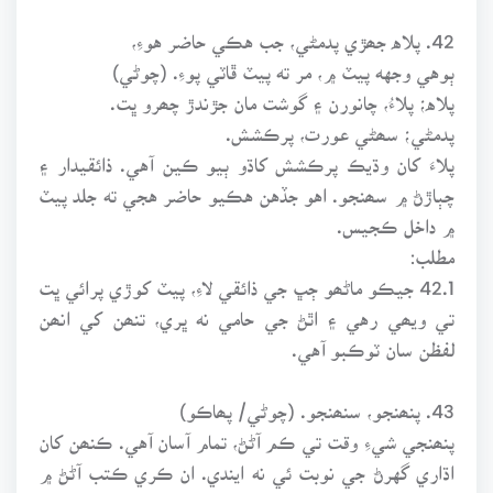
42. پلاه جھڙي پدمڻي، جب هڪي حاضر هوءِ،
ٻوهي وجهه پيٽ ۾، مر ته پيٽ ڦاٽي پوءِ. (چوڻي)
پلاه؛ پلاءُ، چانورن ۽ گوشت مان جڙندڙ چھرو ڀت.
پدمڻي؛ سھڻي عورت، پرڪشش.
پلاءَ کان وڌيڪ پرڪشش کاڌو ٻيو ڪين آهي. ذائقيدار ۽
چٻاڙڻ ۾ سھنجو. اهو جڏهن هڪيو حاضر هجي ته جلد پيٽ
۾ داخل ڪجيس.
مطلب:
42.1 جيڪو ماڻھو ڄڀ جي ذائقي لاءِ، پيٽ کوڙي پرائي ڀت
تي ويھي رهي ۽ اٿڻ جي حامي نه ڀري، تنھن کي انھن
لفظن سان ٽوڪبو آهي.
43. پنھنجو، سنھنجو. (چوڻي/ پھاڪو)
پنھنجي شيءِ وقت تي ڪم آڻڻ، تمام آسان آهي. ڪنھن کان
اڌاري گهرڻ جي نوبت ئي نه ايندي. ان ڪري ڪتب آڻڻ ۾