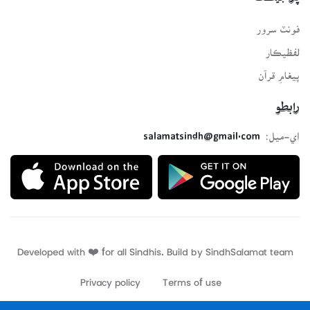
فونٽ سرور
لفظيڪار
پيغامِ قرآن
رابطو
اي-ميل:
salamatsindh@gmail.com
Developed with ❤️ for all Sindhis. Build by
SindhSalamat
team
Privacy policy
Terms of use