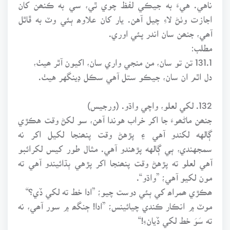
ناهي. هيءَ به جيڪي لفظ چوي ٿي، سي به ڪنھن کان
اجازت وٺڻ لاءِ چيل آهن. يار کان علاوھ ٻئي وٽ به ڦاٿل
آھي، جنھن سان اندر پئي اوري.
مطلب:
131.1 تن تو سان، من منجي واري سان، اکيون آٿر ھيٺ،
دل اٿم ان سان، جيڪو ستل آهي سڪل ڊينگهر هيٺ.
132. لکي لعلو، واچي واڌو. (ورجيس)
جنھن ماڻھوءَ جا اکر خراب هوندا آهن، سو لکڻ وقت هڪڙي
ڳالهه لکندو آهي ۽ پڙهڻ وقت پنھنجا لکيل اکر نه
سمجهندي، ٻي ڳالهه پڙهندو آهي. مثال طور کيس لکرائبو
آهي لعلو ته پڙهڻ وقت پنھنجا اکر پڙهي ٻڌائيندو آهي ته
مون لکيو آهي؛ ”واڌو“.
ھڪڙي ھمراھ کي ٻئي دوست چيو؛ ”ادا خط ته لکي ڏي؟“
موٽ ۾ انڪار ڪندي چيائينس؛ ”ادا! ڄنگھ ۾ سور آھي، نه
ته سَوَ خط لکي ڏيان!“