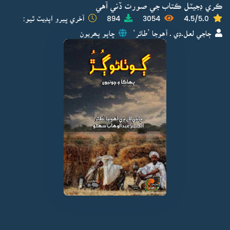
ڪري ڊجيٽل ڪتاب جي صورت ڏني آهي
4.5/5.0
3054
894
آخري ڀيرو اپڊيٽ ٿيو:
ڄاڃي لعل.ڊي . آهوجا ’طائر‘
ڇاپو پھريون