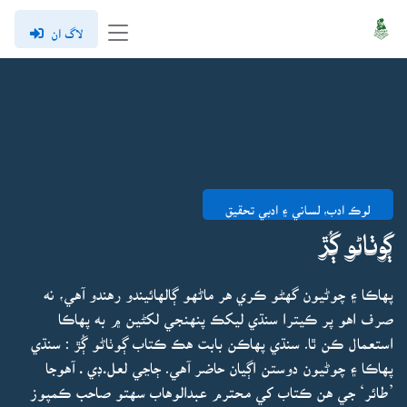
لاگ ان
لوڪ ادب، لساني ۽ ادبي تحقيق
ڳوٺاڻو ڳُڙ
پهاڪا ۽ چوڻيون گهڻو ڪري هر ماڻهو ڳالهائيندو رهندو آهي، نه
صرف اهو پر ڪيترا سنڌي ليکڪ پنهنجي لکڻين ۾ به پهاڪا
استعمال ڪن ٿا۔ سنڌي پهاڪن بابت هڪ ڪتاب ڳوٺاڻو ڳُڙ : سنڌي
پهاڪا ۽ چوڻيون دوستن اڳيان حاضر آهي۔ ڄاڃي لعل.ڊي . آهوجا
’طائر‘ جي هن ڪتاب کي محترم عبدالوهاب سهتو صاحب ڪمپوز