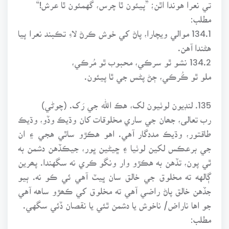
تي نعرا هوندا اٿن؛ ”پيئون ٿا چرس، گهمئون ٿا عرش!“
مطلب:
134.1 موالي ويچارا، پاڻ کي خوش ڪرڻ لاءِ تڪبند نعرا پيا
هڻندا آهن.
134.2 نشو ٿو سرڪي، محبوب ٿو مُرڪي،
ملو ٿو ڪُرڪي، ڄڻ پڻس جي ٿا پيئون.
135. لنڊيون لوٺيون لک، هڪ الله جي رَک. (چوڻي)
رب تعالى، جھان جي ساري مخلوقات کان وڌيڪ وڏو، وڌيڪ
طاقتور، وڌيڪ مددگار آهي. اهو هڪڙو ساٿي هجي ۽ ان
جي برعڪس لکين لوٺيا ۽ ڇيڻين ڀور، جيڪڏهن دشمن به
ٿي پون، تڏهن به هڪڙو وار ونگو ڪري نه سگهندا. پھرين
ڳالهه ته مخلوق جي خالق سان ڀيٽ آهي ئي ڪو نه. ٻيو
جڏهن خالق پاڻ راضي آهي ته مخلوق کي ڪھڙو ساهه آهي
جو اها ناراض/ ناخوش يا دشمن ٿئي يا نقصان ڏئي سگهي.
مطلب: