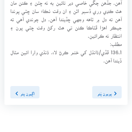
آھن. جڏهن چڱي خاصي دير تائين به نه ڇٽن ۽ ڪنن مان
هٿ ڪڍي وري ڏسبو اٿن ۽ ان وقت ٺڪاءَ سان ڇٽي پوندا
آهن ته دل ۾ ٽاهه وجهي ڇڏيندا آهن. دل چوندي آهي ته
جيڪر اهڙا ڦٽاڪا ڪنن تي هٿ رکڻ وقت ڇٽي پون ۽
انتظار نه ڪرائين.
مطلب:
136.1 ڦڏي/ڌانڌل کي ختم ڪرڻ لاءِ، ڌنڌي وارا ائين مثال
ڏيندا آهن.
پويون پَنو
اڳيون پنو