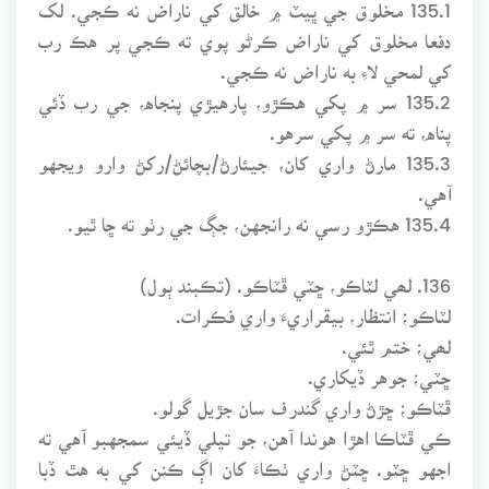
135.1 مخلوق جي ڀيٽ ۾ خالق کي ناراض نه ڪجي. لک
دفعا مخلوق کي ناراض ڪرڻو پوي ته ڪجي پر هڪ رب
کي لمحي لاءِ به ناراض نه ڪجي.
135.2 سر ۾ پکي هڪڙو، پارهيڙي پنجاه، جي رب ڏئي
پناه، ته سر ۾ پکي سرهو.
135.3 مارڻ واري کان، جيئارڻ/بچائڻ/رکڻ وارو ويجهو
آهي.
135.4 هڪڙو رسي نه رانجهن، جڳ جي رٺو ته ڇا ٿيو.
136. لھي لٽاڪو، ڇٽي ڦٽاڪو. (تڪبند ٻول)
لٽاڪو؛ انتظار، بيقراريءَ واري فڪرات.
لھي؛ ختم ٿئي.
ڇٽي؛ جوهر ڏيکاري.
ڦٽاڪو؛ ڇڙڻ واري گندرف سان جڙيل گولو.
ڪي ڦٽاڪا اهڙا هوندا آهن، جو تيلي ڏيئي سمجهبو آهي ته
اجهو ڇٽو. ڇٽڻ واري ٺڪاءَ کان اڳ ڪنن کي به هٿ ڏبا