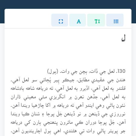
ل
130. لعل جي ڏات، ٻچن جي وات. (ٻول)
هندن جي عقيدي مطابق، جيڪو پِير پُڄائي سو لعل آهي.
قلندر به لعل آهي، اڏيرو به لعل آهي، ته درياهه شاهه بادشاهه
به لعل آهي. جڏهن نھرن ۾ انگريزي مئي مھيني ڌاران
نئون پاڻي وهي ايندو آهي ته درياهه ۾ اکا چاڙهيا ويندا آهن.
نوروزي جي ڏينھن ۾ نو ڏينھن جَلَ پوڄا ۽ شنان ڪيا ويندا
آهن. جَلَ پوڄا دوران ڪي مائرون پنھنجي ٻارن کي درياهه
جو پويتر پاڻي وات تي هڻندي، اهي ٻول اچارينديون آهن،