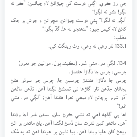
جي رڙ ڪري، اڳلي دوست کي چيڙائڻ لاءِ چيائين؛ ”ڪو نه
لڳو! ڪو نه لڳو!“
”لڳو نه لڳو!“ ٻئي دوست چيڙائڻ، مڇرائڻ ۽ جوش ۾ جک
کائڻ لاءِ کيس چيو؛ ”تنھنجو ته هڏ گڏ ڀڳو!“
مطلب:
133.1 نار وهي نه وهي، وٺ رينگٽ کي.
134. لڳي دم، مٽي غم. (تڪبند ٻول، موالين جو نعرو)
چرسي؛ چرس جا دگاڙا هڻندڙ.
چرس جا دگاڙا هڻندڙ چرسين جا، چرس جو سوٽو ھڻڻ
پڄاڻان جڏھن تارا ڳاڙها ٿي ٽمڪڻ لڳندا آهن، تڏھن ماڻھن
آڏو شرم پرچائڻ لاءِ بيھي نعرا هڻندا آهن؛ ”لڳي دم، مٽي
غم!“
اها ٻي ڳالهه آهي ته نشي ڪرڻ سان، سندن غم اڃا وڌندا
آهن. ماڻھو کين نفرت سان ڏسڻ لڳندا آهن. پاڻ ماڻھن ۾ اٿڻ
ويھڻ کان هليا ويندا آهن. پيا نالين ۾ هوندا آهن ته به مُک