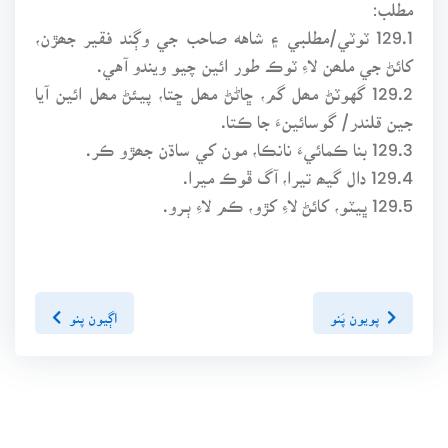
مطلب:
129.1 ٽوٽي/مطلبي ۽ شاهه صاحب جي وڳند فقير جھڙن،
کائڻ جي ملھن لاءِ ٽوڪ طور ائين چيو ويندو آهي.
129.2 گهوٽڻ مھل گم، ڇاڻڻ مھل ڇتا، پيئڻ مھل ائين آيا
جين قلندر/ گوسائينءَ جا ڪتا.
129.3 بنا ڪمائيءَ نانڪا، مون کي ساڌن جھڙو ڪر.
129.4 دال گيھ تيرا، آگ ڦوڪ ميرا.
129.5 ڀيٽو، کائڻ لاءِ کڙو، ڪم لاءِ ٻـرو.
پويون پَنو
اڳيون پنو