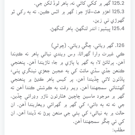
125.2 گهر ۾ ککي کاڻي نه، ٻاهر لوڏ لکن جي.
125.3 اهڙو هٿ-ڦاڙ جو؛ گهر ۾ اٿس ڪين، ته به رکي ٿو
گهوڙي تي زين.
125.4 ڀيٽيو؛ اندر لنگهڻ، ٻاهر کنگهڻ.
126. گهر ويائي، چڱي ويائي. (چوڻي)
ڪي غيرت وارا گهراڻا، وس ويندي نياڻي ٻاهر نه ڪڍندا
آهن. پرڻائڻ لاءِ به گهر يا پاڙي ۾ جاءِ تاڙيندا آهن. پنھنجي
ڪنھن جڏي سڏي مائٽ کي به عجبن جھڙي نينگري پٺيءَ
پاڏئون لائي ڇڏيندا آهن، پر کيس ٻاهر ڪڍڻ ۾ پنھنجي
گهٽتائي سمجهندا آهن. ويم وقت به ڪوشش ڪندا آهن ته
گهر ۾ موجود ماسين چاچين هٿارئون ناڙو وڍرائي ڇڏين.
جي نه ته به دائيءَ کي گهر ۾ گهرائي ويھاريندا آهن. ان
حالت ۾ به نياڻيءَ کي ٻئي جي منھن پوڻ نه ڏيندا آهن. ان
کي ئي چڱو سمجهندا آهن.
مطلب: