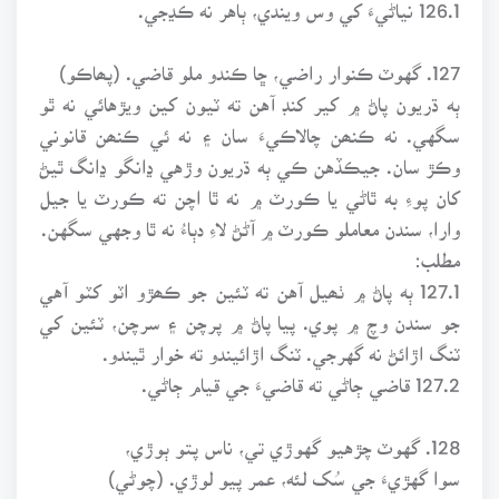
126.1 نياڻيءَ کي وس ويندي، ٻاهر نه ڪڍجي.
127. گهوٽ ڪنوار راضي، ڇا ڪندو ملو قاضي. (پھاڪو)
ٻه ڌريون پاڻ ۾ کير کنڊ آهن ته ٽيون کين ويڙهائي نه ٿو
سگهي. نه ڪنھن چالاڪيءَ سان ۽ نه ئي ڪنھن قانوني
وڪڙ سان. جيڪڏهن ڪي ٻه ڌريون وڙهي ڍانگو ڍانگ ٿيڻ
کان پوءِ به ٿاڻي يا ڪورٽ ۾ نه ٿا اچن ته ڪورٽ يا جيل
وارا، سندن معاملو ڪورٽ ۾ آڻڻ لاءِ دٻاءُ نه ٿا وجهي سگهن.
مطلب:
127.1 ٻه پاڻ ۾ ٺھيل آهن ته ٽئين جو ڪھڙو اٽو کٽو آهي
جو سندن وچ ۾ پوي. پيا پاڻ ۾ پرچن ۽ سرچن، ٽئين کي
ٽنگ اڙائڻ نه گهرجي. ٽنگ اڙائيندو ته خوار ٿيندو.
127.2 قاضي ڄاڻي ته قاضيءَ جي قيام ڄاڻي.
128. گهوٽ چڙهيو گهوڙي تي، ناس پتو ٻوڙي،
سوا گهڙيءَ جي سُک لئه، عمر پيو لوڙي. (چوڻي)