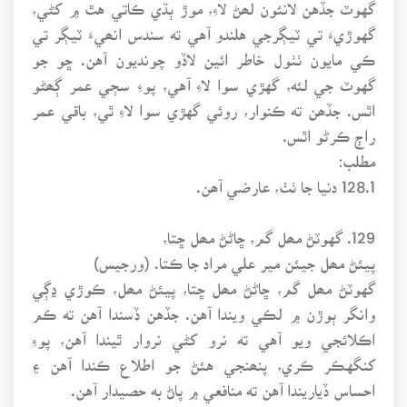
گهوٽ جڏهن لانئون لھڻ لاءِ، موڙ ٻڌي ڪاتي هٿ ۾ کڻي،
گهوڙيءَ تي ٽيڳرجي هلندو آهي ته سندس انھيءَ ٽيڳر تي
ڪي مايون ٺٺول خاطر ائين لاڏو چونديون آهن. ڇو جو
گهوٽ جي لئه، گهڙي سوا لاءِ آهي، پوءِ سڄي عمر ڳھڻو
اٿس. جڏھن ته ڪنوار، روئي گهڙي سوا لاءِ ٿي، باقي عمر
راڄ ڪرڻو اٿس.
مطلب:
128.1 دنيا جا ٺٺ، عارضي آھن.
129. گهوٽڻ مھل گم، ڇاڻڻ مھل ڇتا،
پيئڻ مھل جيئن مير علي مراد جا ڪتا. (ورجيس)
گهوٽڻ مھل گم، ڇاڻڻ مھل ڇتا، پيئڻ مھل، ڪوڙي ڍڳي
وانگر ٻوڙن ۾ لڪي ويندا آهن. جڏهن ڏسندا آهن ته ڪم
اڪلائجي ويو آهي ته نرو کڻي نروار ٿيندا آهن، پوءِ
کنگهڪر ڪري، پنھنجي هئڻ جو اطلاع ڪندا آهن ۽
احساس ڏياريندا آهن ته منافعي ۾ پاڻ به حصيدار آهن.