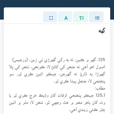
گهه
125. گهر ۾ ڪين، ته به رکي گهوڙي تي زين. (ورجيس)
اصول اهو آهي ته جنھن کي کائڻ لاءِ ڪونھي، تنھن کي ڀلا
گهوڙا به ڌارڻ نه گهرجن. جيڪو ائين ڪري ٿو، سو
پنھنجي لاءِ جنجل پيدا ڪري ٿو.
مطلب:
125.1 جيڪو پنھنجي اوقات کان وڌيڪ خرچ ڪري ٿو يا
وت کان ٻاهر مھم ۾ هٿ وجهي ٿو، تنھن لاءِ مام ۾ ائين
چٿر ڪئي ويندي آهي.