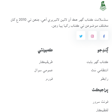
سنڌسلامت ڪتاب گهر ھڪ آن لائين لائبريري آھي، جنھن تي 2010ع کان
مختلف موضوعن تي ڪتاب رکيا پيا وڃن.
ڳنڍجو
ڪميونٽي
ڪتاب گهر بابت
طريقيڪار
انتظامي سَٿ
عمومي سوال
رابطو
فورم
پراجيڪٽ
فونٽ سرور
لفظيڪار