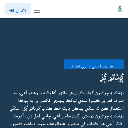
لاگ ان
لوڪ ادب، لساني ۽ ادبي تحقيق
ڳوٺاڻو ڳُڙ
پهاڪا ۽ چوڻيون گهڻو ڪري هر ماڻهو ڳالهائيندو رهندو آهي، نه
صرف اهو پر ڪيترا سنڌي ليکڪ پنهنجي لکڻين ۾ به پهاڪا
استعمال ڪن ٿا۔ سنڌي پهاڪن بابت هڪ ڪتاب ڳوٺاڻو ڳُڙ : سنڌي
پهاڪا ۽ چوڻيون دوستن اڳيان حاضر آهي۔ ڄاڃي لعل.ڊي . آهوجا
’طائر‘ جي هن ڪتاب کي محترم عبدالوهاب سهتو صاحب ڪمپوز