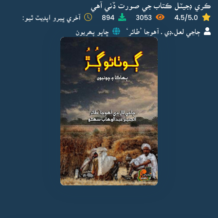
ڪري ڊجيٽل ڪتاب جي صورت ڏني آهي
4.5/5.0
3053
894
آخري ڀيرو اپڊيٽ ٿيو:
ڄاڃي لعل.ڊي . آهوجا ’طائر‘
ڇاپو پھريون