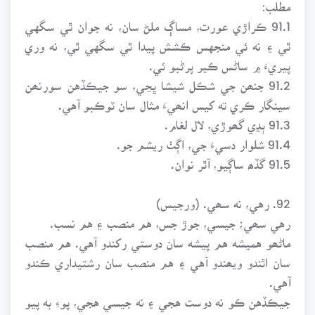
مطلب:
91.1 ڪراڙي عورت، مساڳ ملڻ سان، نه جوان ٿي سگهي
ٿي ۽ نه ئي منجهس ڪشش پيدا ٿي سگهي ٿي، نه وري
پيريءَ ۾ ساڻس ڪير پرڻبو ئي.
91.2 جنھن جي شڪل شيشا ڀڃي، سو جيڪڏهن سورنھن
سينگار ڪري ته کيس انھيءَ مثال سان ٽوڪبو آهي.
91.3 ٻڍي گھوڙي، لال لغام.
91.4 شلوار دسيءَ جي، اڳٺ ريشم جو.
91.5 گڏھ ساڳيو، آٿر نوان.
92. رهي، نه سھي. (ورجيس)
رهي سھي؛ جيسي، جوڙ جس، هم منصب ۽ هم نسب.
ماڻھو هميشه هم پيشه سان دوستي رکندو آهي. هم منصب
سان اٿندو ويھندو آهي ۽ هم منصب سان رشتيداري ڪندو
آهي.
جيڪڏهن ڪو نه دوست هجي ۽ نه جيسي هجي، پوءِ به پيو