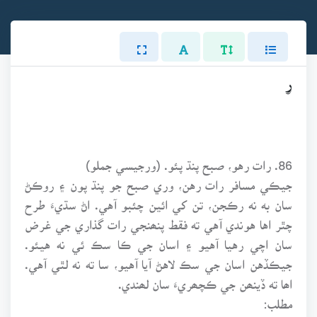
ر
86. رات رهو، صبح پنڌ پئو. (ورجيسي جملو)
جيڪي مسافر رات رهن، وري صبح جو پنڌ پون ۽ روڪڻ
سان به نه رڪجن، تن کي ائين چئبو آهي. اڻ سڌيءَ طرح
چٿر اها هوندي آهي ته فقط پنھنجي رات گذاري جي غرض
سان اچي رهيا آهيو ۽ اسان جي ڪا سڪ ئي نه هيئو.
جيڪڏهن اسان جي سڪ لاهڻ آيا آهيو، سا ته نه لٿي آهي.
اھا ته ڏينھن جي ڪچھريءَ سان لھندي.
مطلب: