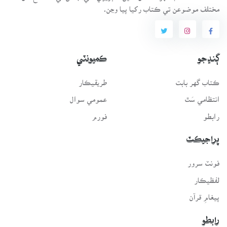
مختلف موضوعن تي ڪتاب رکيا پيا وڃن.
ڳنڍجو
ڪميونٽي
ڪتاب گهر بابت
طريقيڪار
انتظامي سَٿ
عمومي سوال
رابطو
فورم
پراجيڪٽ
فونٽ سرور
لفظيڪار
پيغامِ قرآن
رابطو