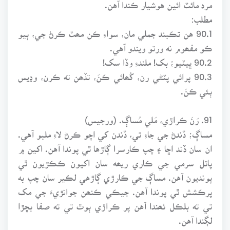
مرد مائٽ ائين هوشيار ڪندا آهن.
مطلب:
90.1 هن تڪبند جملي مان، سواءِ ڪن مھٽ ڪرڻ جي، ٻيو
ڪو مفھوم نه ورتو ويندو آهي.
90.2 ڀيٽيو؛ بک! ملندءِ وڏا سک!
90.3 پرائي پٽڻي رن، کُھائي ڪنَ، تڏھن ته ڪرن، وڍيس
ٻئي ڪنَ.
91. رَنَ ڪراڙي، مَلي مُساڳ. (ورجيس)
مساڳ؛ ڏندڻ جي جاءِ تي، ڏندن کي اڇو ڪرڻ لاءِ ملبو آهي.
ان سان ڏند اڇا ۽ چپ ڪارسرا ڳاڙها ٿي پوندا آهن. اکين ۾
پاتل سرمي جي ڪاري ريھه سان اکيون ڪڪڙيون ٿي
پونديون آهن. مساڳ جي ڪارڙي ڳاڙهي لڪير سان چپ به
پرڪشش ٿي پوندا آهن. جيڪي ڪنھن جوانڙيءَ جي مک
تي ته بلڪل ٺھندا آهن پر ڪراڙي ٻوٿ تي ته صفا بڇڙا
لڳندا آهن.