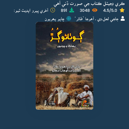
ڪري ڊجيٽل ڪتاب جي صورت ڏني آهي
4.5/5.0
3048
891
آخري ڀيرو اپڊيٽ ٿيو:
ڄاڃي لعل.ڊي . آهوجا ’طائر‘
ڇاپو پھريون