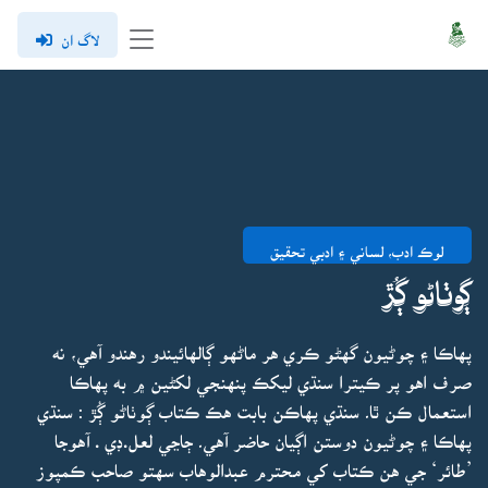
لاگ ان
لوڪ ادب، لساني ۽ ادبي تحقيق
ڳوٺاڻو ڳُڙ
پهاڪا ۽ چوڻيون گهڻو ڪري هر ماڻهو ڳالهائيندو رهندو آهي، نه
صرف اهو پر ڪيترا سنڌي ليکڪ پنهنجي لکڻين ۾ به پهاڪا
استعمال ڪن ٿا۔ سنڌي پهاڪن بابت هڪ ڪتاب ڳوٺاڻو ڳُڙ : سنڌي
پهاڪا ۽ چوڻيون دوستن اڳيان حاضر آهي۔ ڄاڃي لعل.ڊي . آهوجا
’طائر‘ جي هن ڪتاب کي محترم عبدالوهاب سهتو صاحب ڪمپوز