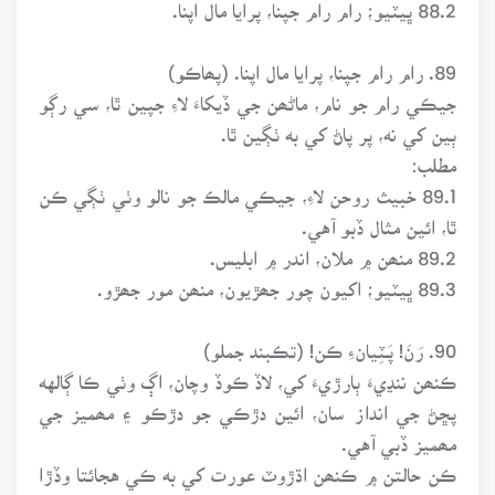
88.2 ڀيٽيو؛ رام رام جپنا، پرايا مال اپنا.
89. رام رام جپنا، پرايا مال اپنا. (پھاڪو)
جيڪي رام جو نام، ماڻھن جي ڏيکاءَ لاءِ جپين ٿا، سي رڳو
ٻين کي نه، پر پاڻ کي به ٺڳين ٿا.
مطلب:
89.1 خبيث روحن لاءِ، جيڪي مالڪ جو نالو وٺي ٺڳي ڪن
ٿا، ائين مثال ڏبو آهي.
89.2 منھن ۾ ملان، اندر ۾ ابليس.
89.3 ڀيٽيو؛ اکيون چور جھڙيون، منھن مور جھڙو.
90. رَنَ! پَـٽِيانءِ ڪن! (تڪبند جملو)
ڪنھن ننڍيءَ ٻارڙيءَ کي، لاڏ ڪوڏ وچان، اڳ وٺي ڪا ڳالهه
پڇڻ جي انداز سان، ائين دڙڪي جو دڙڪو ۽ مھميز جي
مھميز ڏبي آهي.
ڪن حالتن ۾ ڪنھن اڌڙوٽ عورت کي به ڪي هجائتا وڏڙا