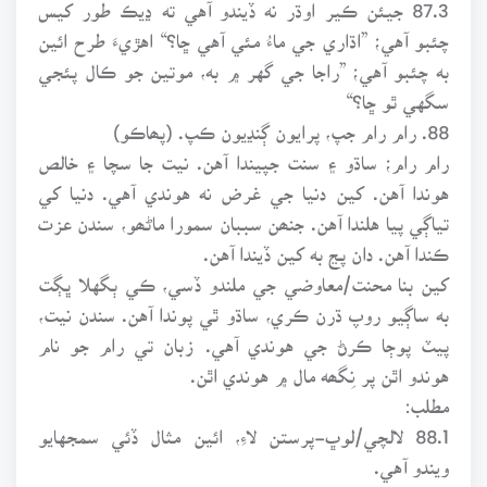
87.3 جيئن ڪير اوڌر نه ڏيندو آهي ته ڍيڪ طور کيس
چئبو آهي؛ ”اڌاري جي ماءُ مئي آهي ڇا؟“ اهڙيءَ طرح ائين
به چئبو آهي؛ ”راجا جي گهر ۾ به، موتين جو ڪال پئجي
سگهي ٿو ڇا؟“
88. رام رام جپ، پرايون ڳنڍيون ڪپ. (پھاڪو)
رام رام؛ ساڌو ۽ سنت جپيندا آهن. نيت جا سچا ۽ خالص
هوندا آهن. کين دنيا جي غرض نه هوندي آهي. دنيا کي
تياڳي پيا هلندا آهن. جنھن سببان سمورا ماڻھو، سندن عزت
ڪندا آهن. دان پڃ به کين ڏيندا آهن.
کين بنا محنت/معاوضي جي ملندو ڏسي، ڪي ٻگهلا ڀڳت
به ساڳيو روپ ڌرن ڪري، ساڌو ٿي پوندا آهن. سندن نيت،
پيٽ پوڄا ڪرڻ جي هوندي آهي. زبان تي رام جو نام
هوندو اٿن پر نِگھه مال ۾ هوندي اٿن.
مطلب:
88.1 لالچي/لوڀ-پرستن لاءِ، ائين مثال ڏئي سمجهايو
ويندو آهي.