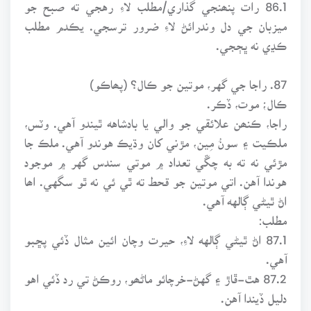
86.1 رات پنھنجي گذاري/مطلب لاءِ رهجي ته صبح جو
ميزبان جي دل وندرائڻ لاءِ ضرور ترسجي. يڪدم مطلب
ڪڍي نه ڀڄجي.
87. راجا جي گهر، موتين جو ڪال؟ (پھاڪو)
ڪال؛ موت، ڏڪر.
راجا، ڪنھن علائقي جو والي يا بادشاهه ٿيندو آهي. وٽس،
ملڪيت ۽ سونُ مِين، مڙني کان وڌيڪ هوندو آهي. ملڪ جا
مڙئي نه ته به چڱي تعداد ۾ موتي سندس گهر ۾ موجود
هوندا آهن. اتي موتين جو قحط ته ٿي ئي نه ٿو سگهي. اھا
اڻ ٿيڻي ڳالهه آهي.
مطلب:
87.1 اڻ ٿيڻي ڳالهه لاءِ، حيرت وچان ائين مثال ڏئي پڇبو
آهي.
87.2 هٿ-ڦاڙ ۽ گهڻ-خرچائو ماڻھو، روڪڻ تي رد ڏئي اهو
دليل ڏيندا آهن.