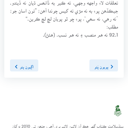
تعلقات لاءِ واجهه وجهي، ته ڪير به ڏانھس ڌيان نه ڏيندو.
جيڪڏهن پوءِ به نه مڙي ته کيس چوندا آهن؛ ”تون اسان جو؛
’نه رهي، نه سھي‘، پوءِ ڇو ٿو پويان لڇ لڇ ڪرين.“
مطلب:
92.1 نه هم منصب ۽ نه هم نسب. (هئڻ).
پويون پَنو
اڳيون پنو
سنڌسلامت ڪتاب گهر ھڪ آن لائين لائبريري آھي، جنھن تي 2010ع کان