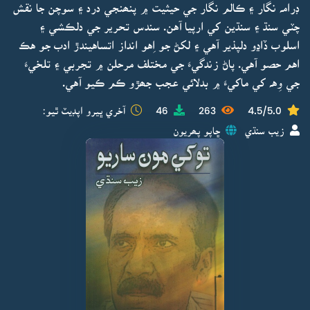
ڊرامہ نگار ۽ ڪالم نگار جي حيثيت ۾ پنھنجي درد ۽ سوچن جا نقش
چٽي سنڌ ۽ سنڌين کي ارپيا آهن. سندس تحرير جي دلڪشي ۽
اسلوب ڏاڍو دلپذير آهي ۽ لکڻ جو اِهو انداز اتساهيندڙ ادب جو هڪ
اهم حصو آهي. پاڻ زندگيءَ جي مختلف مرحلن ۾ تجربي ۽ تلخيءَ
جي وِهہ کي ماکيءَ ۾ بدلائي عجب جھڙو ڪم ڪيو آهي.
4.5/5.0
263
46
آخري ڀيرو اپڊيٽ ٿيو:
زيب سنڌي
ڇاپو پھريون