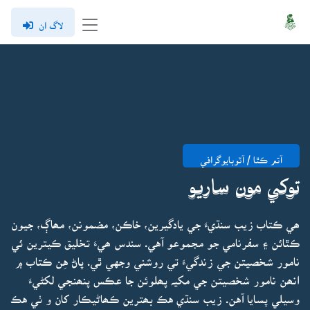
لاگ ان
آتم ڪٿا / آٽوبايوگرافي
توکي مون ساريو
ھي ڪتاب زيب سنڌيءَ جي يادگيرين، خاڪن، مضمونن، مھاڳ، جيون
ڪٿائن ۽ سفرنامي جو مجموعو آهي. سندس ھيءَ تخليق ڪيترين ئي
نامور شخصيتن جي زندگيءَ تي روشني وجهي ٿي. پاڻ هِن ڪتاب ۾
انھن نامور شخصيتن جي مکيہ پھلوئن جا عڪس پنھنجي لکڻيءَ
وسيلي پسايا آهن. زيب سنڌي هڪ بھترين ڪھاڻيڪار کان و ٺي هڪ