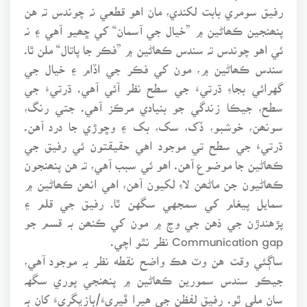
رفيق سومري بابت لکندي، مان اهو قطعي نہ چوندس تہ هن
پنھنجين ڪھاڻين ۾ ”خيال جي آسمان“ کي ڇھيو آهي ۽ نہ
ئي اهو چوندس تہ سندس ڪھاڻين ۾ ”فڪر جا پاتال“ ملن ٿا.
سندس ڪھاڻين ۾، مون کي فڪر جي اڏام ۽ خيال جي
گهرائي بجاءِ ڌرتيءَ جي سطح نظر آئي آهي. ڌرتيءَ جي
سطح، جيڪا زندگي جو بنيادي مرڪز آهي. جتي رنگ،
سونھن، خوشبو، ڏک، سک، بک ۽ وڇوڙي جا درد آهن.
ڌرتيءَ جي سطح تي موجود اهي حقيقتون ئي رفيق جي
ڪھاڻين جا موضوع آهن. اهو ئي سبب آهي، تہ هن پنھنجون
ڪھاڻيون جن ماڻھن لاءِ لکيون آهن، اهي انھن ڪھاڻين ۾
سمايل پيغام کي سمجهي سگهن ٿا. رفيق جي قلم ۽
پڙهندڙن جي ذهن جي وچ ۾ مون کي ڪنھن بہ قسم جو
Communication gap نظر نٿو اچي.
ساڳئي وقت هن وٽ هڪ واضح نقطه نظر بہ موجود آهي،
جيڪو سندس سمورين ڪھاڻين ۾ پنھنجي پوري سگهہ
سان ملي ٿو. رفيق لفظن جي هيرا ڦيريءَ/بازيگريءَ کان بہ