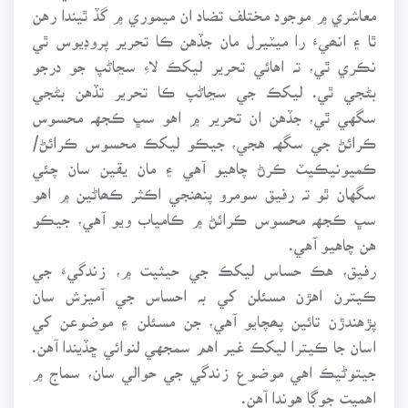
معاشري ۾ موجود مختلف تضاد ان ميموري ۾ گڏ ٿيندا رهن
ٿا ۽ انھيءَ را ميٽيرل مان جڏهن ڪا تحرير پروڊيوس ٿي
نڪري ٿي، تہ اهائي تحرير ليکڪ لاءِ سڃاڻپ جو درجو
بڻجي ٿي. ليکڪ جي سڃاڻپ ڪا تحرير تڏهن بڻجي
سگهي ٿي، جڏهن ان تحرير ۾ اهو سڀ ڪجهہ محسوس
ڪرائڻ جي سگهہ هجي، جيڪو ليکڪ محسوس ڪرائڻ/
ڪميونيڪيٽ ڪرڻ چاهيو آهي ۽ مان يقين سان چئي
سگهان ٿو تہ رفيق سومرو پنھنجي اڪثر ڪھاڻين ۾ اهو
سڀ ڪجهہ محسوس ڪرائڻ ۾ ڪامياب ويو آهي، جيڪو
هن چاهيو آهي.
رفيق، هڪ حساس ليکڪ جي حيثيت ۾، زندگيءَ جي
ڪيترن اهڙن مسئلن کي بہ احساس جي آميزش سان
پڙهندڙن تائين پھچايو آهي، جن مسئلن ۽ موضوعن کي
اسان جا ڪيترا ليکڪ غير اهم سمجهي لنوائي ڇڏيندا آهن.
جيتوڻيڪ اهي موضوع زندگي جي حوالي سان، سماج ۾
اهميت جوڳا هوندا آهن.