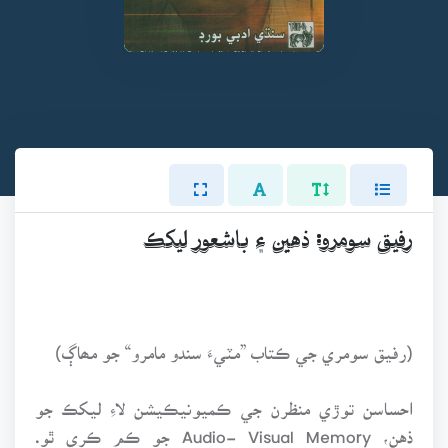
رفيق سومرو: ذهين ۽ باشعور ليکڪ
(رفيق سومري جي ڪتاب ”مٽيءَ سندو مامرو“ جو مھاڳ)
احساسن توڙي منظرن جي ڪميونيڪيشن لاءِ ليکڪ جو
ذهن، Audio- Visual Memory جو ڪم ڪري ٿو.