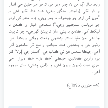
ويھہ سال اڳ هن لاءِ چيو ويو هو، تہ هو امر جليل جي انداز
۾ ٿو لکي (راجندر سنگهہ بيديءَ هڪ هنڌ لکيو آهي تہ
”مون کي اردو جو چيخوف نہ چيو وڃي، ۽ نہ منٽو کي اردو
جو موپاسان سمجهيو وڃي.“) منھنجي خيال ۾ ڪنھن بہ
ليکڪ کي، ڪنھن بہ ٻئي سان نہ ڀيٽڻ گهرجي- ڇو تہ ڀيٽ
جا اهي ماڻ ماپا اڪثر پنھنجي وقعت وڃائي ويھندا آهن.
رفيق جي بہ پنھنجي هڪ سڃاڻپ واضح ٿي سامھون آئي
آهي، جيڪا سندس هن ئي ڪتاب جي، ”انسان جي ڳولا“ کان
پوءِ وارين ڪھاڻين، جيڪي ”هڪ دل- هڪ ديوار“ جي
سري هيٺ ڏنيون ويون آهن، ۾ ڏاڍي چٽائيءَ سان موجود
آهي.
(4- جنوري 1995ع)