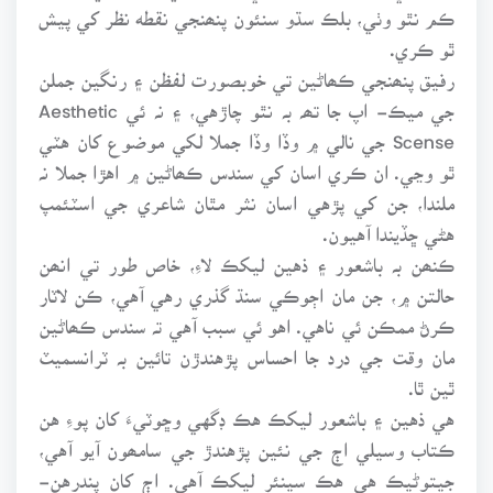
ڪم نٿو وٺي، بلڪ سڌو سنئون پنھنجي نقطه نظر کي پيش
ٿو ڪري.
رفيق پنھنجي ڪھاڻين تي خوبصورت لفظن ۽ رنگين جملن
جي ميڪ- اپ جا تھہ بہ نٿو چاڙهي، ۽ نہ ئي Aesthetic
Scense جي نالي ۾ وڏا وڏا جملا لکي موضوع کان هٽي
ٿو وڃي. ان ڪري اسان کي سندس ڪھاڻين ۾ اهڙا جملا نہ
ملندا، جن کي پڙهي اسان نثر مٿان شاعري جي اسٽئمپ
هڻي ڇڏيندا آهيون.
ڪنھن بہ باشعور ۽ ذهين ليکڪ لاءِ، خاص طور تي انھن
حالتن ۾، جن مان اڄوڪي سنڌ گذري رهي آهي، ڪن لاٽار
ڪرڻ ممڪن ئي ناهي. اهو ئي سبب آهي تہ سندس ڪھاڻين
مان وقت جي درد جا احساس پڙهندڙن تائين بہ ٽرانسميٽ
ٿين ٿا.
هي ذهين ۽ باشعور ليکڪ هڪ ڊگهي وڇوٽيءَ کان پوءِ هن
ڪتاب وسيلي اڄ جي نئين پڙهندڙ جي سامھون آيو آهي،
جيتوڻيڪ هي هڪ سينئر ليکڪ آهي. اڄ کان پندرهن-