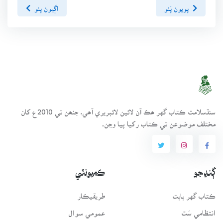
پويون پَنو
اڳيون پنو
سنڌسلامت ڪتاب گهر ھڪ آن لائين لائبريري آھي، جنھن تي 2010ع کان
مختلف موضوعن تي ڪتاب رکيا پيا وڃن.
ڳنڍجو
ڪميونٽي
ڪتاب گهر بابت
طريقيڪار
انتظامي سَٿ
عمومي سوال