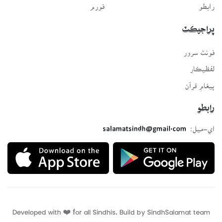
رابطو
فورم
پراجيڪٽ
فونٽ سرور
لفظيڪار
پيغامِ قرآن
رابطو
اي-ميل:
salamatsindh@gmail.com
Developed with ❤️ for all Sindhis. Build by
SindhSalamat
team