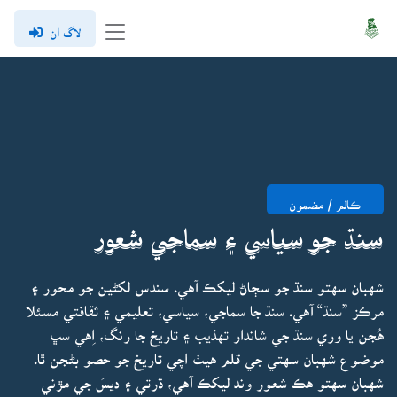
لاگ ان
ڪالم / مضمون
سنڌ جو سياسي ۽ سماجي شعور
شهبان سهتو سنڌ جو سڄاڻ ليکڪ آهي. سندس لکڻين جو محور ۽
مرڪز ”سنڌ“ آهي. سنڌ جا سماجي، سياسي، تعليمي ۽ ثقافتي مسئلا
هُجن يا وري سنڌ جي شاندار تهذيب ۽ تاريخ جا رنگ، اِهي سڀ
موضوع شهبان سهتي جي قلم هيٺ اچي تاريخ جو حصو بڻجن ٿا.
شهبان سهتو هڪ شعور وند ليکڪ آهي، ڌرتي ۽ ديسَ جي مڙني