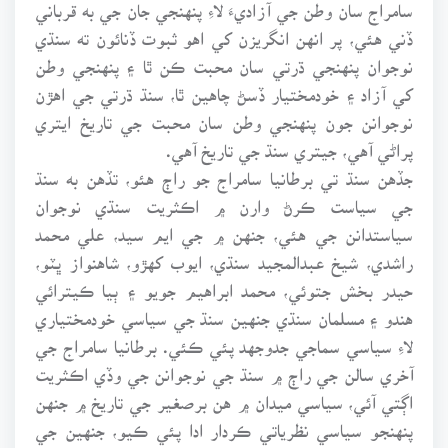
سامراج سان وطن جي آزاديءَ لاءِ پنهنجي جان جي به قرباني
ڏني هئي، پر انهن انگريزن کي اهو ثبوت ڏنائون ته سنڌي
نوجوان پنهنجي ڌرتي سان محبت ڪن ٿا ۽ پنهنجي وطن
کي آزاد ۽ خودمختيار ڏسڻ چاهين ٿا، سنڌ ڌرتي جي اهڙن
نوجوانن جون پنهنجي وطن سان محبت جي تاريخ ايتري
پراڻي آهي، جيتري سنڌ جي تاريخ آهي.
جڏهن سنڌ تي برطانيا سامراج جو راڄ هئو، تڏهن به سنڌ
جي سياست ڪرڻ وارن ۾ اڪثريت سنڌي نوجوان
سياستدانن جي هئي، جنهن ۾ جي ايم سيد، علي محمد
راشدي، شيخ عبدالمجيد سنڌي، ايوب کهڙو، شاهنواز ڀٽو،
حيدر بخش جتوئي، محمد ابراهيم جويو ۽ ٻيا ڪيترائي
هندو ۽ مسلمان سنڌي جنهين سنڌ جي سياسي خودمختياري
لاءِ سياسي سماجي جدوجهد پئي ڪئي. برطانيا سامراج جي
آخري سالن جي راڄ ۾ سنڌ جي نوجوانن جي وڏي اڪثريت
اڳتي آئي، سياسي ميدان ۾ هن برصغير جي تاريخ ۾ جنهن
پنهنجو سياسي نظرياتي ڪردار ادا پئي ڪيو، جنهين جي