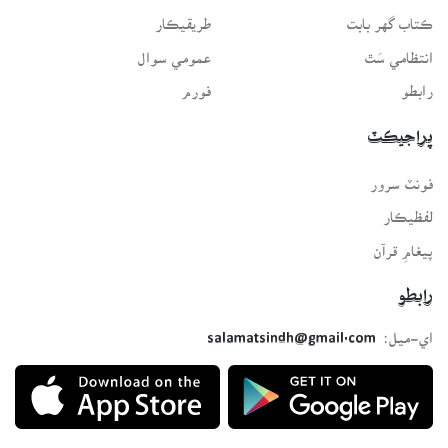
ڪتاب گهر بابت
طريقيڪار
انتظامي سَٿ
عمومي سوال
رابطو
فورم
پراجيڪٽ
فونٽ سرور
لفظيڪار
پيغامِ قرآن
رابطو
اي-ميل:
salamatsindh@gmail.com