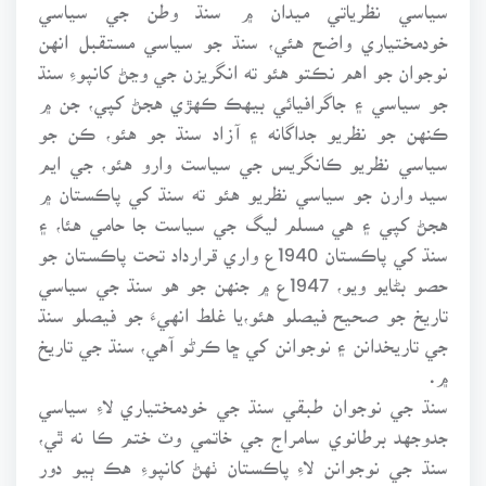
سياسي نظرياتي ميدان ۾ سنڌ وطن جي سياسي
خودمختياري واضح هئي، سنڌ جو سياسي مستقبل انهن
نوجوان جو اهم نڪتو هئو ته انگريزن جي وڃڻ کانپوءِ سنڌ
جو سياسي ۽ جاگرافيائي بيهڪ ڪهڙي هجڻ کپي، جن ۾
ڪنهن جو نظريو جداگانه ۽ آزاد سنڌ جو هئو، ڪن جو
سياسي نظريو ڪانگريس جي سياست وارو هئو، جي ايم
سيد وارن جو سياسي نظريو هئو ته سنڌ کي پاڪستان ۾
هجڻ کپي ۽ هي مسلم ليگ جي سياست جا حامي هئا، ۽
سنڌ کي پاڪستان 1940ع واري قرارداد تحت پاڪستان جو
حصو بڻايو ويو، 1947ع ۾ جنهن جو هو سنڌ جي سياسي
تاريخ جو صحيح فيصلو هئو،يا غلط انهيءَ جو فيصلو سنڌ
جي تاريخدانن ۽ نوجوانن کي ڇا ڪرڻو آهي، سنڌ جي تاريخ
۾.
سنڌ جي نوجوان طبقي سنڌ جي خودمختياري لاءِ سياسي
جدوجهد برطانوي سامراج جي خاتمي وٽ ختم ڪا نه ٿي،
سنڌ جي نوجوانن لاءِ پاڪستان ٺهڻ کانپوءِ هڪ ٻيو دور