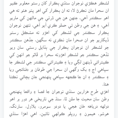
لشڪر هڪڙي نوجوان سنڌي ٻڪرار کان رستو معلوم ڪيو
ان سحرا مان نڪرڻ لاءِ ته ان ٻڪرار کي اهو پتو هئو ته هي
اهو سڪندر آهي، جنهن هن جي ڌرتي جي ماڻهن کي ماريو
آهي، ۽ هن جي وطن تي حملو ڪري آيو آهي، تنهن نوجوان
ٻڪرار سڪندر جي لشڪر کي اهڙو ته مشڪل رستو
ڏيکاريو جو ان صحرا مان نڪري نه سگهن، جڏهن سڪندر
جو لشڪر ان نوجوان ٻڪرار جي ٻڌايل رستي سان ويو
تڏهن سڪندر جو لشڪر اهڙوته سحرا ۾ ڦاٿو جو انهن کي
ڪيترائي ڏينهن لڳي ويا ۽ ڪيترائي سڪندر جي لشڪر جا
سپاهي اڃ ۽ بک وگهي ان سحرا جي طوفان ۾ دفنائجي ويا
۽ سڪندر ۽ ان جا ڪجهه سپاهي پنهنجي جان بچائي نڪتا
هئا.
اهڙي طرح هزارين سنڌي نوجوان جا قصا ۽ واقعا پنهنجي
وطن سان محبت جا ملن ٿا، سنڌ جي تاريخي هر دور ۾ اهو
دولهه درياهه خان هجي يا دودو سومرو، بلاول، سارنگ،
هوشو، هيمون ۽ روپلو ڪولهي تائين، اهي اهڙا سنڌي