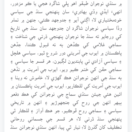
۾ سنڌي نوجوان طبقو اهو ڀلي شاگرد هجي يا ڪو مزدور،
انهيءَ ايڏي وڏي بهادريءَ سان پنهنجي سنڌ جي سياسي
خودمختياري لاءِ اڳتي آيو ۽ جدوجهد ڪئي، جنهن ۾ تمام
وڏا سياسي نوجوان شاگرد ان جدوجهد سان سنڌ جي تاريخ
کي ورجايو ته سنڌ جا نوجوان پنهنجي ڌرتي جي شناخت ۽
سماجي غلامي کي ڪڏهن به نه قبول ڪندا، جڏهن
پاڪستان ۾ ايوب جي آمريتي دور شروع ٿيو، سياسي هلچل
۽ سياسي آزادي تي پابنديون لڳيون، هر قسم جا سياسي ۽
سماجي حقن کي ختم ڪيو ويو، ايوب جي آمريت ۾ تڏهن
به سنڌ جي انهن نوجوانن هڪ گهڙي لاءِ خاموش نه ويٺا ۽
ايوب جي آمريت کي للڪاريو، ايوب جي آمريت پاڪستان ۾
ائين هئي جيئن سنڌي سماج جي نوجوانن کي هڪ دفعو
ٻيهر انهن جي روح کي جنجهوڙيو ۽ انهن ۾ تاريخي
سياسي ۽ سماجي روح ڦوڪيو، جو هڪ آواز ۽ للڪار ٿي
پنهنجي سنڌ ڌرتي لاءِ هر قسم جي جسماني روحاني
تڪليف کان گذرڻ لاءِ تيار ٿي پيا، انهن سنڌي نوجوانن سنڌ