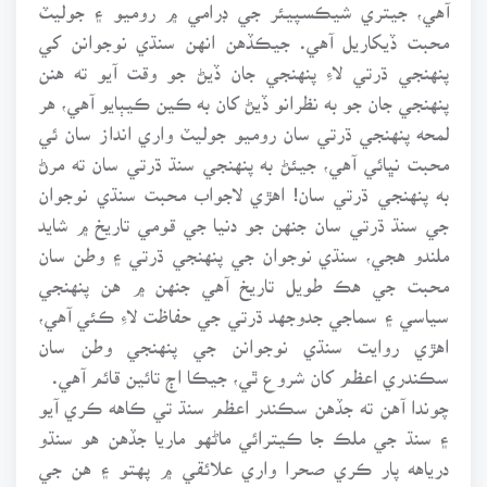
آهي، جيتري شيڪسپيئر جي ڊرامي ۾ روميو ۽ جوليٽ
محبت ڏيکاريل آهي. جيڪڏهن انهن سنڌي نوجوانن کي
پنهنجي ڌرتي لاءِ پنهنجي جان ڏيڻ جو وقت آيو ته هنن
پنهنجي جان جو به نظرانو ڏيڻ کان به ڪين ڪيٻايو آهي، هر
لمحه پنهنجي ڌرتي سان روميو جوليٽ واري انداز سان ئي
محبت نڀائي آهي، جيئڻ به پنهنجي سنڌ ڌرتي سان ته مرڻ
به پنهنجي ڌرتي سان! اهڙي لاجواب محبت سنڌي نوجوان
جي سنڌ ڌرتي سان جنهن جو دنيا جي قومي تاريخ ۾ شايد
ملندو هجي، سنڌي نوجوان جي پنهنجي ڌرتي ۽ وطن سان
محبت جي هڪ طويل تاريخ آهي جنهن ۾ هن پنهنجي
سياسي ۽ سماجي جدوجهد ڌرتي جي حفاظت لاءِ ڪئي آهي،
اهڙي روايت سنڌي نوجوانن جي پنهنجي وطن سان
سڪندري اعظم کان شروع ٿي، جيڪا اڄ تائين قائم آهي.
چوندا آهن ته جڏهن سڪندر اعظم سنڌ تي ڪاهه ڪري آيو
۽ سنڌ جي ملڪ جا ڪيترائي ماڻهو ماريا جڏهن هو سنڌو
درياهه پار ڪري صحرا واري علائقي ۾ پهتو ۽ هن جي