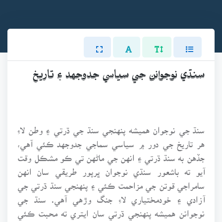
سنڌي نوجوانن جي سياسي جدوجهد ۽ تاريخ
سنڌ جي نوجوان هميشه پنهنجي سنڌ جي ڌرتي ۽ وطن لاءِ
هر تاريخ جي دور ۾ سياسي سماجي جدوجهد ڪئي آهي،
جڏهن به سنڌ ڌرتي ۽ انهن جي ماڻهن تي ڪو مشڪل وقت
آيو ته باشعور سنڌي نوجوان ڀرپور طريقي سان انهن
سامراجي قوتن جي مزاحمت ڪئي ۽ پنهنجي سنڌ ڌرتي جي
آزادي ۽ خودمختياري لاءِ جنگ وڙهي آهي. سنڌ جي
نوجوانن هميشه پنهنجي ڌرتي سان ايتري ته محبت ڪئي