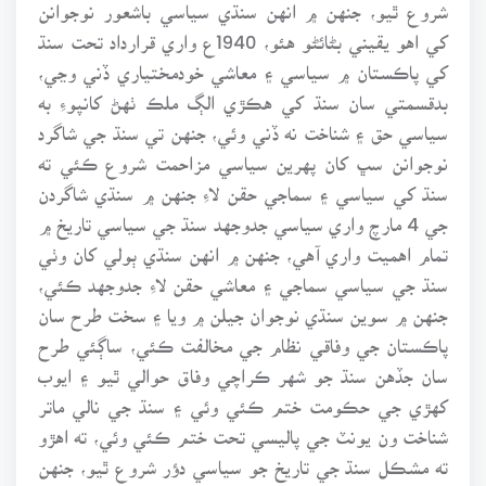
شروع ٿيو، جنهن ۾ انهن سنڌي سياسي باشعور نوجوانن
کي اهو يقيني بڻائڻو هئو، 1940ع واري قرارداد تحت سنڌ
کي پاڪستان ۾ سياسي ۽ معاشي خودمختياري ڏني وڃي،
بدقسمتي سان سنڌ کي هڪڙي الڳ ملڪ ٺهڻ کانپوءِ به
سياسي حق ۽ شناخت نه ڏني وئي، جنهن تي سنڌ جي شاگرد
نوجوانن سڀ کان پهرين سياسي مزاحمت شروع ڪئي ته
سنڌ کي سياسي ۽ سماجي حقن لاءِ جنهن ۾ سنڌي شاگردن
جي 4 مارچ واري سياسي جدوجهد سنڌ جي سياسي تاريخ ۾
تمام اهميت واري آهي، جنهن ۾ انهن سنڌي ٻولي کان وٺي
سنڌ جي سياسي سماجي ۽ معاشي حقن لاءِ جدوجهد ڪئي،
جنهن ۾ سوين سنڌي نوجوان جيلن ۾ ويا ۽ سخت طرح سان
پاڪستان جي وفاقي نظام جي مخالفت ڪئي، ساڳئي طرح
سان جڏهن سنڌ جو شهر ڪراچي وفاق حوالي ٿيو ۽ ايوب
کهڙي جي حڪومت ختم ڪئي وئي ۽ سنڌ جي نالي ماتر
شناخت ون يونٽ جي پاليسي تحت ختم ڪئي وئي، ته اهڙو
ته مشڪل سنڌ جي تاريخ جو سياسي دؤر شروع ٿيو، جنهن