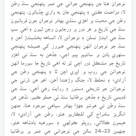
نوجوان هئا جن پنهنجي جواني جي عمر پنهنجي سنڌ وطن
لاءِ مزاحمت ڪئي ۽ پنهنجي جان به واري ڇڏيائون، پنهنجي
وطن جي محبت ۾ اهڙي سنڌي بهادر نوجوان جون قربانيون
سنڌ جي تاريخ ۾ هر دور ۾ ورجايون وڃن ٿيون ۽ اهي سڀ
سنڌ جي ايندڙ نسلن ۽ نوجوانن لاءِ اتساهه بخشيندڙ آهن ۽
سنڌ جو نوجوان انهن پنهنجي هيروز کي هميشه پنهنجي
سنهري يادن ۾ سانڍيو پيو اچي، جڏهن به سنڌ تي اهڙو
تاريخ جو مشڪل دور اچي ٿو ته اهي تاريخ جا سورما انهن
نوجوانن جي روپ ۾ اڀري اچن ٿا ۽ پنهنجي وطن جي
آزاديءَ ۽ تحفظ لاءِ جنگ وڙهندا آهن، اهو هن ڌرتي جي
نوجوانن جو تاريخي دستور ۽ روايت رهي آهي، سنڌ جي
قديمي تاريخ ۽ جڏهن برطانيا سنڌ تي حملو ڪيو، تڏهن هن
سنڌ وطن تي هوشو جهڙا بهادر سپاهي موجود هئا، جنهن
انگريز سامراج کي للڪاريو هئو، وطن جي آزاديءَ لاءِ
هيمون ڪالاڻي، روپلو ڪولهي ۽ سورهيه بادشاهه هئو،
جنهين 23-24 سالن جي نوجواني جي عمر ۾ برطانيا