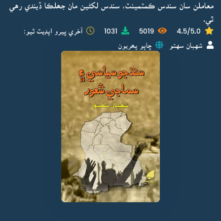
معاملن سان سندس ڪمٽمينٽ، سندس لکڻين مان جھلڪا ڏيندي رهي
ٿي.
4.5/5.0
5019
1031
آخري ڀيرو اپڊيٽ ٿيو:
شهبان سهتو
ڇاپو پھريون