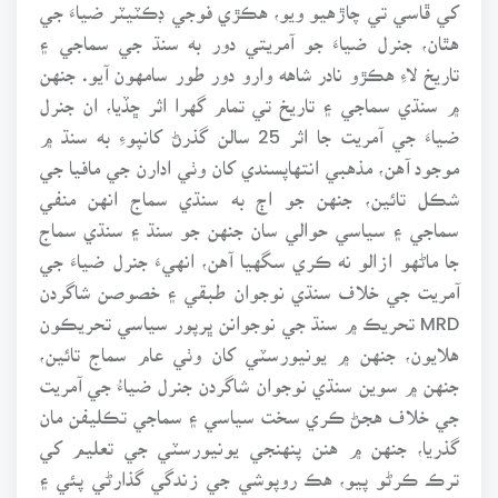
کي ڦاسي تي چاڙهيو ويو، هڪڙي فوجي ڊڪٽيٽر ضياءَ جي
هٿان، جنرل ضياءَ جو آمريتي دور به سنڌ جي سماجي ۽
تاريخ لاءِ هڪڙو نادر شاهه وارو دور طور سامهون آيو. جنهن
۾ سنڌي سماجي ۽ تاريخ تي تمام گهرا اثر ڇڏيا، ان جنرل
ضياءَ جي آمريت جا اثر 25 سالن گذرڻ کانپوءِ به سنڌ ۾
موجود آهن، مذهبي انتهاپسندي کان وٺي ادارن جي مافيا جي
شڪل تائين، جنهن جو اڄ به سنڌي سماج انهن منفي
سماجي ۽ سياسي حوالي سان جنهن جو سنڌ ۽ سنڌي سماج
جا ماڻهو ازالو نه ڪري سگهيا آهن، انهيءَ جنرل ضياءَ جي
آمريت جي خلاف سنڌي نوجوان طبقي ۽ خصوصن شاگردن
MRD تحريڪ ۾ سنڌ جي نوجوانن ڀرپور سياسي تحريڪون
هلايون، جنهن ۾ يونيورسٽي کان وٺي عام سماج تائين،
جنهن ۾ سوين سنڌي نوجوان شاگردن جنرل ضياءُ جي آمريت
جي خلاف هجڻ ڪري سخت سياسي ۽ سماجي تڪليفن مان
گذريا، جنهن ۾ هنن پنهنجي يونيورسٽي جي تعليم کي
ترڪ ڪرڻو پيو، هڪ روپوشي جي زندگي گذارڻي پئي ۽