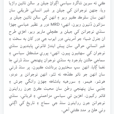
ڪي ته سوين شاگرد سياسي اڳواڻ جيلن ۾ سالن تائين واڙيا
ويا، جنهن نوجوانن کي جيلن ۾ غير انساني طريقي سان
انهن سان سلوڪ ڪيو ويو ۽ انهن کي سالن تائين جيلن ۾
سزائون ڏنيون ويون، انهيءَ MRD دور ۾ نظير عباسي جهڙا
سنڌي نوجوانن کي جيلن ۾ ڪچلي ماريو ويو، اهڙي طرح
ان جنرل ضياءَ جو آمريتي دور ايوب جي دور کان به سخت ۽
غير انساني حوالي سان پيش ايندڙ قانوني پابنديون سنڌي
نوجوان کي سهڻيون پيون، انهيءَ پوري مشڪل سياسي ۽
سماجي حالتن باوجود به سنڌي نوجوان پنهنجي سنڌ ڌرتي جا
نغما ڳايا، انهن سڀ سختيون برداشت ڪيون، پر سنڌ ڌرتي
سان انهن جو ناتو ڪڏهه نه ٽٽو، انهن نوجوانن ۾ دودو،
هوشو، هيمو، ۽ سورهيه بادشاهه جهڙن وانگي جوش ۽
جذبي سان پنهنجي وطن سان محبت ڪرڻ جون روايتون
قائم رکيون، اهڙين ئي سياسي مزاحمتي ۽ قرباني، سنڌي
نوجوانن جون روايتون سنڌ جي سماج ۽ تاريخ کي اڳتي
وٺي هلڻ ۾ مدد ڪئي آهي.