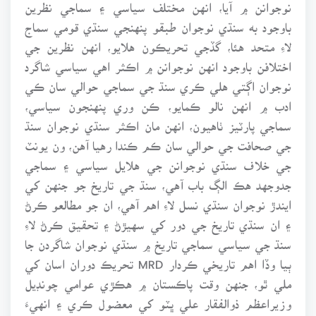
نوجوانن ۾ آيا، انهن مختلف سياسي ۽ سماجي نظرين
باوجود به سنڌي نوجوان طبقو پنهنجي سنڌي قومي سماج
لاءِ متحد هئا، گڏجي تحريڪون هلايو، انهن نظرين جي
اختلافن باوجود انهن نوجوانن ۾ اڪثر اهي سياسي شاگرد
نوجوان اڳتي هلي ڪري سنڌ جي سماجي حوالي سان ڪي
ادب ۾ انهن نالو ڪمايو، ڪن وري پنهنجون سياسي،
سماجي پارٽيز ٺاهيون، انهن مان اڪثر سنڌي نوجوان سنڌ
جي صحافت جي حوالي سان ڪم ڪندا رهيا آهن، ون يونٽ
جي خلاف سنڌي نوجوانن جي هلايل سياسي ۽ سماجي
جدوجهد هڪ الڳ باب آهي، سنڌ جي تاريخ جو جنهن کي
ايندڙ نوجوان سنڌي نسل لاءِ اهم آهي، ان جو مطالعو ڪرڻ
۽ ان سنڌي تاريخ جي دور کي سهيڙڻ ۽ تحقيق ڪرڻ لاءِ
سنڌ جي سياسي سماجي تاريخ ۾ سنڌي نوجوان شاگردن جا
ٻيا وڏا اهم تاريخي ڪردار MRD تحريڪ دوران اسان کي
ملي ٿو، جنهن وقت پاڪستان ۾ هڪڙي عوامي چونڊيل
وزيراعظم ذوالفقار علي ڀٽو کي معضول ڪري ۽ انهيءَ