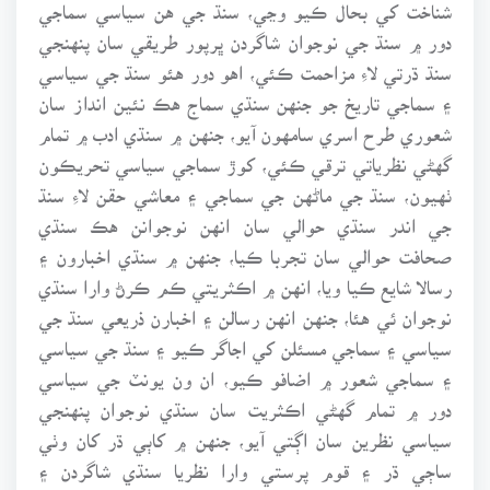
شناخت کي بحال ڪيو وڃي، سنڌ جي هن سياسي سماجي
دور ۾ سنڌ جي نوجوان شاگردن ڀرپور طريقي سان پنهنجي
سنڌ ڌرتي لاءِ مزاحمت ڪئي، اهو دور هئو سنڌ جي سياسي
۽ سماجي تاريخ جو جنهن سنڌي سماج هڪ نئين انداز سان
شعوري طرح اسري سامهون آيو، جنهن ۾ سنڌي ادب ۾ تمام
گهڻي نظرياتي ترقي ڪئي، کوڙ سماجي سياسي تحريڪون
ٺهيون، سنڌ جي ماڻهن جي سماجي ۽ معاشي حقن لاءِ سنڌ
جي اندر سنڌي حوالي سان انهن نوجوانن هڪ سنڌي
صحافت حوالي سان تجربا ڪيا، جنهن ۾ سنڌي اخبارون ۽
رسالا شايع ڪيا ويا، انهن ۾ اڪثريتي ڪم ڪرڻ وارا سنڌي
نوجوان ئي هئا، جنهن انهن رسالن ۽ اخبارن ذريعي سنڌ جي
سياسي ۽ سماجي مسئلن کي اجاگر ڪيو ۽ سنڌ جي سياسي
۽ سماجي شعور ۾ اضافو ڪيو، ان ون يونٽ جي سياسي
دور ۾ تمام گهڻي اڪثريت سان سنڌي نوجوان پنهنجي
سياسي نظرين سان اڳتي آيو، جنهن ۾ کاٻي ڌر کان وٺي
ساڄي ڌر ۽ قوم پرستي وارا نظريا سنڌي شاگردن ۽