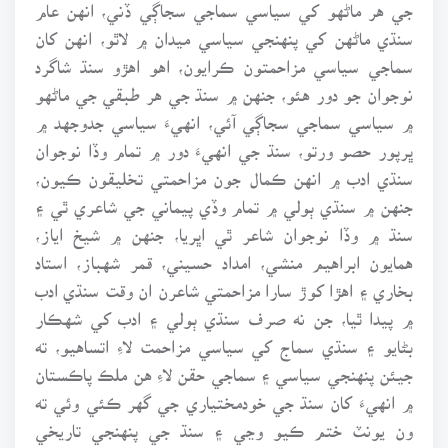
جي هر ماڻهو کي سياسي سماجي سجاڳي ڏني، انهن عام
سنڌي ماڻهن کي پنهنجي سياسي ميدان ۾ لاٿو، انهن کان
سماجي سياسي مزاحمتون ڪرايون، اهو اهڙو سنڌ شاگرد
نوجوان جو دور هئو، جنهن ۾ سنڌ جي هر طبقي جي ماڻهو
۾ سياسي سماجي سجاڳي آئي، انهيءَ سياسي جدوجهد ۾
ڀرپور حصو ورتو، سنڌ جي انهيءَ دور ۾ تمام وڏا نوجوان
سنڌي ادب ۾ انهن ڪمال جون مزاحمتي تخليقون ڪيون،
جنهن ۾ سنڌي ٻولي ۾ تمام وڏي پيماني جي شاعري ٿي ۽
سنڌ ۾ وڏا نوجوان شاعر ٿي اڀريا، جنهن ۾ شيخ اياز،
همايون ابراهيم منشي، امداد حسيني، قمر شهباز، استاد
بخاري ۽ اهڙا کوڙ سارا مزاحمتي شاعرن ان وقت سنڌي ادب
۾ پيدا ٿيا، جن نه صرف سنڌي ٻولي ۽ ادب کي شهڪار
بڻايو ۽ سنڌي سماج کي سياسي مزاحمت لاءِ اتساهيو، ته
جيئن پنهنجي سياسي ۽ سماجي حقن لاءِ هن ملڪ پاڪستان
۾ انهيءَ کان سنڌ جي خودمختياري جي گهر ڪئي وئي ته
ون يونٽ ختم ڪيو وڃي ۽ سنڌ جي پنهنجي تاريخي