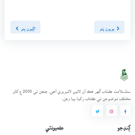
پويون پَنو
اڳيون پنو
سنڌسلامت ڪتاب گهر ھڪ آن لائين لائبريري آھي، جنھن تي 2010ع کان
مختلف موضوعن تي ڪتاب رکيا پيا وڃن.
ڳنڍجو
ڪميونٽي