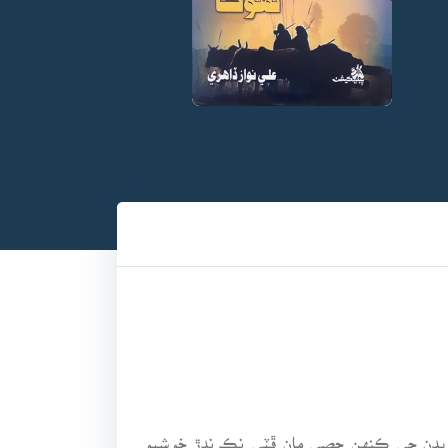
 بدن جي ڪنهن حصي مان ڦٽي نڪرندڙ خوشبو