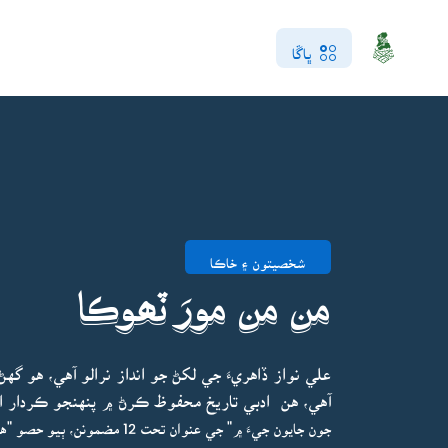
ڀاڱا
شخصيتون ۽ خاڪا
من من مورَ ٽھوڪا
علي نواز ڏاهريءَ جي لکڻ جو انداز نرالو آهي، هو 
آهي، هن ادبي تاريخ محفوظ ڪرڻ ۾ پنهنجو ڪردار ا