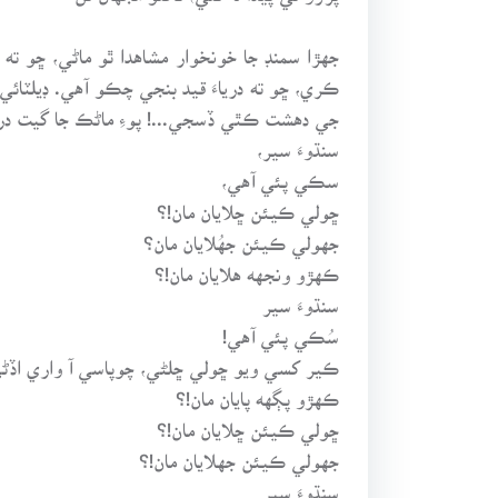
جهڙا سمنڊ جا خونخوار مشاهدا ٿو ماڻي، ڇو ته
ڪري، ڇو ته درياءَ قيد بنجي چڪو آهي. ڊيلٽائي عل
جي دهشت ڪٿي ڏسجي...! پوءِ ماڻڪ جا گيت درياء
سنڌوءَ سير،
سڪي پئي آهي،
ڇولي ڪيئن ڇلايان مان!؟
جهولي ڪيئن جهُلايان مان؟
ڪهڙو ونجهه هلايان مان!؟
سنڌوءَ سير
سُڪي پئي آهي!
ڪير کسي ويو ڇولي ڇلڻي، چوپاسي آ واري اڏڻ
ڪهڙو پڳهه پايان مان!؟
ڇولي ڪيئن ڇلايان مان!؟
جهولي ڪيئن جهلايان مان!؟
سنڌوءَ سير