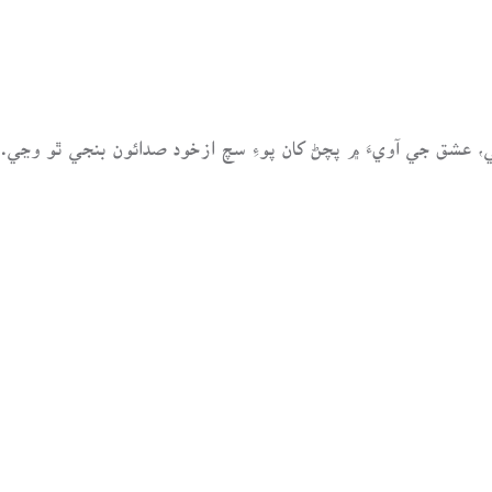
ٿئي، عشق جي آويءَ ۾ پچڻ کان پوءِ سچ ازخود صدائون بنجي ٿو و