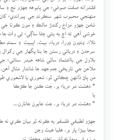
قلندرانه صفت صوفيءَ جي پابوهه جهڙو نج ۽ ساد
منهنجي محبوب شهر سڪرنڊ جي پيرانديءَ کان 
شامن جهڙو مزاج رکندڙ ماڻڪَ ۽ مون ڪوتا جي
خوشي آهي ته اڄ به ٻئي ڄڻا ساڳيءَ ئي واٽ جا م
تلاءُ، ڍنڍون ڍورا، درياءَ، ٻيٽ، اپٻيٽ ۽ سمن
سرحدن ۽ دريائي رستن جا بنا پگهار جي رکوال
بلاول جي بااعتماد ساٿي شاهه حيدر سنائيءَ
ملاحن جي تاريخي جدوجهد جا شاندار مثال آهن، 
من پاڻ ڏانهن ڇڪائي ٿو. شعوري يا لاشعوري ط
* دهشت دم درياءَ ۾، جت ڪنن جا ڪڙڪا
يا
* دهشت دم درياءَ ۾، جت جايون جانارن...
جهڙو لطيفي فلسفو به ڪونه ٿو بيان ڪري نه ڪ
سڄا ٻيڙا پار ۾، هليا هيٺ وڃن
پرزو ئي پيدا نه ٿئي، تختو مجهان تن