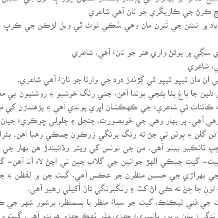
چ ڪرڻ جي ڪاريگري جو نان آهي شاعري
د ۾ نيڻن جي تُنرن مان وهي سُڪي ٺوٺ ٿي ويل لڙڪن جي ڪرڀ 
ڳي ۾ پوئڻ واري هنر جو نانءُ آهي، شاعري
ي، شاعري
 ان مان ٽيپو ٽيپو ٿي ڳڙندڙ درد جي وارتا جو نانءُ آهي شاعري.
تي دلين جا باغ بٺا بڻجي پوندا آهن، جتي رنگ خوشبو ۽ روشنيون بي مع
ندهه ڪائنات تي شاعريءَ جي ڪهڪشان اڀري پوندي آهي ۽ پڙهندڙن کي مل
آهي. پر بهار وهي جي خوبصورت، چنچل ۽ چلولي ڇوڪريءَ جيان مو
 وڻن گلن ۽ ٻوٽن تي ڄڻ ته رنگ برنگي زرڪون چمڪي رهيا آهن. ب
 چپ ٽانڪيو بيٺو آهي. من جي تونس کي ويتر وڌائيندڙ هن بهار جي ب
ت- گيت جيڪي الهڙ جوانين جي گلاب چپن تي اچڻ لاءِ آتا آهن- گي
 جي ٻهراڙي جي حسين منظرن جو عڪس آهي، گيت جن ۾ لفظن ۽ جذ
نِ جا ڄڻ ته ڪي اڻ کٽ ۽ رنگبرنگي ٿانُ اُکيلي رهيو آهي.
ت جي فني ٽيڪنڪ، گيت جو سڀاءُ منظر يا پسمنظر، پرشور شهر جي 
گيءَ سان ڀرپور بانسريءَ جهڙي مڌر ٽهڪ جهڙو هوندو آهي، گيت ۾