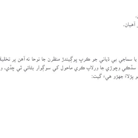
،
 آهيان.
يا سماجي بي ڌياني جو ڪرڀ ڀوڳيندڙ منظرن جا نوحا نه آهن پر ت
 سڏڪي وڇوڙي جا ورلاپ ڪري ماحول کي سوڳوار بڻائي ٿي ڇڏي. وائ
پڙلاءُ جهڙو هيءَ گيت: