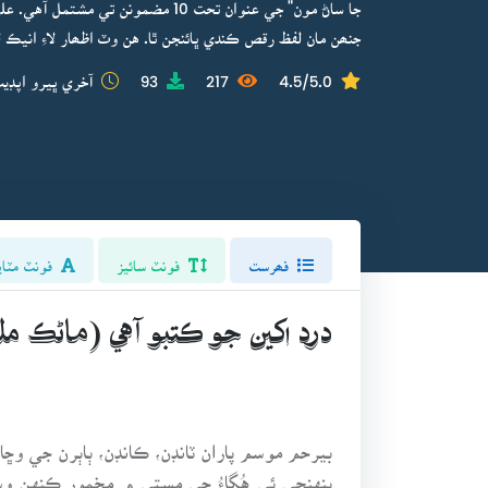
جا ساڻ مون" جي عنوان تحت 10 مضمونن
جنھن مان لفظ رقص ڪندي ڀائنجن ٿا. هن وٽ اظھار لاءِ انيڪ
4.5/5.0
217
93
آخري ڀيرو اپڊيٽ
فھرست
فونٽ سائيز
فونٽ مٽاي
درد اکين جو ڪتبو آهي (ماڻڪ م
بيرحم موسم پاران ٽانڊن، ڪانڊن، ٻاٻرن جي وڇا
پنهنجي ئي هُڳاءُ جي مستي ۾ مخمور ڪنهن 