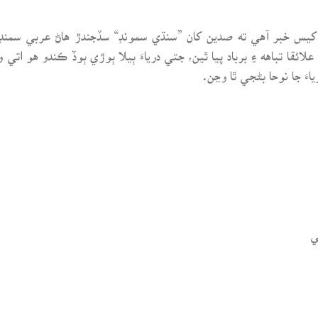
 کيس خبر آهي ته صدين کان ”سنڌي سمونڊ“ سڏجندڙ هاڻ عربي سمنڊ بڻ
ائقا تباهه ۽ برباد پيا ٿين، جتي درياءَ ٻيلا ٻوڙي ٻوڏ ڪندو هو اتي وا
َ جا نوحا بڻجي ٿا وڃن.
ي