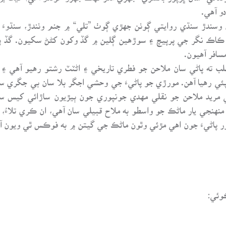
و آهي.
وسندڙ سنڌي روايتي ڳوٺن جهڙي ڳوٺ ”تلي“ ۾ جنم وٺندڙ، سنڌوءَ ج
 ڪاڪ نگر جي پرپيچ ۽ سوڙهين ڳلين ۾ گڏ وکون کڻڻ سکيون. گڏ پ
سافر آهيون.
ڊ مطلب ته پاڻي سان ملاحن جو فطري تاريخي ۽ اڻٽٽ رشتو رهيو آهي ۽
 پئي رهيا آهن. مورڙي جو پاڻيءَ جي وحشي اجگر بلا سان بي جگري
 جي مريد ملاحن جو نقلي مهدي جونپوري جون ٻيڙيون ساڙائي کيس 
منهنجي يار ماڻڪ جو واسطو به ملاح قبيلي سان آهي، ان ڪري تلاءُ، ڍن
ور پاڻيءَ جون اهي مڙئي وٿون ماڻڪ جي گيتن ۾ به فوڪس ٿي ويون آ
وئي: