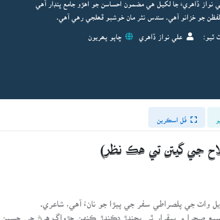
 تي مشتمل آهي. علي نواز ڏاهريءَ جا لکيل هي مضمون احساسن جو اهڙو جامع ڀنڊار آهي
 لفظن جو خزانو آهي. سندس نثر مان خوشبو ڦھلجي رهي آهي.
 ٿيو:
علي نواز ڏاهري
ڇاپو پھريون
و
فُل اسڪرين
لاح جي گيتن تي هڪ نظر)
يل واٽ جي پلصراطي سفر جي پيڙا جو نانءُ آهي، شاعري.
وسيع صحرا ۾ بيقرار ٿي ڀڄندڙ ڊڪندڙ ڪنهن ڇڙواڳ هرڻ جي حسين