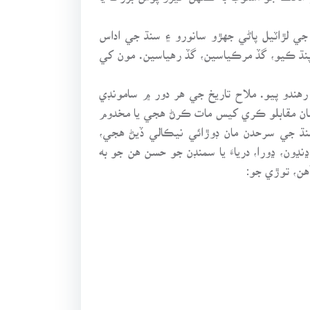
ي لڙاٽيل پاڻي جهڙو سانورو ۽ سنڌ جي اداس
نڌ ڪيو، گڏ مرڪياسين، گڏ رهياسين. مون کي
 رهندو پيو. ملاح تاريخ جي هر دور ۾ سامونڊي
 سان مقابلو ڪري کيس مات ڪرڻ هجي يا مخدوم
سنڌ جي سرحدن مان ڊوڙائي نيڪالي ڏيڻ هجي،
ڍون، ڍورا، درياءَ يا سمنڊن جو حسن هن جو به
هن، توڙي جو: