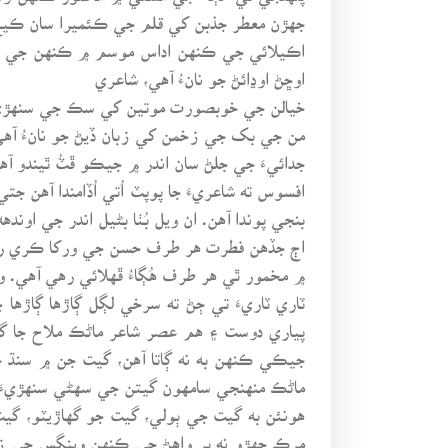
جهڙن معطر جذبن کي قلم جي ڪئميرا سان ڪي
اڪيلائي جي ڪنهن اداس موسم ۾ ڪنهن جي يا
اوڇڻ اوڍائڻ جو نانءُ آهي، شاعري
خيالن جي خوبصورت موتين کي سڪ جي سنهڙي س
من جي بک جي زخمن کي زبان ڏيڻ جو نانءُ آه
جدائيءَ جي جلڻ سان اندر ۾ جيڪو ڦٽُ ٿيندو آهي
افسوس ته شاعريءَ جا پوپٽ اُتي اُڏامندا آهن ج
بنجي پوندا آهن. ان ويل بُٺا بڻيل اندر جي او
اڄ جڏهن فطرت هر طرف حسن جي ورکا ڪري رهي 
۾ مخمور ٿي هر طرف هُڳاءُ ڦهلائي رهي آهي.
ٽاري ٽاريءَ تي ڄڻ ته سرخي لڳل ڳاڙها ڳاڙها
پياري دوست ۽ هم عصر شاعر ماڻڪ ملاح جا گي
جيڪي ڪنهن به نه ڳاتا آهن، گيت جن ۾ سنڌ
ماڻڪ منهنجي سامهون گيتن جي سهڻي سنهڙيءَ لو
هونئن به گيت جي ٻولي، گيت جو گهاڙيٽو، گي
مرڪ جهڙو نه پر واهڻ جي ڪنهن وينگس جي زند