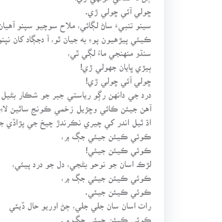
ڇولي آئي ڇولي ڙي.
سينو تنبيءَ ساڻ لڳائي، ملاح سوچيو سپنو آهيان
ڪيئي پيڙهيون پوءِ به جيان ٿو، آ دجڳاد کان نپنو
سنڌو منهنجي ماءُ لڳي ٿي،
ٻيڙي ڀايان جهولي ڙي!
ڇولي آئي ڇولي ڙي!
درد جي دانهن رڳو رياستي جبر جو شڪار بڻيل 
آهن جيئن ڪائي وڇڙيل زخمي ڪونج ساٿين لاءِ
اڌ ٿيل اندر کي چيري نڪرندڙ چيخ جي پڙاڏي جو 
ڪوئي ڪيئن جيئي جڳ ۾،
ڪوئي ڪيئن جيئي!
لڙڪ اسان جو نوحو بڻجي، دل جو درد پيئي،
ڪوئي ڪيئن جيئي جڳ ۾،
ڪوئي ڪيئن جيئي.
رات اسان سان جلي جلي، ڄڻ اوريو حال ڏيئي
ڪوئي ڪيئن جيئي جڳ ۾.