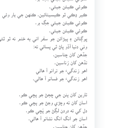
ڪوئي ڪيئن جيئي.
ڪير ڍڪي ٿو ڪيسيتائين، ڪنهن جي يار وئي
ڪوئي ڪيئن جيئي جڳ ۾،
ڪوئي ڪيئن جيئي.
ڀوڳنائن ۽ پيڙائن جو سفر اتي به ختم نه ٿو 
وٺي دنيا آڏو پاڻ ٿي پسائي ته:
جڏهن کان ڇناسين،
تڏهن کان رُناسين،
اهو زندگيءَ جو ترانو آ هاڻي
اهو زندگيءَ جو فسانو آ هاڻي.
ٽارين کان پنن جي ڇڄڻ جو پڇي ڪو،
اسان کان ته وڇڙي وڃڻ جو پڇي ڪو،
دل کي ته دردن لڳڻ جو پُڇي ڪو،
اسان جو انگ انگ نشانو آ هاڻي،
جڏهن کان ڇناسين،