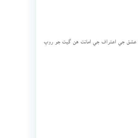
ڃي. عشق جي اعتراف جي امانت هن گيت جو روپ