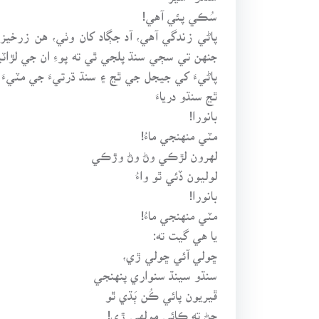
سُڪي پئي آهي!
پاڻي زندگي آهي، آد جڳاد کان وٺي، هن زرخيز
جنهن تي سڄي سنڌ پلجي ٿي ته پوءِ ان جي لڙا
پاڻيءَ کي جيجل جي ٿڃ ۽ سنڌ ڌرتيءَ جي مٽيءَ 
ٿڃ سنڌو درياءَ
بانورا!
مٽي منهنجي ماءُ!
لهرون لڙڪي وڻ وڻ وڙڪي
لوليون ڏئي ٿو واءُ
بانورا!
مٽي منهنجي ماءُ!
يا هي گيت ته:
ڇولي آئي ڇولي ڙي،
سنڌو سينڌ سنواري پنهنجي
ڦيريون پائي ڪُن ٻَڌي ٿو
ڄڻ ته ڪائي مولهي ڙي!