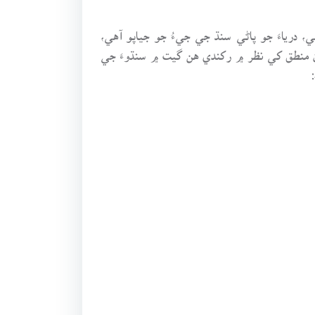
درياءَ جو پاڻي سنڌ جي جيءُ جو جياپو آهي،
ن منطق کي نظر ۾ رکندي هن گيت ۾ سنڌوءَ جي