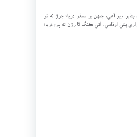
ايو ويو آهي، جنهن ۾ سنڌو درياءَ ڇوڙ نه ٿو
ري پئي اوڏامي، اُتي ڪنگ ٿا رڙن ته پوءِ درياءَ