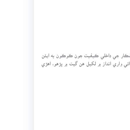
خليقڪار جي داخلي ڪيفيت جون ڪوڪون به ايئن
ي واري انداز ۾ لکيل هن گيت ۾ پڙهو، اهڙي