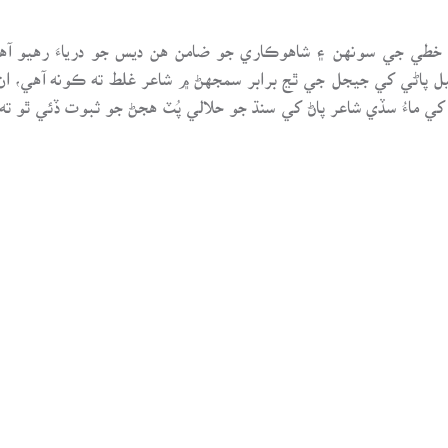
 خطي جي سونهن ۽ شاهوڪاري جو ضامن هن ديس جو درياءَ رهيو آهي، 
ٽيل پاڻي کي جيجل جي ٿڃ برابر سمجهڻ ۾ شاعر غلط ته ڪونه آهي، ا
کي ماءُ سڏي شاعر پاڻ کي سنڌ جو حلالي پُٽ هجڻ جو ثبوت ڏئي ٿو ته: