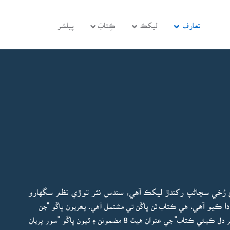
تعارف
ليکڪ
ڪِتابَ
پبلشر
گهڻ رُخي سڃاڻپ رکندڙ ليکڪ آهي، سندس نثر توڙي نظم سگهارو
دا ڪيو آهي.
هي ڪتاب ٽن ڀاڱن تي مشتمل آهي. پھريون ڀاڱو "جن
جون جايون جيءَ ۾" جي عنوان تحت 12 مضمونن، ٻيو حصو "هر دل ڪيئي ڪتاب" جي عنوان هيٺ 8 مضمونن ۽ ٽيون ڀاڱو "سور پريان