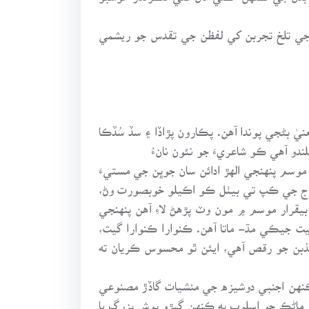
جي تلخ تجربن کي لفظن جي تقدس جو ريشمي
نيٰ بڻجي پوندا آهن. پڪارون پڙاڏا ۽ سڏ سُڏڪا
ندو آهي ڪو شاعريءَ جو نئون نانءُ
سم پنهنجي الهڙ ادائن سان جوڀن جي مستيءَ
ئراج جي ڪپ تي بيٺل ڪو اڪيلو خوبصورت وڻ،
يقرار موسم ۾ مون وٽ پڙهڻ لاءِ آهن پنهنجي
ت جيڪي مڌ- ماتا آهن. ڪنوارا ڪنوارا گيت،
بن جو رقص آهي، ايئن ٿو محسوس ڪريان ته
ڪنهن اجنبي دوشيزه جي منشيات گاڏڙ مصنوعي
 ماڻڪ جو اسلوب به ڪنهن گيڙو پوش بزرگ يا